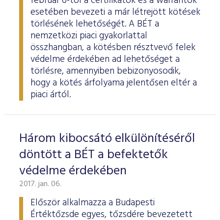
február 6-tól a certifikátok és a warrantok
esetében bevezeti a már létrejött kötések
törlésének lehetőségét. A BÉT a
nemzetközi piaci gyakorlattal
összhangban, a kötésben résztvevő felek
védelme érdekében ad lehetőséget a
törlésre, amennyiben bebizonyosodik,
hogy a kötés árfolyama jelentősen eltér a
piaci ártól.
Három kibocsátó elkülönítéséről
döntött a BÉT a befektetők
védelme érdekében
2017. jan. 06.
Először alkalmazza a Budapesti
Értéktőzsde egyes, tőzsdére bevezetett