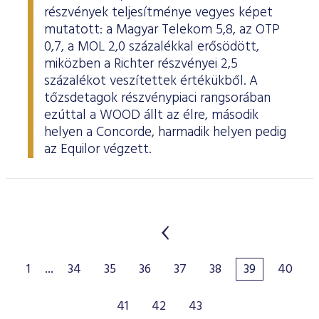
részvények teljesítménye vegyes képet
mutatott: a Magyar Telekom 5,8, az OTP
0,7, a MOL 2,0 százalékkal erősödött,
miközben a Richter részvényei 2,5
százalékot veszítettek értékükből. A
tőzsdetagok részvénypiaci rangsorában
ezúttal a WOOD állt az élre, második
helyen a Concorde, harmadik helyen pedig
az Equilor végzett.
1
...
34
35
36
37
38
39
40
41
42
43