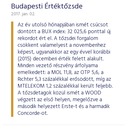
Budapesti Értéktőzsde
2017. jan. 02.
Az év utolsó hónapjában ismét csúcsot
döntött a BUX index: 32 025,6 ponttal új
rekordot ért el. A tőzsdei forgalom
csökkent valamelyest a novemberihez
képest, ugyanakkor az egy évvel korábbi
(2015) decemberi érték felett alakult.
Minden vezető részvény árfolyama
emelkedett: a MOL 11,8, az OTP 5,6, a
Richter 5,3 százalékkal erősödött, míg az
MTELEKOM 1,2 százalékkal került feljebb.
A tőzsdetagok közül ismét a WOOD
végzett az első helyen, megelőzve a
második helyezett Erste-t és a harmadik
Concorde-ot.