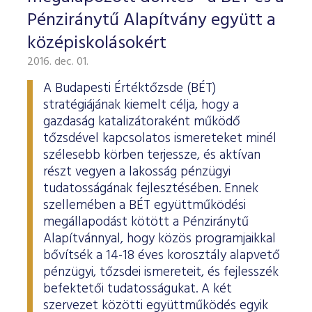
Pénziránytű Alapítvány együtt a
középiskolásokért
2016. dec. 01.
A Budapesti Értéktőzsde (BÉT)
stratégiájának kiemelt célja, hogy a
gazdaság katalizátoraként működő
tőzsdével kapcsolatos ismereteket minél
szélesebb körben terjessze, és aktívan
részt vegyen a lakosság pénzügyi
tudatosságának fejlesztésében. Ennek
szellemében a BÉT együttműködési
megállapodást kötött a Pénziránytű
Alapítvánnyal, hogy közös programjaikkal
bővítsék a 14-18 éves korosztály alapvető
pénzügyi, tőzsdei ismereteit, és fejlesszék
befektetői tudatosságukat. A két
szervezet közötti együttműködés egyik