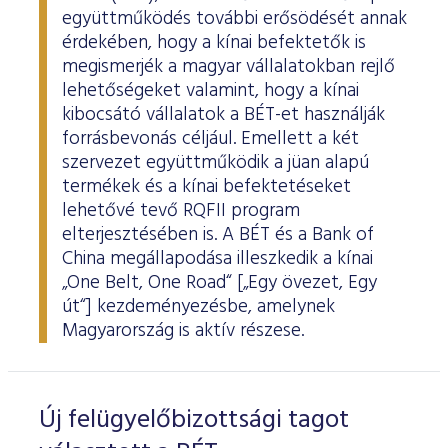
együttműködés további erősödését annak
érdekében, hogy a kínai befektetők is
megismerjék a magyar vállalatokban rejlő
lehetőségeket valamint, hogy a kínai
kibocsátó vállalatok a BÉT-et használják
forrásbevonás céljául. Emellett a két
szervezet együttműködik a jüan alapú
termékek és a kínai befektetéseket
lehetővé tevő RQFII program
elterjesztésében is. A BÉT és a Bank of
China megállapodása illeszkedik a kínai
„One Belt, One Road“ [„Egy övezet, Egy
út“] kezdeményezésbe, amelynek
Magyarország is aktív részese.
Új felügyelőbizottsági tagot