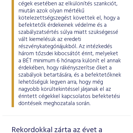
cégek esetében az elkülönítés szankciót,
miután azok olyan mértékű
kötelezettségszegést követtek el, hogy a
befektetők érdekeinek védelme és a
szabályzatsértés súlya miatt szükségessé
vált kiemelésük az eredeti
részvénykategóriájukból. Az intézkedés
három tőzsdei kibocsátót érint, melyeket
a BÉT minimum 6 hónapra különít el annak
érdekében, hogy rákényszerítse őket a
szabályok betartására, és a befektetőknek
lehetőségük legyen arra, hogy még
nagyobb körültekintéssel járjanak el az
érintett cégekkel kapcsolatos befektetési
döntéseik meghozatala során.
Rekordokkal zárta az évet a