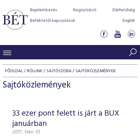
Bejelentkezés
Regisztráció
Elérhetőség
Befektetői kapcsolatok
English
KERESKEDÉSI ADATOK
FŐOLDAL
RÓLUNK
SAJTÓSZOBA
SAJTÓKÖZLEMÉNYEK
INDEXEK
BEFEKTETŐK
Sajtóközlemények
Részvényindexek
Piaci forgalom
Termékcsoportok
KIBOCSÁTÓK
Kötvényindexek
Kedvenc instrumentumok
Szabályozás
Indexek
Részvény és vállalati kötvény tőzsdei bevezetését támoga
33 ezer pont felett is járt a BUX
TŐZSDETAGOK
Jelzáloglevél indexek
program
Azonnali Piac
Alkalmazott díjstruktúra
BÉT szabályzatok
Részvény szekció
januárban
Tőzsdetagok, üzletkötők
VENDOROK
Vállalati kötvény indexek
Származékos piac
BÉT Xtend - Részvénypiac egyszerűen
Részvények
Elszámolás
Befektetővédelem
2017. febr. 01.
Hitelpapír szekció
Útmutató a taggá váláshoz