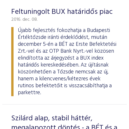
Feltuningolt BUX határidős piac
2016. dec. 08.
Újabb fejlesztés fokozhatja a Budapesti
Értéktőzsde iránti érdeklődést, miután
december 5-én a BÉT az Erste Befektetési
Zrt.-vel és az OTP Bank Nyrt.-vel közösen
elindította az árjegyzést a BUX index
határidős kereskedésében. Az újításnak
köszönhetően a Tőzsde nemcsak az új,
hanem a kilencvenes/kétezres évek
rutinos befektetőit is visszacsábíthatja a
parkettre.
Szilárd alap, stabil háttér,
megalapozott döntés - a BÉT és a