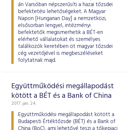
ESG Útmutató
án Varsóban népszerűsíti a hazai tőzsdei
befektetési lehetőségeket. A Magyar
Napon [Hungarian Day] a nemzetközi,
elsősorban lengyel, intézményi
befektetők megismerhetik a BÉT-en
elérhető vállalatokat és személyes
találkozók keretében öt magyar tőzsdei
cég vezetőjével is megbeszéléseket
folytatnak majd.
Együttműködési megállapodást
kötött a BÉT és a Bank of China
2017. jan. 24.
Együttműködési megállapodást kötött a
Budapesti Értéktőzsde (BÉT) és a Bank of
China (BoC), ami lehetővé teszi a tőkepiaci