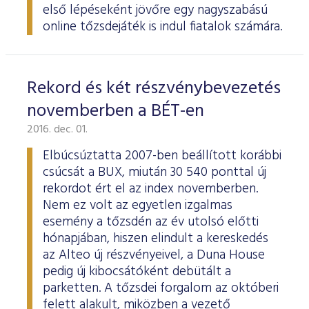
első lépéseként jövőre egy nagyszabású
online tőzsdejáték is indul fiatalok számára.
Rekord és két részvénybevezetés
novemberben a BÉT-en
2016. dec. 01.
Elbúcsúztatta 2007-ben beállított korábbi
csúcsát a BUX, miután 30 540 ponttal új
rekordot ért el az index novemberben.
Nem ez volt az egyetlen izgalmas
esemény a tőzsdén az év utolsó előtti
hónapjában, hiszen elindult a kereskedés
az Alteo új részvényeivel, a Duna House
pedig új kibocsátóként debütált a
parketten. A tőzsdei forgalom az októberi
felett alakult, miközben a vezető