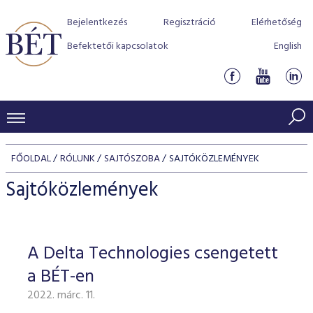
Bejelentkezés
Regisztráció
Elérhetőség
Befektetői kapcsolatok
English
KERESKEDÉSI ADATOK
FŐOLDAL
RÓLUNK
SAJTÓSZOBA
SAJTÓKÖZLEMÉNYEK
INDEXEK
BEFEKTETŐK
Sajtóközlemények
Részvényindexek
Piaci forgalom
Termékcsoportok
KIBOCSÁTÓK
Kötvényindexek
Kedvenc instrumentumok
Szabályozás
Indexek
Részvény és vállalati kötvény tőzsdei bevezetését támoga
A Delta Technologies csengetett
TŐZSDETAGOK
Jelzáloglevél indexek
program
Azonnali Piac
Alkalmazott díjstruktúra
BÉT szabályzatok
Részvény szekció
a BÉT-en
Tőzsdetagok, üzletkötők
VENDOROK
Vállalati kötvény indexek
Származékos piac
BÉT Xtend - Részvénypiac egyszerűen
Részvények
Elszámolás
Befektetővédelem
2022. márc. 11.
Hitelpapír szekció
Útmutató a taggá váláshoz