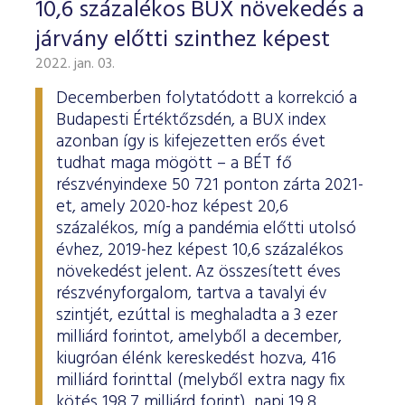
10,6 százalékos BUX növekedés a
járvány előtti szinthez képest
2022. jan. 03.
Decemberben folytatódott a korrekció a
Budapesti Értéktőzsdén, a BUX index
azonban így is kifejezetten erős évet
tudhat maga mögött – a BÉT fő
részvényindexe 50 721 ponton zárta 2021-
et, amely 2020-hoz képest 20,6
százalékos, míg a pandémia előtti utolsó
évhez, 2019-hez képest 10,6 százalékos
növekedést jelent. Az összesített éves
részvényforgalom, tartva a tavalyi év
szintjét, ezúttal is meghaladta a 3 ezer
milliárd forintot, amelyből a december,
kiugróan élénk kereskedést hozva, 416
milliárd forinttal (melyből extra nagy fix
kötés 198,7 milliárd forint), napi 19,8