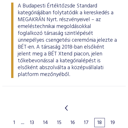
A Budapesti Értéktőzsde Standard
kategóriájában folytatódik a kereskedés a
MEGAKRÁN Nyrt. részvényeivel – az
emeléstechnikai megoldásokkal
foglalkozó társaság szintlépését
ünnepélyes csengetési ceremónia jelezte a
BÉT-en. A társaság 2018-ban elsőként
jelent meg a BÉT Xtend piacon, jelen
tőkebevonással a kategórialépést is
elsőként abszolválta a középvállalati
platform mezőnyéből.
1
...
13
14
15
16
17
18
19