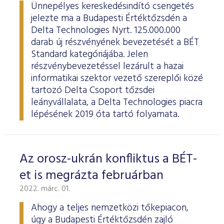
Határidős részvény és index
Árupiac
BÉT Xbond - Kötvénypiac növekedés támogatásához
Adatszolgáltatás
Befektetési jegyek
Ünnepélyes kereskedésindító csengetés
RÓLUNK
Kereskedés
Közzététel
Származékos szekció
jelezte ma a Budapesti Értéktőzsdén a
A tőzsdetagság általános szabályai
Tőzsdetagok elemzései
Határidős deviza
Gabona átlagárak
BÉTa piac
BÉT Mentor - Középvállalati szolgáltatások
Vendor tudástár
ETF-ek
Kereskedési naptár - 2026
Elemzések
Kiemelt információkat tartalmazó dokumentumok (KID)
A Budapesti Értéktőzsdéről
Áru szekció
Delta Technologies Nyrt. 125.000.000
BÉT ESG
Tőzsdei kereskedő cégek listája
A tőzsdetagság és kereskedési jog megszerzése
darab új részvényének bevezetését a BÉT
Terméklista
Vendorok listája
Opciós deviza
Határidős gabona
Részvények
BÉT50 - Akikre büszkék lehetünk
Vendor irányelvek
Lezárult GINOP/ KMR programok
Kincstárjegyek
Kereskedési idő
Árjegyzés
A BÉT története
BÉT Campus
BÉTa Piac
Standard kategóriájába. Jelen
Fenntarthatósági Jelentés
ZÖLD TERMÉKEK
Tőzsdetagok forgalma
A tőzsdetagság elbírálásával kapcsolatos eljárás
Termékkereső
Kibocsátók listája
Befektetőknek, végfelhasználóknak
Opciós részvény és index
Opciós gabona
ETF-ek
BÉT50 Klub - Inspiráló vállalatok közössége
Információszolgáltatási szerződés
Államkötvények
részvénybevezetéssel lezárult a hazai
Bét közlemények
Volatilitási paraméterek
Sajtószoba
BÉT Stratégia
Videótár
BÉT ESG
informatikai szektor vezető szereplői közé
Tőzsdetagok által fizetendő díjak
Tájékoztató
Üzletkötők bejegyzése
Certifikát kereső
Elemzések BÉT kibocsátókról
Referencia adatok
Azonnali üzletek a gabona termékcsoportban
Vállalatfejlesztési képzés
Információszolgáltatási díjak
Jelzáloglevelek
Karrier, állásajánlatok
Sajtóközlemények
tartozó Delta Csoport tőzsdei
BÉT Legek
BÉT e-Akadémia
Felelős társaságirányítás
Fenntarthatósági Jelentéstételi Útmutató
Tagsággal kapcsolatos díjak
Technikai információk
Zöld keretrendszerekről általában
leányvállalata, a Delta Technologies piacra
Származékos piaci termékkereső
Kibocsátói hírek
Adatszolgáltatás - GYIK
BÉT Xmatch - Feltörekvő vállalatok és befektetők klubja
Technikai tudnivalók
Vállalati kötvények
Csodalámpa Alapítvány együttműködés
Szakmai cikkek és tanulmányok
Tőzsdelátogatás
lépésének 2019 óta tartó folyamata.
Felelős Társaságirányítási Jelentés feltöltése
Monitoring jelentés
ESG archívum
Terméklista, zöld termékek
Tranzakciós díjak
MIFID II
Adatletöltés
Új kibocsátások
Adatszolgáltatás - kapcsolat
Certifikátok
Információs központ
Szakmai fórumok, előadások
Kochmeister-díj
Monitoring jelentés
ESG a BÉT kibocsátói körében
Zöld virtuális platform
T7 Kereskedési rendszer
A Budapesti Árutőzsde historikus adatai
Ajánlások kibocsátóknak
MiFID II. megfelelés
Zöld termékek
Közérdekű adatok
Sajtókapcsolat
BÉT Részvényfutam - Tőzsdejáték
Az orosz-ukrán konfliktus a BÉT-
ESG, ahogy a BÉT szakértői látják (videók, szakmai
Xetra T7 SIMU Calendar
anyagok, prezentációk)
Árjegyzés
Vállalati tudástár
Családbarát munkahely
Imázs fotók
Partnerek képzései
et is megrázta februárban
ESG Konzultáció 2020
MiFID II ADATOK
Hitelpapír bevezetés
2022. márc. 01.
BÉT logók
ESG Kibocsátói Fórum - 2021. március 31.
Ahogy a teljes nemzetközi tőkepiacon,
úgy a Budapesti Értéktőzsdén zajló