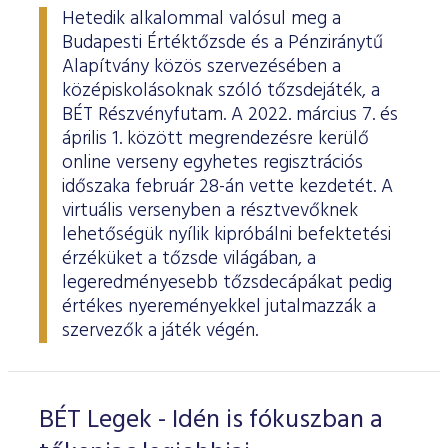
Hetedik alkalommal valósul meg a
Budapesti Értéktőzsde és a Pénziránytű
Alapítvány közös szervezésében a
középiskolásoknak szóló tőzsdejáték, a
BÉT Részvényfutam. A 2022. március 7. és
április 1. között megrendezésre kerülő
online verseny egyhetes regisztrációs
időszaka február 28-án vette kezdetét. A
virtuális versenyben a résztvevőknek
lehetőségük nyílik kipróbálni befektetési
érzéküket a tőzsde világában, a
legeredményesebb tőzsdecápákat pedig
értékes nyereményekkel jutalmazzák a
szervezők a játék végén.
BÉT Legek - Idén is fókuszban a