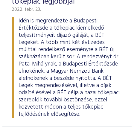
tőkepiac legjobbjai
2022. febr. 23.
Idén is megrendezte a Budapesti
Értéktőzsde a tőkepiac kiemelkedő
teljesítményeit díjazó gáláját, a BÉT
Legeket. A több mint két évtizedes
múlttal rendelkező eseményre a BÉT új
székházában került sor. A rendezvényt dr.
Patai Mihálynak, a Budapesti Értéktőzsde
elnökének, a Magyar Nemzeti Bank
alelnökének a beszéde nyitotta. A BÉT
Legek megrendezésével, illetve a díjak
odaítélésével a BÉT célja a hazai tőkepiaci
szereplők további ösztönzése, ezzel
közvetett módon a teljes tőkepiac
fejlődésének elősegítése.