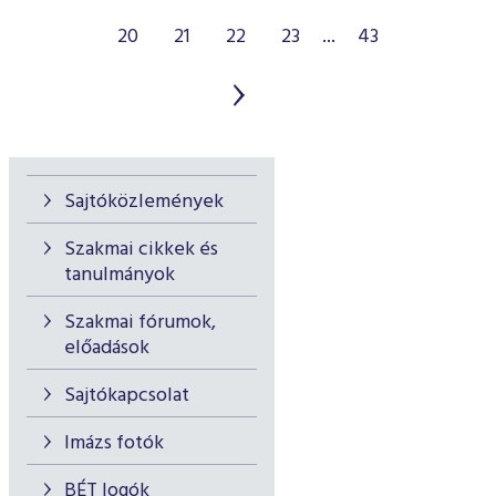
20
21
22
23
...
43
Sajtóközlemények
Szakmai cikkek és
tanulmányok
Szakmai fórumok,
előadások
Sajtókapcsolat
Imázs fotók
BÉT logók