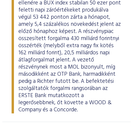
ellenére a BUX index stabilan 50 ezer pont
feletti napi záróértékeket produkálva
végül 53 442 ponton zárta a hónapot,
amely 5,4 százalékos növekedést jelent az
előző hónaphoz képest. A részvénypiac
összesített forgalma 430 milliárd forintnyi
összérték (melyből extra nagy fix kötés
162 milliárd forint), 20,5 milliárdos napi
átlagforgalmat jelent. A vezető
részvénynek most a MOL bizonyult, míg
másodikként az OTP Bank, harmadikként
pedig a Richter futott be. A befektetési
szolgáltatók forgalmi rangsorában az
ERSTE Bank mutatkozott a
legerősebbnek, őt követte a WOOD &
Company és a Concorde.