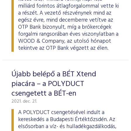
milliárd forintos átlagforgalommal vette ki
a részét. A vezető részvénynek mind az
egész évre, mind decemberre vetítve az
OTP Bank bizonyult, míg a brókercégek
forgalmi rangsorában éves viszonylatban a
WOOD & Company, az utolsó hónapot
tekintve az OTP Bank végzett az élen.
Újabb belépő a BÉT Xtend
piacára – a POLYDUCT
csengetett a BÉT-en
2021. dec. 21.
A POLYDUCT csengetésével indult a
kereskedés a Budapesti Értéktőzsdén. Az
elsősorban a víz- és hulladékgazdálkodás,