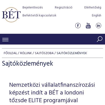
Bejelentkezés
Regisztráció
Elérhetőség
Befektetői kapcsolatok
English
KERESKEDÉSI ADATOK
FŐOLDAL
RÓLUNK
SAJTÓSZOBA
SAJTÓKÖZLEMÉNYEK
INDEXEK
BEFEKTETŐK
Sajtóközlemények
Részvényindexek
Piaci forgalom
Termékcsoportok
KIBOCSÁTÓK
Kötvényindexek
Kedvenc instrumentumok
Szabályozás
Indexek
Részvény és vállalati kötvény tőzsdei bevezetését támoga
Nemzetközi vállalatfinanszírozási
TŐZSDETAGOK
Jelzáloglevél indexek
program
Azonnali Piac
Alkalmazott díjstruktúra
BÉT szabályzatok
Részvény szekció
képzést indít a BÉT a londoni
Tőzsdetagok, üzletkötők
VENDOROK
Vállalati kötvény indexek
Származékos piac
BÉT Xtend - Részvénypiac egyszerűen
Részvények
tőzsde ELITE programjával
Elszámolás
Befektetővédelem
Hitelpapír szekció
Útmutató a taggá váláshoz