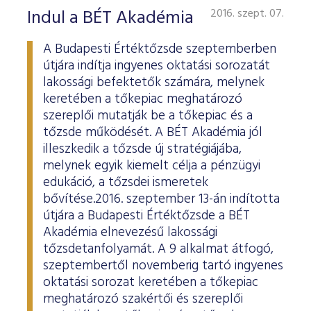
Indul a BÉT Akadémia
2016. szept. 07.
A Budapesti Értéktőzsde szeptemberben
útjára indítja ingyenes oktatási sorozatát
lakossági befektetők számára, melynek
keretében a tőkepiac meghatározó
szereplői mutatják be a tőkepiac és a
tőzsde működését. A BÉT Akadémia jól
illeszkedik a tőzsde új stratégiájába,
melynek egyik kiemelt célja a pénzügyi
edukáció, a tőzsdei ismeretek
bővítése.2016. szeptember 13-án indította
útjára a Budapesti Értéktőzsde a BÉT
Akadémia elnevezésű lakossági
tőzsdetanfolyamát. A 9 alkalmat átfogó,
szeptembertől novemberig tartó ingyenes
oktatási sorozat keretében a tőkepiac
meghatározó szakértői és szereplői