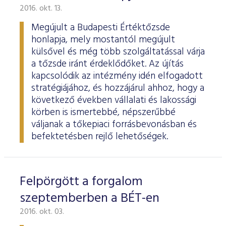
2016. okt. 13.
Megújult a Budapesti Értéktőzsde
honlapja, mely mostantól megújult
külsővel és még több szolgáltatással várja
a tőzsde iránt érdeklődőket. Az újítás
kapcsolódik az intézmény idén elfogadott
stratégiájához, és hozzájárul ahhoz, hogy a
következő években vállalati és lakossági
körben is ismertebbé, népszerűbbé
váljanak a tőkepiaci forrásbevonásban és
befektetésben rejlő lehetőségek.
Felpörgött a forgalom
szeptemberben a BÉT-en
2016. okt. 03.