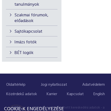
tanulmányok
Szakmai fórumok,
előadások
Sajtókapcsolat
Imázs fotók
BÉT logók
Oldaltérkép
Jogi nyilatkozat
Adatvédelem
Közérdekű adatok
Karrier
Kapcsolat
English
A portálon megjelenített kereskedési adatok - a
COOKIE-K ENGEDÉLYEZÉSE