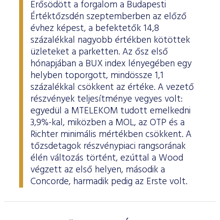
Erősödött a forgalom a Budapesti
Értéktőzsdén szeptemberben az előző
évhez képest, a befektetők 14,8
százalékkal nagyobb értékben kötöttek
üzleteket a parketten. Az ősz első
hónapjában a BUX index lényegében egy
helyben toporgott, mindössze 1,1
százalékkal csökkent az értéke. A vezető
részvények teljesítménye vegyes volt:
egyedül a MTELEKOM tudott emelkedni
3,9%-kal, miközben a MOL, az OTP és a
Richter minimális mértékben csökkent. A
tőzsdetagok részvénypiaci rangsorának
élén változás történt, ezúttal a Wood
végzett az első helyen, második a
Concorde, harmadik pedig az Erste volt.