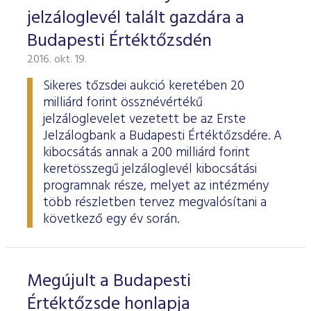
jelzáloglevél talált gazdára a
Budapesti Értéktőzsdén
2016. okt. 19.
Sikeres tőzsdei aukció keretében 20
milliárd forint össznévértékű
jelzáloglevelet vezetett be az Erste
Jelzálogbank a Budapesti Értéktőzsdére. A
kibocsátás annak a 200 milliárd forint
keretösszegű jelzáloglevél kibocsátási
programnak része, melyet az intézmény
több részletben tervez megvalósítani a
következő egy év során.
Megújult a Budapesti
Értéktőzsde honlapja