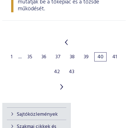
mutatják be a tőkepiac és a tőzsde
működését.
1
...
35
36
37
38
39
40
41
42
43
Sajtóközlemények
Szakmai cikkek és