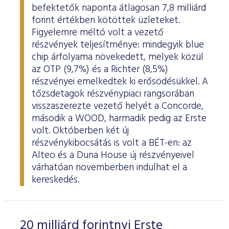
befektetők naponta átlagosan 7,8 milliárd
forint értékben kötöttek üzleteket.
Figyelemre méltó volt a vezető
részvények teljesítménye: mindegyik blue
chip árfolyama növekedett, melyek közül
az OTP (9,7%) és a Richter (8,5%)
részvényei emelkedtek ki erősödésükkel. A
tőzsdetagok részvénypiaci rangsorában
visszaszerezte vezető helyét a Concorde,
második a WOOD, harmadik pedig az Erste
volt. Októberben két új
részvénykibocsátás is volt a BÉT-en: az
Alteo és a Duna House új részvényeivel
várhatóan novemberben indulhat el a
kereskedés.
20 milliárd forintnyi Erste