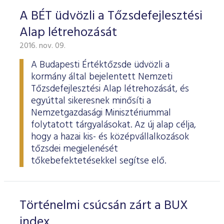
ESG Útmutató
A BÉT üdvözli a Tőzsdefejlesztési
Alap létrehozását
2016. nov. 09.
A Budapesti Értéktőzsde üdvözli a
kormány által bejelentett Nemzeti
Tőzsdefejlesztési Alap létrehozását, és
egyúttal sikeresnek minősíti a
Nemzetgazdasági Minisztériummal
folytatott tárgyalásokat. Az új alap célja,
hogy a hazai kis- és középvállalkozások
tőzsdei megjelenését
tőkebefektetésekkel segítse elő.
Történelmi csúcsán zárt a BUX
index