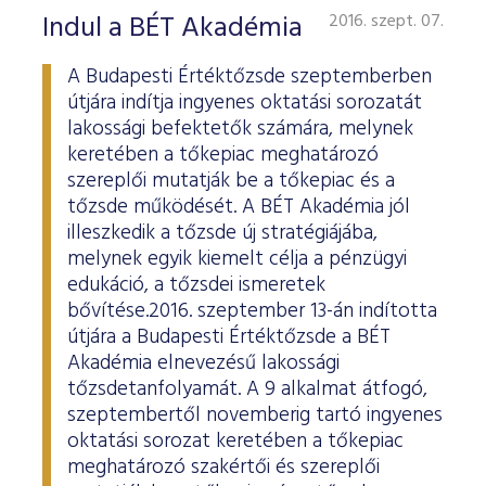
Indul a BÉT Akadémia
2016. szept. 07.
A Budapesti Értéktőzsde szeptemberben
útjára indítja ingyenes oktatási sorozatát
lakossági befektetők számára, melynek
keretében a tőkepiac meghatározó
szereplői mutatják be a tőkepiac és a
tőzsde működését. A BÉT Akadémia jól
illeszkedik a tőzsde új stratégiájába,
melynek egyik kiemelt célja a pénzügyi
edukáció, a tőzsdei ismeretek
bővítése.2016. szeptember 13-án indította
útjára a Budapesti Értéktőzsde a BÉT
Akadémia elnevezésű lakossági
tőzsdetanfolyamát. A 9 alkalmat átfogó,
szeptembertől novemberig tartó ingyenes
oktatási sorozat keretében a tőkepiac
meghatározó szakértői és szereplői