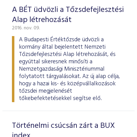
ESG Útmutató
A BÉT üdvözli a Tőzsdefejlesztési
Alap létrehozását
2016. nov. 09.
A Budapesti Értéktőzsde üdvözli a
kormány által bejelentett Nemzeti
Tőzsdefejlesztési Alap létrehozását, és
egyúttal sikeresnek minősíti a
Nemzetgazdasági Minisztériummal
folytatott tárgyalásokat. Az új alap célja,
hogy a hazai kis- és középvállalkozások
tőzsdei megjelenését
tőkebefektetésekkel segítse elő.
Történelmi csúcsán zárt a BUX
index