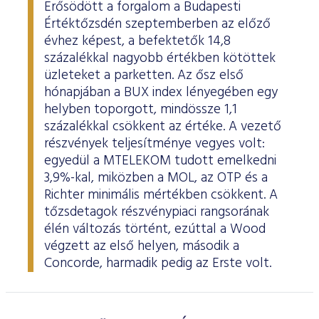
Erősödött a forgalom a Budapesti
Értéktőzsdén szeptemberben az előző
évhez képest, a befektetők 14,8
százalékkal nagyobb értékben kötöttek
üzleteket a parketten. Az ősz első
hónapjában a BUX index lényegében egy
helyben toporgott, mindössze 1,1
százalékkal csökkent az értéke. A vezető
részvények teljesítménye vegyes volt:
egyedül a MTELEKOM tudott emelkedni
3,9%-kal, miközben a MOL, az OTP és a
Richter minimális mértékben csökkent. A
tőzsdetagok részvénypiaci rangsorának
élén változás történt, ezúttal a Wood
végzett az első helyen, második a
Concorde, harmadik pedig az Erste volt.