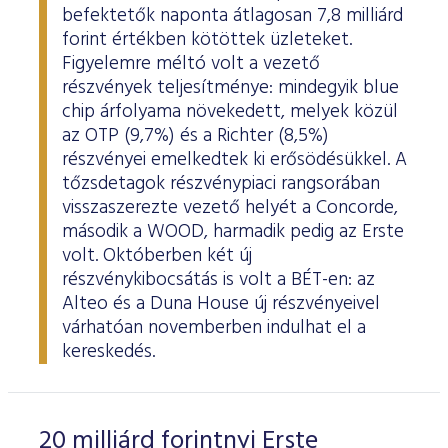
befektetők naponta átlagosan 7,8 milliárd
forint értékben kötöttek üzleteket.
Figyelemre méltó volt a vezető
részvények teljesítménye: mindegyik blue
chip árfolyama növekedett, melyek közül
az OTP (9,7%) és a Richter (8,5%)
részvényei emelkedtek ki erősödésükkel. A
tőzsdetagok részvénypiaci rangsorában
visszaszerezte vezető helyét a Concorde,
második a WOOD, harmadik pedig az Erste
volt. Októberben két új
részvénykibocsátás is volt a BÉT-en: az
Alteo és a Duna House új részvényeivel
várhatóan novemberben indulhat el a
kereskedés.
20 milliárd forintnyi Erste