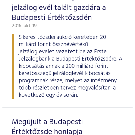
jelzáloglevél talált gazdára a
Budapesti Értéktőzsdén
2016. okt. 19.
Sikeres tőzsdei aukció keretében 20
milliárd forint össznévértékű
jelzáloglevelet vezetett be az Erste
Jelzálogbank a Budapesti Értéktőzsdére. A
kibocsátás annak a 200 milliárd forint
keretösszegű jelzáloglevél kibocsátási
programnak része, melyet az intézmény
több részletben tervez megvalósítani a
következő egy év során.
Megújult a Budapesti
Értéktőzsde honlapja