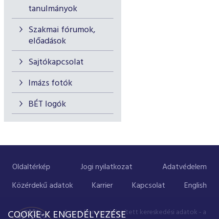
tanulmányok
Szakmai fórumok,
előadások
Sajtókapcsolat
Imázs fotók
BÉT logók
Oldaltérkép
Jogi nyilatkozat
Adatvédelem
Közérdekű adatok
Karrier
Kapcsolat
English
A portálon megjelenített kereskedési adatok - a
COOKIE-K ENGEDÉLYEZÉSE