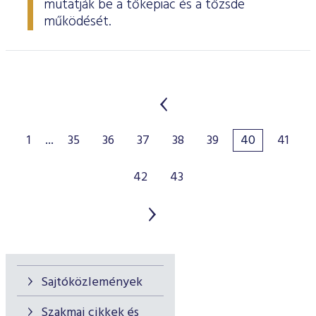
mutatják be a tőkepiac és a tőzsde
működését.
1
...
35
36
37
38
39
40
41
42
43
Sajtóközlemények
Szakmai cikkek és