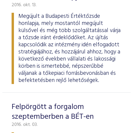
2016. okt. 13.
Megújult a Budapesti Értéktőzsde
honlapja, mely mostantól megújult
külsővel és még több szolgáltatással várja
a tőzsde iránt érdeklődőket. Az újítás
kapcsolódik az intézmény idén elfogadott
stratégiájához, és hozzájárul ahhoz, hogy a
következő években vállalati és lakossági
körben is ismertebbé, népszerűbbé
váljanak a tőkepiaci forrásbevonásban és
befektetésben rejlő lehetőségek.
Felpörgött a forgalom
szeptemberben a BÉT-en
2016. okt. 03.