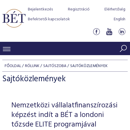
Bejelentkezés
Regisztráció
Elérhetőség
Befektetői kapcsolatok
English
KERESKEDÉSI ADATOK
FŐOLDAL
RÓLUNK
SAJTÓSZOBA
SAJTÓKÖZLEMÉNYEK
INDEXEK
BEFEKTETŐK
Sajtóközlemények
Részvényindexek
Piaci forgalom
Termékcsoportok
KIBOCSÁTÓK
Kötvényindexek
Kedvenc instrumentumok
Szabályozás
Indexek
Részvény és vállalati kötvény tőzsdei bevezetését támoga
Nemzetközi vállalatfinanszírozási
TŐZSDETAGOK
Jelzáloglevél indexek
program
Azonnali Piac
Alkalmazott díjstruktúra
BÉT szabályzatok
Részvény szekció
képzést indít a BÉT a londoni
Tőzsdetagok, üzletkötők
VENDOROK
Vállalati kötvény indexek
Származékos piac
BÉT Xtend - Részvénypiac egyszerűen
Részvények
tőzsde ELITE programjával
Elszámolás
Befektetővédelem
Hitelpapír szekció
Útmutató a taggá váláshoz