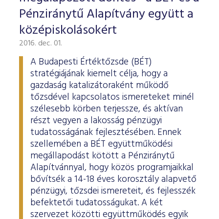
Pénziránytű Alapítvány együtt a
középiskolásokért
2016. dec. 01.
A Budapesti Értéktőzsde (BÉT)
stratégiájának kiemelt célja, hogy a
gazdaság katalizátoraként működő
tőzsdével kapcsolatos ismereteket minél
szélesebb körben terjessze, és aktívan
részt vegyen a lakosság pénzügyi
tudatosságának fejlesztésében. Ennek
szellemében a BÉT együttműködési
megállapodást kötött a Pénziránytű
Alapítvánnyal, hogy közös programjaikkal
bővítsék a 14-18 éves korosztály alapvető
pénzügyi, tőzsdei ismereteit, és fejlesszék
befektetői tudatosságukat. A két
szervezet közötti együttműködés egyik