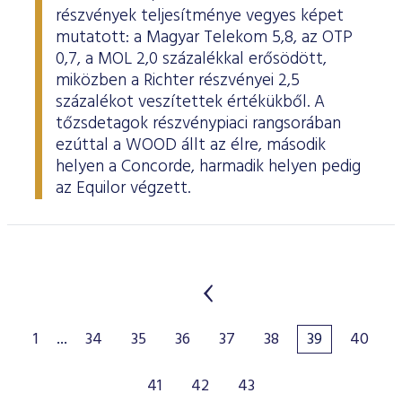
részvények teljesítménye vegyes képet
mutatott: a Magyar Telekom 5,8, az OTP
0,7, a MOL 2,0 százalékkal erősödött,
miközben a Richter részvényei 2,5
százalékot veszítettek értékükből. A
tőzsdetagok részvénypiaci rangsorában
ezúttal a WOOD állt az élre, második
helyen a Concorde, harmadik helyen pedig
az Equilor végzett.
1
...
34
35
36
37
38
39
40
41
42
43