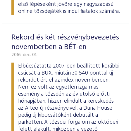
első lépéseként jövőre egy nagyszabású
online tőzsdejáték is indul fiatalok számára.
Rekord és két részvénybevezetés
novemberben a BÉT-en
2016. dec. 01.
Elbúcsúztatta 2007-ben beállított korábbi
csúcsát a BUX, miután 30 540 ponttal új
rekordot ért el az index novemberben.
Nem ez volt az egyetlen izgalmas
esemény a tőzsdén az év utolsó előtti
hónapjában, hiszen elindult a kereskedés
az Alteo új részvényeivel, a Duna House
pedig új kibocsátóként debütált a
parketten. A tőzsdei forgalom az októberi
felett alakult, miközben a vezető