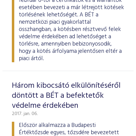
február 6-tól a certifikátok és a warrantok
esetében bevezeti a már létrejött kötések
törlésének lehetőségét. A BÉT a
nemzetközi piaci gyakorlattal
összhangban, a kötésben résztvevő felek
védelme érdekében ad lehetőséget a
törlésre, amennyiben bebizonyosodik,
hogy a kötés árfolyama jelentősen eltér a
piaci ártól.
Három kibocsátó elkülönítéséről
döntött a BÉT a befektetők
védelme érdekében
2017. jan. 06.
Először alkalmazza a Budapesti
Értéktőzsde egyes, tőzsdére bevezetett