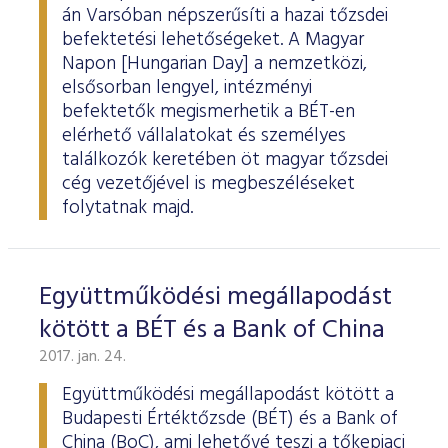
ESG Útmutató
án Varsóban népszerűsíti a hazai tőzsdei
befektetési lehetőségeket. A Magyar
Napon [Hungarian Day] a nemzetközi,
elsősorban lengyel, intézményi
befektetők megismerhetik a BÉT-en
elérhető vállalatokat és személyes
találkozók keretében öt magyar tőzsdei
cég vezetőjével is megbeszéléseket
folytatnak majd.
Együttműködési megállapodást
kötött a BÉT és a Bank of China
2017. jan. 24.
Együttműködési megállapodást kötött a
Budapesti Értéktőzsde (BÉT) és a Bank of
China (BoC), ami lehetővé teszi a tőkepiaci