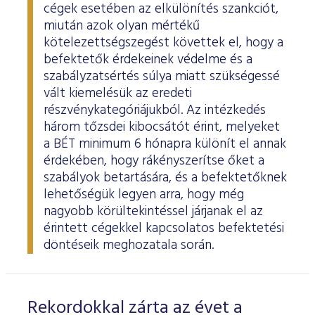
cégek esetében az elkülönítés szankciót,
miután azok olyan mértékű
kötelezettségszegést követtek el, hogy a
befektetők érdekeinek védelme és a
szabályzatsértés súlya miatt szükségessé
vált kiemelésük az eredeti
részvénykategóriájukból. Az intézkedés
három tőzsdei kibocsátót érint, melyeket
a BÉT minimum 6 hónapra különít el annak
érdekében, hogy rákényszerítse őket a
szabályok betartására, és a befektetőknek
lehetőségük legyen arra, hogy még
nagyobb körültekintéssel járjanak el az
érintett cégekkel kapcsolatos befektetési
döntéseik meghozatala során.
Rekordokkal zárta az évet a