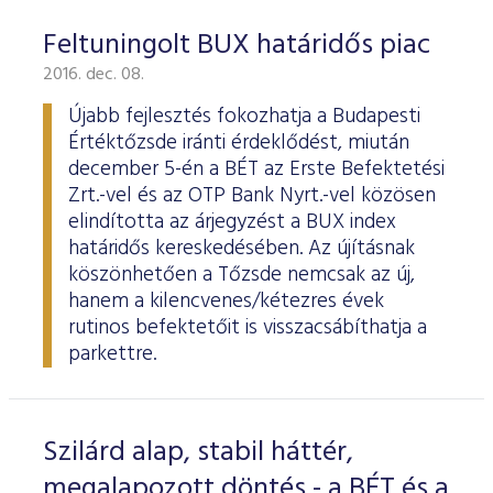
Feltuningolt BUX határidős piac
2016. dec. 08.
Újabb fejlesztés fokozhatja a Budapesti
Értéktőzsde iránti érdeklődést, miután
december 5-én a BÉT az Erste Befektetési
Zrt.-vel és az OTP Bank Nyrt.-vel közösen
elindította az árjegyzést a BUX index
határidős kereskedésében. Az újításnak
köszönhetően a Tőzsde nemcsak az új,
hanem a kilencvenes/kétezres évek
rutinos befektetőit is visszacsábíthatja a
parkettre.
Szilárd alap, stabil háttér,
megalapozott döntés - a BÉT és a