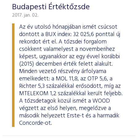
Budapesti Értéktőzsde
2017. jan. 02.
Az év utolsó hónapjában ismét csúcsot
döntött a BUX index: 32 025,6 ponttal új
rekordot ért el. A tőzsdei forgalom
csökkent valamelyest a novemberihez
képest, ugyanakkor az egy évvel korábbi
(2015) decemberi érték felett alakult.
Minden vezető részvény árfolyama
emelkedett: a MOL 11,8, az OTP 5,6, a
Richter 5,3 százalékkal erősödött, míg az
MTELEKOM 1,2 százalékkal került feljebb.
A tőzsdetagok közül ismét a WOOD
végzett az első helyen, megelőzve a
második helyezett Erste-t és a harmadik
Concorde-ot.