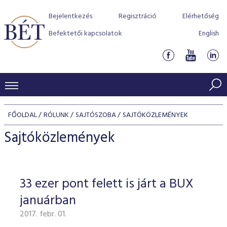
Bejelentkezés
Regisztráció
Elérhetőség
Befektetői kapcsolatok
English
KERESKEDÉSI ADATOK
FŐOLDAL
RÓLUNK
SAJTÓSZOBA
SAJTÓKÖZLEMÉNYEK
INDEXEK
BEFEKTETŐK
Sajtóközlemények
Részvényindexek
Piaci forgalom
Termékcsoportok
KIBOCSÁTÓK
Kötvényindexek
Kedvenc instrumentumok
Szabályozás
Indexek
Részvény és vállalati kötvény tőzsdei bevezetését támoga
33 ezer pont felett is járt a BUX
TŐZSDETAGOK
Jelzáloglevél indexek
program
Azonnali Piac
Alkalmazott díjstruktúra
BÉT szabályzatok
Részvény szekció
januárban
Tőzsdetagok, üzletkötők
VENDOROK
Vállalati kötvény indexek
Származékos piac
BÉT Xtend - Részvénypiac egyszerűen
Részvények
Elszámolás
Befektetővédelem
2017. febr. 01.
Hitelpapír szekció
Útmutató a taggá váláshoz