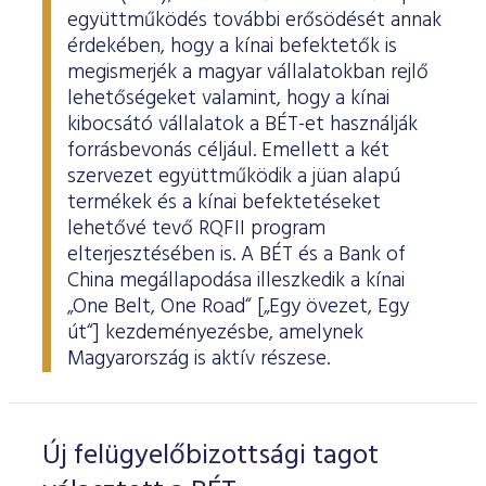
együttműködés további erősödését annak
érdekében, hogy a kínai befektetők is
megismerjék a magyar vállalatokban rejlő
lehetőségeket valamint, hogy a kínai
kibocsátó vállalatok a BÉT-et használják
forrásbevonás céljául. Emellett a két
szervezet együttműködik a jüan alapú
termékek és a kínai befektetéseket
lehetővé tevő RQFII program
elterjesztésében is. A BÉT és a Bank of
China megállapodása illeszkedik a kínai
„One Belt, One Road“ [„Egy övezet, Egy
út“] kezdeményezésbe, amelynek
Magyarország is aktív részese.
Új felügyelőbizottsági tagot