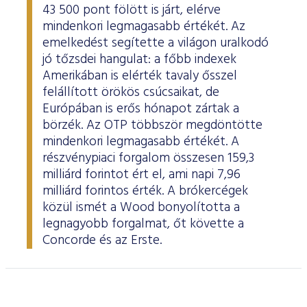
43 500 pont fölött is járt, elérve
mindenkori legmagasabb értékét. Az
emelkedést segítette a világon uralkodó
jó tőzsdei hangulat: a főbb indexek
Amerikában is elérték tavaly ősszel
felállított örökös csúcsaikat, de
Európában is erős hónapot zártak a
börzék. Az OTP többször megdöntötte
mindenkori legmagasabb értékét. A
részvénypiaci forgalom összesen 159,3
milliárd forintot ért el, ami napi 7,96
milliárd forintos érték. A brókercégek
közül ismét a Wood bonyolította a
legnagyobb forgalmat, őt követte a
Concorde és az Erste.