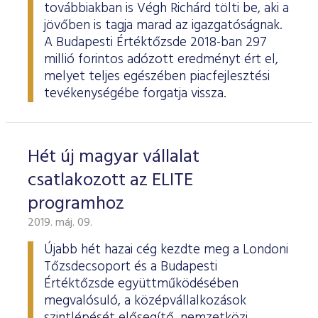
továbbiakban is Végh Richárd tölti be, aki a
jövőben is tagja marad az igazgatóságnak.
A Budapesti Értéktőzsde 2018-ban 297
millió forintos adózott eredményt ért el,
melyet teljes egészében piacfejlesztési
tevékenységébe forgatja vissza.
Hét új magyar vállalat
csatlakozott az ELITE
programhoz
2019. máj. 09.
Újabb hét hazai cég kezdte meg a Londoni
Tőzsdecsoport és a Budapesti
Értéktőzsde együttműködésében
megvalósuló, a középvállalkozások