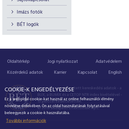
Imázs fotók
BÉT logók
Oldaltérkép
Jogi nyilatkozat
Adatvédelem
Közérdekű adatok
Karrier
Kapcsolat
English
A portálon megjelenített kereskedési adatok - a
COOKIE-K ENGEDÉLYEZÉSE
BUX, a BUMIX és a CETOP NTR index kivételével -
Ez a weboldal cookie-kat használ az online felhasználói élmény
15 perccel késleltetettek.
növelése érdekében. Ön az oldal használatának folytatásával
© 2019 Budapesti Értéktőzsde Nyrt.
beleegyezik a cookie-k használatába.
További információk