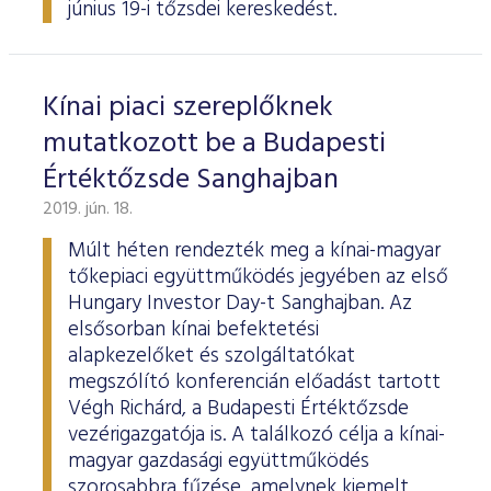
június 19-i tőzsdei kereskedést.
Kínai piaci szereplőknek
mutatkozott be a Budapesti
Értéktőzsde Sanghajban
2019. jún. 18.
Múlt héten rendezték meg a kínai-magyar
tőkepiaci együttműködés jegyében az első
Hungary Investor Day-t Sanghajban. Az
elsősorban kínai befektetési
alapkezelőket és szolgáltatókat
megszólító konferencián előadást tartott
Végh Richárd, a Budapesti Értéktőzsde
vezérigazgatója is. A találkozó célja a kínai-
magyar gazdasági együttműködés
szorosabbra fűzése, amelynek kiemelt