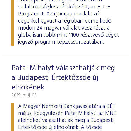
szintlépését elősegítő, nemzetközi
vállalkozásfejlesztési képzést, az ELITE
Programot. Az újonnan csatlakozó
cégekkel együtt a régióban kiemelkedő
módon 24 magyar vállalat vesz részt a
globálisan több mint 1100 résztvevő céget
jegyző program képzéssorozatában.
Patai Mihályt választhatják meg
a Budapesti Értéktőzsde új
elnökének
2019. máj. 03.
A Magyar Nemzeti Bank javaslatára a BÉT
májusi közgyűlésén Patai Mihályt, az MNB
alelnökét választhatják meg a Budapesti
Értéktőzsde új elnökének. A tőzsde