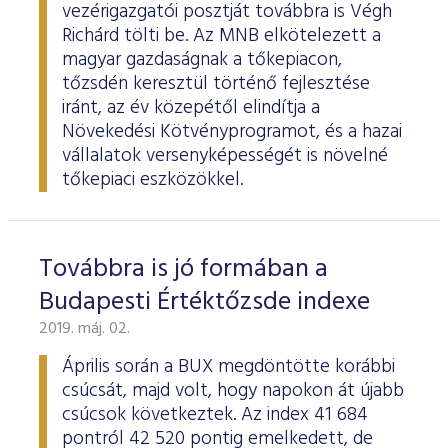
vezérigazgatói posztját továbbra is Végh
Richárd tölti be. Az MNB elkötelezett a
magyar gazdaságnak a tőkepiacon,
tőzsdén keresztül történő fejlesztése
iránt, az év közepétől elindítja a
Növekedési Kötvényprogramot, és a hazai
vállalatok versenyképességét is növelné
tőkepiaci eszközökkel.
Továbbra is jó formában a
Budapesti Értéktőzsde indexe
2019. máj. 02.
Április során a BUX megdöntötte korábbi
csúcsát, majd volt, hogy napokon át újabb
csúcsok következtek. Az index 41 684
pontról 42 520 pontig emelkedett, de