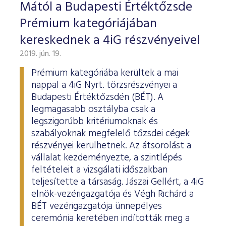
ESG Útmutató
Mától a Budapesti Értéktőzsde
Prémium kategóriájában
kereskednek a 4iG részvényeivel
2019. jún. 19.
Prémium kategóriába kerültek a mai
nappal a 4iG Nyrt. törzsrészvényei a
Budapesti Értéktőzsdén (BÉT). A
legmagasabb osztályba csak a
legszigorúbb kritériumoknak és
szabályoknak megfelelő tőzsdei cégek
részvényei kerülhetnek. Az átsorolást a
vállalat kezdeményezte, a szintlépés
feltételeit a vizsgálati időszakban
teljesítette a társaság. Jászai Gellért, a 4iG
elnök-vezérigazgatója és Végh Richárd a
BÉT vezérigazgatója ünnepélyes
ceremónia keretében indították meg a