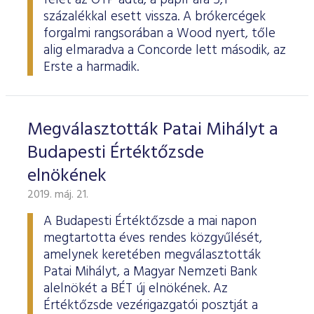
felét az OTP adta, a papír ára 5,1
százalékkal esett vissza. A brókercégek
forgalmi rangsorában a Wood nyert, tőle
alig elmaradva a Concorde lett második, az
Erste a harmadik.
Megválasztották Patai Mihályt a
Budapesti Értéktőzsde
elnökének
2019. máj. 21.
A Budapesti Értéktőzsde a mai napon
megtartotta éves rendes közgyűlését,
amelynek keretében megválasztották
Patai Mihályt, a Magyar Nemzeti Bank
alelnökét a BÉT új elnökének. Az
Értéktőzsde vezérigazgatói posztját a