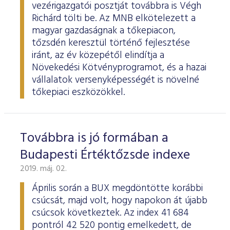
vezérigazgatói posztját továbbra is Végh
Richárd tölti be. Az MNB elkötelezett a
magyar gazdaságnak a tőkepiacon,
tőzsdén keresztül történő fejlesztése
iránt, az év közepétől elindítja a
Növekedési Kötvényprogramot, és a hazai
vállalatok versenyképességét is növelné
tőkepiaci eszközökkel.
Továbbra is jó formában a
Budapesti Értéktőzsde indexe
2019. máj. 02.
Április során a BUX megdöntötte korábbi
csúcsát, majd volt, hogy napokon át újabb
csúcsok következtek. Az index 41 684
pontról 42 520 pontig emelkedett, de