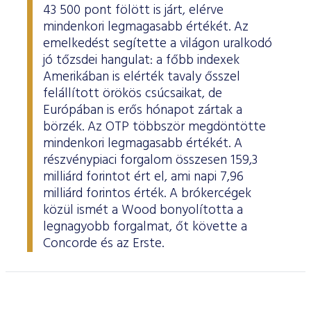
43 500 pont fölött is járt, elérve
mindenkori legmagasabb értékét. Az
emelkedést segítette a világon uralkodó
jó tőzsdei hangulat: a főbb indexek
Amerikában is elérték tavaly ősszel
felállított örökös csúcsaikat, de
Európában is erős hónapot zártak a
börzék. Az OTP többször megdöntötte
mindenkori legmagasabb értékét. A
részvénypiaci forgalom összesen 159,3
milliárd forintot ért el, ami napi 7,96
milliárd forintos érték. A brókercégek
közül ismét a Wood bonyolította a
legnagyobb forgalmat, őt követte a
Concorde és az Erste.