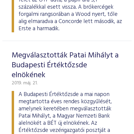
felét az OTP adta, a papír ára 5,1
százalékkal esett vissza. A brókercégek
forgalmi rangsorában a Wood nyert, tőle
alig elmaradva a Concorde lett második, az
Erste a harmadik.
Megválasztották Patai Mihályt a
Budapesti Értéktőzsde
elnökének
2019. máj. 21.
A Budapesti Értéktőzsde a mai napon
megtartotta éves rendes közgyűlését,
amelynek keretében megválasztották
Patai Mihályt, a Magyar Nemzeti Bank
alelnökét a BÉT új elnökének. Az
Értéktőzsde vezérigazgatói posztját a