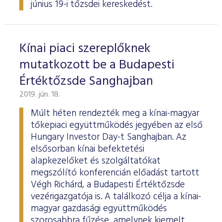
június 19-i tőzsdei kereskedést.
Kínai piaci szereplőknek
mutatkozott be a Budapesti
Értéktőzsde Sanghajban
2019. jún. 18.
Múlt héten rendezték meg a kínai-magyar
tőkepiaci együttműködés jegyében az első
Hungary Investor Day-t Sanghajban. Az
elsősorban kínai befektetési
alapkezelőket és szolgáltatókat
megszólító konferencián előadást tartott
Végh Richárd, a Budapesti Értéktőzsde
vezérigazgatója is. A találkozó célja a kínai-
magyar gazdasági együttműködés
szorosabbra fűzése, amelynek kiemelt