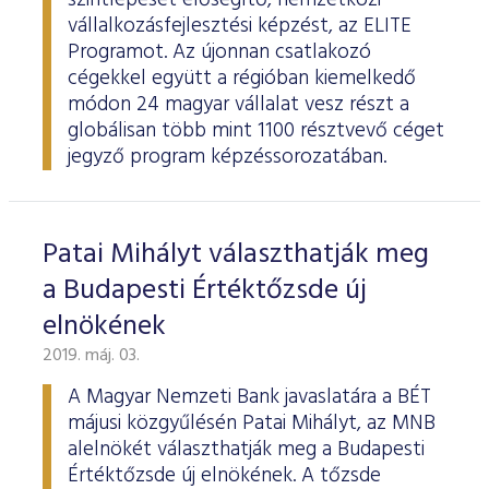
szintlépését elősegítő, nemzetközi
vállalkozásfejlesztési képzést, az ELITE
Programot. Az újonnan csatlakozó
cégekkel együtt a régióban kiemelkedő
módon 24 magyar vállalat vesz részt a
globálisan több mint 1100 résztvevő céget
jegyző program képzéssorozatában.
Patai Mihályt választhatják meg
a Budapesti Értéktőzsde új
elnökének
2019. máj. 03.
A Magyar Nemzeti Bank javaslatára a BÉT
májusi közgyűlésén Patai Mihályt, az MNB
alelnökét választhatják meg a Budapesti
Értéktőzsde új elnökének. A tőzsde