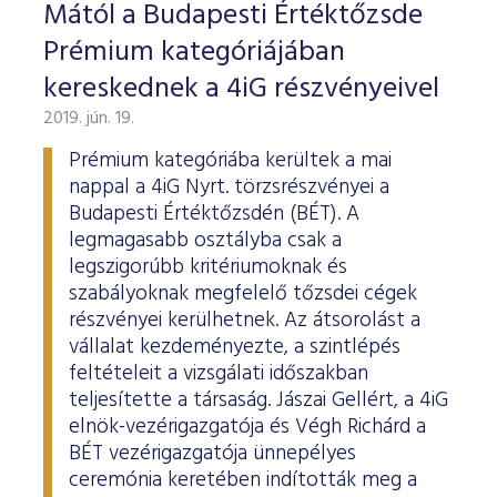
ESG Útmutató
Mától a Budapesti Értéktőzsde
Prémium kategóriájában
kereskednek a 4iG részvényeivel
2019. jún. 19.
Prémium kategóriába kerültek a mai
nappal a 4iG Nyrt. törzsrészvényei a
Budapesti Értéktőzsdén (BÉT). A
legmagasabb osztályba csak a
legszigorúbb kritériumoknak és
szabályoknak megfelelő tőzsdei cégek
részvényei kerülhetnek. Az átsorolást a
vállalat kezdeményezte, a szintlépés
feltételeit a vizsgálati időszakban
teljesítette a társaság. Jászai Gellért, a 4iG
elnök-vezérigazgatója és Végh Richárd a
BÉT vezérigazgatója ünnepélyes
ceremónia keretében indították meg a