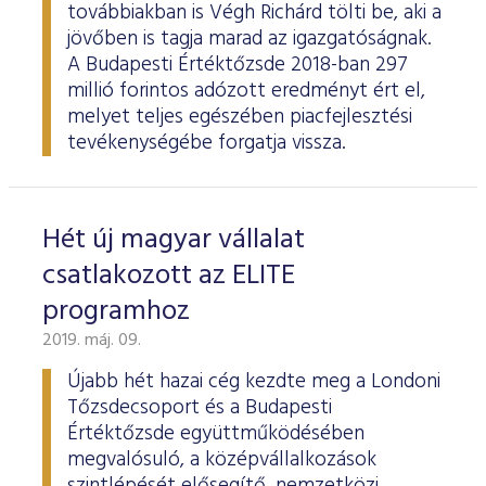
továbbiakban is Végh Richárd tölti be, aki a
jövőben is tagja marad az igazgatóságnak.
A Budapesti Értéktőzsde 2018-ban 297
millió forintos adózott eredményt ért el,
melyet teljes egészében piacfejlesztési
tevékenységébe forgatja vissza.
Hét új magyar vállalat
csatlakozott az ELITE
programhoz
2019. máj. 09.
Újabb hét hazai cég kezdte meg a Londoni
Tőzsdecsoport és a Budapesti
Értéktőzsde együttműködésében
megvalósuló, a középvállalkozások