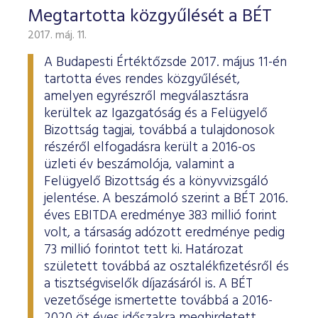
Megtartotta közgyűlését a BÉT
2017. máj. 11.
A Budapesti Értéktőzsde 2017. május 11-én
tartotta éves rendes közgyűlését,
amelyen egyrészről megválasztásra
kerültek az Igazgatóság és a Felügyelő
Bizottság tagjai, továbbá a tulajdonosok
részéről elfogadásra került a 2016-os
üzleti év beszámolója, valamint a
Felügyelő Bizottság és a könyvvizsgáló
jelentése. A beszámoló szerint a BÉT 2016.
éves EBITDA eredménye 383 millió forint
volt, a társaság adózott eredménye pedig
73 millió forintot tett ki. Határozat
született továbbá az osztalékfizetésről és
a tisztségviselők díjazásáról is. A BÉT
vezetősége ismertette továbbá a 2016-