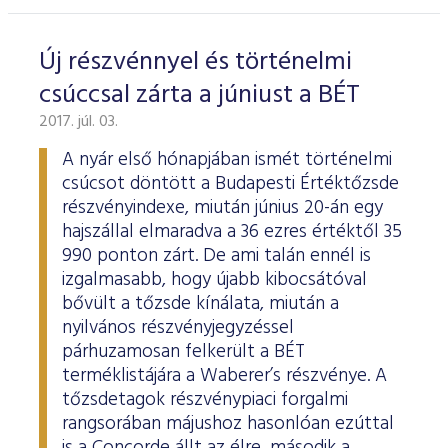
ESG Útmutató
Új részvénnyel és történelmi
csúccsal zárta a júniust a BÉT
2017. júl. 03.
A nyár első hónapjában ismét történelmi
csúcsot döntött a Budapesti Értéktőzsde
részvényindexe, miután június 20-án egy
hajszállal elmaradva a 36 ezres értéktől 35
990 ponton zárt. De ami talán ennél is
izgalmasabb, hogy újabb kibocsátóval
bővült a tőzsde kínálata, miután a
nyilvános részvényjegyzéssel
párhuzamosan felkerült a BÉT
terméklistájára a Waberer’s részvénye. A
tőzsdetagok részvénypiaci forgalmi
rangsorában májushoz hasonlóan ezúttal