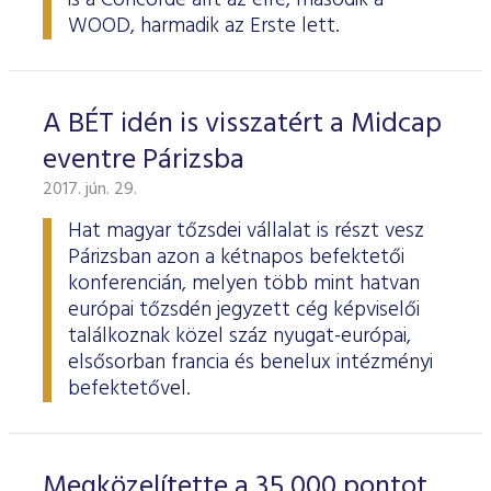
is a Concorde állt az élre, második a
WOOD, harmadik az Erste lett.
A BÉT idén is visszatért a Midcap
eventre Párizsba
2017. jún. 29.
Hat magyar tőzsdei vállalat is részt vesz
Párizsban azon a kétnapos befektetői
konferencián, melyen több mint hatvan
európai tőzsdén jegyzett cég képviselői
találkoznak közel száz nyugat-európai,
elsősorban francia és benelux intézményi
befektetővel.
Megközelítette a 35 000 pontot