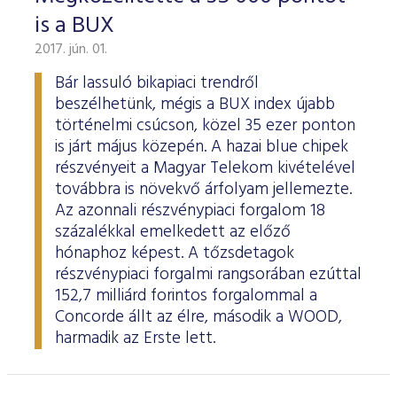
is a BUX
2017. jún. 01.
Bár lassuló bikapiaci trendről
beszélhetünk, mégis a BUX index újabb
történelmi csúcson, közel 35 ezer ponton
is járt május közepén. A hazai blue chipek
részvényeit a Magyar Telekom kivételével
továbbra is növekvő árfolyam jellemezte.
Az azonnali részvénypiaci forgalom 18
százalékkal emelkedett az előző
hónaphoz képest. A tőzsdetagok
részvénypiaci forgalmi rangsorában ezúttal
152,7 milliárd forintos forgalommal a
Concorde állt az élre, második a WOOD,
harmadik az Erste lett.