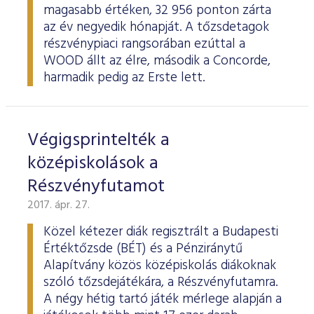
magasabb értéken, 32 956 ponton zárta
az év negyedik hónapját. A tőzsdetagok
részvénypiaci rangsorában ezúttal a
WOOD állt az élre, második a Concorde,
harmadik pedig az Erste lett.
Végigsprintelték a
középiskolások a
Részvényfutamot
2017. ápr. 27.
Közel kétezer diák regisztrált a Budapesti
Értéktőzsde (BÉT) és a Pénziránytű
Alapítvány közös középiskolás diákoknak
szóló tőzsdejátékára, a Részvényfutamra.
A négy hétig tartó játék mérlege alapján a