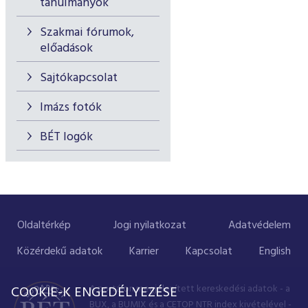
tanulmányok
Szakmai fórumok,
előadások
Sajtókapcsolat
Imázs fotók
BÉT logók
Oldaltérkép
Jogi nyilatkozat
Adatvédelem
Közérdekű adatok
Karrier
Kapcsolat
English
A portálon megjelenített kereskedési adatok - a
COOKIE-K ENGEDÉLYEZÉSE
BUX, a BUMIX és a CETOP NTR index kivételével -