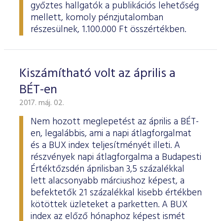
győztes hallgatók a publikációs lehetőség
mellett, komoly pénzjutalomban
részesülnek, 1.100.000 Ft összértékben.
Kiszámítható volt az április a
BÉT-en
2017. máj. 02.
Nem hozott meglepetést az április a BÉT-
en, legalábbis, ami a napi átlagforgalmat
és a BUX index teljesítményét illeti. A
részvények napi átlagforgalma a Budapesti
Értéktőzsdén áprilisban 3,5 százalékkal
lett alacsonyabb márciushoz képest, a
befektetők 21 százalékkal kisebb értékben
kötöttek üzleteket a parketten. A BUX
index az előző hónaphoz képest ismét