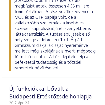
játékosok több mint 17 ezer darab
megbízást adtak, összesen 4,36 milliárd
forint értékben. A résztvevők kedvence a
MOL és az OTP papírja volt, de a
vállalkozóbb szelleműek a kisebb és
közepes kapitalizációjú részvényekben is
láttak fantáziát. A tudásalapú játék első
helyezettje a debreceni Tóth Árpád
Gimnázium diákja, aki saját nyereménye
mellett még iskolájának is nyert, mégpedig
fél millió forintot. A tőzsdejáték célja a
befektetői tudatosság és a tőzsdei
ismeretek bővítése volt.
Új funkciókkal bővült a
Budapesti Értéktőzsde honlapja
2017. ápr. 24.