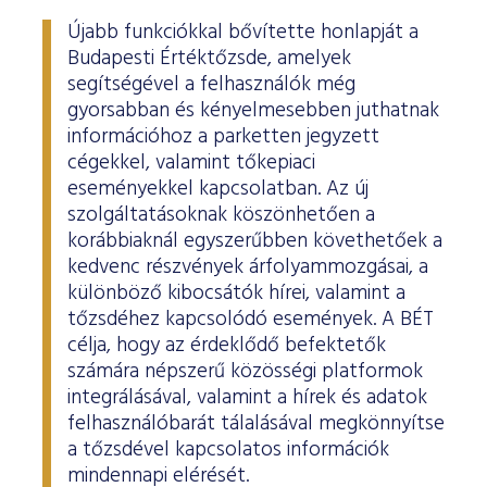
Újabb funkciókkal bővítette honlapját a
Budapesti Értéktőzsde, amelyek
segítségével a felhasználók még
gyorsabban és kényelmesebben juthatnak
információhoz a parketten jegyzett
cégekkel, valamint tőkepiaci
eseményekkel kapcsolatban. Az új
szolgáltatásoknak köszönhetően a
korábbiaknál egyszerűbben követhetőek a
kedvenc részvények árfolyammozgásai, a
különböző kibocsátók hírei, valamint a
tőzsdéhez kapcsolódó események. A BÉT
célja, hogy az érdeklődő befektetők
számára népszerű közösségi platformok
integrálásával, valamint a hírek és adatok
felhasználóbarát tálalásával megkönnyítse
a tőzsdével kapcsolatos információk
mindennapi elérését.