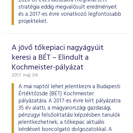
2020 öt éves időszakra meghirdetett
stratégia eddig megvalósult eredményeit
és a 2017-es évre vonatkozó legfontosabb
projekteket.
A jövő tőkepiaci nagyágyúit
keresi a BÉT – Elindult a
Kochmeister-pályázat
2017. máj. 04.
A mai naptól lehet jelentkezni a Budapesti
Értéktőzsde (BÉT) Kochmeister
pályázatára. A 2017-es évre kiírt pályázatra
35 év alatti, a magyarországi gazdasági,
pénzügyi felsőoktatási képzésben tanulók
jelentkezhetnek, a tőkepiac aktuális
kérdéseit boncolgató dolgozatokkal. A