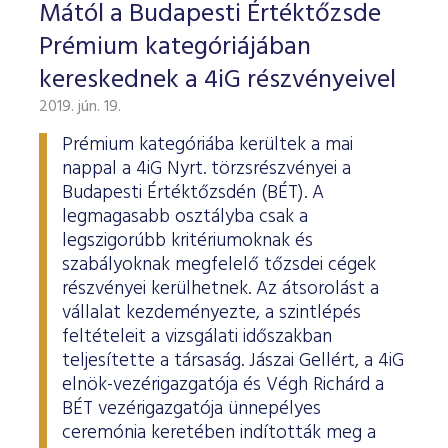
ESG Útmutató
Mától a Budapesti Értéktőzsde
Prémium kategóriájában
kereskednek a 4iG részvényeivel
2019. jún. 19.
Prémium kategóriába kerültek a mai
nappal a 4iG Nyrt. törzsrészvényei a
Budapesti Értéktőzsdén (BÉT). A
legmagasabb osztályba csak a
legszigorúbb kritériumoknak és
szabályoknak megfelelő tőzsdei cégek
részvényei kerülhetnek. Az átsorolást a
vállalat kezdeményezte, a szintlépés
feltételeit a vizsgálati időszakban
teljesítette a társaság. Jászai Gellért, a 4iG
elnök-vezérigazgatója és Végh Richárd a
BÉT vezérigazgatója ünnepélyes
ceremónia keretében indították meg a