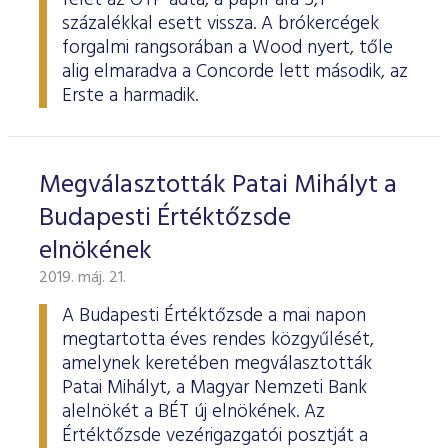
felét az OTP adta, a papír ára 5,1
százalékkal esett vissza. A brókercégek
forgalmi rangsorában a Wood nyert, tőle
alig elmaradva a Concorde lett második, az
Erste a harmadik.
Megválasztották Patai Mihályt a
Budapesti Értéktőzsde
elnökének
2019. máj. 21.
A Budapesti Értéktőzsde a mai napon
megtartotta éves rendes közgyűlését,
amelynek keretében megválasztották
Patai Mihályt, a Magyar Nemzeti Bank
alelnökét a BÉT új elnökének. Az
Értéktőzsde vezérigazgatói posztját a