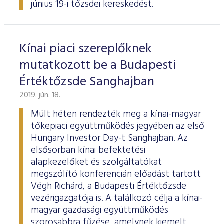
június 19-i tőzsdei kereskedést.
Kínai piaci szereplőknek
mutatkozott be a Budapesti
Értéktőzsde Sanghajban
2019. jún. 18.
Múlt héten rendezték meg a kínai-magyar
tőkepiaci együttműködés jegyében az első
Hungary Investor Day-t Sanghajban. Az
elsősorban kínai befektetési
alapkezelőket és szolgáltatókat
megszólító konferencián előadást tartott
Végh Richárd, a Budapesti Értéktőzsde
vezérigazgatója is. A találkozó célja a kínai-
magyar gazdasági együttműködés
szorosabbra fűzése, amelynek kiemelt