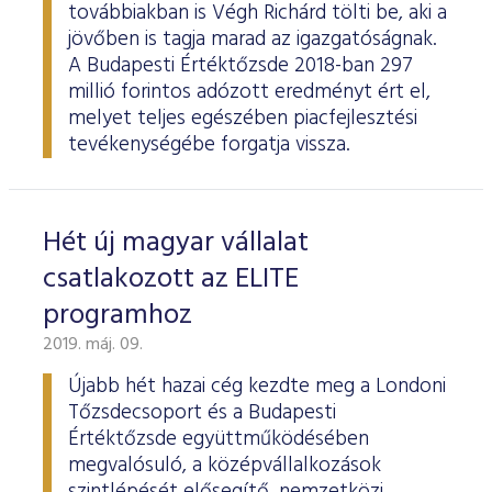
továbbiakban is Végh Richárd tölti be, aki a
jövőben is tagja marad az igazgatóságnak.
A Budapesti Értéktőzsde 2018-ban 297
millió forintos adózott eredményt ért el,
melyet teljes egészében piacfejlesztési
tevékenységébe forgatja vissza.
Hét új magyar vállalat
csatlakozott az ELITE
programhoz
2019. máj. 09.
Újabb hét hazai cég kezdte meg a Londoni
Tőzsdecsoport és a Budapesti
Értéktőzsde együttműködésében
megvalósuló, a középvállalkozások