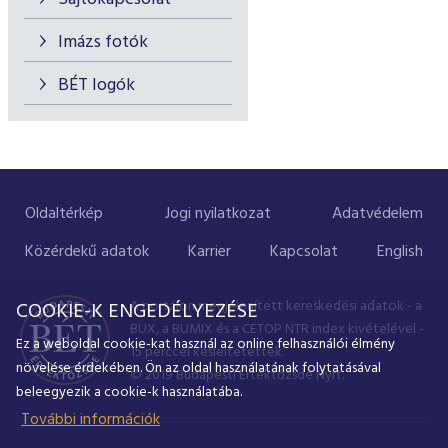
Imázs fotók
BÉT logók
Oldaltérkép
Jogi nyilatkozat
Adatvédelem
Közérdekű adatok
Karrier
Kapcsolat
English
A portálon megjelenített kereskedési adatok - a
COOKIE-K ENGEDÉLYEZÉSE
BUX, a BUMIX és a CETOP NTR index kivételével -
Ez a weboldal cookie-kat használ az online felhasználói élmény
15 perccel késleltetettek.
növelése érdekében. Ön az oldal használatának folytatásával
© 2019 Budapesti Értéktőzsde Nyrt.
beleegyezik a cookie-k használatába.
További információk