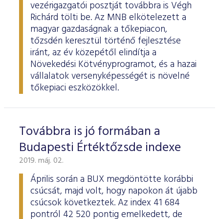
vezérigazgatói posztját továbbra is Végh
Richárd tölti be. Az MNB elkötelezett a
magyar gazdaságnak a tőkepiacon,
tőzsdén keresztül történő fejlesztése
iránt, az év közepétől elindítja a
Növekedési Kötvényprogramot, és a hazai
vállalatok versenyképességét is növelné
tőkepiaci eszközökkel.
Továbbra is jó formában a
Budapesti Értéktőzsde indexe
2019. máj. 02.
Április során a BUX megdöntötte korábbi
csúcsát, majd volt, hogy napokon át újabb
csúcsok következtek. Az index 41 684
pontról 42 520 pontig emelkedett, de