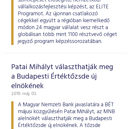
szintlépését elősegítő, nemzetközi
vállalkozásfejlesztési képzést, az ELITE
Programot. Az újonnan csatlakozó
cégekkel együtt a régióban kiemelkedő
módon 24 magyar vállalat vesz részt a
globálisan több mint 1100 résztvevő céget
jegyző program képzéssorozatában.
Patai Mihályt választhatják meg
a Budapesti Értéktőzsde új
elnökének
2019. máj. 03.
A Magyar Nemzeti Bank javaslatára a BÉT
májusi közgyűlésén Patai Mihályt, az MNB
alelnökét választhatják meg a Budapesti
Értéktőzsde új elnökének. A tőzsde