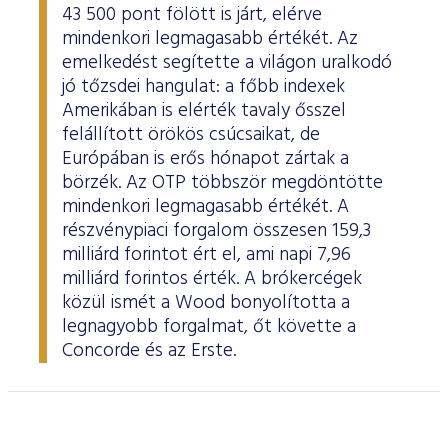
43 500 pont fölött is járt, elérve
mindenkori legmagasabb értékét. Az
emelkedést segítette a világon uralkodó
jó tőzsdei hangulat: a főbb indexek
Amerikában is elérték tavaly ősszel
felállított örökös csúcsaikat, de
Európában is erős hónapot zártak a
börzék. Az OTP többször megdöntötte
mindenkori legmagasabb értékét. A
részvénypiaci forgalom összesen 159,3
milliárd forintot ért el, ami napi 7,96
milliárd forintos érték. A brókercégek
közül ismét a Wood bonyolította a
legnagyobb forgalmat, őt követte a
Concorde és az Erste.