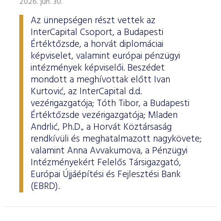
2026. jún. 30.
Az ünnepségen részt vettek az
InterCapital Csoport, a Budapesti
Értéktőzsde, a horvát diplomáciai
képviselet, valamint európai pénzügyi
intézmények képviselői. Beszédet
mondott a meghívottak előtt Ivan
Kurtović, az InterCapital d.d.
vezérigazgatója; Tóth Tibor, a Budapesti
Értéktőzsde vezérigazgatója; Mladen
Andrlić, Ph.D., a Horvát Köztársaság
rendkívüli és meghatalmazott nagykövete;
valamint Anna Avvakumova, a Pénzügyi
Intézményekért Felelős Társigazgató,
Európai Újjáépítési és Fejlesztési Bank
(EBRD).