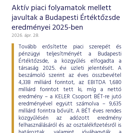
Aktív piaci folyamatok mellett
javultak a Budapesti Értéktőzsde
eredményei 2025-ben
2026. ápr. 28.
Tovább erősítette piaci szerepét és
pénzügyi teljesítményét a Budapesti
Értéktőzsde, a közgyűlés elfogadta a
társaság 2025. évi üzleti jelentését. A
beszámoló szerint az éves összbevétel
4,338 milliárd forintot, az EBITDA 1,680
milliárd forintot tett ki, míg a nettó
eredmény – a KELER Csoport BÉT-re jutó
eredményével együtt számolva – 9,635
milliárd forintra bővült. A BÉT éves rendes
közgyűlésén az adózott eredmény
felhasználásáról és az osztalékfizetésről is
határoztak, valamint jóváhagyták a