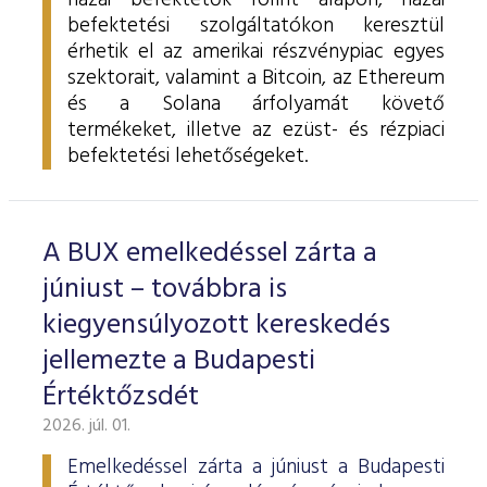
hazai befektetők forint alapon, hazai
befektetési szolgáltatókon keresztül
érhetik el az amerikai részvénypiac egyes
szektorait, valamint a Bitcoin, az Ethereum
és a Solana árfolyamát követő
termékeket, illetve az ezüst- és rézpiaci
befektetési lehetőségeket.
A BUX emelkedéssel zárta a
júniust – továbbra is
kiegyensúlyozott kereskedés
jellemezte a Budapesti
Értéktőzsdét
2026. júl. 01.
Emelkedéssel zárta a júniust a Budapesti