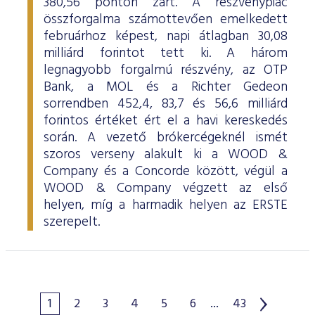
380,56 ponton zárt. A részvénypiac
összforgalma számottevően emelkedett
februárhoz képest, napi átlagban 30,08
milliárd forintot tett ki. A három
legnagyobb forgalmú részvény, az OTP
Bank, a MOL és a Richter Gedeon
sorrendben 452,4, 83,7 és 56,6 milliárd
forintos értéket ért el a havi kereskedés
során. A vezető brókercégeknél ismét
szoros verseny alakult ki a WOOD &
Company és a Concorde között, végül a
WOOD & Company végzett az első
helyen, míg a harmadik helyen az ERSTE
szerepelt.
1
2
3
4
5
6
...
43