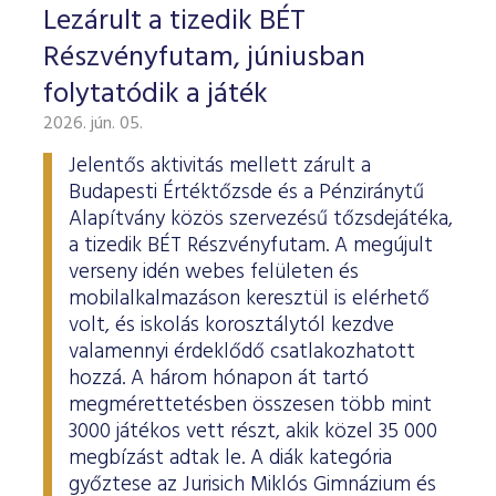
Lezárult a tizedik BÉT
Részvényfutam, júniusban
folytatódik a játék
2026. jún. 05.
Jelentős aktivitás mellett zárult a
Budapesti Értéktőzsde és a Pénziránytű
Alapítvány közös szervezésű tőzsdejátéka,
a tizedik BÉT Részvényfutam. A megújult
verseny idén webes felületen és
mobilalkalmazáson keresztül is elérhető
volt, és iskolás korosztálytól kezdve
valamennyi érdeklődő csatlakozhatott
hozzá. A három hónapon át tartó
megmérettetésben összesen több mint
3000 játékos vett részt, akik közel 35 000
megbízást adtak le. A diák kategória
győztese az Jurisich Miklós Gimnázium és