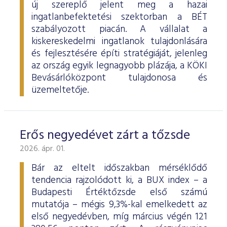
új szereplő jelent meg a hazai
ingatlanbefektetési szektorban a BÉT
szabályozott piacán. A vállalat a
kiskereskedelmi ingatlanok tulajdonlására
és fejlesztésére építi stratégiáját, jelenleg
az ország egyik legnagyobb plázája, a KÖKI
Bevásárlóközpont tulajdonosa és
üzemeltetője.
Erős negyedévet zárt a tőzsde
2026. ápr. 01.
Bár az eltelt időszakban mérséklődő
tendencia rajzolódott ki, a BUX index – a
Budapesti Értéktőzsde első számú
mutatója – mégis 9,3%-kal emelkedett az
első negyedévben, míg március végén 121