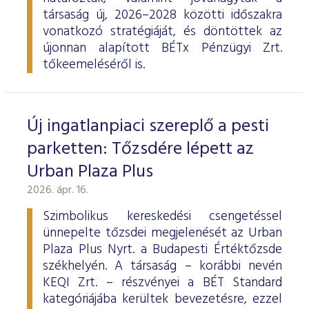
társaság új, 2026–2028 közötti időszakra
vonatkozó stratégiáját, és döntöttek az
újonnan alapított BÉTx Pénzügyi Zrt.
tőkeemeléséről is.
Új ingatlanpiaci szereplő a pesti
parketten: Tőzsdére lépett az
Urban Plaza Plus
2026. ápr. 16.
Szimbolikus kereskedési csengetéssel
ünnepelte tőzsdei megjelenését az Urban
Plaza Plus Nyrt. a Budapesti Értéktőzsde
székhelyén. A társaság – korábbi nevén
KEQI Zrt. – részvényei a BÉT Standard
kategóriájába kerültek bevezetésre, ezzel