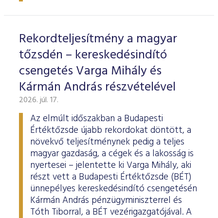
ESG Útmutató
Rekordteljesítmény a magyar
tőzsdén – kereskedésindító
csengetés Varga Mihály és
Kármán András részvételével
2026. júl. 17.
Az elmúlt időszakban a Budapesti
Értéktőzsde újabb rekordokat döntött, a
növekvő teljesítménynek pedig a teljes
magyar gazdaság, a cégek és a lakosság is
nyertesei – jelentette ki Varga Mihály, aki
részt vett a Budapesti Értéktőzsde (BÉT)
ünnepélyes kereskedésindító csengetésén
Kármán András pénzügyminiszterrel és
Tóth Tiborral, a BÉT vezérigazgatójával. A