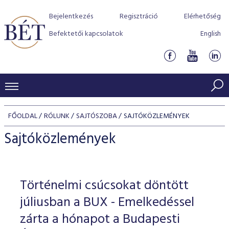
Bejelentkezés
Regisztráció
Elérhetőség
Befektetői kapcsolatok
English
KERESKEDÉSI ADATOK
FŐOLDAL
RÓLUNK
SAJTÓSZOBA
SAJTÓKÖZLEMÉNYEK
INDEXEK
BEFEKTETŐK
Sajtóközlemények
Részvényindexek
Piaci forgalom
Termékcsoportok
KIBOCSÁTÓK
Kötvényindexek
Kedvenc instrumentumok
Szabályozás
Indexek
Részvény és vállalati kötvény tőzsdei bevezetését támoga
Történelmi csúcsokat döntött
TŐZSDETAGOK
Jelzáloglevél indexek
program
Azonnali Piac
Alkalmazott díjstruktúra
BÉT szabályzatok
Részvény szekció
júliusban a BUX - Emelkedéssel
Tőzsdetagok, üzletkötők
VENDOROK
Vállalati kötvény indexek
Származékos piac
BÉT Xtend - Részvénypiac egyszerűen
Részvények
zárta a hónapot a Budapesti
Elszámolás
Befektetővédelem
Hitelpapír szekció
Útmutató a taggá váláshoz