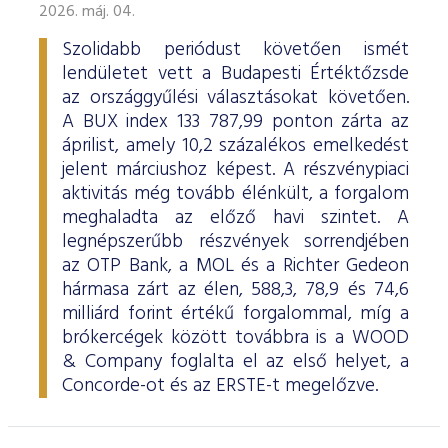
2026. máj. 04.
Szolidabb periódust követően ismét
lendületet vett a Budapesti Értéktőzsde
az országgyűlési választásokat követően.
A BUX index 133 787,99 ponton zárta az
áprilist, amely 10,2 százalékos emelkedést
jelent márciushoz képest. A részvénypiaci
aktivitás még tovább élénkült, a forgalom
meghaladta az előző havi szintet. A
legnépszerűbb részvények sorrendjében
az OTP Bank, a MOL és a Richter Gedeon
hármasa zárt az élen, 588,3, 78,9 és 74,6
milliárd forint értékű forgalommal, míg a
brókercégek között továbbra is a WOOD
& Company foglalta el az első helyet, a
Concorde-ot és az ERSTE-t megelőzve.