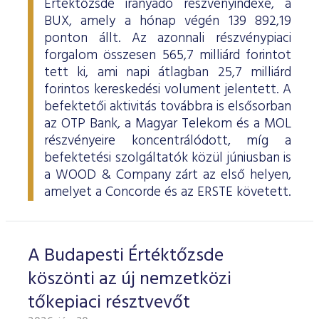
Értéktőzsde irányadó részvényindexe, a
BUX, amely a hónap végén 139 892,19
ponton állt. Az azonnali részvénypiaci
forgalom összesen 565,7 milliárd forintot
tett ki, ami napi átlagban 25,7 milliárd
forintos kereskedési volument jelentett. A
befektetői aktivitás továbbra is elsősorban
az OTP Bank, a Magyar Telekom és a MOL
részvényeire koncentrálódott, míg a
befektetési szolgáltatók közül júniusban is
a WOOD & Company zárt az első helyen,
amelyet a Concorde és az ERSTE követett.
A Budapesti Értéktőzsde
köszönti az új nemzetközi
tőkepiaci résztvevőt