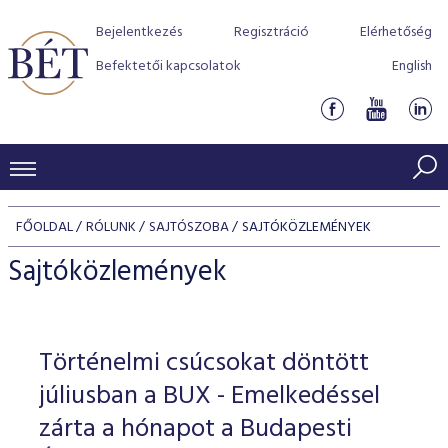
Bejelentkezés
Regisztráció
Elérhetőség
Befektetői kapcsolatok
English
KERESKEDÉSI ADATOK
FŐOLDAL
RÓLUNK
SAJTÓSZOBA
SAJTÓKÖZLEMÉNYEK
INDEXEK
BEFEKTETŐK
Sajtóközlemények
Részvényindexek
Piaci forgalom
Termékcsoportok
KIBOCSÁTÓK
Kötvényindexek
Kedvenc instrumentumok
Szabályozás
Indexek
Részvény és vállalati kötvény tőzsdei bevezetését támoga
Történelmi csúcsokat döntött
TŐZSDETAGOK
Jelzáloglevél indexek
program
Azonnali Piac
Alkalmazott díjstruktúra
BÉT szabályzatok
Részvény szekció
júliusban a BUX - Emelkedéssel
Tőzsdetagok, üzletkötők
VENDOROK
Vállalati kötvény indexek
Származékos piac
BÉT Xtend - Részvénypiac egyszerűen
Részvények
zárta a hónapot a Budapesti
Elszámolás
Befektetővédelem
Hitelpapír szekció
Útmutató a taggá váláshoz