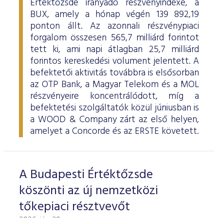
Értéktőzsde irányadó részvényindexe, a
BUX, amely a hónap végén 139 892,19
ponton állt. Az azonnali részvénypiaci
forgalom összesen 565,7 milliárd forintot
tett ki, ami napi átlagban 25,7 milliárd
forintos kereskedési volument jelentett. A
befektetői aktivitás továbbra is elsősorban
az OTP Bank, a Magyar Telekom és a MOL
részvényeire koncentrálódott, míg a
befektetési szolgáltatók közül júniusban is
a WOOD & Company zárt az első helyen,
amelyet a Concorde és az ERSTE követett.
A Budapesti Értéktőzsde
köszönti az új nemzetközi
tőkepiaci résztvevőt