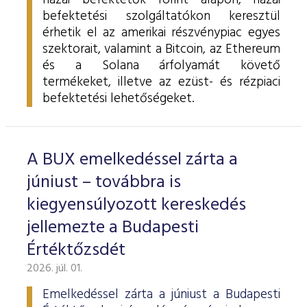
hazai befektetők forint alapon, hazai
befektetési szolgáltatókon keresztül
érhetik el az amerikai részvénypiac egyes
szektorait, valamint a Bitcoin, az Ethereum
és a Solana árfolyamát követő
termékeket, illetve az ezüst- és rézpiaci
befektetési lehetőségeket.
A BUX emelkedéssel zárta a
júniust – továbbra is
kiegyensúlyozott kereskedés
jellemezte a Budapesti
Értéktőzsdét
2026. júl. 01.
Emelkedéssel zárta a júniust a Budapesti