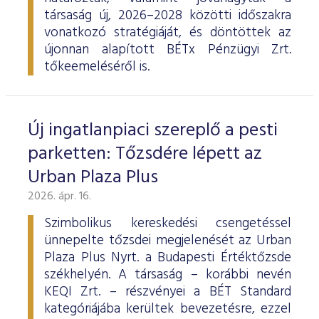
társaság új, 2026–2028 közötti időszakra
vonatkozó stratégiáját, és döntöttek az
újonnan alapított BÉTx Pénzügyi Zrt.
tőkeemeléséről is.
Új ingatlanpiaci szereplő a pesti
parketten: Tőzsdére lépett az
Urban Plaza Plus
2026. ápr. 16.
Szimbolikus kereskedési csengetéssel
ünnepelte tőzsdei megjelenését az Urban
Plaza Plus Nyrt. a Budapesti Értéktőzsde
székhelyén. A társaság – korábbi nevén
KEQI Zrt. – részvényei a BÉT Standard
kategóriájába kerültek bevezetésre, ezzel