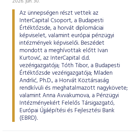
2026. jún. 30.
Az ünnepségen részt vettek az
InterCapital Csoport, a Budapesti
Értéktőzsde, a horvát diplomáciai
képviselet, valamint európai pénzügyi
intézmények képviselői. Beszédet
mondott a meghívottak előtt Ivan
Kurtović, az InterCapital d.d.
vezérigazgatója; Tóth Tibor, a Budapesti
Értéktőzsde vezérigazgatója; Mladen
Andrlić, Ph.D., a Horvát Köztársaság
rendkívüli és meghatalmazott nagykövete;
valamint Anna Avvakumova, a Pénzügyi
Intézményekért Felelős Társigazgató,
Európai Újjáépítési és Fejlesztési Bank
(EBRD).