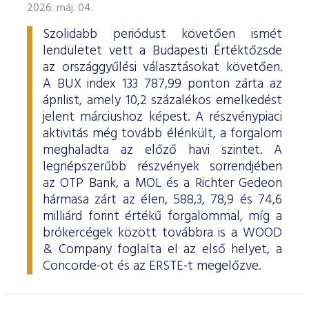
2026. máj. 04.
Szolidabb periódust követően ismét
lendületet vett a Budapesti Értéktőzsde
az országgyűlési választásokat követően.
A BUX index 133 787,99 ponton zárta az
áprilist, amely 10,2 százalékos emelkedést
jelent márciushoz képest. A részvénypiaci
aktivitás még tovább élénkült, a forgalom
meghaladta az előző havi szintet. A
legnépszerűbb részvények sorrendjében
az OTP Bank, a MOL és a Richter Gedeon
hármasa zárt az élen, 588,3, 78,9 és 74,6
milliárd forint értékű forgalommal, míg a
brókercégek között továbbra is a WOOD
& Company foglalta el az első helyet, a
Concorde-ot és az ERSTE-t megelőzve.