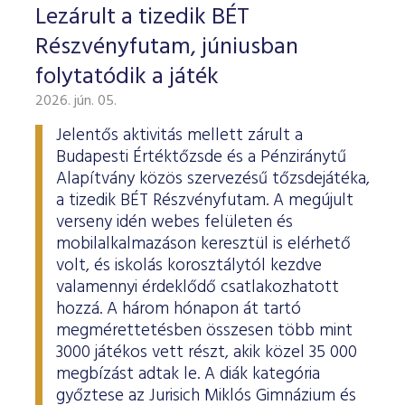
Lezárult a tizedik BÉT
Részvényfutam, júniusban
folytatódik a játék
2026. jún. 05.
Jelentős aktivitás mellett zárult a
Budapesti Értéktőzsde és a Pénziránytű
Alapítvány közös szervezésű tőzsdejátéka,
a tizedik BÉT Részvényfutam. A megújult
verseny idén webes felületen és
mobilalkalmazáson keresztül is elérhető
volt, és iskolás korosztálytól kezdve
valamennyi érdeklődő csatlakozhatott
hozzá. A három hónapon át tartó
megmérettetésben összesen több mint
3000 játékos vett részt, akik közel 35 000
megbízást adtak le. A diák kategória
győztese az Jurisich Miklós Gimnázium és