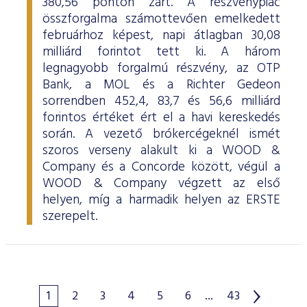
380,56 ponton zárt. A részvénypiac
összforgalma számottevően emelkedett
februárhoz képest, napi átlagban 30,08
milliárd forintot tett ki. A három
legnagyobb forgalmú részvény, az OTP
Bank, a MOL és a Richter Gedeon
sorrendben 452,4, 83,7 és 56,6 milliárd
forintos értéket ért el a havi kereskedés
során. A vezető brókercégeknél ismét
szoros verseny alakult ki a WOOD &
Company és a Concorde között, végül a
WOOD & Company végzett az első
helyen, míg a harmadik helyen az ERSTE
szerepelt.
1
2
3
4
5
6
...
43