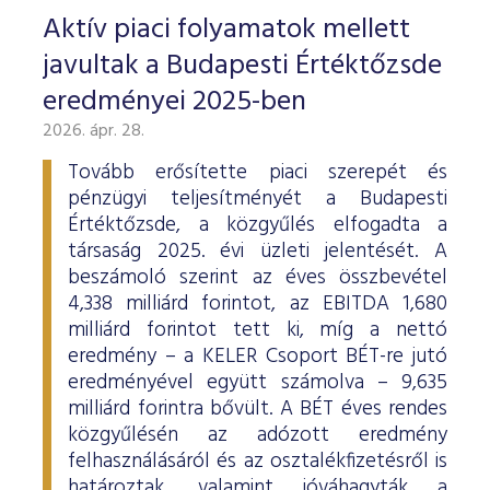
Aktív piaci folyamatok mellett
javultak a Budapesti Értéktőzsde
eredményei 2025-ben
2026. ápr. 28.
Tovább erősítette piaci szerepét és
pénzügyi teljesítményét a Budapesti
Értéktőzsde, a közgyűlés elfogadta a
társaság 2025. évi üzleti jelentését. A
beszámoló szerint az éves összbevétel
4,338 milliárd forintot, az EBITDA 1,680
milliárd forintot tett ki, míg a nettó
eredmény – a KELER Csoport BÉT-re jutó
eredményével együtt számolva – 9,635
milliárd forintra bővült. A BÉT éves rendes
közgyűlésén az adózott eredmény
felhasználásáról és az osztalékfizetésről is
határoztak, valamint jóváhagyták a