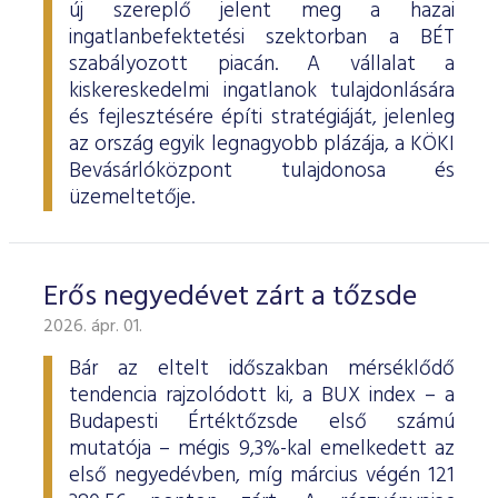
új szereplő jelent meg a hazai
ingatlanbefektetési szektorban a BÉT
szabályozott piacán. A vállalat a
kiskereskedelmi ingatlanok tulajdonlására
és fejlesztésére építi stratégiáját, jelenleg
az ország egyik legnagyobb plázája, a KÖKI
Bevásárlóközpont tulajdonosa és
üzemeltetője.
Erős negyedévet zárt a tőzsde
2026. ápr. 01.
Bár az eltelt időszakban mérséklődő
tendencia rajzolódott ki, a BUX index – a
Budapesti Értéktőzsde első számú
mutatója – mégis 9,3%-kal emelkedett az
első negyedévben, míg március végén 121