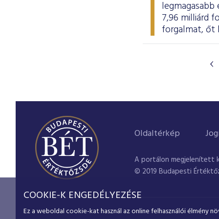
legmagasabb ér
7,96 milliárd 
forgalmat, őt 
Oldaltérkép
Jog
A portálon megjelenített 
© 2019 Budapesti Értéktő
COOKIE-K ENGEDÉLYEZÉSE
Ez a weboldal cookie-kat használ az online felhasználói élmény nö