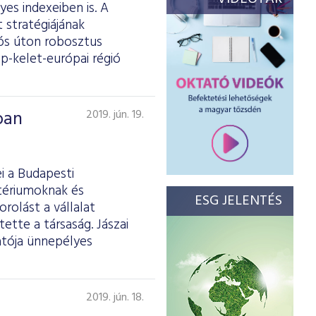
es indexeiben is. A
 stratégiájának
iós úton robosztus
p-kelet-európai régió
ban
2019. jún. 19.
i a Budapesti
itériumoknak és
ESG JELENTÉS
rolást a vállalat
tette a társaság. Jászai
atója ünnepélyes
2019. jún. 18.