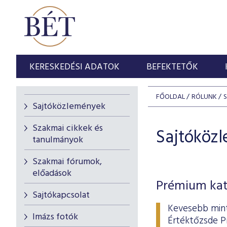
KERESKEDÉSI ADATOK
BEFEKTETŐK
FŐOLDAL
RÓLUNK
Sajtóközlemények
Szakmai cikkek és
Sajtóköz
tanulmányok
Szakmai fórumok,
előadások
Prémium kate
Sajtókapcsolat
Kevesebb mint
Imázs fotók
Értéktőzsde Pr