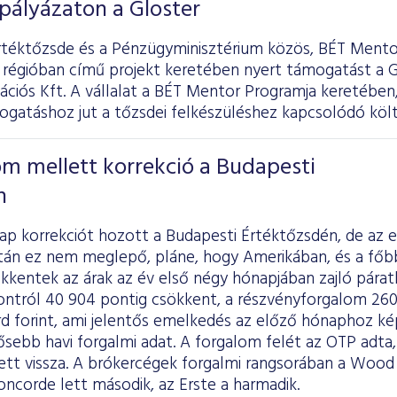
 pályázaton a Gloster
rtéktőzsde és a Pénzügyminisztérium közös, BÉT Mento
 régióban című projekt keretében nyert támogatást a G
iós Kft. A vállalat a BÉT Mentor Programja keretében, 
gatáshoz jut a tőzsdei felkészüléshez kapcsolódó költ
m mellett korrekció a Budapesti
n
p korrekciót hozott a Budapesti Értéktőzsdén, de az e
án ez nem meglepő, pláne, hogy Amerikában, és a főb
kkentek az árak az év első négy hónapjában zajló páratl
tról 40 904 pontig csökkent, a részvényforgalom 260,3 
iárd forint, ami jelentős emelkedés az előző hónaphoz ké
sebb havi forgalmi adat. A forgalom felét az OTP adta, 
ett vissza. A brókercégek forgalmi rangsorában a Wood n
ncorde lett második, az Erste a harmadik.