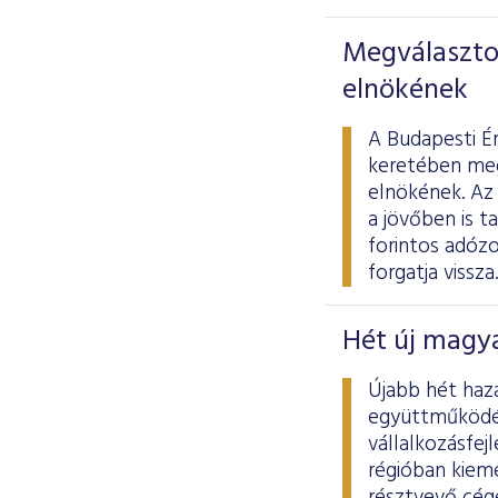
Megválasztot
elnökének
A Budapesti É
keretében meg
elnökének. Az 
a jövőben is t
forintos adóz
forgatja vissza.
Hét új magya
Újabb hét haz
együttműködés
vállalkozásfej
régióban kiem