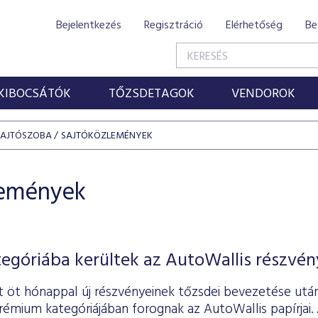
Bejelentkezés
Regisztráció
Elérhetőség
Be
KIBOCSÁTÓK
TŐZSDETAGOK
VENDOROK
SAJTÓSZOBA
SAJTÓKÖZLEMÉNYEK
lemények
góriába kerültek az AutoWallis részvén
 öt hónappal új részvényeinek tőzsdei bevezetése utá
émium kategóriájában forognak az AutoWallis papírjai. 