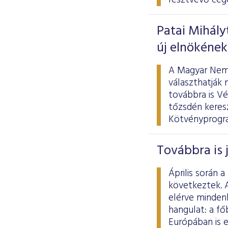
résztvevő cég
Patai Mihály
új elnökének
A Magyar Nemz
választhatják 
továbbra is V
tőzsdén keresz
Kötvényprogram
Továbbra is 
Április során
következtek. A
elérve minden
hangulat: a fő
Európában is 