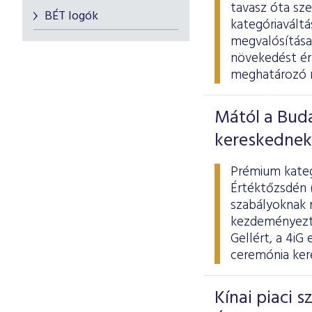
tavasz óta sz
BÉT logók
kategóriaváltá
megvalósítása,
növekedést érh
meghatározó mo
Mától a Bud
kereskednek 
Prémium kategó
Értéktőzsdén 
szabályoknak m
kezdeményezte,
Gellért, a 4iG
ceremónia kere
Kínai piaci 