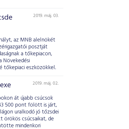
zsde
2019. máj. 03.
hályt, az MNB alelnökét
érigazgatói posztját
daságnak a tőkepiacon,
 a Növekedési
é tőkepiaci eszközökkel.
dexe
2019. máj. 02.
pokon át újabb csúcsok
 500 pont fölött is járt,
lágon uralkodó jó tőzsdei
tt örökös csúcsaikat, de
ntötte mindenkori