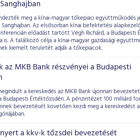
 Sanghajban
ndezték meg a kínai-magyar tőkepiaci együttműködés j
 Sanghajban. Az elsősorban kínai befektetési alapkezel
nferencián előadást tartott Végh Richárd, a Budapesti 
a is. A találkozó célja a kínai-magyar gazdasági együt
ek kiemelt területét adják a tőkepiacok.
k az MKB Bank részvényei a Budapesti
n
egindult a kereskedés az MKB Bank újonnan bevezetett
a Budapesti Értéktőzsdén. A pénzintézet 100 milliárd fo
einek bevezetését követően kezdi meg a kereskedést 
óriájában.
nyert a kkv-k tőzsdei bevezetését