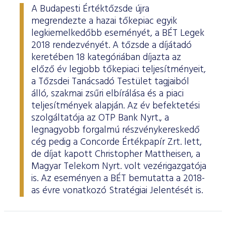
A Budapesti Értéktőzsde újra
megrendezte a hazai tőkepiac egyik
legkiemelkedőbb eseményét, a BÉT Legek
2018 rendezvényét. A tőzsde a díjátadó
keretében 18 kategóriában díjazta az
előző év legjobb tőkepiaci teljesítményeit,
a Tőzsdei Tanácsadó Testület tagjaiból
álló, szakmai zsűri elbírálása és a piaci
teljesítmények alapján. Az év befektetési
szolgáltatója az OTP Bank Nyrt., a
legnagyobb forgalmú részvénykereskedő
cég pedig a Concorde Értékpapír Zrt. lett,
de díjat kapott Christopher Mattheisen, a
Magyar Telekom Nyrt. volt vezérigazgatója
is. Az eseményen a BÉT bemutatta a 2018-
as évre vonatkozó Stratégiai Jelentését is.