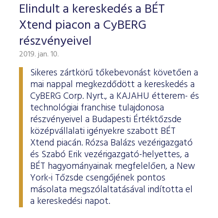
Elindult a kereskedés a BÉT
Xtend piacon a CyBERG
részvényeivel
2019. jan. 10.
Sikeres zártkörű tőkebevonást követően a
mai nappal megkezdődött a kereskedés a
CyBERG Corp. Nyrt., a KAJAHU étterem- és
technológiai franchise tulajdonosa
részvényeivel a Budapesti Értéktőzsde
középvállalati igényekre szabott BÉT
Xtend piacán. Rózsa Balázs vezérigazgató
és Szabó Erik vezérigazgató-helyettes, a
BÉT hagyományainak megfelelően, a New
York-i Tőzsde csengőjének pontos
másolata megszólaltatásával indította el
a kereskedési napot.