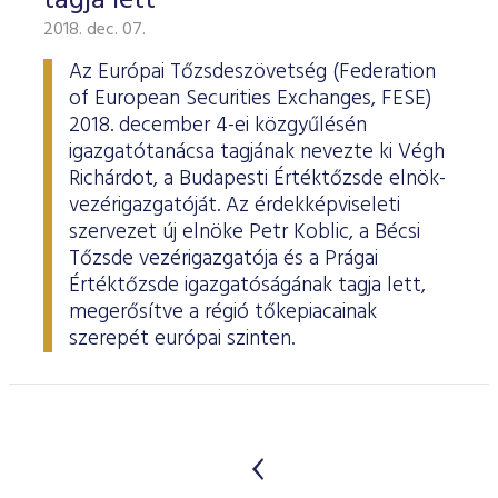
tagja lett
2018. dec. 07.
Az Európai Tőzsdeszövetség (Federation
of European Securities Exchanges, FESE)
2018. december 4-ei közgyűlésén
igazgatótanácsa tagjának nevezte ki Végh
Richárdot, a Budapesti Értéktőzsde elnök-
vezérigazgatóját. Az érdekképviseleti
szervezet új elnöke Petr Koblic, a Bécsi
Tőzsde vezérigazgatója és a Prágai
Értéktőzsde igazgatóságának tagja lett,
megerősítve a régió tőkepiacainak
szerepét európai szinten.