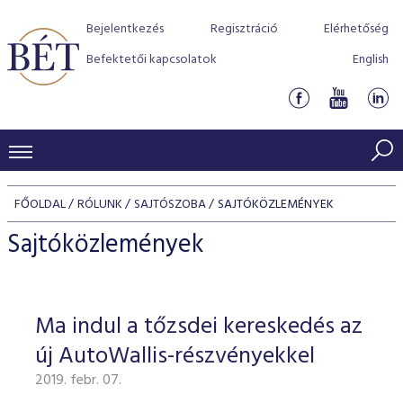
Bejelentkezés
Regisztráció
Elérhetőség
Befektetői kapcsolatok
English
KERESKEDÉSI ADATOK
FŐOLDAL
RÓLUNK
SAJTÓSZOBA
SAJTÓKÖZLEMÉNYEK
INDEXEK
BEFEKTETŐK
Sajtóközlemények
Részvényindexek
Piaci forgalom
Termékcsoportok
KIBOCSÁTÓK
Kötvényindexek
Kedvenc instrumentumok
Szabályozás
Indexek
Részvény és vállalati kötvény tőzsdei bevezetését támoga
Ma indul a tőzsdei kereskedés az
TŐZSDETAGOK
Jelzáloglevél indexek
program
Azonnali Piac
Alkalmazott díjstruktúra
BÉT szabályzatok
Részvény szekció
új AutoWallis-részvényekkel
Tőzsdetagok, üzletkötők
VENDOROK
Vállalati kötvény indexek
Származékos piac
BÉT Xtend - Részvénypiac egyszerűen
Részvények
Elszámolás
Befektetővédelem
2019. febr. 07.
Hitelpapír szekció
Útmutató a taggá váláshoz