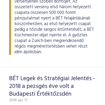
versenyének szóbeli döntőjét. Az
összetett verseny első három helyezett
csapata összesen 500 000 forint
pénzjutalmat nyert a BÉT felajánlásának
köszönhetően, az első helyezett csapat
pedig a tőzsde rangos kitűntetését, a BÉT
Kochmeister-díjat nyerte el. A győztes
csapat a Zürich-ben megrendezendő
régiós megmérettetésben vehet részt
idén áprilisban.
BÉT Legek és Stratégiai Jelentés -
2018 a pezsgés éve volt a
Budapesti Értéktőzsdén
2019. jan. 17.