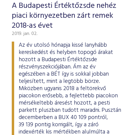
A Budapesti Értéktőzsde nehéz
piaci környezetben zárt remek
2018-as évet
2019. jan. 02.
Az év utolsó hónapja kissé lanyhább
kereskedést és helyben topogó árakat
hozott a Budapesti Értéktőzsde
részvényszekciójában. Ám az év
egészében a BÉT így is sokkal jobban
teljesített, mint a legtöbb börze.
Miközben ugyanis 2018 a feltörekvő
piacokon erősebb, a fejlettebb piacokon
mérsékeltebb áresést hozott, a pesti
parkett pluszban tudott maradni. Pusztán
decemberben a BUX 40 109 pontról,
39 139 pontig korrigált, így a záró
indexérték kis mértékben alulmúlta a