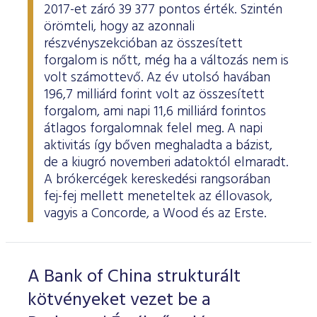
2017-et záró 39 377 pontos érték. Szintén
örömteli, hogy az azonnali
részvényszekcióban az összesített
forgalom is nőtt, még ha a változás nem is
volt számottevő. Az év utolsó havában
196,7 milliárd forint volt az összesített
forgalom, ami napi 11,6 milliárd forintos
átlagos forgalomnak felel meg. A napi
aktivitás így bőven meghaladta a bázist,
de a kiugró novemberi adatoktól elmaradt.
A brókercégek kereskedési rangsorában
fej-fej mellett meneteltek az éllovasok,
vagyis a Concorde, a Wood és az Erste.
A Bank of China strukturált
kötvényeket vezet be a