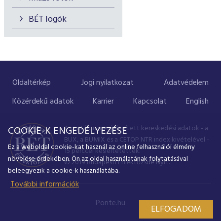
BÉT logók
Oldaltérkép
Jogi nyilatkozat
Adatvédelem
Közérdekű adatok
Karrier
Kapcsolat
English
A portálon megjelenített kereskedési adatok - a
COOKIE-K ENGEDÉLYEZÉSE
BUX, a BUMIX és a CETOP NTR index kivételével -
Ez a weboldal cookie-kat használ az online felhasználói élmény
15 perccel késleltetettek.
növelése érdekében. Ön az oldal használatának folytatásával
© 2019 Budapesti Értéktőzsde Nyrt.
beleegyezik a cookie-k használatába.
További információk
Ponte.hu
ELFOGADOM