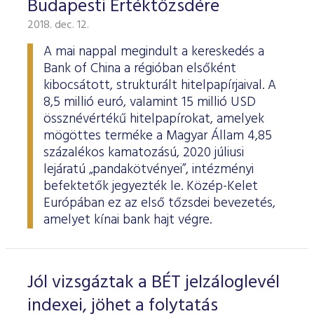
Budapesti Értéktőzsdére
2018. dec. 12.
A mai nappal megindult a kereskedés a
Bank of China a régióban elsőként
kibocsátott, strukturált hitelpapírjaival. A
8,5 millió euró, valamint 15 millió USD
össznévértékű hitelpapírokat, amelyek
mögöttes terméke a Magyar Állam 4,85
százalékos kamatozású, 2020 júliusi
lejáratú „pandakötvényei”, intézményi
befektetők jegyezték le. Közép-Kelet
Európában ez az első tőzsdei bevezetés,
amelyet kínai bank hajt végre.
Jól vizsgáztak a BÉT jelzáloglevél
indexei, jöhet a folytatás