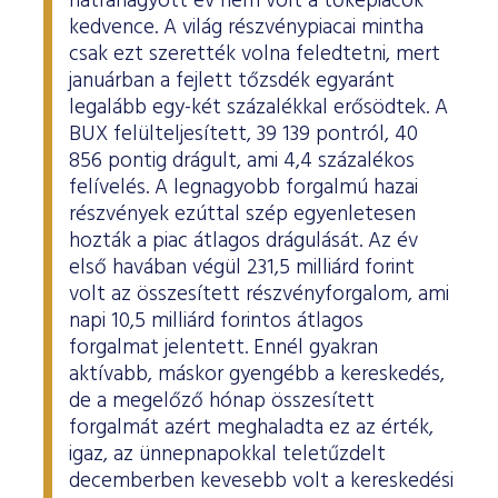
hátrahagyott év nem volt a tőkepiacok
ESG Útmutató
kedvence. A világ részvénypiacai mintha
csak ezt szerették volna feledtetni, mert
januárban a fejlett tőzsdék egyaránt
legalább egy-két százalékkal erősödtek. A
BUX felülteljesített, 39 139 pontról, 40
856 pontig drágult, ami 4,4 százalékos
felívelés. A legnagyobb forgalmú hazai
részvények ezúttal szép egyenletesen
hozták a piac átlagos drágulását. Az év
első havában végül 231,5 milliárd forint
volt az összesített részvényforgalom, ami
napi 10,5 milliárd forintos átlagos
forgalmat jelentett. Ennél gyakran
aktívabb, máskor gyengébb a kereskedés,
de a megelőző hónap összesített
forgalmát azért meghaladta ez az érték,
igaz, az ünnepnapokkal teletűzdelt
decemberben kevesebb volt a kereskedési