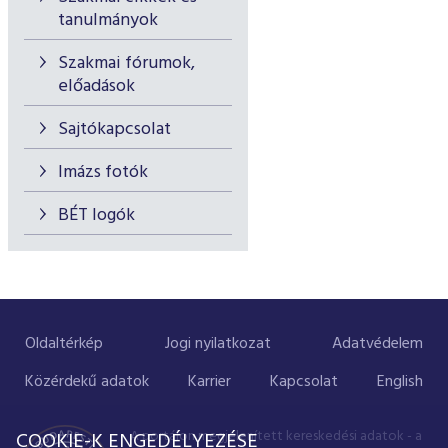
tanulmányok
Szakmai fórumok,
előadások
Sajtókapcsolat
Imázs fotók
BÉT logók
Oldaltérkép
Jogi nyilatkozat
Adatvédelem
Közérdekű adatok
Karrier
Kapcsolat
English
A portálon megjelenített kereskedési adatok - a
COOKIE-K ENGEDÉLYEZÉSE