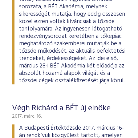
sorozata, a BÉT Akadémia, melynek
sikerességét mutatja, hogy eddig összesen
közel ezren voltak kíváncsiak a tőzsde
tanfolyamára. Az ingyenesen látogatható
rendezvénysorozat keretében a tőkepiac
meghatározó szakemberei mutatják be a
tőzsde működését, az aktuális befektetési
trendeket, érdekességeket. Az idei első,
március 28-i BÉT Akadémia két előadója az
abszolút hozamú alapok világát és a
tőzsdei cégek osztalékfizetését járja körül.
Végh Richárd a BÉT új elnöke
2017. márc. 16.
A Budapesti Értéktőzsde 2017. március 16-
án rendkívüli közgyűlést tartott, amelyen