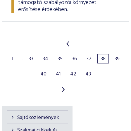
támogató szabályozói környezet
erősítése érdekében.
1
...
33
34
35
36
37
38
39
40
41
42
43
Sajtóközlemények
Szakmai cikkek és