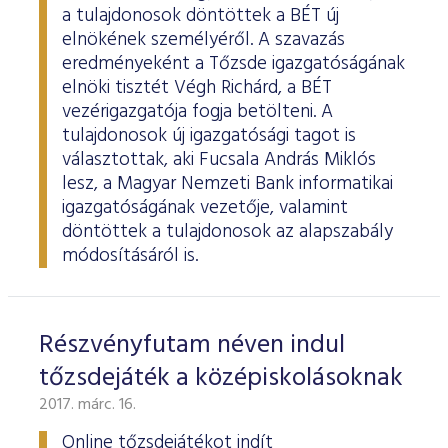
a tulajdonosok döntöttek a BÉT új
elnökének személyéről. A szavazás
eredményeként a Tőzsde igazgatóságának
elnöki tisztét Végh Richárd, a BÉT
vezérigazgatója fogja betölteni. A
tulajdonosok új igazgatósági tagot is
választottak, aki Fucsala András Miklós
lesz, a Magyar Nemzeti Bank informatikai
igazgatóságának vezetője, valamint
döntöttek a tulajdonosok az alapszabály
módosításáról is.
Részvényfutam néven indul
tőzsdejáték a középiskolásoknak
2017. márc. 16.
Online tőzsdejátékot indít