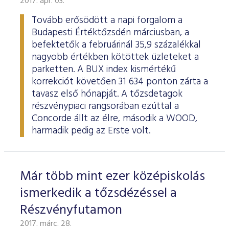
2017. ápr. 03.
ESG Útmutató
Tovább erősödött a napi forgalom a
Budapesti Értéktőzsdén márciusban, a
befektetők a februárinál 35,9 százalékkal
nagyobb értékben kötöttek üzleteket a
parketten. A BUX index kismértékű
korrekciót követően 31 634 ponton zárta a
tavasz első hónapját. A tőzsdetagok
részvénypiaci rangsorában ezúttal a
Concorde állt az élre, második a WOOD,
harmadik pedig az Erste volt.
Már több mint ezer középiskolás
ismerkedik a tőzsdézéssel a
Részvényfutamon
2017. márc. 28.