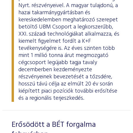
Nyrt. részvényeivel. A magyar tulajdonú, a
hazai takarmánygyártásban és
kereskedelemben meghatározó szerepet
betöltő UBM Csoport a legkorszerűbb,
XXI. századi technológiákat alkalmazza, és
kiemelt figyelmet fordít a K+F
tevékenységére is. Az éves szinten több
mint 1 millió tonna árut megmozgató
cégcsoport legújabb tagja tavaly
decemberben kezdeményezte
részvényeinek bevezetését a tőzsdére,
hosszú távú célja az elmúlt 20 év során
kiépített piaci pozíciók további erősítése
és a regionális terjeszkedés.
Erősödött a BÉT forgalma