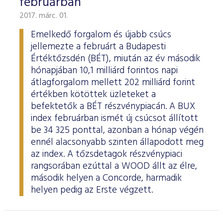
februárban
2017. márc. 01.
Emelkedő forgalom és újabb csúcs
jellemezte a februárt a Budapesti
Értéktőzsdén (BÉT), miután az év második
hónapjában 10,1 milliárd forintos napi
átlagforgalom mellett 202 milliárd forint
értékben kötöttek üzleteket a
befektetők a BÉT részvénypiacán. A BUX
index februárban ismét új csúcsot állított
be 34 325 ponttal, azonban a hónap végén
ennél alacsonyabb szinten állapodott meg
az index. A tőzsdetagok részvénypiaci
rangsorában ezúttal a WOOD állt az élre,
második helyen a Concorde, harmadik
helyen pedig az Erste végzett.