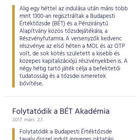
Alig egy héttel az indulása után máris több
mint 1300-an regisztráltak a Budapesti
Értéktőzsde (BÉT) és a Pénziránytű
Alapítvány közös tőzsdejátékára, a
Részvényfutamra. A versenyzők kedvenc
részvénye az első héten a MOL és az OTP
volt, de sok kötés született a kisebb és
közepes kapitalizációjú részvényekben is. A
négy hétig tartó játék célja a befektetői
tudatosság és a tőzsdei ismeretek
bővítése.
Folytatódik a BÉT Akadémia
2017. márc. 27.
Folytatódik a Budapesti Értéktőzsde
tavaly ősszel indult ingyenes oktatási