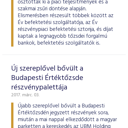
osztották ki a piaci teljesítmények és a
szakmai zsűri döntése alapján.
Elismerésben részesült többek között az
Év befektetési szolgáltatója, az Év
részvénypiaci befektetési sztorija, és díjat
kaptak a legnagyobb tőzsdei forgalmú
bankok, befektetési szolgáltatók is.
Új szereplővel bővült a
Budapesti Értéktőzsde
részvénypalettája
2017. márc. 03.
Újabb szereplővel bővült a Budapesti
Értéktőzsdén jegyzett részvények sora,
miután a mai nappal elkezdődött a magyar
parketten a kereskedés az UBM Holding