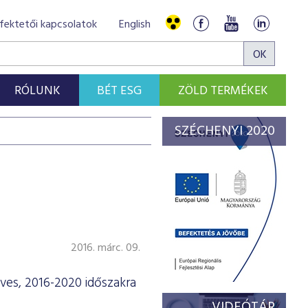
fektetői kapcsolatok
English
RÓLUNK
BÉT ESG
ZÖLD TERMÉKEK
SZÉCHENYI 2020
2016. márc. 09.
ves, 2016-2020 időszakra
VIDEÓTÁR