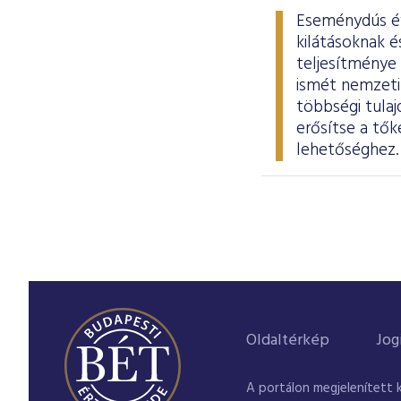
Eseménydús év 
kilátásoknak 
teljesítménye
ismét nemzeti 
többségi tula
erősítse a tők
lehetőséghez
Oldaltérkép
Jog
A portálon megjelenített 