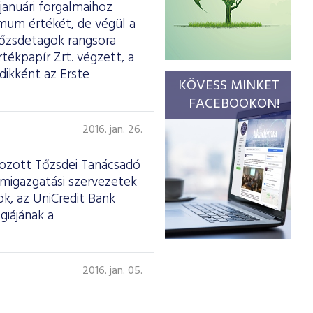
januári forgalmaihoz
imum értékét, de végül a
tőzsdetagok rangsora
tékpapír Zrt. végzett, a
dikként az Erste
KÖVESS MINKET
FACEBOOKON!
2016. jan. 26.
ehozott Tőzsdei Tanácsadó
amigazgatási szervezetek
ök, az UniCredit Bank
giájának a
2016. jan. 05.