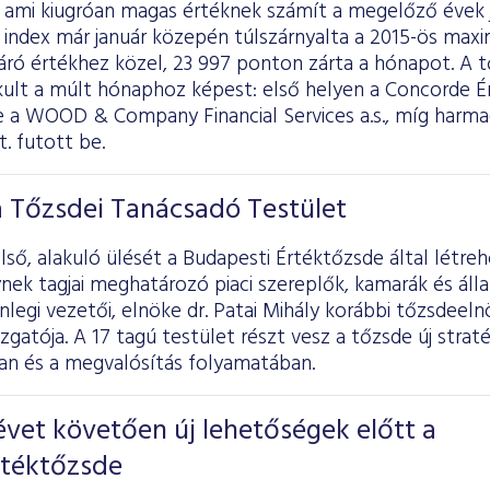
, ami kiugróan magas értéknek számít a megelőző évek 
 index már január közepén túlszárnyalta a 2015-ös max
záró értékhez közel, 23 997 ponton zárta a hónapot. A 
ult a múlt hónaphoz képest: első helyen a Concorde Ér
e a WOOD & Company Financial Services a.s., míg harma
t. futott be.
a Tőzsdei Tanácsadó Testület
ső, alakuló ülését a Budapesti Értéktőzsde által létr
nek tagjai meghatározó piaci szereplők, kamarák és áll
enlegi vezetői, elnöke dr. Patai Mihály korábbi tőzsdeeln
zgatója. A 17 tagú testület részt vesz a tőzsde új straté
n és a megvalósítás folyamatában.
vet követően új lehetőségek előtt a
rtéktőzsde