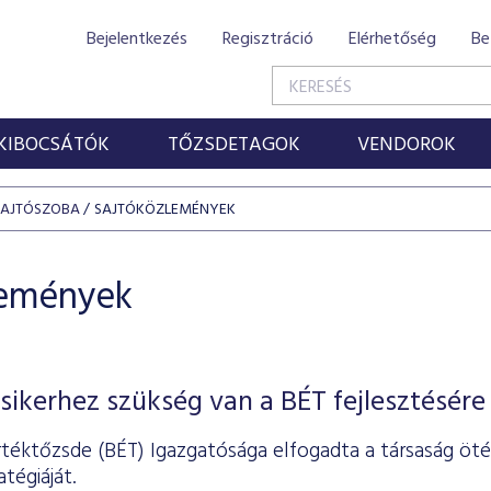
Bejelentkezés
Regisztráció
Elérhetőség
Be
KIBOCSÁTÓK
TŐZSDETAGOK
VENDOROK
SAJTÓSZOBA
SAJTÓKÖZLEMÉNYEK
lemények
sikerhez szükség van a BÉT fejlesztésére
rtéktőzsde (BÉT) Igazgatósága elfogadta a társaság öté
tégiáját.