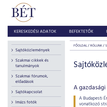
KERESKEDÉSI ADATOK
BEFEKTETŐK
FŐOLDAL
RÓLUNK
Sajtóközlemények
Szakmai cikkek és
Sajtóköz
tanulmányok
Szakmai fórumok,
előadások
A gazdasági 
Sajtókapcsolat
A Budapesti É
Imázs fotók
vonatkozó stra