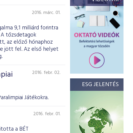
2016. márc. 01.
lma 9,1 milliárd forintra
t. A tőzsdetagok
ott, az előző hónaphoz
 jött fel. Az első helyet
.
piai
2016. febr. 02.
ESG JELENTÉS
ralimpiai Játékokra.
2016. febr. 01.
itotta a BÉT