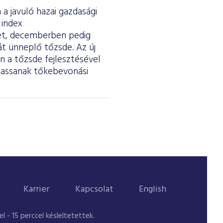
a javuló hazai gazdasági
 index
ket, decemberben pedig
át ünneplő tőzsde. Az új
 a tőzsde fejlesztésével
thassanak tőkebevonási
Karrier
Kapcsolat
English
 - 15 perccel késleltetettek.