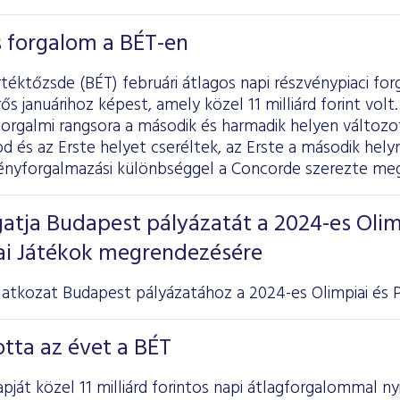
os forgalom a BÉT-en
téktőzsde (BÉT) februári átlagos napi részvénypiaci forga
ős januárihoz képest, amely közel 11 milliárd forint vol
forgalmi rangsora a második és harmadik helyen változ
 és az Erste helyet cseréltek, az Erste a második helyre
vényforgalmazási különbséggel a Concorde szerezte meg
atja Budapest pályázatát a 2024-es Olim
iai Játékok megrendezésére
atkozat Budapest pályázatához a 2024-es Olimpiai és Pa
otta az évet a BÉT
pját közel 11 milliárd forintos napi átlagforgalommal ny