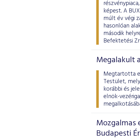
részvénypiaca
képest. A BUX
múlt év végi 
hasonlóan alak
második helyr
Befektetési Zr
Megalakult 
Megtartotta el
Testület, mely
korábbi és jel
elnök-vezériga
megalkotásába
Mozgalmas é
Budapesti É