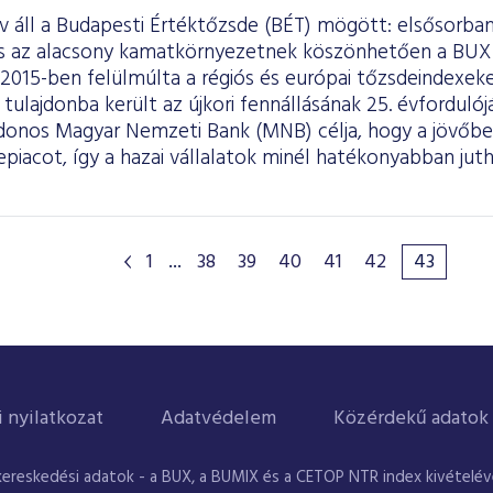
áll a Budapesti Értéktőzsde (BÉT) mögött: elsősorban 
és az alacsony kamatkörnyezetnek köszönhetően a BUX
 2015-ben felülmúlta a régiós és európai tőzsdeindexe
tulajdonba került az újkori fennállásának 25. évfordulój
jdonos Magyar Nemzeti Bank (MNB) célja, hogy a jövőben
epiacot, így a hazai vállalatok minél hatékonyabban ju
.
1
...
38
39
40
41
42
43
i nyilatkozat
Adatvédelem
Közérdekű adatok
kereskedési adatok - a BUX, a BUMIX és a CETOP NTR index kivételével