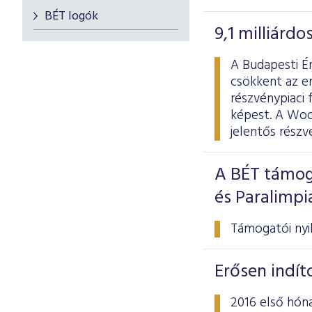
BÉT logók
9,1 milliárd
A Budapesti Ér
csökkent az er
részvénypiaci 
képest. A Wood
jelentős rész
A BÉT támog
és Paralimp
Támogatói nyil
Erősen indít
2016 első hóna