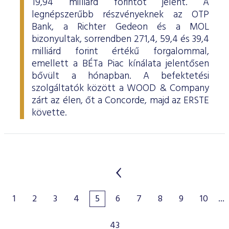
19,94 milliárd forintot jelent. A
legnépszerűbb részvényeknek az OTP
Bank, a Richter Gedeon és a MOL
bizonyultak, sorrendben 271,4, 59,4 és 39,4
milliárd forint értékű forgalommal,
emellett a BÉTa Piac kínálata jelentősen
bővült a hónapban. A befektetési
szolgáltatók között a WOOD & Company
zárt az élen, őt a Concorde, majd az ERSTE
követte.
1
2
3
4
5
6
7
8
9
10
...
43