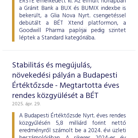
ERSTE emelkedett ki. Az elmúlt hónapban
a Gránit Bank a BUX és BUMIX indexbe is
bekerült, a Glia Nova Nyrt. csengetéssel
debütált a BÉT Xtend platformon, a
Goodwill Pharma papírjai pedig szintet
léptek a Standard kategóriába.
Stabilitás és megújulás,
növekedési pályán a Budapesti
Értéktőzsde - Megtartotta éves
rendes közgyülését a BÉT
2025. ápr. 29.
A Budapesti Értéktőzsde Nyrt. éves rendes
közgyűlésén 5,8 milliárd forint nettó
eredményről számolt be a 2024. évi üzleti