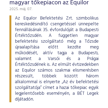
magyar tőkepiacon az Equilor
2025. máj. 07.
Az Equilor Befektetési Zrt. szimbolikus
kereskedésindító csengetéssel ünnepelte
fennállásának 35. évfordulóját a Budapesti
Értéktőzsdén. A független magyar
befektetési szolgáltató még a Tőzsde
újraalapítása előtt kezdte meg
működését, aktív tagja a Budapesti,
valamint a Varsói és a Prágai
Értéktőzsdének is. Az elmúlt évtizedekben
az Equilor számos szakmai elismerésben
részesült, többek között három
alkalommal is elnyerte „Az év befektetési
szolgáltatója” címet a hazai tőkepiac egyik
legjelentősebb eseményén, a BÉT Legek
díjátadón.