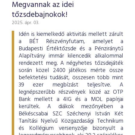
Megvannak az idei
tőzsdebajnokok!
2025. ápr. 03.
Idén is kiemelkedő aktivitás mellett zárult
a BÉT Részvényfutam, amelyet a
Budapesti Értéktőzsde és a Pénziránytű
Alapítvány immár kilencedik alkalommal
rendezett meg. A négyhetes tőzsdejáték
során közel 2400 játékos mérte össze
befektetési tudását, összesen több mint
39 ezer megbízást teljesítve. A
legnépszerűbb részvények közé az OTP
Bank mellett a 4IG és a MOL papírjai
kerültek. A diákok mezőnyében a
Békéscsabai SZC Széchenyi István Két
Tanítási Nyelvű Közgazdasági Technikum
és Kollégium versenyzője bizonyult a