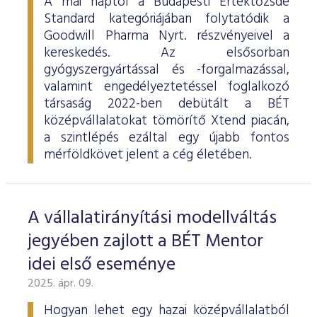
A mai naptól a Budapesti Értéktőzsde
Standard kategóriájában folytatódik a
Goodwill Pharma Nyrt. részvényeivel a
kereskedés. Az elsősorban
gyógyszergyártással és -forgalmazással,
valamint engedélyeztetéssel foglalkozó
társaság 2022-ben debütált a BÉT
középvállalatokat tömörítő Xtend piacán,
a szintlépés ezáltal egy újabb fontos
mérföldkövet jelent a cég életében.
A vállalatirányítási modellváltás
jegyében zajlott a BÉT Mentor
idei első eseménye
2025. ápr. 09.
Hogyan lehet egy hazai középvállalatból