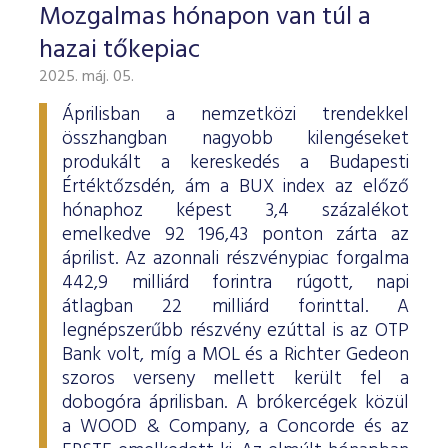
Mozgalmas hónapon van túl a
hazai tőkepiac
2025. máj. 05.
Áprilisban a nemzetközi trendekkel
összhangban nagyobb kilengéseket
produkált a kereskedés a Budapesti
Értéktőzsdén, ám a BUX index az előző
hónaphoz képest 3,4 százalékot
emelkedve 92 196,43 ponton zárta az
áprilist. Az azonnali részvénypiac forgalma
442,9 milliárd forintra rúgott, napi
átlagban 22 milliárd forinttal. A
legnépszerűbb részvény ezúttal is az OTP
Bank volt, míg a MOL és a Richter Gedeon
szoros verseny mellett került fel a
dobogóra áprilisban. A brókercégek közül
a WOOD & Company, a Concorde és az