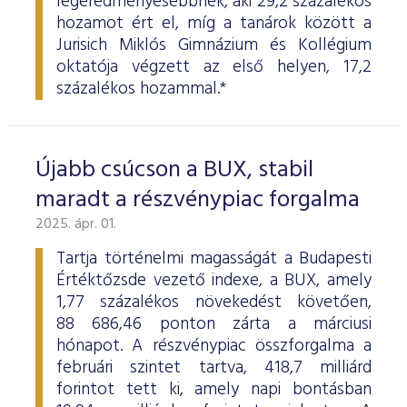
legeredményesebbnek, aki 29,2 százalékos
hozamot ért el, míg a tanárok között a
Jurisich Miklós Gimnázium és Kollégium
oktatója végzett az első helyen, 17,2
százalékos hozammal.*
Újabb csúcson a BUX, stabil
maradt a részvénypiac forgalma
2025. ápr. 01.
Tartja történelmi magasságát a Budapesti
Értéktőzsde vezető indexe, a BUX, amely
1,77 százalékos növekedést követően,
88 686,46 ponton zárta a márciusi
hónapot. A részvénypiac összforgalma a
februári szintet tartva, 418,7 milliárd
forintot tett ki, amely napi bontásban