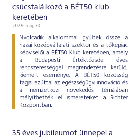
ESG Útmutató
csúcstalálkozó a BÉT50 klub
keretében
2025. máj. 30.
Nyolcadik alkalommal gyűltek össze a
hazai középvállalati szektor és a tőkepiac
képviselői a BÉT50 Klub keretében, amely
a Budapesti Értéktőzsde éves
rendszerességgel megrendezésre kerülő,
kiemelt eseménye. A BÉT50 közösség
tagjai ezúttal az egészségügyi innováció és
a nemzetközi növekedés témájában
mélyíthették el ismereteiket a Richter
Központban.
35 éves jubileumot ünnepel a