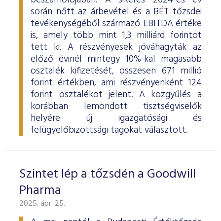
beszámolójában. A sikeres 2024-es év
során nőtt az árbevétel és a BÉT tőzsdei
tevékenységéből származó EBITDA értéke
is, amely több mint 1,3 milliárd forintot
tett ki. A részvényesek jóváhagyták az
előző évinél mintegy 10%-kal magasabb
osztalék kifizetését, összesen 671 millió
forint értékben, ami részvényenként 124
forint osztalékot jelent. A közgyűlés a
korábban lemondott tisztségviselők
helyére új igazgatósági és
felügyelőbizottsági tagokat választott.
Szintet lép a tőzsdén a Goodwill
Pharma
2025. ápr. 25.