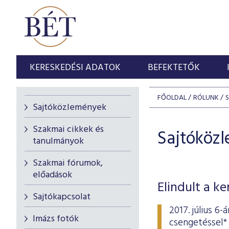
KERESKEDÉSI ADATOK
BEFEKTETŐK
FŐOLDAL
RÓLUNK
Sajtóközlemények
Szakmai cikkek és
Sajtóköz
tanulmányok
Szakmai fórumok,
előadások
Elindult a k
Sajtókapcsolat
2017. július 6
Imázs fotók
csengetéssel* 