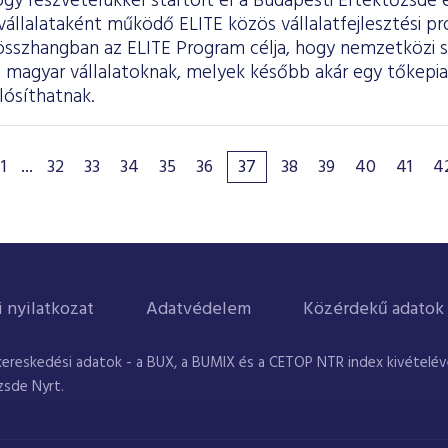
gy részvételükkel startolt el a Budapesti Értéktőzsde
állalataként működő ELITE közös vállalatfejlesztési pr
l összhangban az ELITE Program célja, hogy nemzetközi 
 magyar vállalatoknak, melyek később akár egy tőkepiac
lósíthatnak.
1
...
32
33
34
35
36
37
38
39
40
41
4
i nyilatkozat
Adatvédelem
Közérdekű adatok
kereskedési adatok - a BUX, a BUMIX és a CETOP NTR index kivételével
zsde Nyrt.