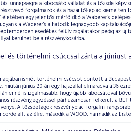
tási ünnepségre a kibocsátó vállalat és a tőzsde képvis
résztvevő forgalmazók és a hazai tőkepiac kiemelten fo
ÉT életében egy jelentős mérföldkő a Waberer’s belépé
 ugyanis a Waberer’s a hatodik legnagyobb kapitalizációj
eptemberben esedékes felülvizsgálatakor pedig az új tő
lyal kerülhet be a részvénykosárba.
l és történelmi csúccsal zárta a júniust 
ónapjában ismét történelmi csúcsot döntött a Budapest
, miután június 20-án egy hajszállal elmaradva a 36 ezr
alán ennél is izgalmasabb, hogy újabb kibocsátóval bővül
ános részvényjegyzéssel párhuzamosan felkerült a BÉT t
zvénye. A tőzsdetagok részvénypiaci forgalmi rangsorá
oncorde állt az élre, második a WOOD, harmadik az Erste 