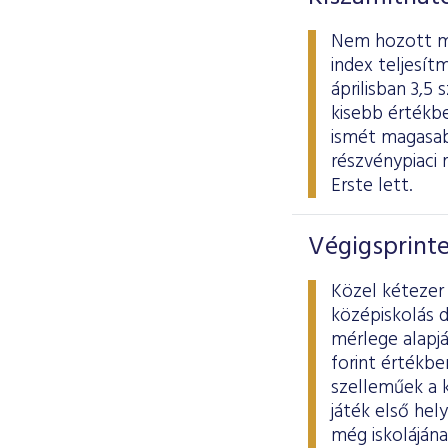
Nem hozott meg
index teljesít
áprilisban 3,5
kisebb értékb
ismét magasab
részvénypiaci 
Erste lett.
Végigsprint
Közel kétezer 
középiskolás d
mérlege alapjá
forint értékbe
szelleműek a k
játék első hel
még iskolájána