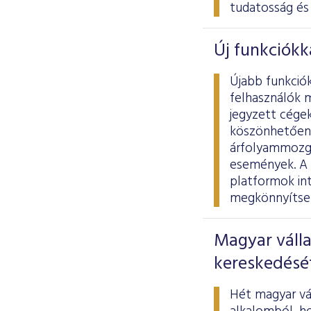
tudatosság és 
Új funkciókk
Újabb funkció
felhasználók 
jegyzett cégek
köszönhetően 
árfolyammozgá
események. A 
platformok int
megkönnyítse 
Magyar válla
kereskedésé
Hét magyar vál