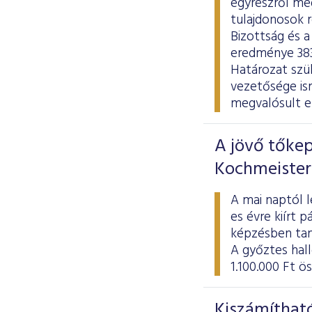
egyrészről meg
tulajdonosok r
Bizottság és a
eredménye 383 
Határozat szül
vezetősége is
megvalósult e
A jövő tőkep
Kochmeister
A mai naptól l
es évre kiírt 
képzésben tan
A győztes hal
1.100.000 Ft ö
Kiszámítható