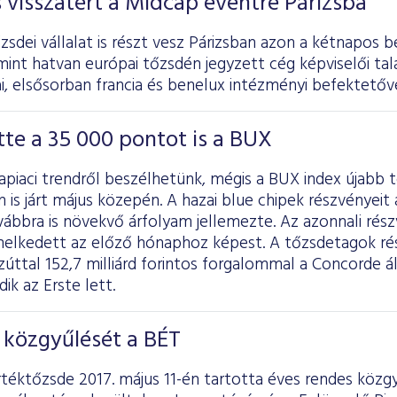
s visszatért a Midcap eventre Párizsba
sdei vállalat is részt vesz Párizsban azon a kétnapos b
int hatvan európai tőzsdén jegyzett cég képviselői tal
, elsősorban francia és benelux intézményi befektetőve
te a 35 000 pontot is a BUX
kapiaci trendről beszélhetünk, mégis a BUX index újabb 
 is járt május közepén. A hazai blue chipek részvényei
vábbra is növekvő árfolyam jellemezte. Az azonnali rés
melkedett az előző hónaphoz képest. A tőzsdetagok rés
úttal 152,7 milliárd forintos forgalommal a Concorde ál
k az Erste lett.
 közgyűlését a BÉT
rtéktőzsde 2017. május 11-én tartotta éves rendes közg