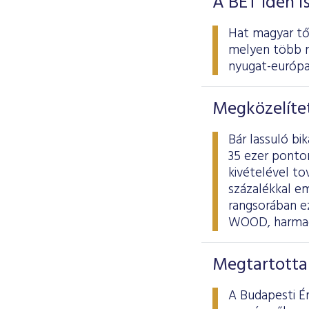
A BÉT idén i
Hat magyar tőz
melyen több m
nyugat-európai
Megközelítet
Bár lassuló bi
35 ezer ponton
kivételével to
százalékkal e
rangsorában ez
WOOD, harmadi
Megtartotta
A Budapesti É