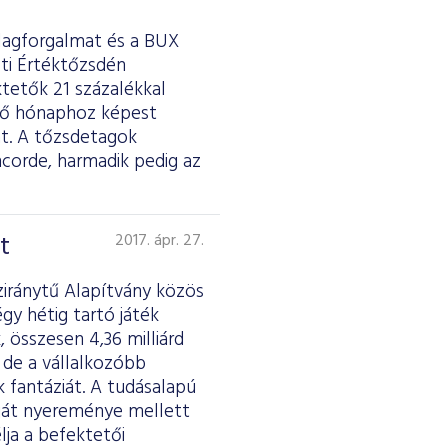
tlagforgalmat és a BUX
sti Értéktőzsdén
ktetők 21 százalékkal
őző hónaphoz képest
át. A tőzsdetagok
ncorde, harmadik pedig az
t
2017. ápr. 27.
ziránytű Alapítvány közös
gy hétig tartó játék
 összesen 4,36 milliárd
 de a vállalkozóbb
k fantáziát. A tudásalapú
saját nyereménye mellett
lja a befektetői