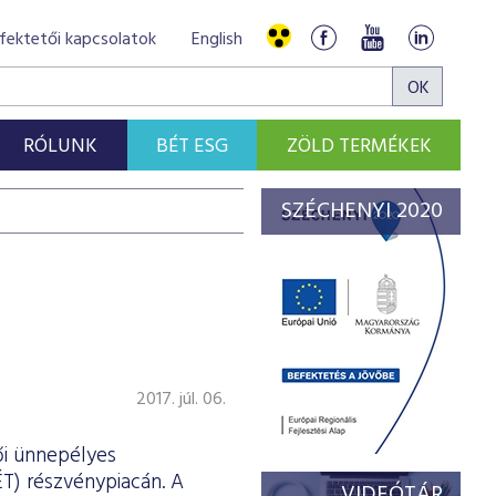
fektetői kapcsolatok
English
RÓLUNK
BÉT ESG
ZÖLD TERMÉKEK
SZÉCHENYI 2020
2017. júl. 06.
ői ünnepélyes
T) részvénypiacán. A
VIDEÓTÁR