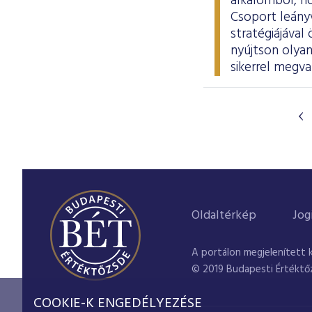
alkalomból, ho
Csoport leányv
stratégiájáva
nyújtson olyan
sikerrel megva
Oldaltérkép
Jog
A portálon megjelenített 
© 2019 Budapesti Értéktő
COOKIE-K ENGEDÉLYEZÉSE