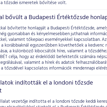
a tőzsdei ismeretek bővítése volt.
al bővült a Budapesti Értéktőzsde honla
kkal bővítette honlapját a Budapesti Értéktőzsde, amel
még gyorsabban és kényelmesebben juthatnak informác
kel, valamint tőkepiaci eseményekkel kapcsolatban. Az
a korábbiaknál egyszerűbben követhetőek a kedvenc 
sai, a különböző kibocsátók hírei, valamint a tőzsdéh
BÉT célja, hogy az érdeklődő befektetők számára néps
egrálásával, valamint a hírek és adatok felhasználóbarát
a tőzsdével kapcsolatos információk mindennapi elérés
latok indították el a londoni tőzsde
t
lalat vezetője indította el a londoni tőzsde keddi ker