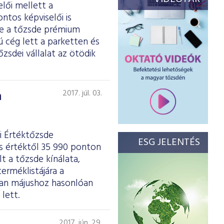
elői mellett a
ntos képviselői is
se a tőzsde prémium
ú cég lett a parketten és
zsdei vállalat az ötödik
a
2017. júl. 03.
i Értéktőzsde
ESG JELENTÉS
es értéktől 35 990 ponton
t a tőzsde kínálata,
erméklistájára a
ban májushoz hasonlóan
lett.
2017. jún. 29.