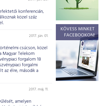
efektetői konferencián,
álkoznak közel száz
l.
KÖVESS MINKET
FACEBOOKON!
2017. jún. 01.
történelmi csúcson, közel
t a Magyar Telekom
zvénypiaci forgalom 18
zvénypiaci forgalmi
lt az élre, második a
2017. máj. 11.
yűlését, amelyen