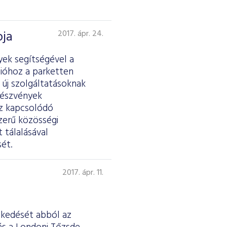
pja
2017. ápr. 24.
yek segítségével a
ióhoz a parketten
 új szolgáltatásoknak
részvények
ez kapcsolódó
zerű közösségi
 tálalásával
ét.
2017. ápr. 11.
eskedését abból az