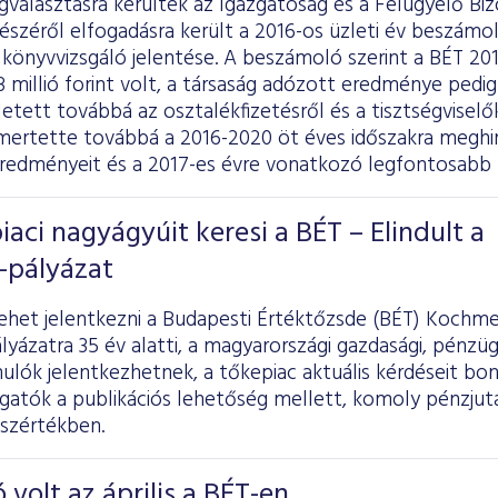
választásra kerültek az Igazgatóság és a Felügyelő Biz
észéről elfogadásra került a 2016-os üzleti év beszámol
 könyvvizsgáló jelentése. A beszámoló szerint a BÉT 20
millió forint volt, a társaság adózott eredménye pedig 73
etett továbbá az osztalékfizetésről és a tisztségviselők 
mertette továbbá a 2016-2020 öt éves időszakra meghir
redményeit és a 2017-es évre vonatkozó legfontosabb 
iaci nagyágyúit keresi a BÉT – Elindult a
-pályázat
ehet jelentkezni a Budapesti Értéktőzsde (BÉT) Kochmei
pályázatra 35 év alatti, a magyarországi gazdasági, pénzüg
ulók jelentkezhetnek, a tőkepiac aktuális kérdéseit bo
lgatók a publikációs lehetőség mellett, komoly pénzju
sszértékben.
 volt az április a BÉT-en