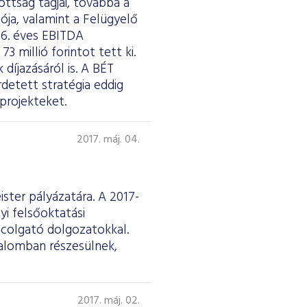
ottság tagjai, továbbá a
ója, valamint a Felügyelő
16. éves EBITDA
 millió forintot tett ki.
díjazásáról is. A BÉT
detett stratégia eddig
projekteket.
2017. máj. 04.
ster pályázatára. A 2017-
yi felsőoktatási
ncolgató dolgozatokkal.
talomban részesülnek,
2017. máj. 02.