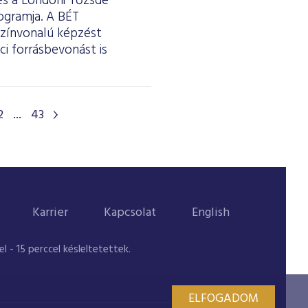
 és a Londoni Tőzsde
ogramja. A BÉT
színvonalú képzést
i forrásbevonást is
2
...
43
Karrier
Kapcsolat
English
 - 15 perccel késleltetettek.
ELFOGADOM