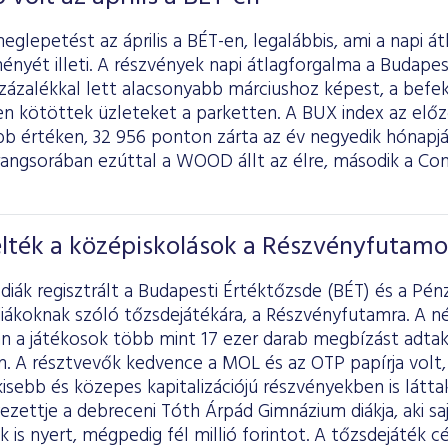
lepetést az április a BÉT-en, legalábbis, ami a napi á
ményét illeti. A részvények napi átlagforgalma a Budape
 százalékkal lett alacsonyabb márciushoz képest, a befe
en kötöttek üzleteket a parketten. A BUX index az el
b értéken, 32 956 ponton zárta az év negyedik hónapj
rangsorában ezúttal a WOOD állt az élre, második a Co
elték a középiskolások a Részvényfutamo
diák regisztrált a Budapesti Értéktőzsde (BÉT) és a Pén
iákoknak szóló tőzsdejátékára, a Részvényfutamra. A né
n a játékosok több mint 17 ezer darab megbízást adtak,
n. A résztvevők kedvence a MOL és az OTP papírja volt,
isebb és közepes kapitalizációjú részvényekben is látta
yezettje a debreceni Tóth Árpád Gimnázium diákja, aki 
k is nyert, mégpedig fél millió forintot. A tőzsdejáték cé