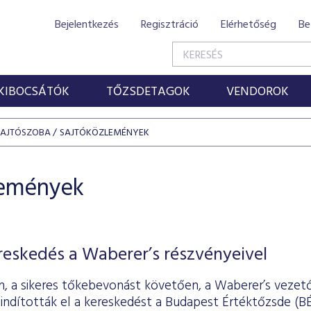
Bejelentkezés
Regisztráció
Elérhetőség
Be
KIBOCSÁTÓK
TŐZSDETAGOK
VENDOROK
SAJTÓSZOBA
SAJTÓKÖZLEMÉNYEK
lemények
ereskedés a Waberer’s részvényeivel
-án, a sikeres tőkebevonást követően, a Waberer’s vezet
indították el a kereskedést a Budapest Értéktőzsde (BÉ