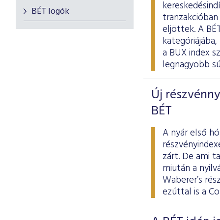
kereskedésindí
BÉT logók
tranzakcióban 
eljöttek. A B
kategóriájába,
a BUX index sz
legnagyobb súl
Új részvénnye
BÉT
A nyár első h
részvényindexe
zárt. De ami t
miután a nyilv
Waberer’s rés
ezúttal is a C