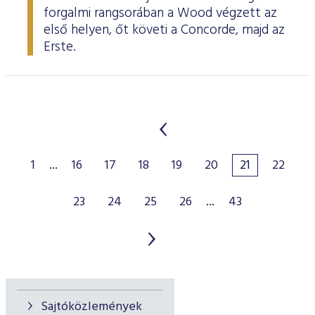
forgalmi rangsorában a Wood végzett az
első helyen, őt követi a Concorde, majd az
Erste.
1
...
16
17
18
19
20
21
22
23
24
25
26
...
43
Sajtóközlemények