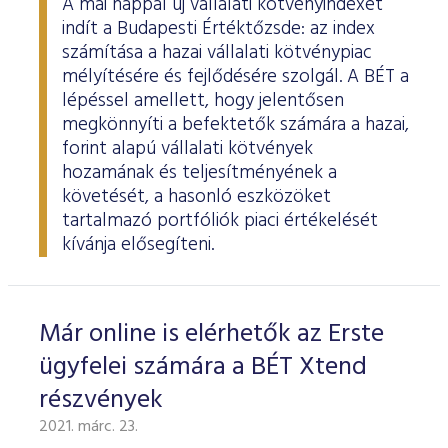
A mai nappal új vállalati kötvényindexet
indít a Budapesti Értéktőzsde: az index
számítása a hazai vállalati kötvénypiac
mélyítésére és fejlődésére szolgál. A BÉT a
lépéssel amellett, hogy jelentősen
megkönnyíti a befektetők számára a hazai,
forint alapú vállalati kötvények
hozamának és teljesítményének a
követését, a hasonló eszközöket
tartalmazó portfóliók piaci értékelését
kívánja elősegíteni.
Már online is elérhetők az Erste
ügyfelei számára a BÉT Xtend
részvények
2021. márc. 23.