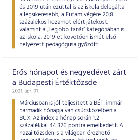
és 2019 után ezúttal is az iskola delegálta
a legsikeresebb, a Futam végére 20,8
százalékos hozamot elért játékost,
valamint a „Legjobb tanár” kategóriában is
az iskola, 2019-et követően ismét első
helyezett pedagógusa győzött.
Erős hónapot és negyedévet zárt
a Budapesti Értéktőzsde
2021. ápr. 01.
Márciusban is jól teljesített a BÉT: immár
harmadik hónapja van csúcsközelben a
BUX. Az index a hónap során 1,2
százalékkal 44 326 pontra emelkedett. A
hazai tőzsdén is a világban érezhető