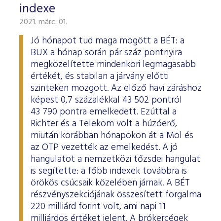
indexe
2021. márc. 01.
Jó hónapot tud maga mögött a BÉT: a
BUX a hónap során pár száz pontnyira
megközelítette mindenkori legmagasabb
értékét, és stabilan a járvány előtti
szinteken mozgott. Az előző havi záráshoz
képest 0,7 százalékkal 43 502 pontról
43 790 pontra emelkedett. Ezúttal a
Richter és a Telekom volt a húzóerő,
miután korábban hónapokon át a Mol és
az OTP vezették az emelkedést. A jó
hangulatot a nemzetközi tőzsdei hangulat
is segítette: a főbb indexek továbbra is
örökös csúcsaik közelében járnak. A BÉT
részvényszekciójának összesített forgalma
220 milliárd forint volt, ami napi 11
milliárdos értéket jelent. A brókercégek