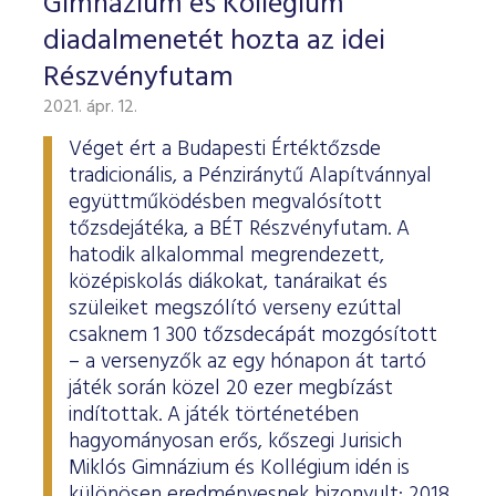
Gimnázium és Kollégium
diadalmenetét hozta az idei
Részvényfutam
2021. ápr. 12.
Véget ért a Budapesti Értéktőzsde
tradicionális, a Pénziránytű Alapítvánnyal
együttműködésben megvalósított
tőzsdejátéka, a BÉT Részvényfutam. A
hatodik alkalommal megrendezett,
középiskolás diákokat, tanáraikat és
szüleiket megszólító verseny ezúttal
csaknem 1 300 tőzsdecápát mozgósított
– a versenyzők az egy hónapon át tartó
játék során közel 20 ezer megbízást
indítottak. A játék történetében
hagyományosan erős, kőszegi Jurisich
Miklós Gimnázium és Kollégium idén is
különösen eredményesnek bizonyult: 2018