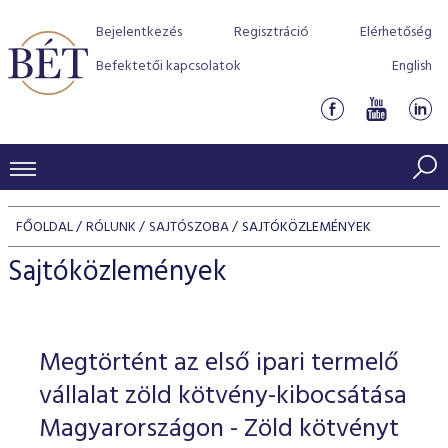
Bejelentkezés
Regisztráció
Elérhetőség
Befektetői kapcsolatok
English
KERESKEDÉSI ADATOK
FŐOLDAL
RÓLUNK
SAJTÓSZOBA
SAJTÓKÖZLEMÉNYEK
INDEXEK
BEFEKTETŐK
Sajtóközlemények
Részvényindexek
Piaci forgalom
Termékcsoportok
KIBOCSÁTÓK
Kötvényindexek
Kedvenc instrumentumok
Szabályozás
Indexek
Részvény és vállalati kötvény tőzsdei bevezetését támoga
Megtörtént az első ipari termelő
TŐZSDETAGOK
Jelzáloglevél indexek
program
Azonnali Piac
Alkalmazott díjstruktúra
BÉT szabályzatok
Részvény szekció
vállalat zöld kötvény-kibocsátása
Tőzsdetagok, üzletkötők
VENDOROK
Vállalati kötvény indexek
Származékos piac
BÉT Xtend - Részvénypiac egyszerűen
Részvények
Magyarországon - Zöld kötvényt
Elszámolás
Befektetővédelem
Hitelpapír szekció
Útmutató a taggá váláshoz