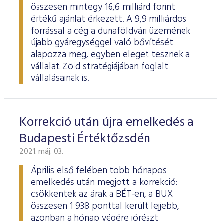
ESG Útmutató
összesen mintegy 16,6 milliárd forint
értékű ajánlat érkezett. A 9,9 milliárdos
forrással a cég a dunaföldvári üzemének
újabb gyáregységgel való bővítését
alapozza meg, egyben eleget tesznek a
vállalat Zöld stratégiájában foglalt
vállalásainak is.
Korrekció után újra emelkedés a
Budapesti Értéktőzsdén
2021. máj. 03.
Április első felében több hónapos
emelkedés után megjött a korrekció:
csökkentek az árak a BÉT-en, a BUX
összesen 1 938 ponttal került lejjebb,
azonban a hónap végére jórészt