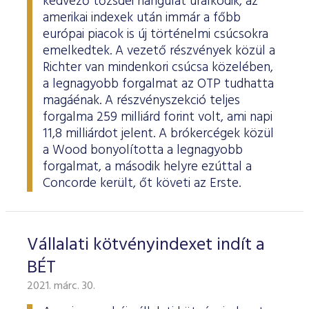
kedvező tőzsdei hangulat uralkodik, az
amerikai indexek után immár a főbb
európai piacok is új történelmi csúcsokra
emelkedtek. A vezető részvények közül a
Richter van mindenkori csúcsa közelében,
a legnagyobb forgalmat az OTP tudhatta
magáénak. A részvényszekció teljes
forgalma 259 milliárd forint volt, ami napi
11,8 milliárdot jelent. A brókercégek közül
a Wood bonyolította a legnagyobb
forgalmat, a második helyre ezúttal a
Concorde került, őt követi az Erste.
Vállalati kötvényindexet indít a
BÉT
2021. márc. 30.