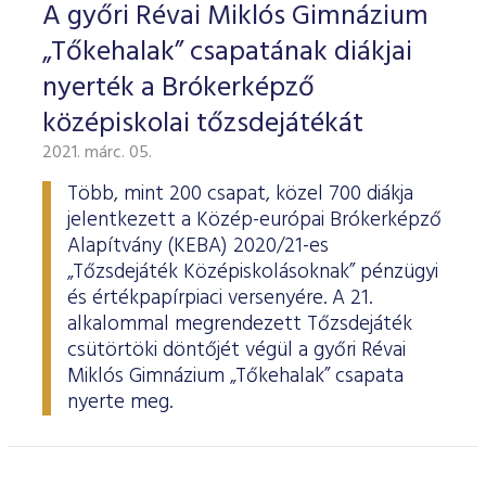
A győri Révai Miklós Gimnázium
„Tőkehalak” csapatának diákjai
nyerték a Brókerképző
középiskolai tőzsdejátékát
2021. márc. 05.
Több, mint 200 csapat, közel 700 diákja
jelentkezett a Közép-európai Brókerképző
Alapítvány (KEBA) 2020/21-es
„Tőzsdejáték Középiskolásoknak” pénzügyi
és értékpapírpiaci versenyére. A 21.
alkalommal megrendezett Tőzsdejáték
csütörtöki döntőjét végül a győri Révai
Miklós Gimnázium „Tőkehalak” csapata
nyerte meg.