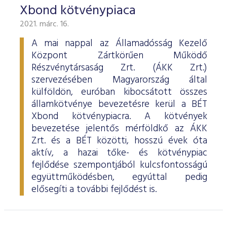
Xbond kötvénypiaca
2021. márc. 16.
A mai nappal az Államadósság Kezelő
Központ Zártkörűen Működő
Részvénytársaság Zrt. (ÁKK Zrt.)
szervezésében Magyarország által
külföldön, euróban kibocsátott összes
államkötvénye bevezetésre kerül a BÉT
Xbond kötvénypiacra. A kötvények
bevezetése jelentős mérföldkő az ÁKK
Zrt. és a BÉT közötti, hosszú évek óta
aktív, a hazai tőke- és kötvénypiac
fejlődése szempontjából kulcsfontosságú
együttműködésben, egyúttal pedig
elősegíti a további fejlődést is.