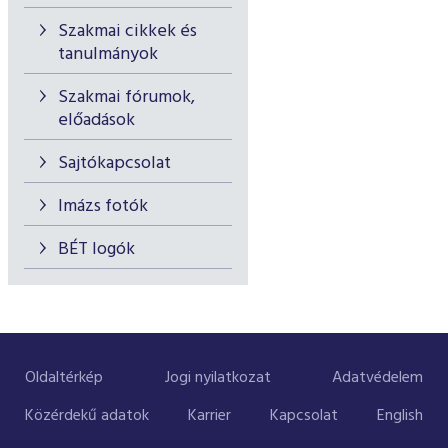
Szakmai cikkek és
tanulmányok
Szakmai fórumok,
előadások
Sajtókapcsolat
Imázs fotók
BÉT logók
Oldaltérkép
Jogi nyilatkozat
Adatvédelem
Közérdekű adatok
Karrier
Kapcsolat
English