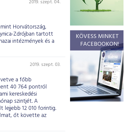
2019. szept. 04.
amint Horvátország,
ynica-Zdrójban tartott
KÖVESS MINKET
hazai intézmények és a
FACEBOOKON!
2019. szept. 03.
övetve a főbb
kent 40 764 pontról
 ami kereskedési
hónap szintjét. A
lejjebb 12 010 forintig.
mat, őt követte az