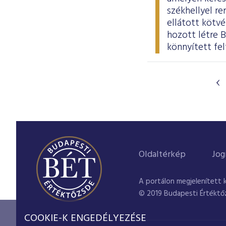
székhellyel re
ellátott kötvé
hozott létre 
könnyített fel
Oldaltérkép
Jog
A portálon megjelenített 
© 2019 Budapesti Értéktő
COOKIE-K ENGEDÉLYEZÉSE