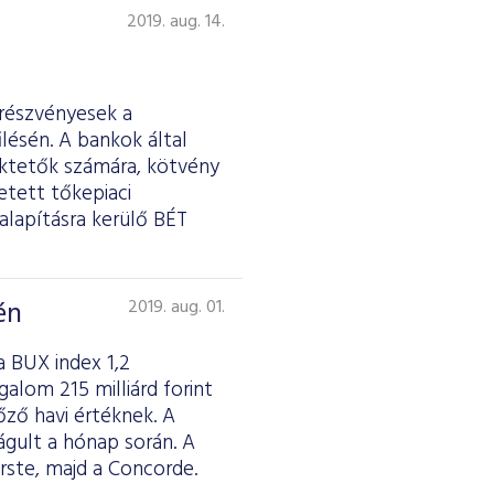
2019. aug. 14.
 részvényesek a
lésén. A bankok által
ektetők számára, kötvény
etett tőkepiaci
galapításra kerülő BÉT
én
2019. aug. 01.
 BUX index 1,2
alom 215 milliárd forint
őző havi értéknek. A
ágult a hónap során. A
rste, majd a Concorde.