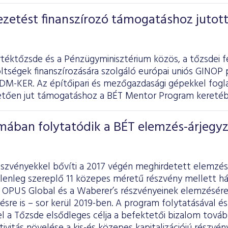
zetést finanszírozó támogatáshoz jutott
rtéktőzsde és a Pénzügyminisztérium közös, a tőzsdei f
ltségek finanszírozására szolgáló európai uniós GINOP 
DM-KER. Az építőipari és mezőgazdasági gépekkel foglal
vetően jut támogatáshoz a BÉT Mentor Program keretéb
mában folytatódik a BÉT elemzés-árjegyz
észvényekkel bővíti a 2017 végén meghirdetett elemzés
lenleg szereplő 11 közepes méretű részvény mellett há
z OPUS Global és a Waberer’s részvényeinek elemzésér
ésre is – sor kerül 2019-ben. A program folytatásával é
el a Tőzsde elsődleges célja a befektetői bizalom továb