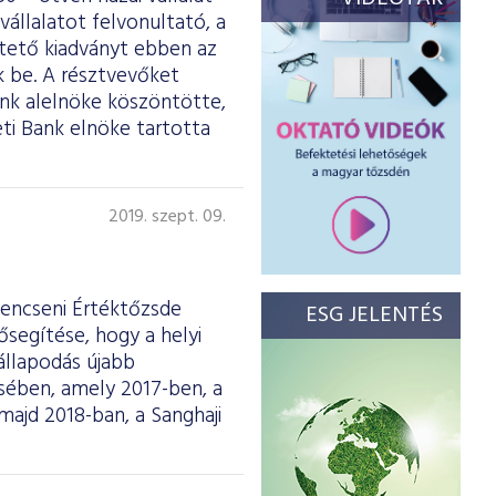
vállalatot felvonultató, a
ltető kiadványt ebben az
 be. A résztvevőket
ank alelnöke köszöntötte,
ti Bank elnöke tartotta
2019. szept. 09.
Sencseni Értéktőzsde
ESG JELENTÉS
ősegítése, hogy a helyi
állapodás újabb
ésében, amely 2017-ben, a
majd 2018-ban, a Sanghaji