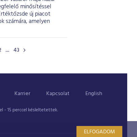
egfelelő minősítéssel
Értéktőzsde új piacot
tok számára, amelyen
2
...
43
Karrier
Kapcsolat
English
 - 15 perccel késleltetettek.
ELFOGADOM