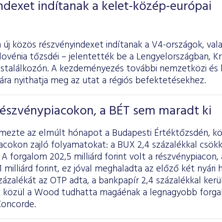
ndexet indítanak a kelet-közép-európai
 új közös részvényindexet indítanak a V4-országok, val
ovénia tőzsdéi – jelentették be a Lengyelországban, Kr
cstalálkozón. A kezdeményezés további nemzetközi és 
ra nyithatja meg az utat a régiós befektetésekhez.
részvénypiacokon, a BÉT sem maradt ki
lemezte az elmúlt hónapot a Budapesti Értéktőzsdén, k
acokon zajló folyamatokat: a BUX 2,4 százalékkal csök
 A forgalom 202,5 milliárd forint volt a részvénypiacon,
 milliárd forint, ez jóval meghaladta az előző két nyári 
ázalékát az OTP adta, a bankpapír 2,4 százalékkal került 
 közül a Wood tudhatta magáénak a legnagyobb forgal
Concorde.