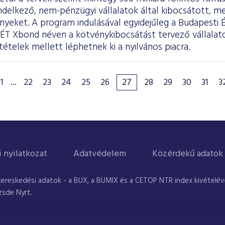
ndelkező, nem-pénzügyi vállalatok által kibocsátott, m
nyeket. A program indulásával egyidejűleg a Budapesti 
BÉT Xbond néven a kötvénykibocsátást tervező vállala
tételek mellett léphetnek ki a nyilvános piacra.
1
...
22
23
24
25
26
27
28
29
30
31
3
i nyilatkozat
Adatvédelem
Közérdekű adatok
kereskedési adatok - a BUX, a BUMIX és a CETOP NTR index kivételével
zsde Nyrt.