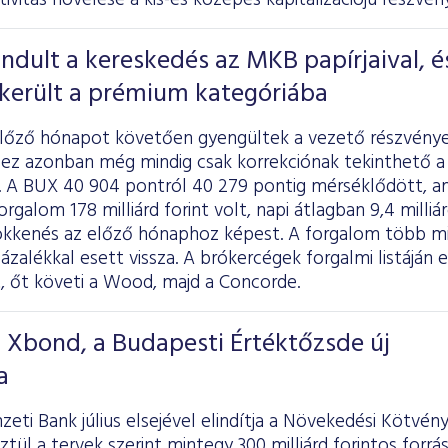
tivitás növelése a kis-és közepes kapitalizációjú részvé
indult a kereskedés az MKB papírjaival, é
ekerült a prémium kategóriába
előző hónapot követően gyengültek a vezető részvénye
 ez azonban még mindig csak korrekciónak tekinthető a
n. A BUX 40 904 pontról 40 279 pontig mérséklődött, am
orgalom 178 milliárd forint volt, napi átlagban 9,4 milliárd
ökkenés az előző hónaphoz képest. A forgalom több min
ázalékkal esett vissza. A brókercégek forgalmi listáján e
, őt követi a Wood, majd a Concorde.
T Xbond, a Budapesti Értéktőzsde új
a
ti Bank július elsejével elindítja a Növekedési Kötvé
tül a tervek szerint mintegy 300 milliárd forintos forrá