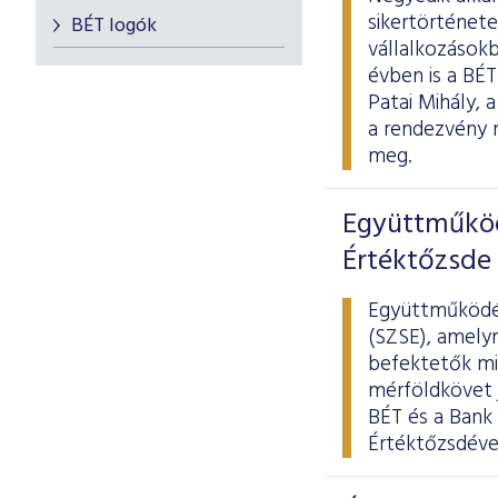
sikertörténete
BÉT logók
vállalkozások
évben is a BÉ
Patai Mihály,
a rendezvény 
meg.
Együttműköd
Értéktőzsde 
Együttműködés
(SZSE), amelyn
befektetők mi
mérföldkövet j
BÉT és a Bank 
Értéktőzsdével