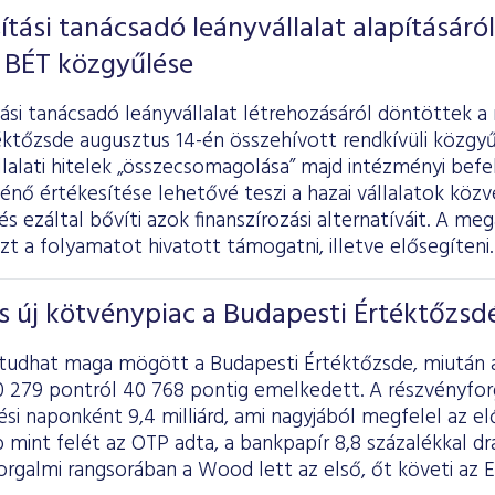
ítási tanácsadó leányvállalat alapításáról
 BÉT közgyűlése
ási tanácsadó leányvállalat létrehozásáról döntöttek a
ktőzsde augusztus 14-én összehívott rendkívüli közgyű
llalati hitelek „összecsomagolása” majd intézményi bef
nő értékesítése lehetővé teszi a hazai vállalatok közv
s ezáltal bővíti azok finanszírozási alternatíváit. A me
ezt a folyamatot hivatott támogatni, illetve elősegíteni.
s új kötvénypiac a Budapesti Értéktőzsd
tudhat maga mögött a Budapesti Értéktőzsde, miután a
0 279 pontról 40 768 pontig emelkedett. A részvényforg
ési naponként 9,4 milliárd, ami nagyjából megfelel az el
mint felét az OTP adta, a bankpapír 8,8 százalékkal dr
rgalmi rangsorában a Wood lett az első, őt követi az E