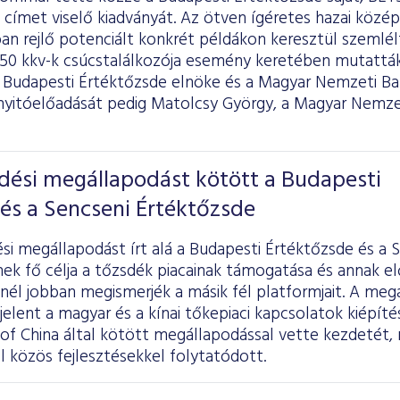
 címet viselő kiadványát. Az ötven ígéretes hazai közép
ban rejlő potenciált konkrét példákon keresztül szemlé
T50 kkv-k csúcstalálkozója esemény keretében mutatták
 a Budapesti Értéktőzsde elnöke és a Magyar Nemzeti B
nyitóelőadását pedig Matolcsy György, a Magyar Nemze
ési megállapodást kötött a Budapesti
és a Sencseni Értéktőzsde
i megállapodást írt alá a Budapesti Értéktőzsde és a 
ek fő célja a tőzsdék piacainak támogatása és annak el
nél jobban megismerjék a másik fél platformjait. A meg
elent a magyar és a kínai tőkepiaci kapcsolatok kiépít
of China által kötött megállapodással vette kezdetét, 
 közös fejlesztésekkel folytatódott.