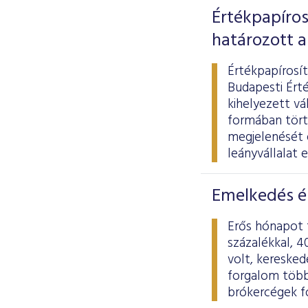
Értékpapíros
határozott a
Értékpapírosít
Budapesti Érté
kihelyezett vá
formában törté
megjelenését é
leányvállalat 
Emelkedés é
Erős hónapot 
százalékkal, 4
volt, keresked
forgalom több 
brókercégek fo