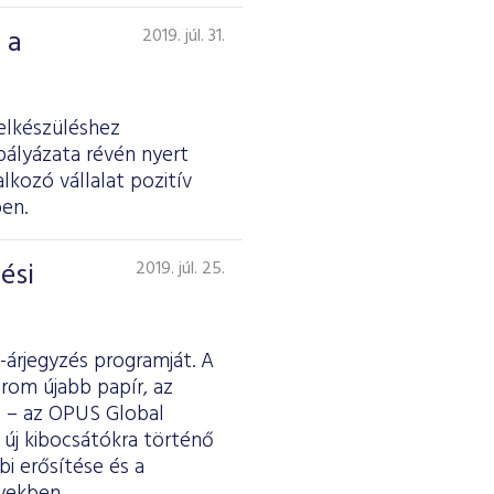
 a
2019. júl. 31.
elkészüléshez
pályázata révén nyert
kozó vállalat pozitív
en.
ési
2019. júl. 25.
-árjegyzés programját. A
rom újabb papír, az
e – az OPUS Global
s új kibocsátókra történő
bi erősítése és a