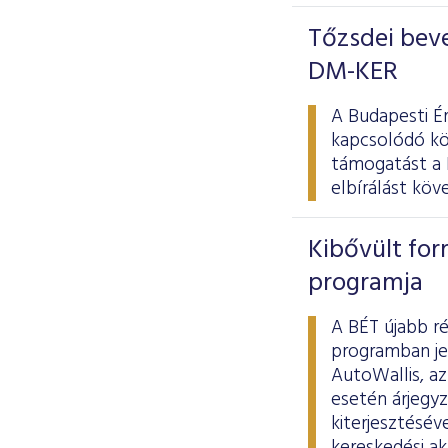
Tőzsdei beve
DM-KER
A Budapesti É
kapcsolódó kö
támogatást a 
elbírálást kö
Kibővült for
programja
A BÉT újabb r
programban je
AutoWallis, a
esetén árjegyz
kiterjesztésév