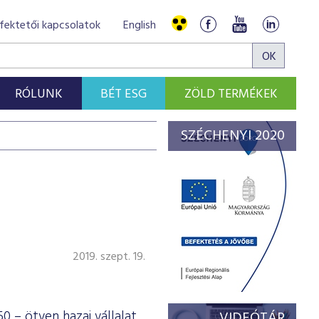
fektetői kapcsolatok
English
RÓLUNK
BÉT ESG
ZÖLD TERMÉKEK
SZÉCHENYI 2020
2019. szept. 19.
0 – ötven hazai vállalat
VIDEÓTÁR