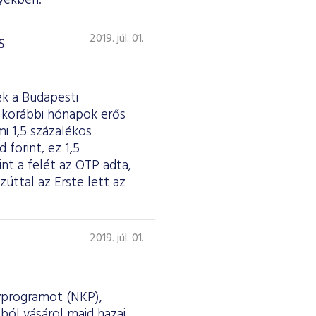
nyekben.
s
2019. júl. 01.
k a Budapesti
 korábbi hónapok erős
i 1,5 százalékos
 forint, ez 1,5
t a felét az OTP adta,
zúttal az Erste lett az
2019. júl. 01.
nyprogramot (NKP),
sból vásárol majd hazai