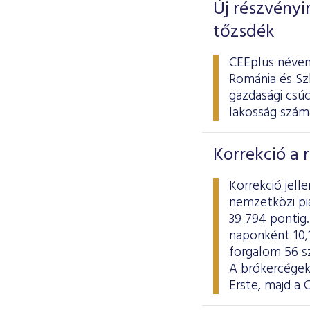
Új részvényi
tőzsdék
CEEplus néven
Románia és Szl
gazdasági csú
lakosság számá
Korrekció a 
Korrekció jel
nemzetközi pi
39 794 pontig.
naponként 10,1
forgalom 56 sz
A brókercégek
Erste, majd a 