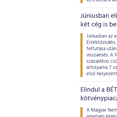
kereskedési ak
Júniusban el
két cég is b
Júniusban az 
Értéktőzsdén,
felfutása utá
visszaesés. A f
százalékos cs
árfolyama 7 sz
első helyezett
Elindul a BÉ
kötvénypiac
A Magyar Nemze
amelyen keresz