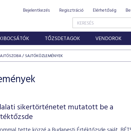
Bejelentkezés
Regisztráció
Elérhetőség
Be
KIBOCSÁTÓK
TŐZSDETAGOK
VENDOROK
SAJTÓSZOBA
SAJTÓKÖZLEMÉNYEK
lemények
lalati sikertörténetet mutatott be a
rtéktőzsde
ommal tette közzé a Budapesti Értéktőzsde saját, BÉT5