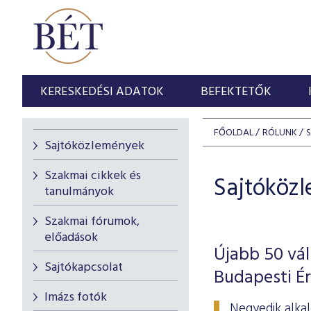
KERESKEDÉSI ADATOK
BEFEKTETŐK
FŐOLDAL
RÓLUNK
Sajtóközlemények
Szakmai cikkek és
Sajtóköz
tanulmányok
Szakmai fórumok,
előadások
Újabb 50 vál
Sajtókapcsolat
Budapesti É
Imázs fotók
Negyedik alkal