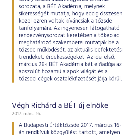
sorozata, a BÉT Akadémia, melynek
sikerességét mutatja, hogy eddig összesen
közel ezren voltak kíváncsiak a tőzsde
tanfolyamára. Az ingyenesen látogatható
rendezvénysorozat keretében a tőkepiac
meghatározó szakemberei mutatják be a
tőzsde működését, az aktuális befektetési
trendeket, érdekességeket. Az idei első,
március 28-i BÉT Akadémia két előadója az
abszolút hozamú alapok világát és a
tőzsdei cégek osztalékfizetését járja körül.
Végh Richárd a BÉT új elnöke
2017. márc. 16.
A Budapesti Értéktőzsde 2017. március 16-
án rendkívüli közgyűlést tartott, amelyen