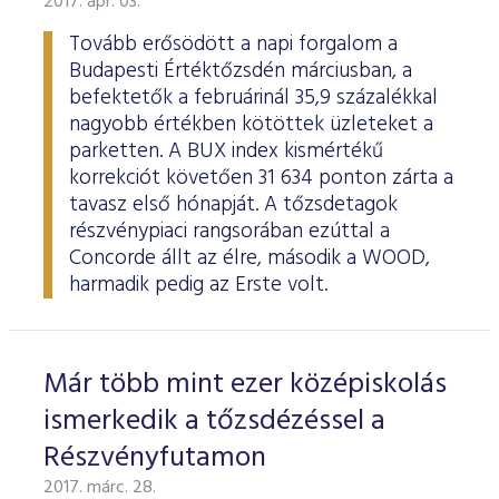
2017. ápr. 03.
ESG Útmutató
Tovább erősödött a napi forgalom a
Budapesti Értéktőzsdén márciusban, a
befektetők a februárinál 35,9 százalékkal
nagyobb értékben kötöttek üzleteket a
parketten. A BUX index kismértékű
korrekciót követően 31 634 ponton zárta a
tavasz első hónapját. A tőzsdetagok
részvénypiaci rangsorában ezúttal a
Concorde állt az élre, második a WOOD,
harmadik pedig az Erste volt.
Már több mint ezer középiskolás
ismerkedik a tőzsdézéssel a
Részvényfutamon
2017. márc. 28.