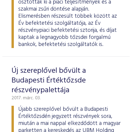
osztották ki a piaci teljesítmények és a
szakmai zsűri döntése alapján.
Elismerésben részesült többek között az
Év befektetési szolgáltatója, az Év
részvénypiaci befektetési sztorija, és díjat
kaptak a legnagyobb tőzsdei forgalmú
bankok, befektetési szolgáltatók is.
Új szereplővel bővült a
Budapesti Értéktőzsde
részvénypalettája
2017. márc. 03.
Újabb szereplővel bővült a Budapesti
Értéktőzsdén jegyzett részvények sora,
miután a mai nappal elkezdődött a magyar
parketten a kereskedés az UBM Holding