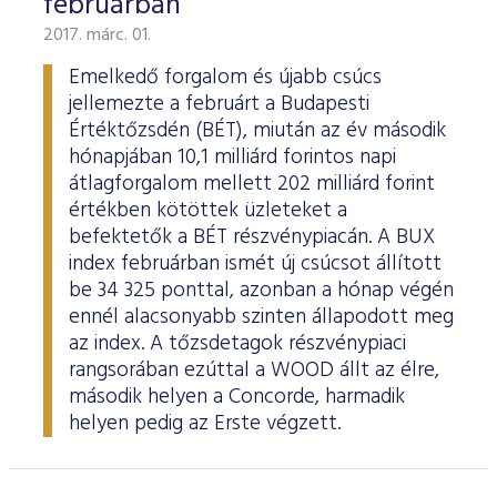
februárban
2017. márc. 01.
Emelkedő forgalom és újabb csúcs
jellemezte a februárt a Budapesti
Értéktőzsdén (BÉT), miután az év második
hónapjában 10,1 milliárd forintos napi
átlagforgalom mellett 202 milliárd forint
értékben kötöttek üzleteket a
befektetők a BÉT részvénypiacán. A BUX
index februárban ismét új csúcsot állított
be 34 325 ponttal, azonban a hónap végén
ennél alacsonyabb szinten állapodott meg
az index. A tőzsdetagok részvénypiaci
rangsorában ezúttal a WOOD állt az élre,
második helyen a Concorde, harmadik
helyen pedig az Erste végzett.