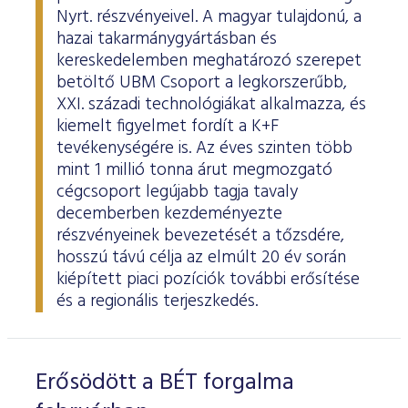
Nyrt. részvényeivel. A magyar tulajdonú, a
hazai takarmánygyártásban és
kereskedelemben meghatározó szerepet
betöltő UBM Csoport a legkorszerűbb,
XXI. századi technológiákat alkalmazza, és
kiemelt figyelmet fordít a K+F
tevékenységére is. Az éves szinten több
mint 1 millió tonna árut megmozgató
cégcsoport legújabb tagja tavaly
decemberben kezdeményezte
részvényeinek bevezetését a tőzsdére,
hosszú távú célja az elmúlt 20 év során
kiépített piaci pozíciók további erősítése
és a regionális terjeszkedés.
Erősödött a BÉT forgalma