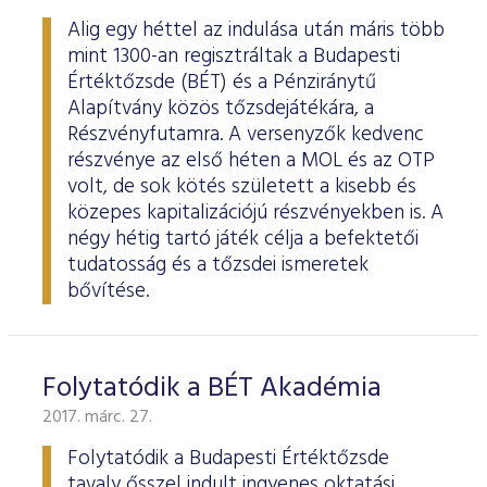
Alig egy héttel az indulása után máris több
mint 1300-an regisztráltak a Budapesti
Értéktőzsde (BÉT) és a Pénziránytű
Alapítvány közös tőzsdejátékára, a
Részvényfutamra. A versenyzők kedvenc
részvénye az első héten a MOL és az OTP
volt, de sok kötés született a kisebb és
közepes kapitalizációjú részvényekben is. A
négy hétig tartó játék célja a befektetői
tudatosság és a tőzsdei ismeretek
bővítése.
Folytatódik a BÉT Akadémia
2017. márc. 27.
Folytatódik a Budapesti Értéktőzsde
tavaly ősszel indult ingyenes oktatási