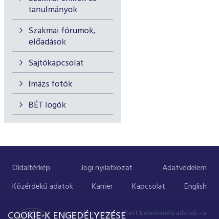
tanulmányok
Szakmai fórumok,
előadások
Sajtókapcsolat
Imázs fotók
BÉT logók
Oldaltérkép
Jogi nyilatkozat
Adatvédelem
Közérdekű adatok
Karrier
Kapcsolat
English
A portálon megjelenített kereskedési adatok - a
COOKIE-K ENGEDÉLYEZÉSE