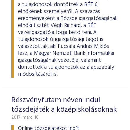
a tulajdonosok döntöttek a BÉT új
elnökének személyéről. A szavazás
eredményeként a Tőzsde igazgatóságának
elnöki tisztét Végh Richárd, a BÉT
vezérigazgatója fogja betölteni. A
tulajdonosok új igazgatósági tagot is
választottak, aki Fucsala András Miklós
lesz, a Magyar Nemzeti Bank informatikai
igazgatóságának vezetője, valamint
döntöttek a tulajdonosok az alapszabály
módosításáról is.
Részvényfutam néven indul
tőzsdejáték a középiskolásoknak
2017. márc. 16.
Online tőzsdejátékot indít