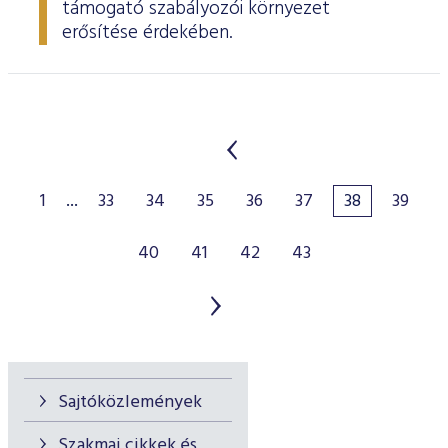
támogató szabályozói környezet
erősítése érdekében.
1
...
33
34
35
36
37
38
39
40
41
42
43
Sajtóközlemények
Szakmai cikkek és