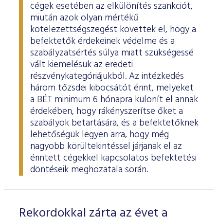
cégek esetében az elkülönítés szankciót,
miután azok olyan mértékű
kötelezettségszegést követtek el, hogy a
befektetők érdekeinek védelme és a
szabályzatsértés súlya miatt szükségessé
vált kiemelésük az eredeti
részvénykategóriájukból. Az intézkedés
három tőzsdei kibocsátót érint, melyeket
a BÉT minimum 6 hónapra különít el annak
érdekében, hogy rákényszerítse őket a
szabályok betartására, és a befektetőknek
lehetőségük legyen arra, hogy még
nagyobb körültekintéssel járjanak el az
érintett cégekkel kapcsolatos befektetési
döntéseik meghozatala során.
Rekordokkal zárta az évet a