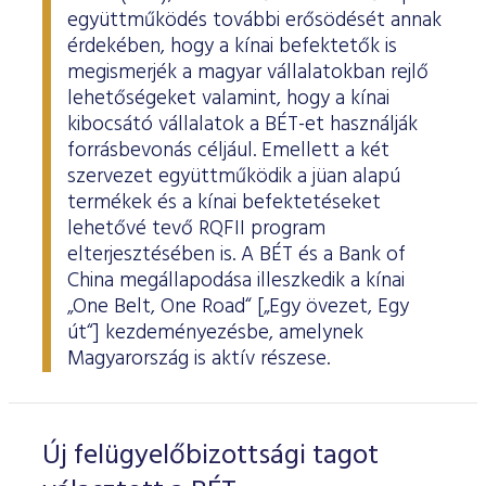
együttműködés további erősödését annak
érdekében, hogy a kínai befektetők is
megismerjék a magyar vállalatokban rejlő
lehetőségeket valamint, hogy a kínai
kibocsátó vállalatok a BÉT-et használják
forrásbevonás céljául. Emellett a két
szervezet együttműködik a jüan alapú
termékek és a kínai befektetéseket
lehetővé tevő RQFII program
elterjesztésében is. A BÉT és a Bank of
China megállapodása illeszkedik a kínai
„One Belt, One Road“ [„Egy övezet, Egy
út“] kezdeményezésbe, amelynek
Magyarország is aktív részese.
Új felügyelőbizottsági tagot