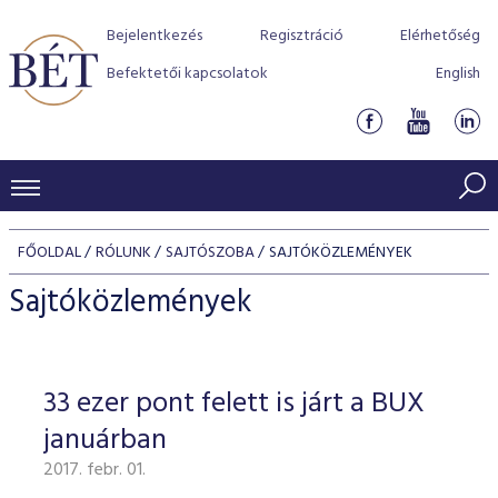
Bejelentkezés
Regisztráció
Elérhetőség
Befektetői kapcsolatok
English
KERESKEDÉSI ADATOK
FŐOLDAL
RÓLUNK
SAJTÓSZOBA
SAJTÓKÖZLEMÉNYEK
INDEXEK
BEFEKTETŐK
Sajtóközlemények
Részvényindexek
Piaci forgalom
Termékcsoportok
KIBOCSÁTÓK
Kötvényindexek
Kedvenc instrumentumok
Szabályozás
Indexek
Részvény és vállalati kötvény tőzsdei bevezetését támoga
33 ezer pont felett is járt a BUX
TŐZSDETAGOK
Jelzáloglevél indexek
program
Azonnali Piac
Alkalmazott díjstruktúra
BÉT szabályzatok
Részvény szekció
januárban
Tőzsdetagok, üzletkötők
VENDOROK
Vállalati kötvény indexek
Származékos piac
BÉT Xtend - Részvénypiac egyszerűen
Részvények
Elszámolás
Befektetővédelem
2017. febr. 01.
Hitelpapír szekció
Útmutató a taggá váláshoz