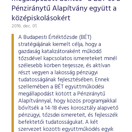
Pénziránytű Alapítvány együtt a
középiskolásokért
2016. dec. 01.
A Budapesti Értéktőzsde (BÉT)
stratégiájának kiemelt célja, hogy a
gazdaság katalizátoraként működő
tőzsdével kapcsolatos ismereteket minél
szélesebb körben terjessze, és aktívan
részt vegyen a lakosság pénzügyi
tudatosságának fejlesztésében. Ennek
szellemében a BÉT együttműködési
megállapodást kötött a Pénziránytű
Alapítvánnyal, hogy közös programjaikkal
bővítsék a 14-18 éves korosztály alapvető
pénzügyi, tőzsdei ismereteit, és fejlesszék
befektetői tudatosságukat. A két
szervezet közötti együttműködés egyik