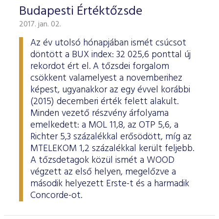
Budapesti Értéktőzsde
2017. jan. 02.
Az év utolsó hónapjában ismét csúcsot
döntött a BUX index: 32 025,6 ponttal új
rekordot ért el. A tőzsdei forgalom
csökkent valamelyest a novemberihez
képest, ugyanakkor az egy évvel korábbi
(2015) decemberi érték felett alakult.
Minden vezető részvény árfolyama
emelkedett: a MOL 11,8, az OTP 5,6, a
Richter 5,3 százalékkal erősödött, míg az
MTELEKOM 1,2 százalékkal került feljebb.
A tőzsdetagok közül ismét a WOOD
végzett az első helyen, megelőzve a
második helyezett Erste-t és a harmadik
Concorde-ot.