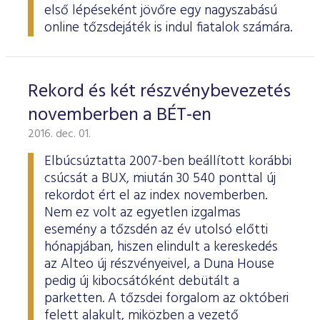
első lépéseként jövőre egy nagyszabású
online tőzsdejáték is indul fiatalok számára.
Rekord és két részvénybevezetés
novemberben a BÉT-en
2016. dec. 01.
Elbúcsúztatta 2007-ben beállított korábbi
csúcsát a BUX, miután 30 540 ponttal új
rekordot ért el az index novemberben.
Nem ez volt az egyetlen izgalmas
esemény a tőzsdén az év utolsó előtti
hónapjában, hiszen elindult a kereskedés
az Alteo új részvényeivel, a Duna House
pedig új kibocsátóként debütált a
parketten. A tőzsdei forgalom az októberi
felett alakult, miközben a vezető