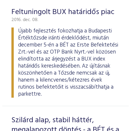
Feltuningolt BUX határidős piac
2016. dec. 08.
Újabb fejlesztés fokozhatja a Budapesti
Értéktőzsde iránti érdeklődést, miután
december 5-én a BÉT az Erste Befektetési
Zrt.-vel és az OTP Bank Nyrt.-vel közösen
elindította az árjegyzést a BUX index
határidős kereskedésében. Az újításnak
köszönhetően a Tőzsde nemcsak az új,
hanem a kilencvenes/kétezres évek
rutinos befektetőit is visszacsábíthatja a
parkettre.
Szilárd alap, stabil háttér,
megalapozott döntés - a BÉT és a