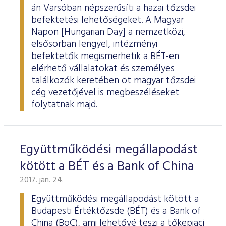
ESG Útmutató
án Varsóban népszerűsíti a hazai tőzsdei
befektetési lehetőségeket. A Magyar
Napon [Hungarian Day] a nemzetközi,
elsősorban lengyel, intézményi
befektetők megismerhetik a BÉT-en
elérhető vállalatokat és személyes
találkozók keretében öt magyar tőzsdei
cég vezetőjével is megbeszéléseket
folytatnak majd.
Együttműködési megállapodást
kötött a BÉT és a Bank of China
2017. jan. 24.
Együttműködési megállapodást kötött a
Budapesti Értéktőzsde (BÉT) és a Bank of
China (BoC), ami lehetővé teszi a tőkepiaci