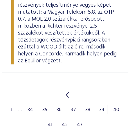
részvények teljesítménye vegyes képet
mutatott: a Magyar Telekom 5,8, az OTP
0,7, a MOL 2,0 százalékkal erősödött,
miközben a Richter részvényei 2,5
százalékot veszítettek értékükből. A
tőzsdetagok részvénypiaci rangsorában
ezúttal a WOOD állt az élre, második
helyen a Concorde, harmadik helyen pedig
az Equilor végzett.
1
...
34
35
36
37
38
39
40
41
42
43