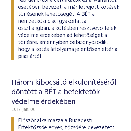
február 6-tól a certifikátok és a warrantok
esetében bevezeti a már létrejött kötések
törlésének lehetőségét. A BÉT a
nemzetközi piaci gyakorlattal
összhangban, a kötésben résztvevő felek
védelme érdekében ad lehetőséget a
törlésre, amennyiben bebizonyosodik,
hogy a kötés árfolyama jelentősen eltér a
piaci ártól.
Három kibocsátó elkülönítéséről
döntött a BÉT a befektetők
védelme érdekében
2017. jan. 06.
Először alkalmazza a Budapesti
Értéktőzsde egyes, tőzsdére bevezetett