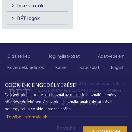
Imázs fotók
BÉT logók
Oldaltérkép
Jogi nyilatkozat
Adatvédelem
Közérdekű adatok
Karrier
Kapcsolat
English
A portálon megjelenített kereskedési adatok - a
COOKIE-K ENGEDÉLYEZÉSE
BUX, a BUMIX és a CETOP NTR index kivételével -
Ez a weboldal cookie-kat használ az online felhasználói élmény
15 perccel késleltetettek.
növelése érdekében. Ön az oldal használatának folytatásával
© 2019 Budapesti Értéktőzsde Nyrt.
beleegyezik a cookie-k használatába.
További információk
Ponte.hu