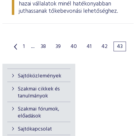
hazai vállalatok minél hatékonyabban
juthassanak tőkebevonási lehetőséghez.
1
...
38
39
40
41
42
43
Sajtóközlemények
Szakmai cikkek és
tanulmányok
Szakmai fórumok,
előadások
Sajtókapcsolat