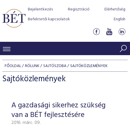
Bejelentkezés
Regisztráció
Elérhetőség
Befektetői kapcsolatok
English
KERESKEDÉSI ADATOK
FŐOLDAL
RÓLUNK
SAJTÓSZOBA
SAJTÓKÖZLEMÉNYEK
INDEXEK
BEFEKTETŐK
Sajtóközlemények
Részvényindexek
Piaci forgalom
Termékcsoportok
KIBOCSÁTÓK
Kötvényindexek
Kedvenc instrumentumok
Szabályozás
Indexek
Részvény és vállalati kötvény tőzsdei bevezetését támoga
A gazdasági sikerhez szükség
TŐZSDETAGOK
Jelzáloglevél indexek
program
Azonnali Piac
Alkalmazott díjstruktúra
BÉT szabályzatok
Részvény szekció
van a BÉT fejlesztésére
Tőzsdetagok, üzletkötők
VENDOROK
Vállalati kötvény indexek
Származékos piac
BÉT Xtend - Részvénypiac egyszerűen
Részvények
Elszámolás
Befektetővédelem
2016. márc. 09.
Hitelpapír szekció
Útmutató a taggá váláshoz