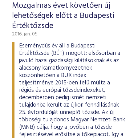
Mozgalmas évet követően új
lehetőségek előtt a Budapesti
Értéktőzsde
2016. jan. 05.
Eseménydús év áll a Budapesti
Értéktőzsde (BÉT) mögött: elsősorban a
javuló hazai gazdasági kilátásoknak és az
alacsony kamatkörnyezetnek
köszönhetően a BUX index
teljesítménye 2015-ben felülmúlta a
régiós és európai tőzsdeindexeket,
decemberben pedig ismét nemzeti
tulajdonba került az újkori fennállásának
25. évfordulóját ünneplő tőzsde. Az új
többségi tulajdonos Magyar Nemzeti Bank
(MNB) célja, hogy a jövőben a tőzsde
fejlesztésével erősítse a tőkepiacot, így a