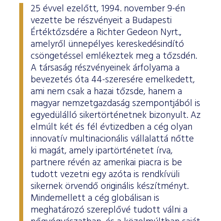
25 évvel ezelőtt, 1994. november 9-én
vezette be részvényeit a Budapesti
Értéktőzsdére a Richter Gedeon Nyrt.,
amelyről ünnepélyes kereskedésindító
csöngetéssel emlékeztek meg a tőzsdén.
A társaság részvényeinek árfolyama a
bevezetés óta 44-szeresére emelkedett,
ami nem csak a hazai tőzsde, hanem a
magyar nemzetgazdaság szempontjából is
egyedülálló sikertörténetnek bizonyult. Az
elmúlt két és fél évtizedben a cég olyan
innovatív multinacionális vállalattá nőtte
ki magát, amely ipartörténetet írva,
partnere révén az amerikai piacra is be
tudott vezetni egy azóta is rendkívüli
sikernek örvendő originális készítményt.
Mindemellett a cég globálisan is
meghatározó szereplővé tudott válni a