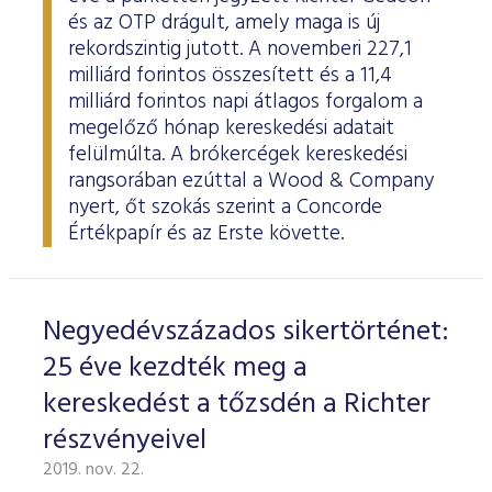
és az OTP drágult, amely maga is új
rekordszintig jutott. A novemberi 227,1
milliárd forintos összesített és a 11,4
milliárd forintos napi átlagos forgalom a
megelőző hónap kereskedési adatait
felülmúlta. A brókercégek kereskedési
rangsorában ezúttal a Wood & Company
nyert, őt szokás szerint a Concorde
Értékpapír és az Erste követte.
Negyedévszázados sikertörténet:
25 éve kezdték meg a
kereskedést a tőzsdén a Richter
részvényeivel
2019. nov. 22.