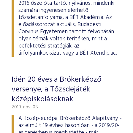
2016 ősze óta tartó, nyilvános, mindenki
számára ingyenesen elérhető
tőzsdetanfolyama, a BÉT Akadémia. Az
előadássorozat aktuális, Budapesti
Corvinus Egyetemen tartott felvonásán
olyan témák voltak terítéken, mint a
befektetési stratégiák, az
árfolyamkockázat vagy a BÉT Xtend piac.
Idén 20 éves a Brókerképző
versenye, a Tőzsdejáték
középiskolásoknak
2019. nov. 05.
A Közép-európai Brókerképző Alapítvány
-
az elmúlt 19 évhez hasonlóan
-
a 2019/20-
as tanévben is meghirdette - már