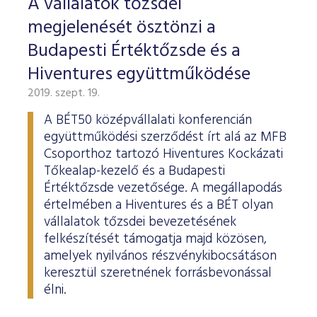
A vállalatok tőzsdei
megjelenését ösztönzi a
Budapesti Értéktőzsde és a
Hiventures együttműködése
2019. szept. 19.
A BÉT50 középvállalati konferencián
együttműködési szerződést írt alá az MFB
Csoporthoz tartozó Hiventures Kockázati
Tőkealap-kezelő és a Budapesti
Értéktőzsde vezetősége. A megállapodás
értelmében a Hiventures és a BÉT olyan
vállalatok tőzsdei bevezetésének
felkészítését támogatja majd közösen,
amelyek nyilvános részvénykibocsátáson
keresztül szeretnének forrásbevonással
élni.