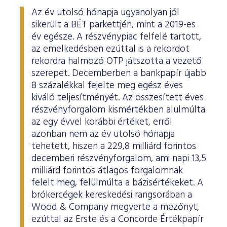
ESG Útmutató
Az év utolsó hónapja ugyanolyan jól
sikerült a BÉT parkettjén, mint a 2019-es
év egésze. A részvénypiac felfelé tartott,
az emelkedésben ezúttal is a rekordot
rekordra halmozó OTP játszotta a vezető
szerepet. Decemberben a bankpapír újabb
8 százalékkal fejelte meg egész éves
kiváló teljesítményét. Az összesített éves
részvényforgalom kismértékben alulmúlta
az egy évvel korábbi értéket, erről
azonban nem az év utolsó hónapja
tehetett, hiszen a 229,8 milliárd forintos
decemberi részvényforgalom, ami napi 13,5
milliárd forintos átlagos forgalomnak
felelt meg, felülmúlta a bázisértékeket. A
brókercégek kereskedési rangsorában a
Wood & Company megverte a mezőnyt,
ezúttal az Erste és a Concorde Értékpapír