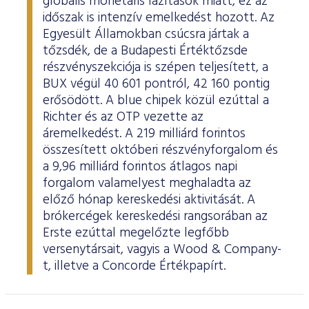
globális monetáris lazítások miatt, ez az
időszak is intenzív emelkedést hozott. Az
Egyesült Államokban csúcsra jártak a
tőzsdék, de a Budapesti Értéktőzsde
részvényszekciója is szépen teljesített, a
BUX végül 40 601 pontról, 42 160 pontig
erősödött. A blue chipek közül ezúttal a
Richter és az OTP vezette az
áremelkedést. A 219 milliárd forintos
összesített októberi részvényforgalom és
a 9,96 milliárd forintos átlagos napi
forgalom valamelyest meghaladta az
előző hónap kereskedési aktivitását. A
brókercégek kereskedési rangsorában az
Erste ezúttal megelőzte legfőbb
versenytársait, vagyis a Wood & Company-
t, illetve a Concorde Értékpapírt.