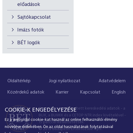
előadások
Sajtókapcsolat
Imázs fotók
BÉT logók
Oldaltérkép
Jogi nyilatkozat
Adatvédelem
Közérdekű adatok
Karrier
Kapcsolat
English
A portálon megjelenített kereskedési adatok - a
COOKIE-K ENGEDÉLYEZÉSE
BUX, a BUMIX és a CETOP NTR index kivételével -
Ez a weboldal cookie-kat használ az online felhasználói élmény
15 perccel késleltetettek.
növelése érdekében. Ön az oldal használatának folytatásával
© 2019 Budapesti Értéktőzsde Nyrt.