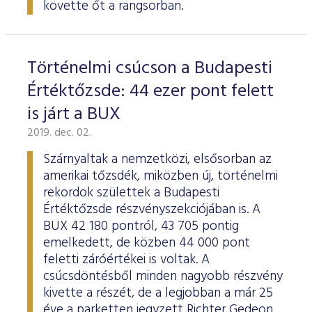
követte őt a rangsorban.
Történelmi csúcson a Budapesti
Értéktőzsde: 44 ezer pont felett
is járt a BUX
2019. dec. 02.
Szárnyaltak a nemzetközi, elsősorban az
amerikai tőzsdék, miközben új, történelmi
rekordok születtek a Budapesti
Értéktőzsde részvényszekciójában is. A
BUX 42 180 pontról, 43 705 pontig
emelkedett, de közben 44 000 pont
feletti záróértékei is voltak. A
csúcsdöntésből minden nagyobb részvény
kivette a részét, de a legjobban a már 25
éve a parketten jegyzett Richter Gedeon