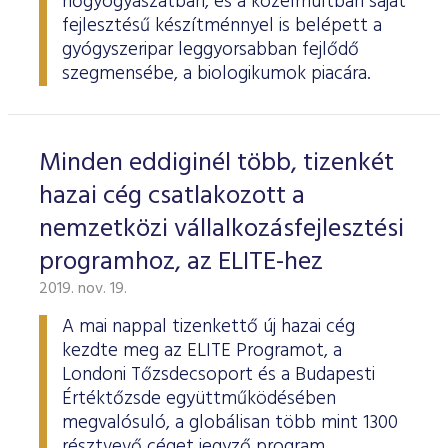
nőgyógyászatban, és a közelmúltban saját
fejlesztésű készítménnyel is belépett a
gyógyszeripar leggyorsabban fejlődő
szegmensébe, a biologikumok piacára.
Minden eddiginél több, tizenkét
hazai cég csatlakozott a
nemzetközi vállalkozásfejlesztési
programhoz, az ELITE-hez
2019. nov. 19.
A mai nappal tizenkettő új hazai cég
kezdte meg az ELITE Programot, a
Londoni Tőzsdecsoport és a Budapesti
Értéktőzsde együttműködésében
megvalósuló, a globálisan több mint 1300
résztvevő céget jegyző program