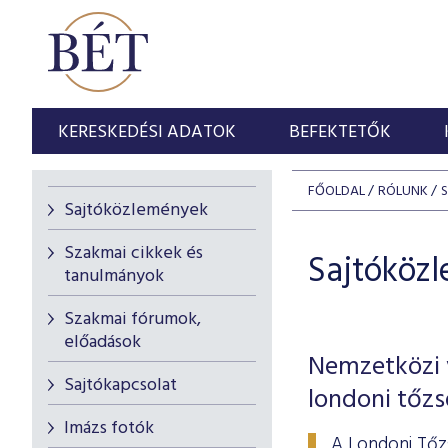
KERESKEDÉSI ADATOK
BEFEKTETŐK
FŐOLDAL
RÓLUNK
Sajtóközlemények
Szakmai cikkek és
Sajtóköz
tanulmányok
Szakmai fórumok,
előadások
Nemzetközi v
Sajtókapcsolat
londoni tőz
Imázs fotók
A Londoni Tőz