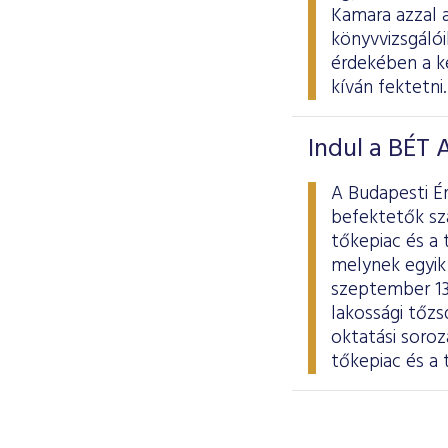
Kamara azzal a
könyvvizsgáló
érdekében a k
kíván fektetni.
Indul a BÉT
A Budapesti Ér
befektetők sz
tőkepiac és a 
melynek egyik 
szeptember 13
lakossági tőz
oktatási soro
tőkepiac és a