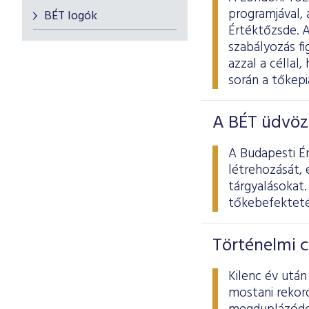
programjával, 
BÉT logók
Értéktőzsde. 
szabályozás f
azzal a céllal
során a tőkepi
A BÉT üdvözl
A Budapesti Ér
létrehozását, 
tárgyalásokat.
tőkebefekteté
Történelmi c
Kilenc év utá
mostani rekor