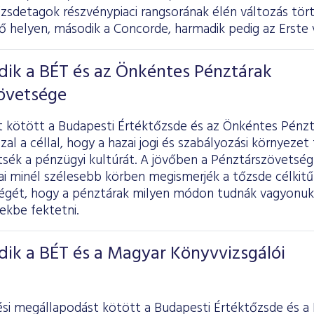
őzsdetagok részvénypiaci rangsorának élén változás tör
ő helyen, második a Concorde, harmadik pedig az Erste 
ik a BÉT és az Önkéntes Pénztárak
övetsége
 kötött a Budapesti Értéktőzsde és az Önkéntes Pénzt
al a céllal, hogy a hazai jogi és szabályozási környezet 
sék a pénzügyi kultúrát. A jövőben a Pénztárszövetség 
jai minél szélesebb körben megismerjék a tőzsde célkitű
égét, hogy a pénztárak milyen módon tudnák vagyonu
ekbe fektetni.
ik a BÉT és a Magyar Könyvvizsgálói
i megállapodást kötött a Budapesti Értéktőzsde és a 