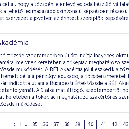
 céllal, hogy a tőzsdén jelenlévő és oda készülő vállala
ik a lehető legmagasabb színvonalú képzésben részesü
ét szervezet a jövőben az érintett szereplők képzésé
 Akadémia
téktőzsde szeptemberben útjára indítja ingyenes oktatá
ámára, melynek keretében a tőkepiac meghatározó szer
tőzsde működését. A BÉT Akadémia jól illeszkedik a tőzs
kiemelt célja a pénzügyi edukáció, a tőzsdei ismeretek 
-án indította útjára a Budapesti Értéktőzsde a BÉT Ak
sdetanfolyamát. A 9 alkalmat átfogó, szeptembertől no
zat keretében a tőkepiac meghatározó szakértői és szer
 tőzsde működését.
1
...
35
36
37
38
39
40
41
42
43