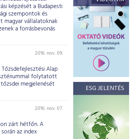
zási képzését a Budapesti
sági szempontok és
t magyar vállalatoknak
zzenek a forrásbevonás
2016. nov. 09.
 Tőzsdefejlesztési Alap
isztériummal folytatott
ok tőzsdei megjelenését
ESG JELENTÉS
2016. nov. 07.
on zárt hétfőn. A
 során az index