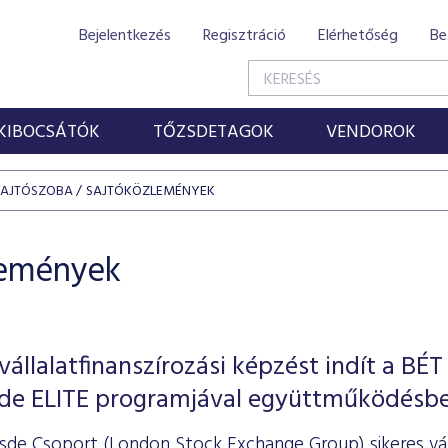
Bejelentkezés
Regisztráció
Elérhetőség
Be
KIBOCSÁTÓK
TŐZSDETAGOK
VENDOROK
SAJTÓSZOBA
SAJTÓKÖZLEMÉNYEK
lemények
állalatfinanszírozási képzést indít a BÉT
sde ELITE programjával együttműködésb
sde Csoport (London Stock Exchange Group) sikeres váll