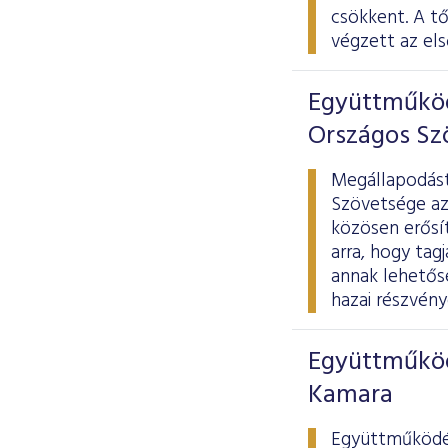
csökkent. A t
végzett az els
Együttműköd
Országos Sz
Megállapodást
Szövetsége azz
közösen erősít
arra, hogy tag
annak lehetős
hazai részvény
Együttműköd
Kamara
Együttműködés