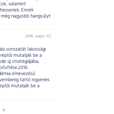
tok, valamint
lhessenek. Ennek
re még nagyobb hangsúlyt
2016. szept. 07.
si sorozatát lakossági
eplői mutatják be a
de új stratégiájába,
bővítése.2016.
adémia elnevezésű
vemberig tartó ingyenes
eplői mutatják be a