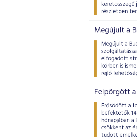
keretösszegű 
részletben te
Megújult a B
Megújult a Bu
szolgáltatássa
elfogadott str
körben is ism
rejlő lehetősé
Felpörgött 
Erősödött a f
befektetők 14
hónapjában a 
csökkent az é
tudott emelke