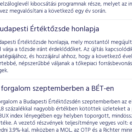
jelzáloglevél kibocsátási programnak része, melyet az
rvez megvalósítani a következő egy év során.
udapesti Értéktőzsde honlapja
dapesti Értéktőzsde honlapja, mely mostantól megújul
l várja a tőzsde iránt érdeklődőket. Az újítás kapcsolód
atégiájához, és hozzájárul ahhoz, hogy a következő évek
ertebbé, népszerűbbé váljanak a tőkepiaci forrásbevon
gek.
a forgalom szeptemberben a BÉT-en
orgalom a Budapesti Értéktőzsdén szeptemberben az e
,8 százalékkal nagyobb értékben kötöttek üzleteket a 
BUX index lényegében egy helyben toporgott, mindössze
rtéke. A vezető részvények teljesítménye vegyes volt
dni 3,9%-kal, miközben a MOL, az OTP és a Richter min