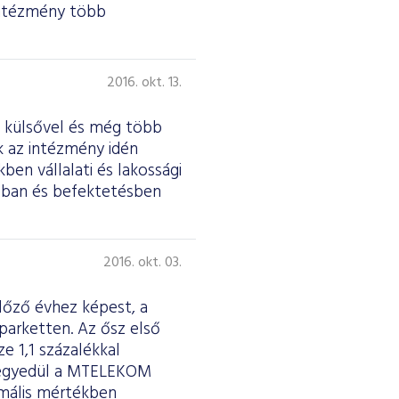
 intézmény több
2016. okt. 13.
t külsővel és még több
ik az intézmény idén
ben vállalati és lakossági
ásban és befektetésben
2016. okt. 03.
lőző évhez képest, a
parketten. Az ősz első
 1,1 százalékkal
: egyedül a MTELEKOM
imális mértékben