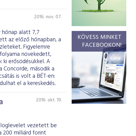
2016. nov. 07.
 hónap alatt 7,7
KÖVESS MINKET
ett az előző hónapban, a
FACEBOOKON!
zleteket. Figyelemre
árfolyama növekedett,
 ki erősödésükkel. A
 a Concorde, második a
átás is volt a BÉT-en:
ulhat el a kereskedés.
a
2016. okt. 19.
záloglevelet vezetett be
200 milliárd forint