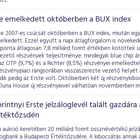
tt.
e emelkedett októberben a BUX index
e 2007-es csúcsát októberben a BUX index, miután egy
elkedett. Ezzel együtt a napi átlagforgalom is növeked
onta átlagosan 7,8 milliárd forint értékben kötöttek ü
vezető részvények teljesítménye: mindegyik blue chip 
z OTP (9,7%) és a Richter (8,5%) részvényei emelkedtek
észvénypiaci rangsorában visszaszerezte vezető helyét
 pedig az Erste volt. Októberben két új részvénykibocs
 Duna House új részvényeivel várhatóan novemberben ind
orintnyi Erste jelzáloglevél talált gazdára 
rtéktőzsdén
i aukció keretében 20 milliárd forint össznévértékű jel
logbank a Budapesti Értéktőzsdére. A kibocsátás annak a 