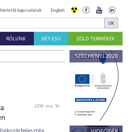
fektetői kapcsolatok
English
RÓLUNK
BÉT ESG
ZÖLD TERMÉKEK
SZÉCHENYI 2020
 a
2016. nov. 16.
en
alkozásfejlesztési
VIDEÓTÁR