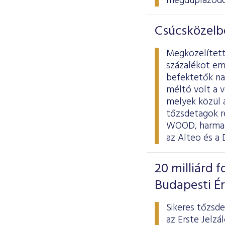
megduplázódo
Csúcsközelb
Megközelített
százalékot em
befektetők nap
méltó volt a 
melyek közül a
tőzsdetagok r
WOOD, harmadik
az Alteo és a
20 milliárd f
Budapesti É
Sikeres tőzsde
az Erste Jelzá