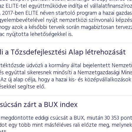
az ELITE-tel együttműködve indítja el vállalatfinanszíro
A 2017-ben ELITE néven startoló program a hazai gazda
igyelembevételével nyújt nemzetközi színvonalú képzés
, hogy azok a későbbi terveik során magabiztosan terve
ac nyújtotta lehetőségekkel is.
i a Tőzsdefejlesztési Alap létrehozását
téktőzsde üdvözli a kormány által bejelentett Nemzeti
és egyúttal sikeresnek minősíti a Nemzetgazdasági Min
 Az új alap célja, hogy a hazai kis- és középvállalkozás
sekkel segítse elő.
súcsán zárt a BUX index
n megdöntötte eddigi csúcsát a BUX, miután 30 353 pont
dot egy több mint másféléves rali előzte meg, melynek