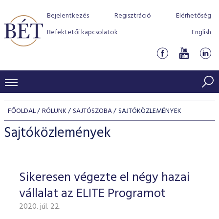
Bejelentkezés
Regisztráció
Elérhetőség
Befektetői kapcsolatok
English
KERESKEDÉSI ADATOK
FŐOLDAL
RÓLUNK
SAJTÓSZOBA
SAJTÓKÖZLEMÉNYEK
INDEXEK
BEFEKTETŐK
Sajtóközlemények
Részvényindexek
Piaci forgalom
Termékcsoportok
KIBOCSÁTÓK
Kötvényindexek
Kedvenc instrumentumok
Szabályozás
Indexek
Részvény és vállalati kötvény tőzsdei bevezetését támoga
Sikeresen végezte el négy hazai
TŐZSDETAGOK
Jelzáloglevél indexek
program
Azonnali Piac
Alkalmazott díjstruktúra
BÉT szabályzatok
Részvény szekció
vállalat az ELITE Programot
Tőzsdetagok, üzletkötők
VENDOROK
Vállalati kötvény indexek
Származékos piac
BÉT Xtend - Részvénypiac egyszerűen
Részvények
Elszámolás
Befektetővédelem
2020. júl. 22.
Hitelpapír szekció
Útmutató a taggá váláshoz