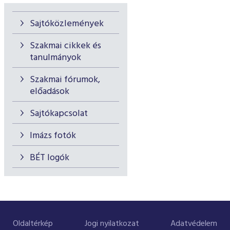
Sajtóközlemények
Szakmai cikkek és
tanulmányok
Szakmai fórumok,
előadások
Sajtókapcsolat
Imázs fotók
BÉT logók
Oldaltérkép
Jogi nyilatkozat
Adatvédelem