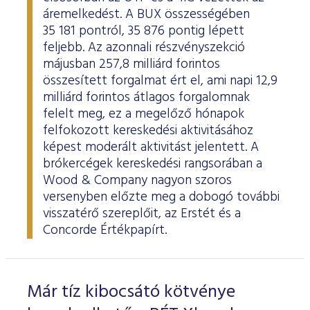
áremelkedést. A BUX összességében
35 181 pontról, 35 876 pontig lépett
feljebb. Az azonnali részvényszekció
májusban 257,8 milliárd forintos
összesített forgalmat ért el, ami napi 12,9
milliárd forintos átlagos forgalomnak
felelt meg, ez a megelőző hónapok
felfokozott kereskedési aktivitásához
képest moderált aktivitást jelentett. A
brókercégek kereskedési rangsorában a
Wood & Company nagyon szoros
versenyben előzte meg a dobogó további
visszatérő szereplőit, az Erstét és a
Concorde Értékpapírt.
Már tíz kibocsátó kötvénye