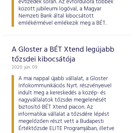
évtizedek során. Az évfordulóra többek
között jubileumi logóval, a Magyar
Nemzeti Bank által kibocsátott
emlékérmével emlékezik meg a BÉT.
A Gloster a BÉT Xtend legújabb
tőzsdei kibocsátója
2020. jún. 09.
A mai nappal újabb vállalat, a Gloster
Infokommunikációs Nyrt. részvényeivel
indult meg a kereskedés a közép- és
nagyvállalatok tőzsdei megjelenését
biztosító BÉT Xtend piacon. Az
informatikai vállalat a tőzsdére lépést
megelőzően részt vett a Budapesti
Értéktőzsde ELITE Programjában, illetve