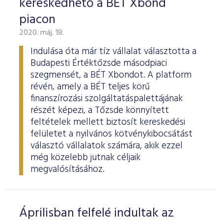
kereskedhető a BÉT Xbond
piacon
2020. máj. 18.
Indulása óta már tíz vállalat választotta a
Budapesti Értéktőzsde másodpiaci
szegmensét, a BÉT Xbondot. A platform
révén, amely a BÉT teljes körű
finanszírozási szolgáltatáspalettájának
részét képezi, a Tőzsde könnyített
feltételek mellett biztosít kereskedési
felületet a nyilvános kötvénykibocsátást
választó vállalatok számára, akik ezzel
még közelebb jutnak céljaik
megvalósításához.
Áprilisban felfelé indultak az