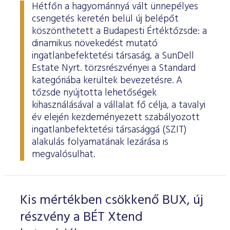
Hétfőn a hagyománnyá vált ünnepélyes
csengetés keretén belül új belépőt
köszönthetett a Budapesti Értéktőzsde: a
dinamikus növekedést mutató
ingatlanbefektetési társaság, a SunDell
Estate Nyrt. törzsrészvényei a Standard
kategóriába kerültek bevezetésre. A
tőzsde nyújtotta lehetőségek
kihasználásával a vállalat fő célja, a tavalyi
év elején kezdeményezett szabályozott
ingatlanbefektetési társasággá (SZIT)
alakulás folyamatának lezárása is
megvalósulhat.
Kis mértékben csökkenő BUX, új
részvény a BÉT Xtend