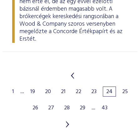
nem érte el, de az egy évvel ezelőtti
bázisnál érdemben magasabb volt. A
brókercégek kereskedési rangsorában a
Wood & Company szoros versenyben
megelőzte a Concorde Értékpapírt és az
Erstét.
1
...
19
20
21
22
23
24
25
26
27
28
29
...
43