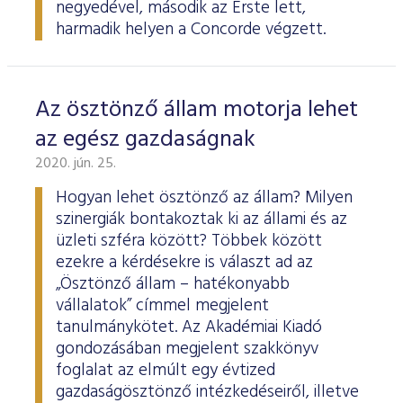
negyedével, második az Erste lett,
harmadik helyen a Concorde végzett.
Az ösztönző állam motorja lehet
az egész gazdaságnak
2020. jún. 25.
Hogyan lehet ösztönző az állam? Milyen
szinergiák bontakoztak ki az állami és az
üzleti szféra között? Többek között
ezekre a kérdésekre is választ ad az
„Ösztönző állam – hatékonyabb
vállalatok” címmel megjelent
tanulmánykötet. Az Akadémiai Kiadó
gondozásában megjelent szakkönyv
foglalat az elmúlt egy évtized
gazdaságösztönző intézkedéseiről, illetve