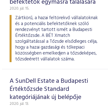
befektetők egymásra találására
ESG Útmutató
2020. júl. 15.
Zártkörű, a hazai feltörekvő vállalatoknak
és a potenciális befektetőknek szóló
rendezvényt tartott ismét a Budapesti
Értéktőzsde. A BÉT Xmatch
szolgáltatással a Tőzsde elsődleges célja,
hogy a hazai gazdasági és tőkepiaci
közösségben emelkedjen a tőzsdeképes,
tőzsdeérett vállalatok száma.
A SunDell Estate a Budapesti
Értéktőzsde Standard
kategóriájának új belépője
2020. júl. 13.