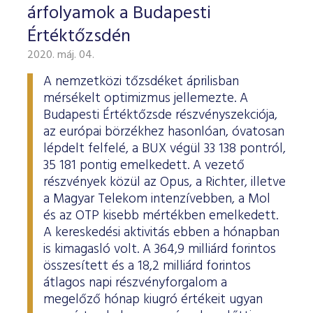
árfolyamok a Budapesti
Értéktőzsdén
2020. máj. 04.
A nemzetközi tőzsdéket áprilisban
mérsékelt optimizmus jellemezte. A
Budapesti Értéktőzsde részvényszekciója,
az európai börzékhez hasonlóan, óvatosan
lépdelt felfelé, a BUX végül 33 138 pontról,
35 181 pontig emelkedett. A vezető
részvények közül az Opus, a Richter, illetve
a Magyar Telekom intenzívebben, a Mol
és az OTP kisebb mértékben emelkedett.
A kereskedési aktivitás ebben a hónapban
is kimagasló volt. A 364,9 milliárd forintos
összesített és a 18,2 milliárd forintos
átlagos napi részvényforgalom a
megelőző hónap kiugró értékeit ugyan