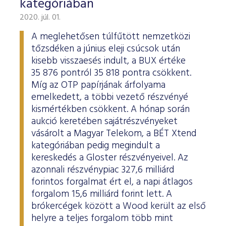
kategóriában
2020. júl. 01.
A meglehetősen túlfűtött nemzetközi
tőzsdéken a június eleji csúcsok után
kisebb visszaesés indult, a BUX értéke
35 876 pontról 35 818 pontra csökkent.
Míg az OTP papírjának árfolyama
emelkedett, a többi vezető részvényé
kismértékben csökkent. A hónap során
aukció keretében sajátrészvényeket
vásárolt a Magyar Telekom, a BÉT Xtend
kategóriában pedig megindult a
kereskedés a Gloster részvényeivel. Az
azonnali részvénypiac 327,6 milliárd
forintos forgalmat ért el, a napi átlagos
forgalom 15,6 milliárd forint lett. A
brókercégek között a Wood került az első
helyre a teljes forgalom több mint