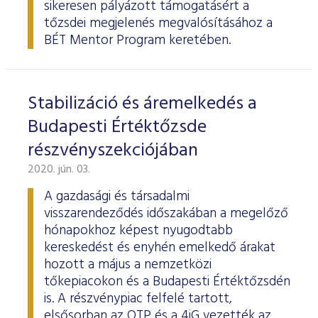
sikeresen pályázott támogatásért a
tőzsdei megjelenés megvalósításához a
BÉT Mentor Program keretében.
Stabilizáció és áremelkedés a
Budapesti Értéktőzsde
részvényszekciójában
2020. jún. 03.
A gazdasági és társadalmi
visszarendeződés időszakában a megelőző
hónapokhoz képest nyugodtabb
kereskedést és enyhén emelkedő árakat
hozott a május a nemzetközi
tőkepiacokon és a Budapesti Értéktőzsdén
is. A részvénypiac felfelé tartott,
elsősorban az OTP és a 4iG vezették az