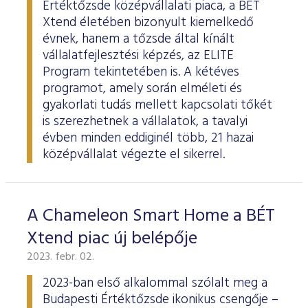
Értéktőzsde középvállalati piaca, a BÉT
Xtend életében bizonyult kiemelkedő
évnek, hanem a tőzsde által kínált
vállalatfejlesztési képzés, az ELITE
Program tekintetében is. A kétéves
programot, amely során elméleti és
gyakorlati tudás mellett kapcsolati tőkét
is szerezhetnek a vállalatok, a tavalyi
évben minden eddiginél több, 21 hazai
középvállalat végezte el sikerrel.
A Chameleon Smart Home a BÉT
Xtend piac új belépője
2023. febr. 02.
2023-ban első alkalommal szólalt meg a
Budapesti Értéktőzsde ikonikus csengője –