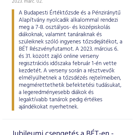
2023. márc. 02.
ESG Útmutató
A Budapesti Értéktőzsde és a Pénziránytű
Alapítvány nyolcadik alkalommal rendezi
meg a 7-8. osztályos- és középiskolás
diákoknak, valamint tanáraiknak és
szüleiknek szóló ingyenes tőzsdejátékot, a
BÉT Részvényfutamot. A 2023. március 6.
és 31. között zajló online verseny
regisztrációs időszaka február 1-én vette
kezdetét. A verseny során a résztvevők
elmélyülhetnek a tőzsdézés rejtelmeiben,
megmérettethetik befektetési tudásukat,
a legeredményesebb diákok és
legaktívabb tanárok pedig értékes
ajándékokat nyerhetnek.
Jubileumi csengetés a BÉT-en -