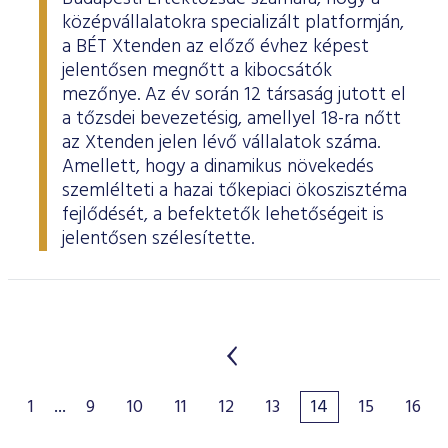
középvállalatokra specializált platformján,
a BÉT Xtenden az előző évhez képest
jelentősen megnőtt a kibocsátók
mezőnye. Az év során 12 társaság jutott el
a tőzsdei bevezetésig, amellyel 18-ra nőtt
az Xtenden jelen lévő vállalatok száma.
Amellett, hogy a dinamikus növekedés
szemlélteti a hazai tőkepiaci ökoszisztéma
fejlődését, a befektetők lehetőségeit is
jelentősen szélesítette.
1
...
9
10
11
12
13
14
15
16