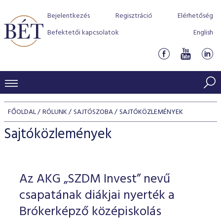
Bejelentkezés
Regisztráció
Elérhetőség
Befektetői kapcsolatok
English
KERESKEDÉSI ADATOK
FŐOLDAL
RÓLUNK
SAJTÓSZOBA
SAJTÓKÖZLEMÉNYEK
INDEXEK
BEFEKTETŐK
Sajtóközlemények
Részvényindexek
Piaci forgalom
Termékcsoportok
KIBOCSÁTÓK
Kötvényindexek
Kedvenc instrumentumok
Szabályozás
Indexek
Részvény és vállalati kötvény tőzsdei bevezetését támoga
Az AKG „SZDM Invest” nevű
TŐZSDETAGOK
Jelzáloglevél indexek
program
Azonnali Piac
Alkalmazott díjstruktúra
BÉT szabályzatok
Részvény szekció
csapatának diákjai nyerték a
Tőzsdetagok, üzletkötők
VENDOROK
Vállalati kötvény indexek
Származékos piac
BÉT Xtend - Részvénypiac egyszerűen
Részvények
Brókerképző középiskolás
Elszámolás
Befektetővédelem
Hitelpapír szekció
Útmutató a taggá váláshoz