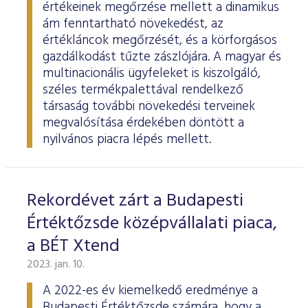
értékeinek megőrzése mellett a dinamikus
ám fenntartható növekedést, az
értékláncok megőrzését, és a körforgásos
gazdálkodást tűzte zászlójára. A magyar és
multinacionális ügyfeleket is kiszolgáló,
széles termékpalettával rendelkező
társaság további növekedési terveinek
megvalósítása érdekében döntött a
nyilvános piacra lépés mellett.
Rekordévet zárt a Budapesti
Értéktőzsde középvállalati piaca,
a BÉT Xtend
2023. jan. 10.
A 2022-es év kiemelkedő eredménye a
Budapesti Értéktőzsde számára, hogy a