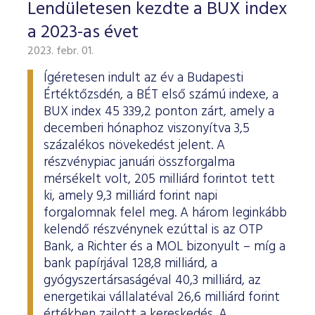
Lendületesen kezdte a BUX index
a 2023-as évet
2023. febr. 01.
Ígéretesen indult az év a Budapesti
Értéktőzsdén, a BÉT első számú indexe, a
BUX index 45 339,2 ponton zárt, amely a
decemberi hónaphoz viszonyítva 3,5
százalékos növekedést jelent. A
részvénypiac januári összforgalma
mérsékelt volt, 205 milliárd forintot tett
ki, amely 9,3 milliárd forint napi
forgalomnak felel meg. A három leginkább
kelendő részvénynek ezúttal is az OTP
Bank, a Richter és a MOL bizonyult – míg a
bank papírjával 128,8 milliárd, a
gyógyszertársaságéval 40,3 milliárd, az
energetikai vállalatéval 26,6 milliárd forint
értékben zajlott a kereskedés. A