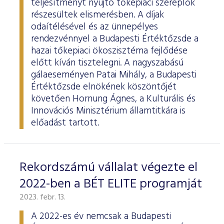
teljesítményt nyújtó tőkepiaci szereplők
részesültek elismerésben. A díjak
odaítélésével és az ünnepélyes
rendezvénnyel a Budapesti Értéktőzsde a
hazai tőkepiaci ökoszisztéma fejlődése
előtt kíván tisztelegni. A nagyszabású
gálaeseményen Patai Mihály, a Budapesti
Értéktőzsde elnökének köszöntőjét
követően Hornung Ágnes, a Kulturális és
Innovációs Minisztérium államtitkára is
előadást tartott.
Rekordszámú vállalat végezte el
2022-ben a BÉT ELITE programját
2023. febr. 13.
A 2022-es év nemcsak a Budapesti