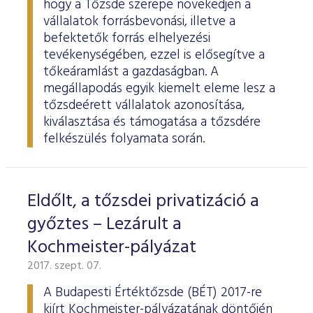
hogy a Tőzsde szerepe növekedjen a
vállalatok forrásbevonási, illetve a
befektetők forrás elhelyezési
tevékenységében, ezzel is elősegítve a
tőkeáramlást a gazdaságban. A
megállapodás egyik kiemelt eleme lesz a
tőzsdeérett vállalatok azonosítása,
kiválasztása és támogatása a tőzsdére
felkészülés folyamata során.
Eldőlt, a tőzsdei privatizáció a
győztes – Lezárult a
Kochmeister-pályázat
2017. szept. 07.
A Budapesti Értéktőzsde (BÉT) 2017-re
kiírt Kochmeister-pályázatának döntőjén