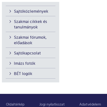
Sajtóközlemények
Szakmai cikkek és
tanulmányok
Szakmai fórumok,
előadások
Sajtókapcsolat
Imázs fotók
BÉT logók
Oldaltérkép
Jogi nyilatkozat
Adatvédelem