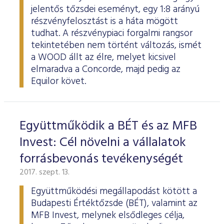
jelentős tőzsdei eseményt, egy 1:8 arányú
részvényfelosztást is a háta mögött
tudhat. A részvénypiaci forgalmi rangsor
tekintetében nem történt változás, ismét
a WOOD állt az élre, melyet kicsivel
elmaradva a Concorde, majd pedig az
Equilor követ.
Együttműködik a BÉT és az MFB
Invest: Cél növelni a vállalatok
forrásbevonás tevékenységét
2017. szept. 13.
Együttműködési megállapodást kötött a
Budapesti Értéktőzsde (BÉT), valamint az
MFB Invest, melynek elsődleges célja,