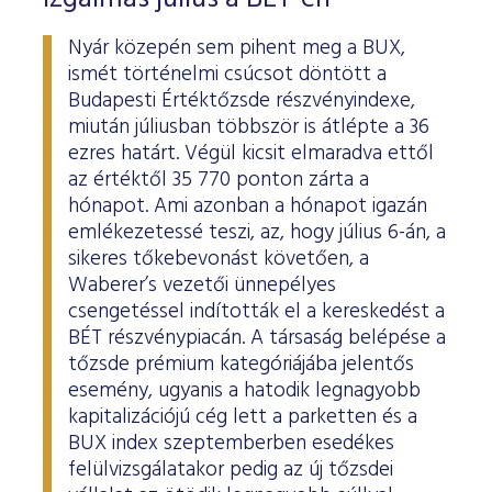
Nyár közepén sem pihent meg a BUX,
ismét történelmi csúcsot döntött a
Budapesti Értéktőzsde részvényindexe,
miután júliusban többször is átlépte a 36
ezres határt. Végül kicsit elmaradva ettől
az értéktől 35 770 ponton zárta a
hónapot. Ami azonban a hónapot igazán
emlékezetessé teszi, az, hogy július 6-án, a
sikeres tőkebevonást követően, a
Waberer’s vezetői ünnepélyes
csengetéssel indították el a kereskedést a
BÉT részvénypiacán. A társaság belépése a
tőzsde prémium kategóriájába jelentős
esemény, ugyanis a hatodik legnagyobb
kapitalizációjú cég lett a parketten és a
BUX index szeptemberben esedékes
felülvizsgálatakor pedig az új tőzsdei