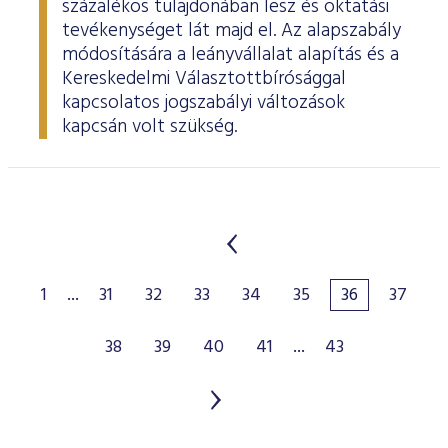
százalékos tulajdonában lesz és oktatási
tevékenységet lát majd el. Az alapszabály
módosítására a leányvállalat alapítás és a
Kereskedelmi Választottbírósággal
kapcsolatos jogszabályi változások
kapcsán volt szükség.
1
...
31
32
33
34
35
36
37
38
39
40
41
...
43