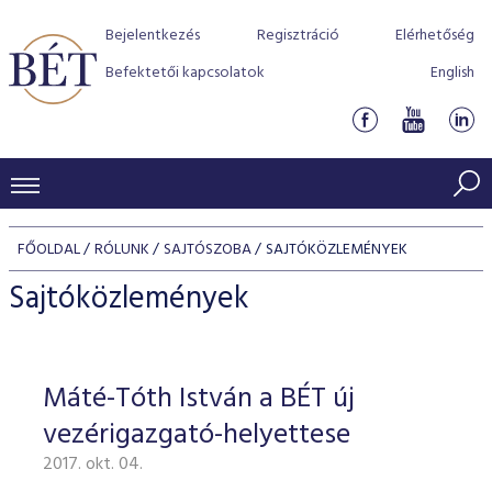
Bejelentkezés
Regisztráció
Elérhetőség
Befektetői kapcsolatok
English
KERESKEDÉSI ADATOK
FŐOLDAL
RÓLUNK
SAJTÓSZOBA
SAJTÓKÖZLEMÉNYEK
INDEXEK
BEFEKTETŐK
Sajtóközlemények
Részvényindexek
Piaci forgalom
Termékcsoportok
KIBOCSÁTÓK
Kötvényindexek
Kedvenc instrumentumok
Szabályozás
Indexek
Részvény és vállalati kötvény tőzsdei bevezetését támoga
Máté-Tóth István a BÉT új
TŐZSDETAGOK
Jelzáloglevél indexek
program
Azonnali Piac
Alkalmazott díjstruktúra
BÉT szabályzatok
Részvény szekció
vezérigazgató-helyettese
Tőzsdetagok, üzletkötők
VENDOROK
Vállalati kötvény indexek
Származékos piac
BÉT Xtend - Részvénypiac egyszerűen
Részvények
Elszámolás
Befektetővédelem
2017. okt. 04.
Hitelpapír szekció
Útmutató a taggá váláshoz