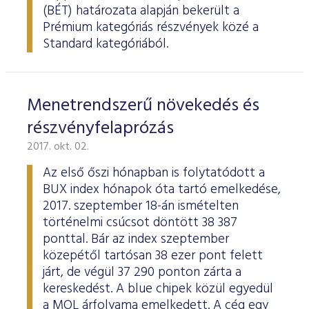
ESG Útmutató
(BÉT) határozata alapján bekerült a
Prémium kategóriás részvények közé a
Standard kategóriából.
Menetrendszerű növekedés és
részvényfelaprózás
2017. okt. 02.
Az első őszi hónapban is folytatódott a
BUX index hónapok óta tartó emelkedése,
2017. szeptember 18-án ismételten
történelmi csúcsot döntött 38 387
ponttal. Bár az index szeptember
közepétől tartósan 38 ezer pont felett
járt, de végül 37 290 ponton zárta a
kereskedést. A blue chipek közül egyedül
a MOL árfolyama emelkedett. A cég egy