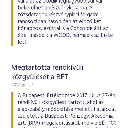
vállalat az ötödik legnagyobb súllyal
bekerülhet a részvénykosárba. A
tőzsdetagok részvénypiaci forgalmi
rangsorában hasonlóan az előző két
hónaphoz, ezúttal is a Concorde állt az
élre, második a WOOD, harmadik az Erste
lett.
Megtartotta rendkívüli
közgyűlését a BÉT
2017. júl. 27.
A Budapesti Értéktőzsde 2017. július 27-én
rendkívüli közgyűlést tartott, ahol az
alapszabály módosítása mellett határozat
született a Budapesti Pénzügyi Akadémia
Zrt. (BPA) megalapításáról, mely a BÉT 100