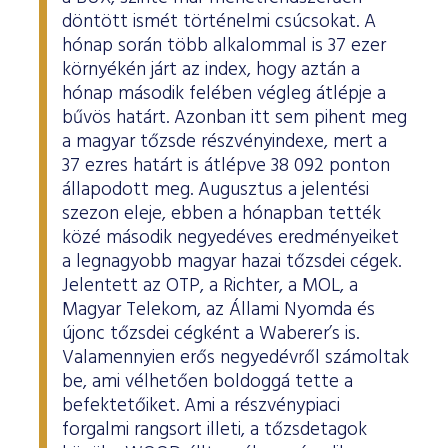
döntött ismét történelmi csúcsokat. A
hónap során több alkalommal is 37 ezer
környékén járt az index, hogy aztán a
hónap második felében végleg átlépje a
bűvös határt. Azonban itt sem pihent meg
a magyar tőzsde részvényindexe, mert a
37 ezres határt is átlépve 38 092 ponton
állapodott meg. Augusztus a jelentési
szezon eleje, ebben a hónapban tették
közé második negyedéves eredményeiket
a legnagyobb magyar hazai tőzsdei cégek.
Jelentett az OTP, a Richter, a MOL, a
Magyar Telekom, az Állami Nyomda és
újonc tőzsdei cégként a Waberer’s is.
Valamennyien erős negyedévről számoltak
be, ami vélhetően boldoggá tette a
befektetőiket. Ami a részvénypiaci
forgalmi rangsort illeti, a tőzsdetagok