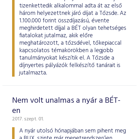
tizenkettedik alkalommal adta át az első
három helyezettnek járó díjat a Tőzsde. Az
1.100.000 forint összdíjazású, évente
meghirdetett díjjal a BÉT olyan tehetséges
fiatalokat jutalmaz, akik előre
meghatározott, a tőzsdével, tőkepiaccal
kapcsolatos témakörökben a legjobb
tanulmányokat készítik el. A Tőzsde a
díjnyertes pályázók felkészítő tanárait is
jutalmazta.
Nem volt unalmas a nyár a BÉT-
en
2017. szept. 01.
A nyár utolsó hónapjában sem pihent meg
a BUX, szinte már menetrendszerűen