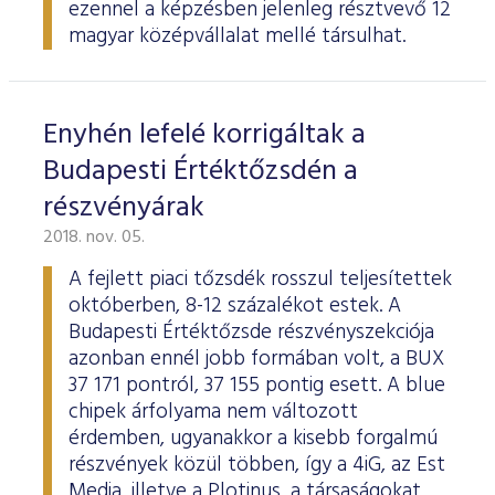
ezennel a képzésben jelenleg résztvevő 12
magyar középvállalat mellé társulhat.
Enyhén lefelé korrigáltak a
Budapesti Értéktőzsdén a
részvényárak
2018. nov. 05.
A fejlett piaci tőzsdék rosszul teljesítettek
októberben, 8-12 százalékot estek. A
Budapesti Értéktőzsde részvényszekciója
azonban ennél jobb formában volt, a BUX
37 171 pontról, 37 155 pontig esett. A blue
chipek árfolyama nem változott
érdemben, ugyanakkor a kisebb forgalmú
részvények közül többen, így a 4iG, az Est
Media, illetve a Plotinus, a társaságokat