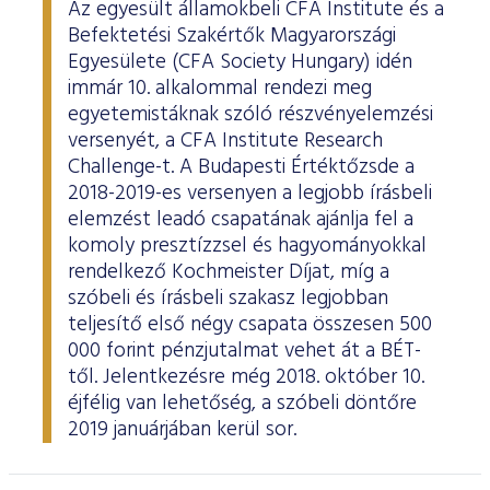
Az egyesült államokbeli CFA Institute és a
Befektetési Szakértők Magyarországi
Egyesülete (CFA Society Hungary) idén
immár 10. alkalommal rendezi meg
egyetemistáknak szóló részvényelemzési
versenyét, a CFA Institute Research
Challenge-t. A Budapesti Értéktőzsde a
2018-2019-es versenyen a legjobb írásbeli
elemzést leadó csapatának ajánlja fel a
komoly presztízzsel és hagyományokkal
rendelkező Kochmeister Díjat, míg a
szóbeli és írásbeli szakasz legjobban
teljesítő első négy csapata összesen 500
000 forint pénzjutalmat vehet át a BÉT-
től. Jelentkezésre még 2018. október 10.
éjfélig van lehetőség, a szóbeli döntőre
2019 januárjában kerül sor.