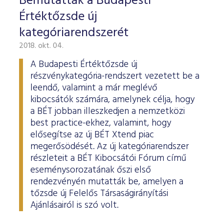
Bemutatták a Budapesti
Értéktőzsde új
kategóriarendszerét
2018. okt. 04.
A Budapesti Értéktőzsde új
részvénykategória-rendszert vezetett be a
leendő, valamint a már meglévő
kibocsátók számára, amelynek célja, hogy
a BÉT jobban illeszkedjen a nemzetközi
best practice-ekhez, valamint, hogy
elősegítse az új BÉT Xtend piac
megerősödését. Az új kategóriarendszer
részleteit a BÉT Kibocsátói Fórum című
eseménysorozatának őszi első
rendezvényén mutatták be, amelyen a
tőzsde új Felelős Társaságirányítási
Ajánlásairól is szó volt.