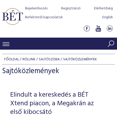
Bejelentkezés
Regisztráció
Elérhetőség
Befektetői kapcsolatok
English
KERESKEDÉSI ADATOK
FŐOLDAL
RÓLUNK
SAJTÓSZOBA
SAJTÓKÖZLEMÉNYEK
INDEXEK
BEFEKTETŐK
Sajtóközlemények
Részvényindexek
Piaci forgalom
Termékcsoportok
KIBOCSÁTÓK
Kötvényindexek
Kedvenc instrumentumok
Szabályozás
Indexek
Részvény és vállalati kötvény tőzsdei bevezetését támoga
Elindult a kereskedés a BÉT
TŐZSDETAGOK
Jelzáloglevél indexek
program
Azonnali Piac
Alkalmazott díjstruktúra
BÉT szabályzatok
Részvény szekció
Xtend piacon, a Megakrán az
Tőzsdetagok, üzletkötők
VENDOROK
Vállalati kötvény indexek
Származékos piac
BÉT Xtend - Részvénypiac egyszerűen
Részvények
első kibocsátó
Elszámolás
Befektetővédelem
Hitelpapír szekció
Útmutató a taggá váláshoz