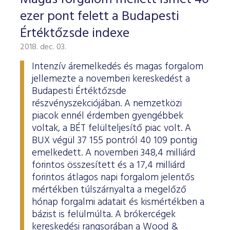
ESG Útmutató
ezer pont felett a Budapesti
Értéktőzsde indexe
2018. dec. 03.
Intenzív áremelkedés és magas forgalom
jellemezte a novemberi kereskedést a
Budapesti Értéktőzsde
részvényszekciójában. A nemzetközi
piacok ennél érdemben gyengébbek
voltak, a BÉT felülteljesítő piac volt. A
BUX végül 37 155 pontról 40 109 pontig
emelkedett. A novemberi 348,4 milliárd
forintos összesített és a 17,4 milliárd
forintos átlagos napi forgalom jelentős
mértékben túlszárnyalta a megelőző
hónap forgalmi adatait és kismértékben a
bázist is felülmúlta. A brókercégek
kereskedési rangsorában a Wood &