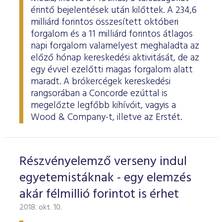
érintő bejelentések után kilőttek. A 234,6
milliárd forintos összesített októberi
forgalom és a 11 milliárd forintos átlagos
napi forgalom valamelyest meghaladta az
előző hónap kereskedési aktivitását, de az
egy évvel ezelőtti magas forgalom alatt
maradt. A brókercégek kereskedési
rangsorában a Concorde ezúttal is
megelőzte legfőbb kihívóit, vagyis a
Wood & Company-t, illetve az Erstét.
Részvényelemző verseny indul
egyetemistáknak - egy elemzés
akár félmillió forintot is érhet
2018. okt. 10.