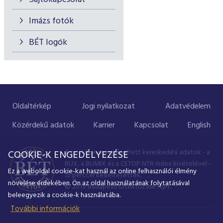
Imázs fotók
BÉT logók
Oldaltérkép
Jogi nyilatkozat
Adatvédelem
Közérdekű adatok
Karrier
Kapcsolat
English
A portálon megjelenített kereskedési adatok - a
COOKIE-K ENGEDÉLYEZÉSE
BUX, a BUMIX és a CETOP NTR index kivételével -
Ez a weboldal cookie-kat használ az online felhasználói élmény
15 perccel késleltetettek.
növelése érdekében. Ön az oldal használatának folytatásával
© 2019 Budapesti Értéktőzsde Nyrt.
beleegyezik a cookie-k használatába.
További információk