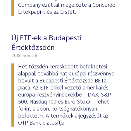
Company ezúttal megelőzte a Concorde
Értékpapírt és az Erstét.
Új ETF-ek a Budapesti
Értéktőzsdén
2018. nov. 28.
Hét tőzsdén kereskedett befektetési
alappal, továbbá hat európai részvénnyel
bővült a Budapesti Értéktőzsde BÉTa
piaca. Az ETF-ekkel vezető amerikai és
európai részvényindexekbe – DAX, S&P
500, Nasdaq-100 és Euro Stoxx – lehet
forint alapon, költséghatékonyan
befektetni. A termékek árjegyzését az
OTP Bank biztosítja.