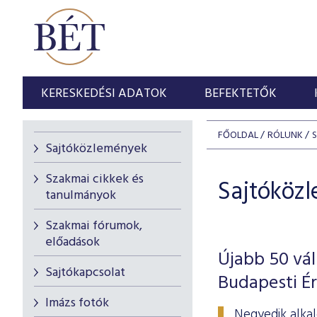
KERESKEDÉSI ADATOK
BEFEKTETŐK
FŐOLDAL
RÓLUNK
Sajtóközlemények
Szakmai cikkek és
Sajtóköz
tanulmányok
Szakmai fórumok,
előadások
Újabb 50 vál
Sajtókapcsolat
Budapesti É
Imázs fotók
Negyedik alkal