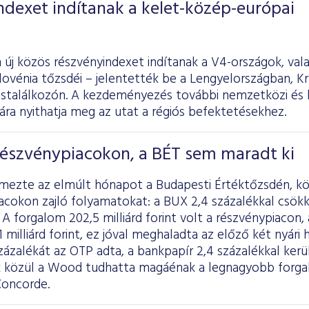
ndexet indítanak a kelet-közép-európai
 új közös részvényindexet indítanak a V4-országok, val
ovénia tőzsdéi – jelentették be a Lengyelországban, Kr
cstalálkozón. A kezdeményezés további nemzetközi és 
ra nyithatja meg az utat a régiós befektetésekhez.
részvénypiacokon, a BÉT sem maradt ki
lemezte az elmúlt hónapot a Budapesti Értéktőzsdén, k
acokon zajló folyamatokat: a BUX 2,4 százalékkal csök
 A forgalom 202,5 milliárd forint volt a részvénypiacon,
 milliárd forint, ez jóval meghaladta az előző két nyári 
ázalékát az OTP adta, a bankpapír 2,4 százalékkal került 
 közül a Wood tudhatta magáénak a legnagyobb forgal
Concorde.