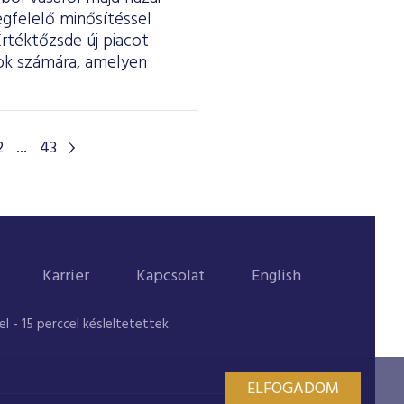
egfelelő minősítéssel
Értéktőzsde új piacot
tok számára, amelyen
2
...
43
Karrier
Kapcsolat
English
 - 15 perccel késleltetettek.
ELFOGADOM