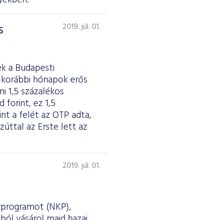
nyekben.
s
2019. júl. 01.
k a Budapesti
 korábbi hónapok erős
i 1,5 százalékos
 forint, ez 1,5
t a felét az OTP adta,
zúttal az Erste lett az
2019. júl. 01.
nyprogramot (NKP),
sból vásárol majd hazai