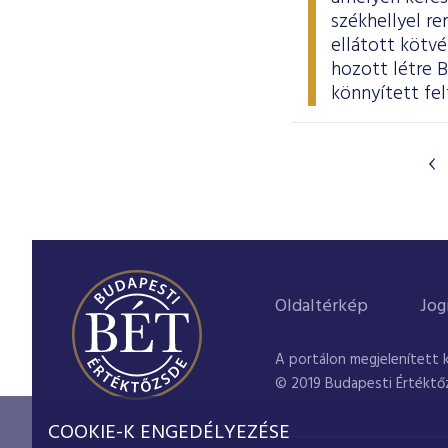
székhellyel re
ellátott kötvé
hozott létre 
könnyített fel
Oldaltérkép
Jog
A portálon megjelenített 
© 2019 Budapesti Értéktő
COOKIE-K ENGEDÉLYEZÉSE