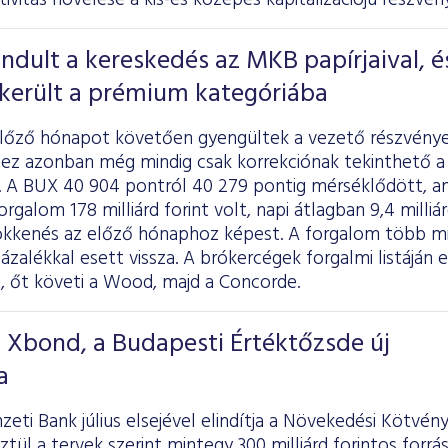
tivitás növelése a kis-és közepes kapitalizációjú részvé
indult a kereskedés az MKB papírjaival, é
ekerült a prémium kategóriába
előző hónapot követően gyengültek a vezető részvénye
 ez azonban még mindig csak korrekciónak tekinthető a
n. A BUX 40 904 pontról 40 279 pontig mérséklődött, am
orgalom 178 milliárd forint volt, napi átlagban 9,4 milliárd
ökkenés az előző hónaphoz képest. A forgalom több min
ázalékkal esett vissza. A brókercégek forgalmi listáján e
, őt követi a Wood, majd a Concorde.
T Xbond, a Budapesti Értéktőzsde új
a
ti Bank július elsejével elindítja a Növekedési Kötvé
tül a tervek szerint mintegy 300 milliárd forintos forrá