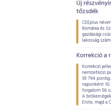
Új részvényi
tőzsdék
CEEplus néven
Románia és Szl
gazdasági csú
lakosság számá
Korrekció a 
Korrekció jel
nemzetközi pi
39 794 pontig.
naponként 10,1
forgalom 56 sz
A brókercégek
Erste, majd a 