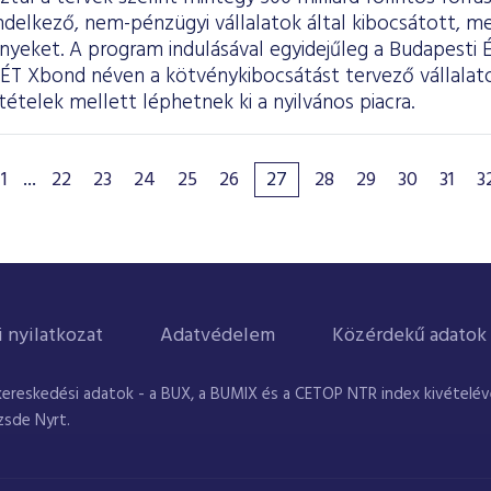
ndelkező, nem-pénzügyi vállalatok által kibocsátott, m
nyeket. A program indulásával egyidejűleg a Budapesti 
BÉT Xbond néven a kötvénykibocsátást tervező vállala
tételek mellett léphetnek ki a nyilvános piacra.
1
...
22
23
24
25
26
27
28
29
30
31
3
i nyilatkozat
Adatvédelem
Közérdekű adatok
kereskedési adatok - a BUX, a BUMIX és a CETOP NTR index kivételével
zsde Nyrt.