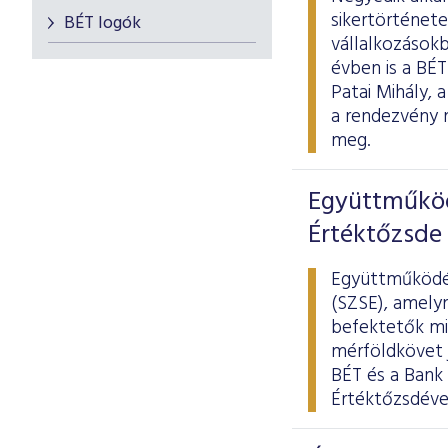
sikertörténete
BÉT logók
vállalkozások
évben is a BÉ
Patai Mihály,
a rendezvény 
meg.
Együttműköd
Értéktőzsde 
Együttműködés
(SZSE), amelyn
befektetők mi
mérföldkövet j
BÉT és a Bank 
Értéktőzsdével