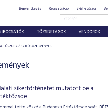
Bejelentkezés
Regisztráció
Elérhetőség
Be
KIBOCSÁTÓK
TŐZSDETAGOK
VENDOROK
SAJTÓSZOBA
SAJTÓKÖZLEMÉNYEK
lemények
lalati sikertörténetet mutatott be a
rtéktőzsde
ommal tette közzé a Budapesti Értéktőzsde saját, BÉT5