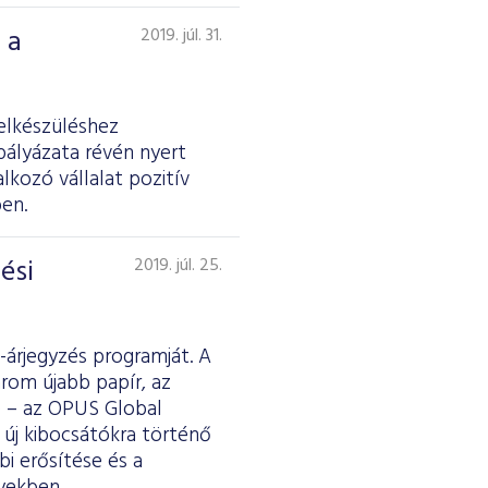
 a
2019. júl. 31.
elkészüléshez
pályázata révén nyert
kozó vállalat pozitív
en.
ési
2019. júl. 25.
-árjegyzés programját. A
rom újabb papír, az
e – az OPUS Global
s új kibocsátókra történő
bi erősítése és a