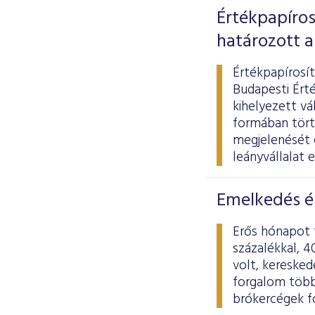
Értékpapíros
határozott a
Értékpapírosít
Budapesti Érté
kihelyezett vá
formában törté
megjelenését é
leányvállalat 
Emelkedés é
Erős hónapot 
százalékkal, 4
volt, keresked
forgalom több 
brókercégek fo