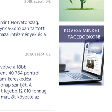
2019. szept. 04.
amint Horvátország,
ynica-Zdrójban tartott
KÖVESS MINKET
hazai intézmények és a
FACEBOOKON!
2019. szept. 03.
övetve a főbb
kent 40 764 pontról
 ami kereskedési
hónap szintjét. A
lejjebb 12 010 forintig.
mat, őt követte az