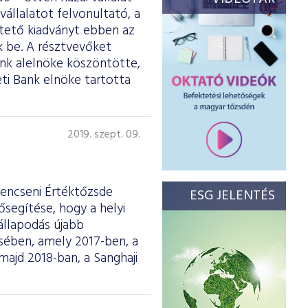
vállalatot felvonultató, a
ltető kiadványt ebben az
 be. A résztvevőket
ank alelnöke köszöntötte,
ti Bank elnöke tartotta
2019. szept. 09.
Sencseni Értéktőzsde
ESG JELENTÉS
ősegítése, hogy a helyi
állapodás újabb
ésében, amely 2017-ben, a
majd 2018-ban, a Sanghaji