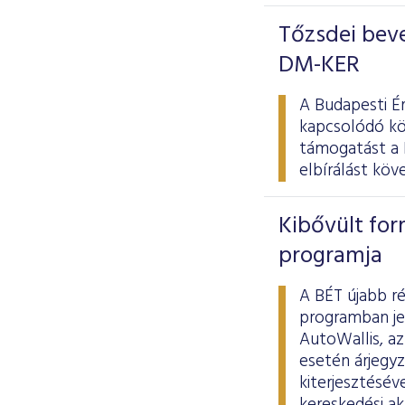
Tőzsdei beve
DM-KER
A Budapesti É
kapcsolódó kö
támogatást a 
elbírálást kö
Kibővült for
programja
A BÉT újabb r
programban je
AutoWallis, a
esetén árjegyz
kiterjesztésév