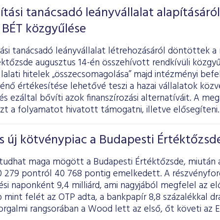
ítási tanácsadó leányvállalat alapításáról
 BÉT közgyűlése
ási tanácsadó leányvállalat létrehozásáról döntöttek a
ktőzsde augusztus 14-én összehívott rendkívüli közgyű
llalati hitelek „összecsomagolása” majd intézményi bef
nő értékesítése lehetővé teszi a hazai vállalatok közv
s ezáltal bővíti azok finanszírozási alternatíváit. A me
ezt a folyamatot hivatott támogatni, illetve elősegíteni.
s új kötvénypiac a Budapesti Értéktőzsd
tudhat maga mögött a Budapesti Értéktőzsde, miután a
0 279 pontról 40 768 pontig emelkedett. A részvényforg
ési naponként 9,4 milliárd, ami nagyjából megfelel az el
mint felét az OTP adta, a bankpapír 8,8 százalékkal dr
rgalmi rangsorában a Wood lett az első, őt követi az E