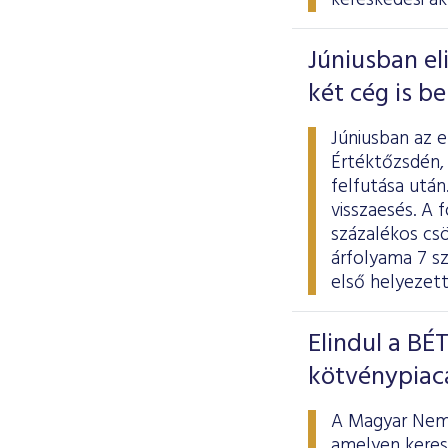
kereskedési ak
Júniusban el
két cég is b
Júniusban az 
Értéktőzsdén,
felfutása utá
visszaesés. A f
százalékos cs
árfolyama 7 sz
első helyezett
Elindul a BÉ
kötvénypiac
A Magyar Nemze
amelyen keresz