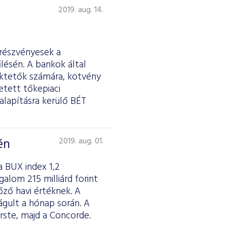
2019. aug. 14.
 részvényesek a
lésén. A bankok által
ektetők számára, kötvény
etett tőkepiaci
galapításra kerülő BÉT
én
2019. aug. 01.
 BUX index 1,2
alom 215 milliárd forint
őző havi értéknek. A
ágult a hónap során. A
rste, majd a Concorde.