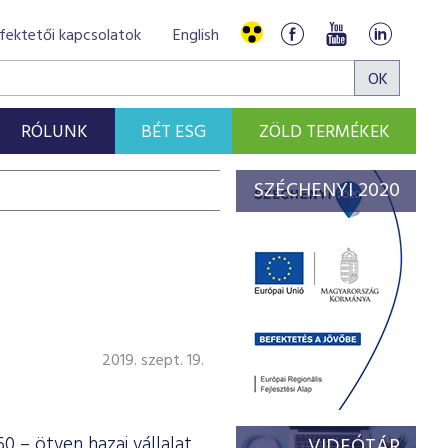
fektetői kapcsolatok
English
RÓLUNK
BÉT ESG
ZÖLD TERMÉKEK
SZÉCHENYI 2020
2019. szept. 19.
0 – ötven hazai vállalat
VIDEÓTÁR