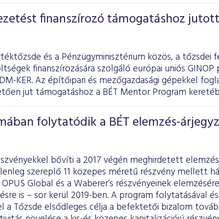
zetést finanszírozó támogatáshoz jutott
rtéktőzsde és a Pénzügyminisztérium közös, a tőzsdei f
ltségek finanszírozására szolgáló európai uniós GINOP 
DM-KER. Az építőipari és mezőgazdasági gépekkel foglal
vetően jut támogatáshoz a BÉT Mentor Program keretéb
mában folytatódik a BÉT elemzés-árjegyz
észvényekkel bővíti a 2017 végén meghirdetett elemzés
lenleg szereplő 11 közepes méretű részvény mellett há
z OPUS Global és a Waberer’s részvényeinek elemzésér
ésre is – sor kerül 2019-ben. A program folytatásával é
el a Tőzsde elsődleges célja a befektetői bizalom továb