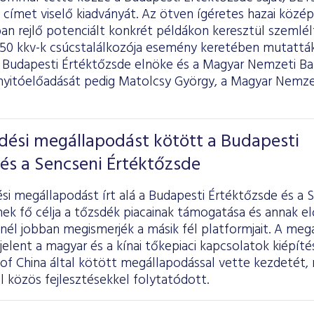
 címet viselő kiadványát. Az ötven ígéretes hazai közép
ban rejlő potenciált konkrét példákon keresztül szemlé
T50 kkv-k csúcstalálkozója esemény keretében mutatták
 a Budapesti Értéktőzsde elnöke és a Magyar Nemzeti B
nyitóelőadását pedig Matolcsy György, a Magyar Nemze
ési megállapodást kötött a Budapesti
és a Sencseni Értéktőzsde
i megállapodást írt alá a Budapesti Értéktőzsde és a 
ek fő célja a tőzsdék piacainak támogatása és annak el
nél jobban megismerjék a másik fél platformjait. A meg
elent a magyar és a kínai tőkepiaci kapcsolatok kiépít
of China által kötött megállapodással vette kezdetét, 
 közös fejlesztésekkel folytatódott.