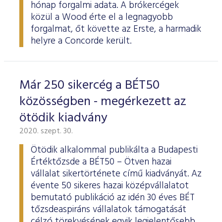
hónap forgalmi adata. A brókercégek
közül a Wood érte el a legnagyobb
forgalmat, őt követte az Erste, a harmadik
helyre a Concorde került.
Már 250 sikercég a BÉT50
közösségben - megérkezett az
ötödik kiadvány
2020. szept. 30.
Ötödik alkalommal publikálta a Budapesti
Értéktőzsde a BÉT50 – Ötven hazai
vállalat sikertörténete című kiadványát. Az
évente 50 sikeres hazai középvállalatot
bemutató publikáció az idén 30 éves BÉT
tőzsdeaspiráns vállalatok támogatását
célzó törekvésének egyik legjelentősebb