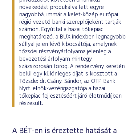
privatizációt követően dinamikus
növekedést produkálva lett egyre
nagyobbá, immár a kelet-közép európai
régió vezető banki szereplőjeként tartják
számon. Egyúttal a hazai tőkepiac
meghatározó, a BUX indexben legnagyobb
súllyal jelen lévő kibocsátója, amelynek
tőzsdei részvényárfolyama jelenleg a
bevezetési árfolyam mintegy
százszorosán forog. A rendezvény keretén
belül egy különleges díjat is kiosztott a
Tőzsde: dr. Csányi Sándor, az OTP Bank
Nyrt. elnök-vezérigazgatója a hazai
tőkepiac fejlesztéséért járó életműdíjban
részesült.
A BÉT-en is éreztette hatását a