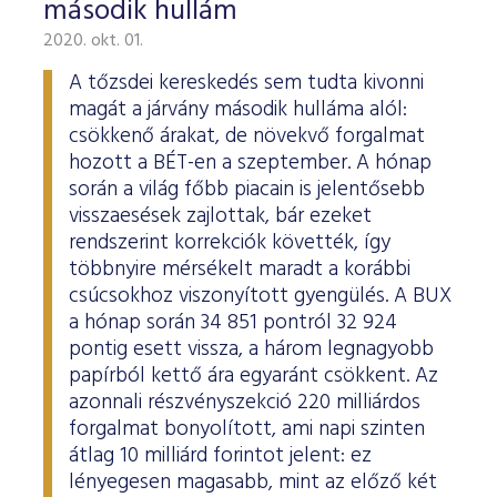
második hullám
2020. okt. 01.
A tőzsdei kereskedés sem tudta kivonni
magát a járvány második hulláma alól:
csökkenő árakat, de növekvő forgalmat
hozott a BÉT-en a szeptember. A hónap
során a világ főbb piacain is jelentősebb
visszaesések zajlottak, bár ezeket
rendszerint korrekciók követték, így
többnyire mérsékelt maradt a korábbi
csúcsokhoz viszonyított gyengülés. A BUX
a hónap során 34 851 pontról 32 924
pontig esett vissza, a három legnagyobb
papírból kettő ára egyaránt csökkent. Az
azonnali részvényszekció 220 milliárdos
forgalmat bonyolított, ami napi szinten
átlag 10 milliárd forintot jelent: ez
lényegesen magasabb, mint az előző két