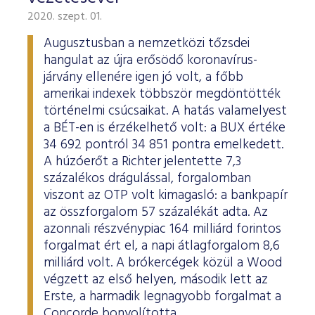
2020. szept. 01.
Augusztusban a nemzetközi tőzsdei
hangulat az újra erősödő koronavírus-
járvány ellenére igen jó volt, a főbb
amerikai indexek többször megdöntötték
történelmi csúcsaikat. A hatás valamelyest
a BÉT-en is érzékelhető volt: a BUX értéke
34 692 pontról 34 851 pontra emelkedett.
A húzóerőt a Richter jelentette 7,3
százalékos drágulással, forgalomban
viszont az OTP volt kimagasló: a bankpapír
az összforgalom 57 százalékát adta. Az
azonnali részvénypiac 164 milliárd forintos
forgalmat ért el, a napi átlagforgalom 8,6
milliárd volt. A brókercégek közül a Wood
végzett az első helyen, második lett az
Erste, a harmadik legnagyobb forgalmat a
Concorde bonyolította.