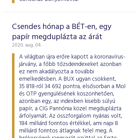
Csendes hónap a BÉT-en, egy
papír megduplázta az árát
2020. aug. 04.
A világban újra erőre kapott a koronavírus-
járvány, a főbb tőzsdeindexeket azonban
ez nem akadályozta a további
emelkedésben. A BUX ugyan csökkent,
35 818-ról 34 692 pontra, elsősorban a Mol
és OTP gyengülésének köszönhetően,
azonban egy, az indexben kisebb súlyú
papír, a CIG Pannónia közel megduplázta
árfolyamát. Az összforgalom nyárias volt,
184 milliárd forintos értékkel, ami napi 8
milliárd forintos átlagnak felel meg. A