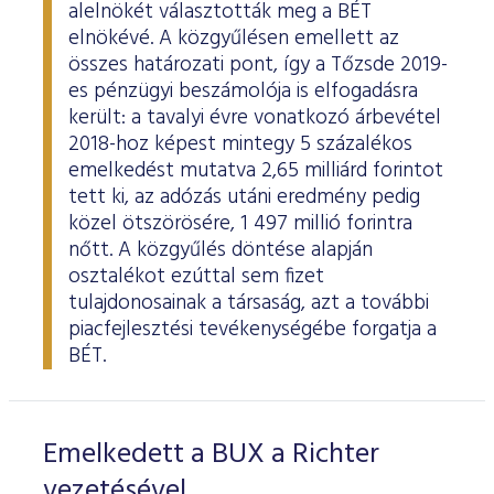
alelnökét választották meg a BÉT
elnökévé. A közgyűlésen emellett az
összes határozati pont, így a Tőzsde 2019-
es pénzügyi beszámolója is elfogadásra
került: a tavalyi évre vonatkozó árbevétel
2018-hoz képest mintegy 5 százalékos
emelkedést mutatva 2,65 milliárd forintot
tett ki, az adózás utáni eredmény pedig
közel ötszörösére, 1 497 millió forintra
nőtt. A közgyűlés döntése alapján
osztalékot ezúttal sem fizet
tulajdonosainak a társaság, azt a további
piacfejlesztési tevékenységébe forgatja a
BÉT.
Emelkedett a BUX a Richter
vezetésével