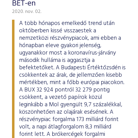
BÉT-en
2020. nov. 02.
A több hónapos emelkedő trend után
októberben kissé visszaestek a
nemzetközi részvénypiacok, ami ebben a
hónapban eleve gyakori jelenség,
ugyanakkor most a koronavírus-járvány
második hulláma is aggasztja a
befektetőket. A Budapesti Értéktőzsdén is
csökkentek az árak, de jellemzően kisebb
mértékben, mint a főbb európai piacokon.
A BUX 32 924 pontról 32 279 pontig
csökkent, a vezető papírok közül
leginkább a Mol gyengült 9,7 százalékkal,
köszönhetően az olajárak esésének. A
részvénypiac forgalma 173 milliárd forint
volt, a napi átlagforgalom 8,3 milliárd
forint lett. A brókercégek forgalmi