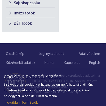
Sajtókapcsolat
Imázs fotók
BÉT logók
Oldaltérkép
Jogi nyilatkozat
Adatvédelem
Közérdekű adatok
Karrier
Kapcsolat
English
A portálon megjelenített kereskedési adatok - a
COOKIE-K ENGEDÉLYEZÉSE
BUX, a BUMIX és a CETOP NTR index kivételével -
Ez a weboldal cookie-kat használ az online felhasználói élmény
15 perccel késleltetettek.
növelése érdekében. Ön az oldal használatának folytatásával
© 2019 Budapesti Értéktőzsde Nyrt.
beleegyezik a cookie-k használatába.
További információk