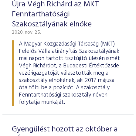
ESG Útmutató
Újra Végh Richárd az MKT
Fenntarthatósági
Szakosztályának elnöke
2020. nov. 25.
A Magyar Közgazdasági Társaság (MKT)
Felelős Vállalatirányítás Szakosztályának
mai napon tartott tisztújító ülésén ismét
Végh Richárdot, a Budapesti Értéktőzsde
vezérigazgatóját választották meg a
szakosztály elnökének, aki 2017 májusa
óta tölti be a pozíciót. A szakosztály
Fenntarthatósági szakosztály néven
folytatja munkáját
.
Gyengülést hozott az október a