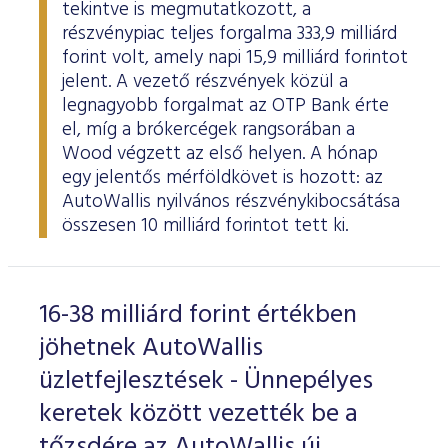
tekintve is megmutatkozott, a
részvénypiac teljes forgalma 333,9 milliárd
forint volt, amely napi 15,9 milliárd forintot
jelent. A vezető részvények közül a
legnagyobb forgalmat az OTP Bank érte
el, míg a brókercégek rangsorában a
Wood végzett az első helyen. A hónap
egy jelentős mérföldkövet is hozott: az
AutoWallis nyilvános részvénykibocsátása
összesen 10 milliárd forintot tett ki.
16-38 milliárd forint értékben
jöhetnek AutoWallis
üzletfejlesztések - Ünnepélyes
keretek között vezették be a
tőzsdére az AutoWallis új