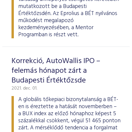
mutatkozott be a Budapesti
Értéktőzsdén. Az Eprolius a BÉT nyilvános
működést megalapozó
kezdeményezésében, a Mentor
Programban is részt vett.
Korrekció, AutoWallis IPO –
felemás hónapot zárt a
Budapesti Értéktőzsde
2021. dec. 01.
A globális tőkepiaci bizonytalanság a BÉT-
en is éreztette a hatását novemberben –
a BUX index az előző hónaphoz képest 5
százalékkal csökkent, végül 51 465 ponton
zárt. A mérséklődő tendencia a forgalmat