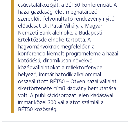
csúcstalálkozóját, a BÉT50 konferenciát. A
hazai gazdasági élet meghatározó
szereplőit felvonultató rendezvény nyitó
előadását Dr. Patai Mihály, a Magyar
Nemzeti Bank alelnöke, a Budapesti
Értéktőzsde elnöke tartotta. A
hagyományoknak megfelelően a
konferencia kiemelt programeleme a hazai
kötődésű, dinamikusan növekvő
középvállalatokat a reflektorfénybe
helyező, immár hatodik alkalommal
összeállított BÉT50 – Ötven hazai vállalat
sikertörténete című kiadvány bemutatása
volt. A publikációsorozat jelen kiadásával
immár közel 300 vállalatot számlál a
BÉT50 közösség.