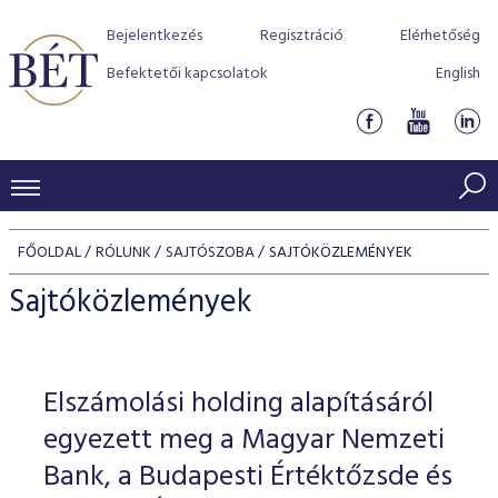
Bejelentkezés
Regisztráció
Elérhetőség
Befektetői kapcsolatok
English
KERESKEDÉSI ADATOK
FŐOLDAL
RÓLUNK
SAJTÓSZOBA
SAJTÓKÖZLEMÉNYEK
INDEXEK
BEFEKTETŐK
Sajtóközlemények
Részvényindexek
Piaci forgalom
Termékcsoportok
KIBOCSÁTÓK
Kötvényindexek
Kedvenc instrumentumok
Szabályozás
Indexek
Részvény és vállalati kötvény tőzsdei bevezetését támoga
Elszámolási holding alapításáról
TŐZSDETAGOK
Jelzáloglevél indexek
program
Azonnali Piac
Alkalmazott díjstruktúra
BÉT szabályzatok
Részvény szekció
egyezett meg a Magyar Nemzeti
Tőzsdetagok, üzletkötők
VENDOROK
Vállalati kötvény indexek
Származékos piac
BÉT Xtend - Részvénypiac egyszerűen
Részvények
Bank, a Budapesti Értéktőzsde és
Elszámolás
Befektetővédelem
Hitelpapír szekció
Útmutató a taggá váláshoz