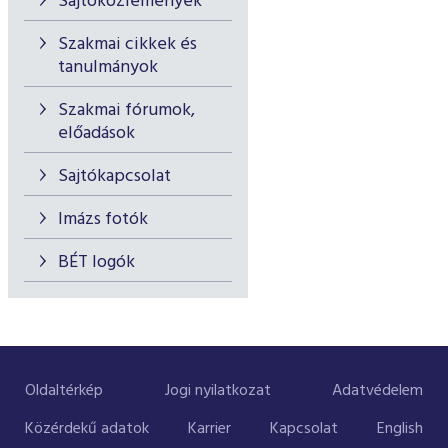
Sajtóközlemények
Szakmai cikkek és
tanulmányok
Szakmai fórumok,
előadások
Sajtókapcsolat
Imázs fotók
BÉT logók
Oldaltérkép
Jogi nyilatkozat
Adatvédelem
Közérdekű adatok
Karrier
Kapcsolat
English