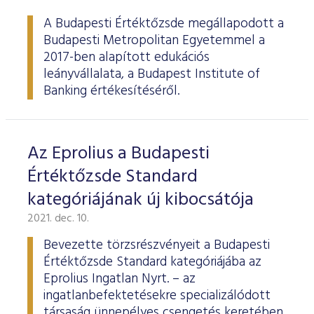
ESG Útmutató
A Budapesti Értéktőzsde megállapodott a
Budapesti Metropolitan Egyetemmel a
2017-ben alapított edukációs
leányvállalata, a Budapest Institute of
Banking értékesítéséről.
Az Eprolius a Budapesti
Értéktőzsde Standard
kategóriájának új kibocsátója
2021. dec. 10.
Bevezette törzsrészvényeit a Budapesti
Értéktőzsde Standard kategóriájába az
Eprolius Ingatlan Nyrt. – az
ingatlanbefektetésekre specializálódott
társaság ünnepélyes csengetés keretében