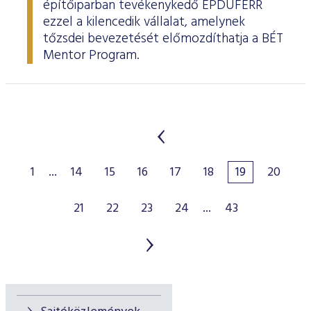
építőiparban tevékenykedő ÉPDUFERR
ezzel a kilencedik vállalat, amelynek
tőzsdei bevezetését előmozdíthatja a BÉT
Mentor Program.
1
...
14
15
16
17
18
19
20
21
22
23
24
...
43