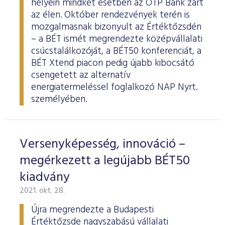
helyein mindkét esetben az OTP Bank zárt
az élen. Október rendezvények terén is
mozgalmasnak bizonyult az Értéktőzsdén
– a BÉT ismét megrendezte középvállalati
csúcstalálkozóját, a BÉT50 konferenciát, a
BÉT Xtend piacon pedig újabb kibocsátó
csengetett az alternatív
energiatermeléssel foglalkozó NAP Nyrt.
személyében.
Versenyképesség, innováció –
megérkezett a legújabb BÉT50
kiadvány
2021. okt. 28.
Újra megrendezte a Budapesti
Értéktőzsde nagyszabású vállalati