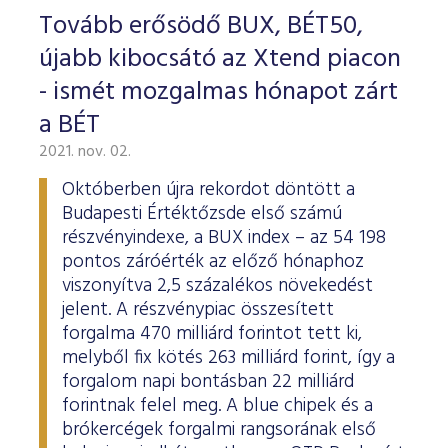
Tovább erősödő BUX, BÉT50,
újabb kibocsátó az Xtend piacon
- ismét mozgalmas hónapot zárt
a BÉT
2021. nov. 02.
Októberben újra rekordot döntött a
Budapesti Értéktőzsde első számú
részvényindexe, a BUX index – az 54 198
pontos záróérték az előző hónaphoz
viszonyítva 2,5 százalékos növekedést
jelent. A részvénypiac összesített
forgalma 470 milliárd forintot tett ki,
melyből fix kötés 263 milliárd forint, így a
forgalom napi bontásban 22 milliárd
forintnak felel meg. A blue chipek és a
brókercégek forgalmi rangsorának első