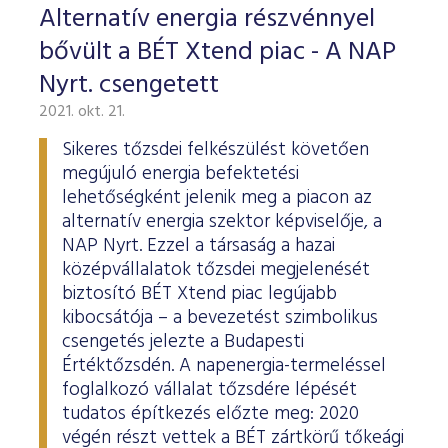
Alternatív energia részvénnyel
bővült a BÉT Xtend piac - A NAP
Nyrt. csengetett
2021. okt. 21.
Sikeres tőzsdei felkészülést követően
megújuló energia befektetési
lehetőségként jelenik meg a piacon az
alternatív energia szektor képviselője, a
NAP Nyrt. Ezzel a társaság a hazai
középvállalatok tőzsdei megjelenését
biztosító BÉT Xtend piac legújabb
kibocsátója – a bevezetést szimbolikus
csengetés jelezte a Budapesti
Értéktőzsdén. A napenergia-termeléssel
foglalkozó vállalat tőzsdére lépését
tudatos építkezés előzte meg: 2020
végén részt vettek a BÉT zártkörű tőkeági