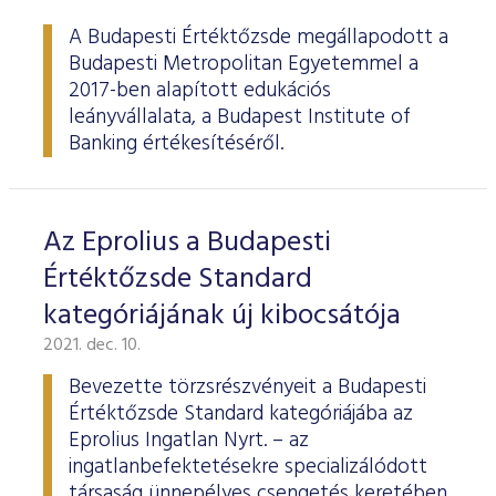
ESG Útmutató
A Budapesti Értéktőzsde megállapodott a
Budapesti Metropolitan Egyetemmel a
2017-ben alapított edukációs
leányvállalata, a Budapest Institute of
Banking értékesítéséről.
Az Eprolius a Budapesti
Értéktőzsde Standard
kategóriájának új kibocsátója
2021. dec. 10.
Bevezette törzsrészvényeit a Budapesti
Értéktőzsde Standard kategóriájába az
Eprolius Ingatlan Nyrt. – az
ingatlanbefektetésekre specializálódott
társaság ünnepélyes csengetés keretében