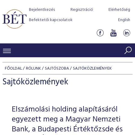
Bejelentkezés
Regisztráció
Elérhetőség
Befektetői kapcsolatok
English
KERESKEDÉSI ADATOK
FŐOLDAL
RÓLUNK
SAJTÓSZOBA
SAJTÓKÖZLEMÉNYEK
INDEXEK
BEFEKTETŐK
Sajtóközlemények
Részvényindexek
Piaci forgalom
Termékcsoportok
KIBOCSÁTÓK
Kötvényindexek
Kedvenc instrumentumok
Szabályozás
Indexek
Részvény és vállalati kötvény tőzsdei bevezetését támoga
Elszámolási holding alapításáról
TŐZSDETAGOK
Jelzáloglevél indexek
program
Azonnali Piac
Alkalmazott díjstruktúra
BÉT szabályzatok
Részvény szekció
egyezett meg a Magyar Nemzeti
Tőzsdetagok, üzletkötők
VENDOROK
Vállalati kötvény indexek
Származékos piac
BÉT Xtend - Részvénypiac egyszerűen
Részvények
Bank, a Budapesti Értéktőzsde és
Elszámolás
Befektetővédelem
Hitelpapír szekció
Útmutató a taggá váláshoz