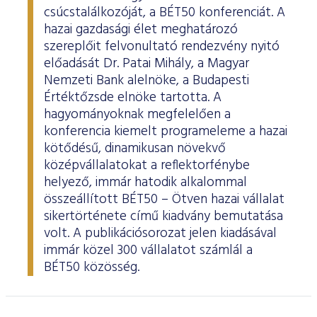
csúcstalálkozóját, a BÉT50 konferenciát. A
hazai gazdasági élet meghatározó
szereplőit felvonultató rendezvény nyitó
előadását Dr. Patai Mihály, a Magyar
Nemzeti Bank alelnöke, a Budapesti
Értéktőzsde elnöke tartotta. A
hagyományoknak megfelelően a
konferencia kiemelt programeleme a hazai
kötődésű, dinamikusan növekvő
középvállalatokat a reflektorfénybe
helyező, immár hatodik alkalommal
összeállított BÉT50 – Ötven hazai vállalat
sikertörténete című kiadvány bemutatása
volt. A publikációsorozat jelen kiadásával
immár közel 300 vállalatot számlál a
BÉT50 közösség.