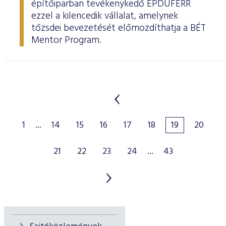
építőiparban tevékenykedő ÉPDUFERR
ezzel a kilencedik vállalat, amelynek
tőzsdei bevezetését előmozdíthatja a BÉT
Mentor Program.
1
...
14
15
16
17
18
19
20
21
22
23
24
...
43