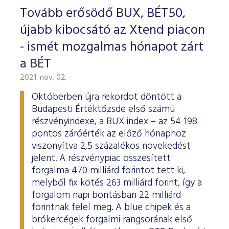
Tovább erősödő BUX, BÉT50,
újabb kibocsátó az Xtend piacon
- ismét mozgalmas hónapot zárt
a BÉT
2021. nov. 02.
Októberben újra rekordot döntött a
Budapesti Értéktőzsde első számú
részvényindexe, a BUX index – az 54 198
pontos záróérték az előző hónaphoz
viszonyítva 2,5 százalékos növekedést
jelent. A részvénypiac összesített
forgalma 470 milliárd forintot tett ki,
melyből fix kötés 263 milliárd forint, így a
forgalom napi bontásban 22 milliárd
forintnak felel meg. A blue chipek és a
brókercégek forgalmi rangsorának első