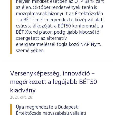
helyein mindkét esetben az OTP Bank zárt
az élen. Október rendezvények terén is
mozgalmasnak bizonyult az Értéktőzsdén
– a BÉT ismét megrendezte középvállalati
csúcstalálkozóját, a BÉT50 konferenciát, a
BÉT Xtend piacon pedig újabb kibocsátó
csengetett az alternatív
energiatermeléssel foglalkozó NAP Nyrt.
személyében.
Versenyképesség, innováció –
megérkezett a legújabb BÉT50
kiadvány
2021. okt. 28.
Újra megrendezte a Budapesti
Értéktőzsde nagyszabású vállalati