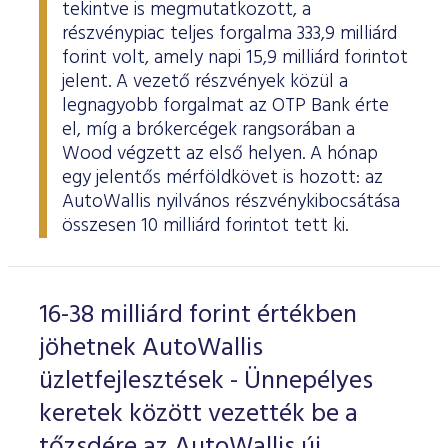
tekintve is megmutatkozott, a
részvénypiac teljes forgalma 333,9 milliárd
forint volt, amely napi 15,9 milliárd forintot
jelent. A vezető részvények közül a
legnagyobb forgalmat az OTP Bank érte
el, míg a brókercégek rangsorában a
Wood végzett az első helyen. A hónap
egy jelentős mérföldkövet is hozott: az
AutoWallis nyilvános részvénykibocsátása
összesen 10 milliárd forintot tett ki.
16-38 milliárd forint értékben
jöhetnek AutoWallis
üzletfejlesztések - Ünnepélyes
keretek között vezették be a
tőzsdére az AutoWallis új