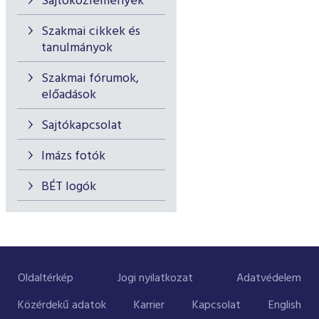
Sajtóközlemények
Szakmai cikkek és
tanulmányok
Szakmai fórumok,
előadások
Sajtókapcsolat
Imázs fotók
BÉT logók
Oldaltérkép
Jogi nyilatkozat
Adatvédelem
Közérdekű adatok
Karrier
Kapcsolat
English