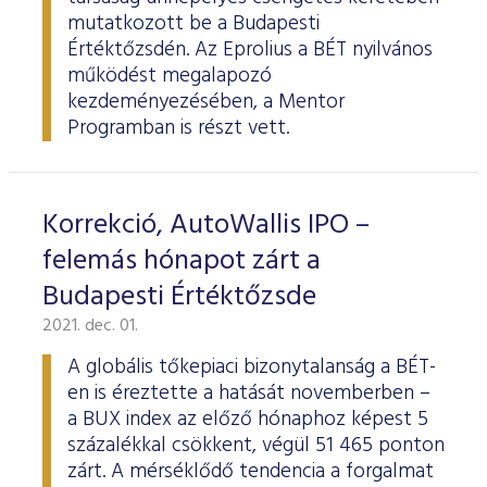
mutatkozott be a Budapesti
Értéktőzsdén. Az Eprolius a BÉT nyilvános
működést megalapozó
kezdeményezésében, a Mentor
Programban is részt vett.
Korrekció, AutoWallis IPO –
felemás hónapot zárt a
Budapesti Értéktőzsde
2021. dec. 01.
A globális tőkepiaci bizonytalanság a BÉT-
en is éreztette a hatását novemberben –
a BUX index az előző hónaphoz képest 5
százalékkal csökkent, végül 51 465 ponton
zárt. A mérséklődő tendencia a forgalmat