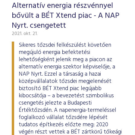
Alternatív energia részvénnyel
bővült a BÉT Xtend piac - A NAP
Nyrt. csengetett
2021. okt. 21.
Sikeres tőzsdei felkészülést követően
megújuló energia befektetési
lehetőségként jelenik meg a piacon az
alternatív energia szektor képviselője, a
NAP Nyrt. Ezzel a társaság a hazai
középvállalatok tőzsdei megjelenését
biztosító BÉT Xtend piac legújabb
kibocsátója – a bevezetést szimbolikus
csengetés jelezte a Budapesti
Értéktőzsdén. A napenergia-termeléssel
foglalkozó vállalat tőzsdére lépését
tudatos építkezés előzte meg: 2020
végén részt vettek a BÉT zártkörű tőkeági