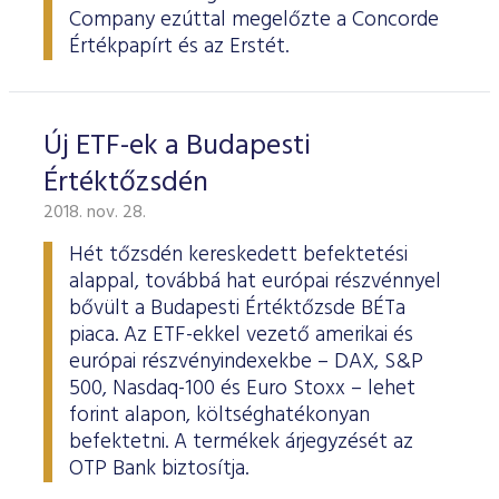
Company ezúttal megelőzte a Concorde
Értékpapírt és az Erstét.
Új ETF-ek a Budapesti
Értéktőzsdén
2018. nov. 28.
Hét tőzsdén kereskedett befektetési
alappal, továbbá hat európai részvénnyel
bővült a Budapesti Értéktőzsde BÉTa
piaca. Az ETF-ekkel vezető amerikai és
európai részvényindexekbe – DAX, S&P
500, Nasdaq-100 és Euro Stoxx – lehet
forint alapon, költséghatékonyan
befektetni. A termékek árjegyzését az
OTP Bank biztosítja.