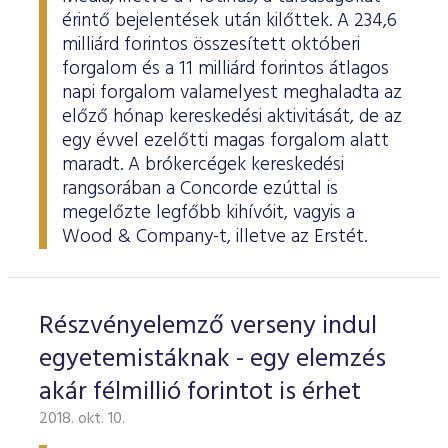
érintő bejelentések után kilőttek. A 234,6
milliárd forintos összesített októberi
forgalom és a 11 milliárd forintos átlagos
napi forgalom valamelyest meghaladta az
előző hónap kereskedési aktivitását, de az
egy évvel ezelőtti magas forgalom alatt
maradt. A brókercégek kereskedési
rangsorában a Concorde ezúttal is
megelőzte legfőbb kihívóit, vagyis a
Wood & Company-t, illetve az Erstét.
Részvényelemző verseny indul
egyetemistáknak - egy elemzés
akár félmillió forintot is érhet
2018. okt. 10.