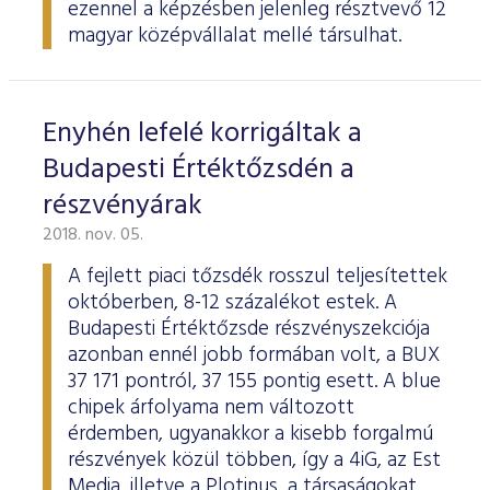
ezennel a képzésben jelenleg résztvevő 12
magyar középvállalat mellé társulhat.
Enyhén lefelé korrigáltak a
Budapesti Értéktőzsdén a
részvényárak
2018. nov. 05.
A fejlett piaci tőzsdék rosszul teljesítettek
októberben, 8-12 százalékot estek. A
Budapesti Értéktőzsde részvényszekciója
azonban ennél jobb formában volt, a BUX
37 171 pontról, 37 155 pontig esett. A blue
chipek árfolyama nem változott
érdemben, ugyanakkor a kisebb forgalmú
részvények közül többen, így a 4iG, az Est
Media, illetve a Plotinus, a társaságokat