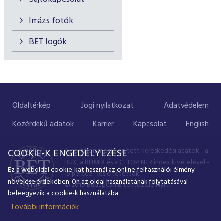
Imázs fotók
BÉT logók
Oldaltérkép
Jogi nyilatkozat
Adatvédelem
Közérdekű adatok
Karrier
Kapcsolat
English
A portálon megjelenített kereskedési adatok - a
COOKIE-K ENGEDÉLYEZÉSE
BUX, a BUMIX és a CETOP NTR index kivételével -
Ez a weboldal cookie-kat használ az online felhasználói élmény
15 perccel késleltetettek.
növelése érdekében. Ön az oldal használatának folytatásával
© 2019 Budapesti Értéktőzsde Nyrt.
beleegyezik a cookie-k használatába.
További információk