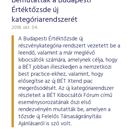
Bemutatták a Budapesti
Értéktőzsde új
kategóriarendszerét
2018. okt. 04.
A Budapesti Értéktőzsde új
részvénykategória-rendszert vezetett be a
leendő, valamint a már meglévő
kibocsátók számára, amelynek célja, hogy
a BÉT jobban illeszkedjen a nemzetközi
best practice-ekhez, valamint, hogy
elősegítse az új BÉT Xtend piac
megerősödését. Az új kategóriarendszer
részleteit a BÉT Kibocsátói Fórum című
eseménysorozatának őszi első
rendezvényén mutatták be, amelyen a
tőzsde új Felelős Társaságirányítási
Ajánlásairól is szó volt.