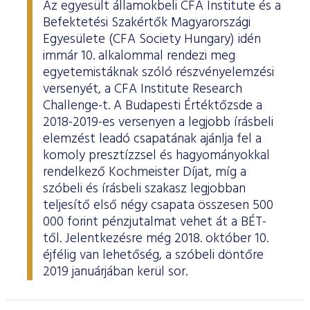
Az egyesült államokbeli CFA Institute és a
Befektetési Szakértők Magyarországi
Egyesülete (CFA Society Hungary) idén
immár 10. alkalommal rendezi meg
egyetemistáknak szóló részvényelemzési
versenyét, a CFA Institute Research
Challenge-t. A Budapesti Értéktőzsde a
2018-2019-es versenyen a legjobb írásbeli
elemzést leadó csapatának ajánlja fel a
komoly presztízzsel és hagyományokkal
rendelkező Kochmeister Díjat, míg a
szóbeli és írásbeli szakasz legjobban
teljesítő első négy csapata összesen 500
000 forint pénzjutalmat vehet át a BÉT-
től. Jelentkezésre még 2018. október 10.
éjfélig van lehetőség, a szóbeli döntőre
2019 januárjában kerül sor.