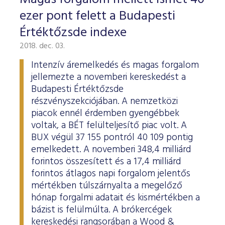
ESG Útmutató
ezer pont felett a Budapesti
Értéktőzsde indexe
2018. dec. 03.
Intenzív áremelkedés és magas forgalom
jellemezte a novemberi kereskedést a
Budapesti Értéktőzsde
részvényszekciójában. A nemzetközi
piacok ennél érdemben gyengébbek
voltak, a BÉT felülteljesítő piac volt. A
BUX végül 37 155 pontról 40 109 pontig
emelkedett. A novemberi 348,4 milliárd
forintos összesített és a 17,4 milliárd
forintos átlagos napi forgalom jelentős
mértékben túlszárnyalta a megelőző
hónap forgalmi adatait és kismértékben a
bázist is felülmúlta. A brókercégek
kereskedési rangsorában a Wood &