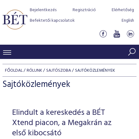
Bejelentkezés
Regisztráció
Elérhetőség
Befektetői kapcsolatok
English
KERESKEDÉSI ADATOK
FŐOLDAL
RÓLUNK
SAJTÓSZOBA
SAJTÓKÖZLEMÉNYEK
INDEXEK
BEFEKTETŐK
Sajtóközlemények
Részvényindexek
Piaci forgalom
Termékcsoportok
KIBOCSÁTÓK
Kötvényindexek
Kedvenc instrumentumok
Szabályozás
Indexek
Részvény és vállalati kötvény tőzsdei bevezetését támoga
Elindult a kereskedés a BÉT
TŐZSDETAGOK
Jelzáloglevél indexek
program
Azonnali Piac
Alkalmazott díjstruktúra
BÉT szabályzatok
Részvény szekció
Xtend piacon, a Megakrán az
Tőzsdetagok, üzletkötők
VENDOROK
Vállalati kötvény indexek
Származékos piac
BÉT Xtend - Részvénypiac egyszerűen
Részvények
első kibocsátó
Elszámolás
Befektetővédelem
Hitelpapír szekció
Útmutató a taggá váláshoz