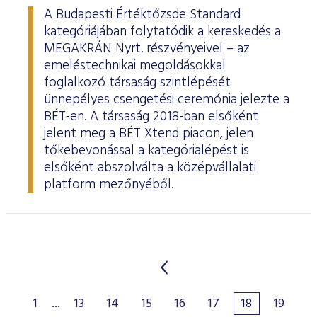
A Budapesti Értéktőzsde Standard
kategóriájában folytatódik a kereskedés a
MEGAKRÁN Nyrt. részvényeivel – az
emeléstechnikai megoldásokkal
foglalkozó társaság szintlépését
ünnepélyes csengetési ceremónia jelezte a
BÉT-en. A társaság 2018-ban elsőként
jelent meg a BÉT Xtend piacon, jelen
tőkebevonással a kategórialépést is
elsőként abszolválta a középvállalati
platform mezőnyéből.
1
...
13
14
15
16
17
18
19