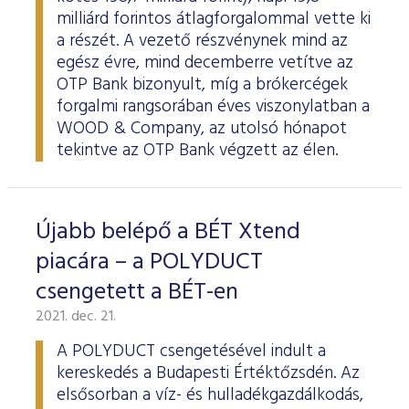
milliárd forintos átlagforgalommal vette ki
a részét. A vezető részvénynek mind az
egész évre, mind decemberre vetítve az
OTP Bank bizonyult, míg a brókercégek
forgalmi rangsorában éves viszonylatban a
WOOD & Company, az utolsó hónapot
tekintve az OTP Bank végzett az élen.
Újabb belépő a BÉT Xtend
piacára – a POLYDUCT
csengetett a BÉT-en
2021. dec. 21.
A POLYDUCT csengetésével indult a
kereskedés a Budapesti Értéktőzsdén. Az
elsősorban a víz- és hulladékgazdálkodás,