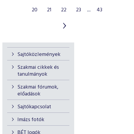
20
21
22
23
...
43
Sajtóközlemények
Szakmai cikkek és
tanulmányok
Szakmai fórumok,
előadások
Sajtókapcsolat
Imázs fotók
BÉT logók