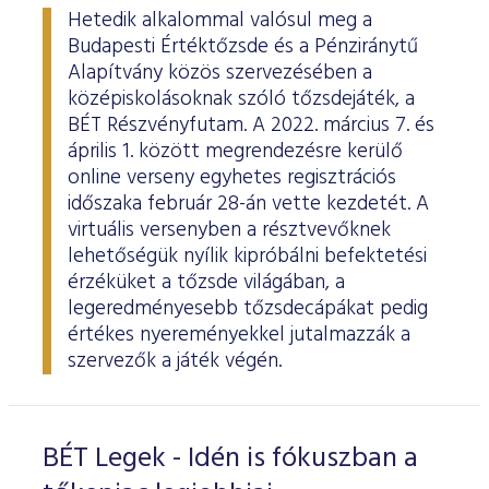
Hetedik alkalommal valósul meg a
Budapesti Értéktőzsde és a Pénziránytű
Alapítvány közös szervezésében a
középiskolásoknak szóló tőzsdejáték, a
BÉT Részvényfutam. A 2022. március 7. és
április 1. között megrendezésre kerülő
online verseny egyhetes regisztrációs
időszaka február 28-án vette kezdetét. A
virtuális versenyben a résztvevőknek
lehetőségük nyílik kipróbálni befektetési
érzéküket a tőzsde világában, a
legeredményesebb tőzsdecápákat pedig
értékes nyereményekkel jutalmazzák a
szervezők a játék végén.
BÉT Legek - Idén is fókuszban a