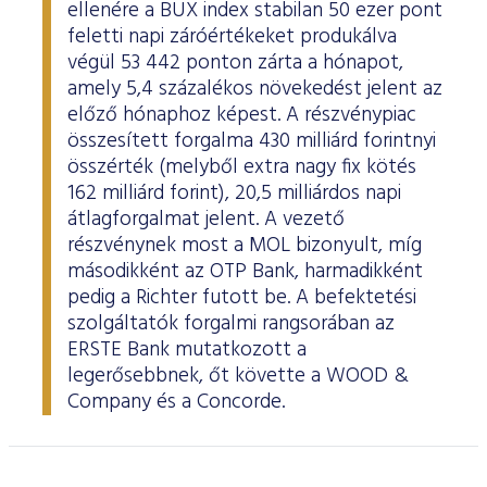
ellenére a BUX index stabilan 50 ezer pont
feletti napi záróértékeket produkálva
végül 53 442 ponton zárta a hónapot,
amely 5,4 százalékos növekedést jelent az
előző hónaphoz képest. A részvénypiac
összesített forgalma 430 milliárd forintnyi
összérték (melyből extra nagy fix kötés
162 milliárd forint), 20,5 milliárdos napi
átlagforgalmat jelent. A vezető
részvénynek most a MOL bizonyult, míg
másodikként az OTP Bank, harmadikként
pedig a Richter futott be. A befektetési
szolgáltatók forgalmi rangsorában az
ERSTE Bank mutatkozott a
legerősebbnek, őt követte a WOOD &
Company és a Concorde.