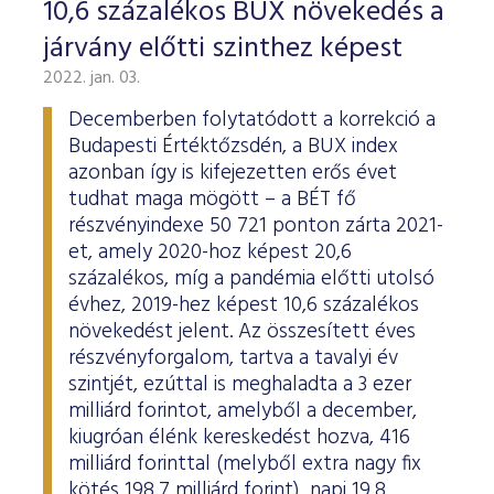
10,6 százalékos BUX növekedés a
járvány előtti szinthez képest
2022. jan. 03.
Decemberben folytatódott a korrekció a
Budapesti Értéktőzsdén, a BUX index
azonban így is kifejezetten erős évet
tudhat maga mögött – a BÉT fő
részvényindexe 50 721 ponton zárta 2021-
et, amely 2020-hoz képest 20,6
százalékos, míg a pandémia előtti utolsó
évhez, 2019-hez képest 10,6 százalékos
növekedést jelent. Az összesített éves
részvényforgalom, tartva a tavalyi év
szintjét, ezúttal is meghaladta a 3 ezer
milliárd forintot, amelyből a december,
kiugróan élénk kereskedést hozva, 416
milliárd forinttal (melyből extra nagy fix
kötés 198,7 milliárd forint), napi 19,8