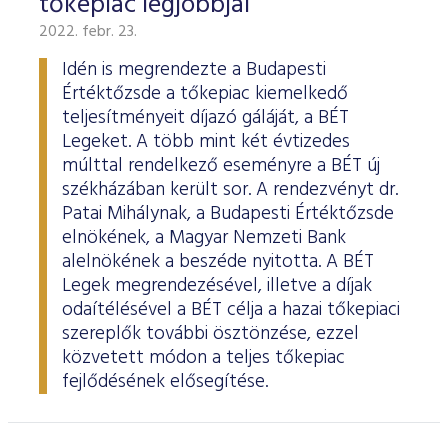
tőkepiac legjobbjai
2022. febr. 23.
Idén is megrendezte a Budapesti
Értéktőzsde a tőkepiac kiemelkedő
teljesítményeit díjazó gáláját, a BÉT
Legeket. A több mint két évtizedes
múlttal rendelkező eseményre a BÉT új
székházában került sor. A rendezvényt dr.
Patai Mihálynak, a Budapesti Értéktőzsde
elnökének, a Magyar Nemzeti Bank
alelnökének a beszéde nyitotta. A BÉT
Legek megrendezésével, illetve a díjak
odaítélésével a BÉT célja a hazai tőkepiaci
szereplők további ösztönzése, ezzel
közvetett módon a teljes tőkepiac
fejlődésének elősegítése.