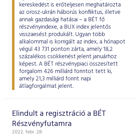
ESG Útmutató
kereskedést is erőteljesen meghatározta
az orosz-ukrán háborús konfliktus, illetve
annak gazdasági hatásai – a BÉT fő
részvényindexe, a BUX index jelentős
visszaesést produkált. Ugyan több
alkalommal is korrigált az index, a hónapot
végül 43 731 ponton zárta, amely 18,2
százalékos csökkenést jelent januárhoz
képest. A BÉT részvénypiaci összesített
forgalom 426 milliárd forintot tett ki,
amely 21,3 milliárd forint napi
átlagforgalmat jelent.
Elindult a regisztráció a BÉT
Részvényfutamra
2022. febr. 28.