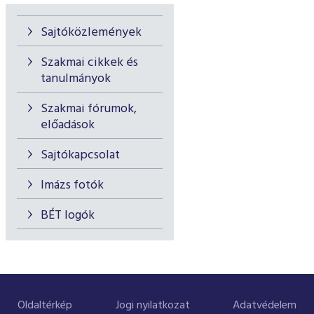
Sajtóközlemények
Szakmai cikkek és
tanulmányok
Szakmai fórumok,
előadások
Sajtókapcsolat
Imázs fotók
BÉT logók
Oldaltérkép
Jogi nyilatkozat
Adatvédelem