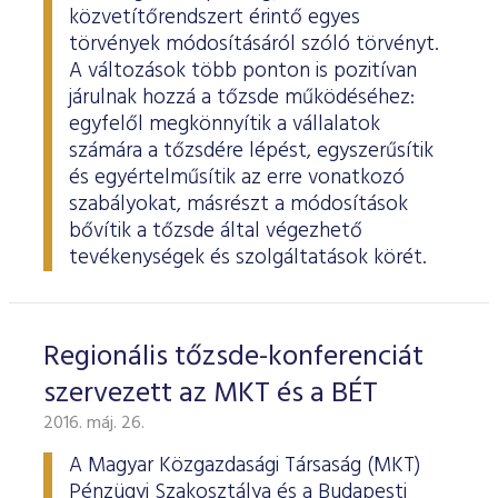
ESG Útmutató
közvetítőrendszert érintő egyes
törvények módosításáról szóló törvényt.
A változások több ponton is pozitívan
járulnak hozzá a tőzsde működéséhez:
egyfelől megkönnyítik a vállalatok
számára a tőzsdére lépést, egyszerűsítik
és egyértelműsítik az erre vonatkozó
szabályokat, másrészt a módosítások
bővítik a tőzsde által végezhető
tevékenységek és szolgáltatások körét.
Regionális tőzsde-konferenciát
szervezett az MKT és a BÉT
2016. máj. 26.
A Magyar Közgazdasági Társaság (MKT)
Pénzügyi Szakosztálya és a Budapesti