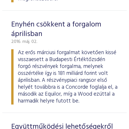
Enyhén csökkent a forgalom
áprilisban
2016. máj. 02.
Az erős márciusi forgalmat követően kissé
visszaesett a Budapesti Értéktőzsdén
forgó részvények forgalma, melynek
összértéke így is 181 milliárd forint volt
áprilisban. A részvénypiaci rangsor első
helyét továbbra is a Concorde foglalja el, a
második az Equilor, míg a Wood ezúttal a
harmadik helyre futott be.
Együttműködési lehetőségekről