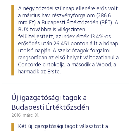
A négy tőzsdei szünnap ellenére erős volt
a március havi részvényforgalom (286,6
mrd Ft) a Budapesti Értéktőzsdén (BÉT). A
BUX továbbra is világszinten
felülteljesített, az index érték 13,4%-os
erősödés után 26 451 ponton állt a hónap
utolsó napján. A szekciótagok forgalmi
rangsorában az első helyet változatlanul a
Concorde birtokolja, a második a Wood, a
harmadik az Erste.
Új igazgatósági tagok a
Budapesti Értéktőzsdén
2016. márc. 31.
Két új Igazgatósági tagot választott a