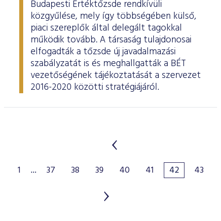
Budapesti Értéktőzsde rendkívüli
közgyűlése, mely így többségében külső,
piaci szereplők által delegált tagokkal
működik tovább. A társaság tulajdonosai
elfogadták a tőzsde új javadalmazási
szabályzatát is és meghallgatták a BÉT
vezetőségének tájékoztatását a szervezet
2016-2020 közötti stratégiájáról.
1
...
37
38
39
40
41
42
43