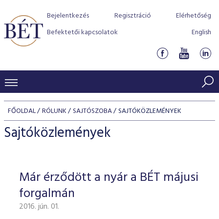
Bejelentkezés
Regisztráció
Elérhetőség
Befektetői kapcsolatok
English
KERESKEDÉSI ADATOK
FŐOLDAL
RÓLUNK
SAJTÓSZOBA
SAJTÓKÖZLEMÉNYEK
INDEXEK
BEFEKTETŐK
Sajtóközlemények
Részvényindexek
Piaci forgalom
Termékcsoportok
KIBOCSÁTÓK
Kötvényindexek
Kedvenc instrumentumok
Szabályozás
Indexek
Részvény és vállalati kötvény tőzsdei bevezetését támoga
Már érződött a nyár a BÉT májusi
TŐZSDETAGOK
Jelzáloglevél indexek
program
Azonnali Piac
Alkalmazott díjstruktúra
BÉT szabályzatok
Részvény szekció
forgalmán
Tőzsdetagok, üzletkötők
VENDOROK
Vállalati kötvény indexek
Származékos piac
BÉT Xtend - Részvénypiac egyszerűen
Részvények
Elszámolás
Befektetővédelem
2016. jún. 01.
Hitelpapír szekció
Útmutató a taggá váláshoz