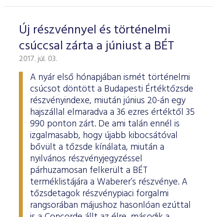
ESG Útmutató
Új részvénnyel és történelmi
csúccsal zárta a júniust a BÉT
2017. júl. 03.
A nyár első hónapjában ismét történelmi
csúcsot döntött a Budapesti Értéktőzsde
részvényindexe, miután június 20-án egy
hajszállal elmaradva a 36 ezres értéktől 35
990 ponton zárt. De ami talán ennél is
izgalmasabb, hogy újabb kibocsátóval
bővült a tőzsde kínálata, miután a
nyilvános részvényjegyzéssel
párhuzamosan felkerült a BÉT
terméklistájára a Waberer’s részvénye. A
tőzsdetagok részvénypiaci forgalmi
rangsorában májushoz hasonlóan ezúttal