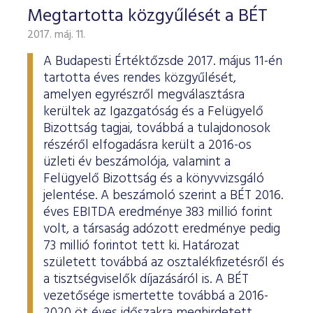
Megtartotta közgyűlését a BÉT
2017. máj. 11.
A Budapesti Értéktőzsde 2017. május 11-én
tartotta éves rendes közgyűlését,
amelyen egyrészről megválasztásra
kerültek az Igazgatóság és a Felügyelő
Bizottság tagjai, továbbá a tulajdonosok
részéről elfogadásra került a 2016-os
üzleti év beszámolója, valamint a
Felügyelő Bizottság és a könyvvizsgáló
jelentése. A beszámoló szerint a BÉT 2016.
éves EBITDA eredménye 383 millió forint
volt, a társaság adózott eredménye pedig
73 millió forintot tett ki. Határozat
született továbbá az osztalékfizetésről és
a tisztségviselők díjazásáról is. A BÉT
vezetősége ismertette továbbá a 2016-