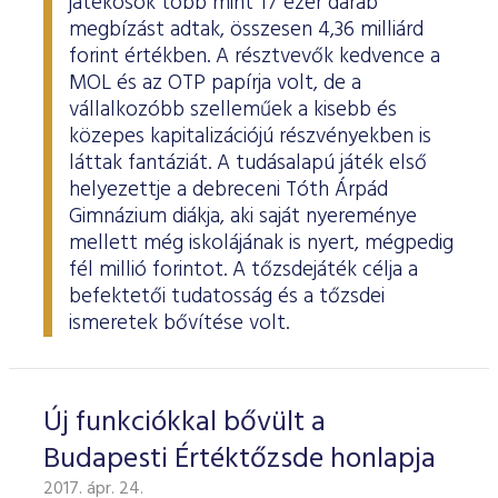
játékosok több mint 17 ezer darab
megbízást adtak, összesen 4,36 milliárd
forint értékben. A résztvevők kedvence a
MOL és az OTP papírja volt, de a
vállalkozóbb szelleműek a kisebb és
közepes kapitalizációjú részvényekben is
láttak fantáziát. A tudásalapú játék első
helyezettje a debreceni Tóth Árpád
Gimnázium diákja, aki saját nyereménye
mellett még iskolájának is nyert, mégpedig
fél millió forintot. A tőzsdejáték célja a
befektetői tudatosság és a tőzsdei
ismeretek bővítése volt.
Új funkciókkal bővült a
Budapesti Értéktőzsde honlapja
2017. ápr. 24.