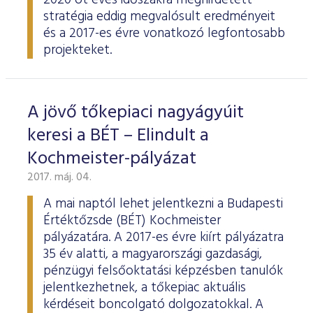
2020 öt éves időszakra meghirdetett
stratégia eddig megvalósult eredményeit
és a 2017-es évre vonatkozó legfontosabb
projekteket.
A jövő tőkepiaci nagyágyúit
keresi a BÉT – Elindult a
Kochmeister-pályázat
2017. máj. 04.
A mai naptól lehet jelentkezni a Budapesti
Értéktőzsde (BÉT) Kochmeister
pályázatára. A 2017-es évre kiírt pályázatra
35 év alatti, a magyarországi gazdasági,
pénzügyi felsőoktatási képzésben tanulók
jelentkezhetnek, a tőkepiac aktuális
kérdéseit boncolgató dolgozatokkal. A