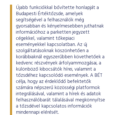
Újabb funkciókkal bővítette honlapját a
Budapesti Értéktőzsde, amelyek
segítségével a felhasználók még
gyorsabban és kényelmesebben juthatnak
információhoz a parketten jegyzett
cégekkel, valamint tőkepiaci
eseményekkel kapcsolatban. Az új
szolgáltatásoknak köszönhetően a
korábbiaknál egyszerűbben követhetőek a
kedvenc részvények árfolyammozgásai, a
különböző kibocsátók hírei, valamint a
tőzsdéhez kapcsolódó események. A BÉT
célja, hogy az érdeklődő befektetők
számára népszerű közösségi platformok
integrálásával, valamint a hírek és adatok
felhasználóbarát tálalásával megkönnyítse
a tőzsdével kapcsolatos információk
mindennapi elérését.