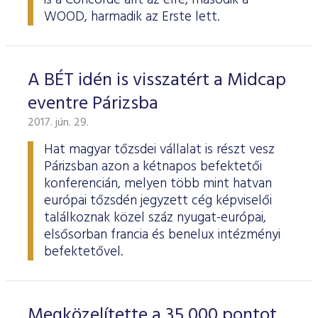
is a Concorde állt az élre, második a
WOOD, harmadik az Erste lett.
A BÉT idén is visszatért a Midcap
eventre Párizsba
2017. jún. 29.
Hat magyar tőzsdei vállalat is részt vesz
Párizsban azon a kétnapos befektetői
konferencián, melyen több mint hatvan
európai tőzsdén jegyzett cég képviselői
találkoznak közel száz nyugat-európai,
elsősorban francia és benelux intézményi
befektetővel.
Megközelítette a 35 000 pontot