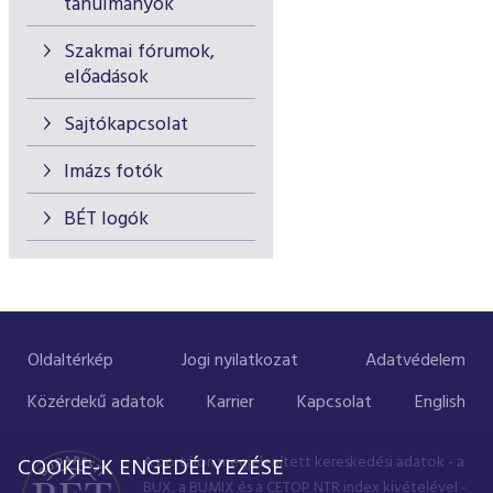
tanulmányok
Szakmai fórumok,
előadások
Sajtókapcsolat
Imázs fotók
BÉT logók
Oldaltérkép
Jogi nyilatkozat
Adatvédelem
Közérdekű adatok
Karrier
Kapcsolat
English
A portálon megjelenített kereskedési adatok - a
COOKIE-K ENGEDÉLYEZÉSE
BUX, a BUMIX és a CETOP NTR index kivételével -