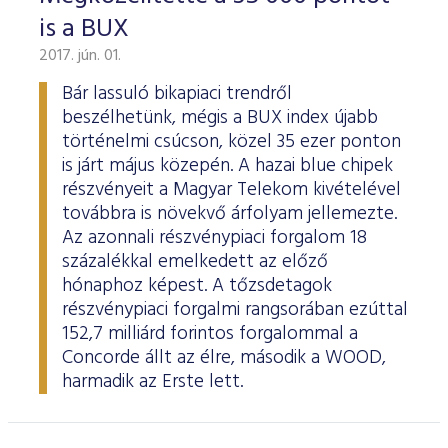
is a BUX
2017. jún. 01.
Bár lassuló bikapiaci trendről
beszélhetünk, mégis a BUX index újabb
történelmi csúcson, közel 35 ezer ponton
is járt május közepén. A hazai blue chipek
részvényeit a Magyar Telekom kivételével
továbbra is növekvő árfolyam jellemezte.
Az azonnali részvénypiaci forgalom 18
százalékkal emelkedett az előző
hónaphoz képest. A tőzsdetagok
részvénypiaci forgalmi rangsorában ezúttal
152,7 milliárd forintos forgalommal a
Concorde állt az élre, második a WOOD,
harmadik az Erste lett.