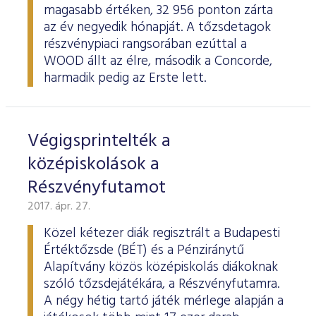
magasabb értéken, 32 956 ponton zárta
az év negyedik hónapját. A tőzsdetagok
részvénypiaci rangsorában ezúttal a
WOOD állt az élre, második a Concorde,
harmadik pedig az Erste lett.
Végigsprintelték a
középiskolások a
Részvényfutamot
2017. ápr. 27.
Közel kétezer diák regisztrált a Budapesti
Értéktőzsde (BÉT) és a Pénziránytű
Alapítvány közös középiskolás diákoknak
szóló tőzsdejátékára, a Részvényfutamra.
A négy hétig tartó játék mérlege alapján a