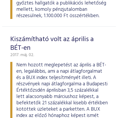
győztes hallgatók a publikációs lehetőség
mellett, komoly pénzjutalomban
részesülnek, 1.100.000 Ft összértékben.
Kiszámítható volt az április a
BÉT-en
2017. máj. 02.
Nem hozott meglepetést az április a BÉT-
en, legalábbis, ami a napi átlagforgalmat
és a BUX index teljesítményét illeti. A
részvények napi átlagforgalma a Budapesti
Értéktőzsdén áprilisban 3,5 százalékkal
lett alacsonyabb márciushoz képest, a
befektetők 21 százalékkal kisebb értékben
kötöttek üzleteket a parketten. A BUX
index az előző hónaphoz képest ismét