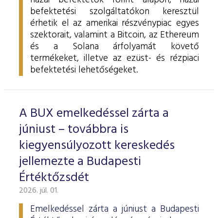
hazai befektetők forint alapon, hazai
befektetési szolgáltatókon keresztül
érhetik el az amerikai részvénypiac egyes
szektorait, valamint a Bitcoin, az Ethereum
és a Solana árfolyamát követő
termékeket, illetve az ezüst- és rézpiaci
befektetési lehetőségeket.
A BUX emelkedéssel zárta a
júniust – továbbra is
kiegyensúlyozott kereskedés
jellemezte a Budapesti
Értéktőzsdét
2026. júl. 01.
Emelkedéssel zárta a júniust a Budapesti