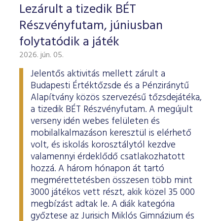
Lezárult a tizedik BÉT
Részvényfutam, júniusban
folytatódik a játék
2026. jún. 05.
Jelentős aktivitás mellett zárult a
Budapesti Értéktőzsde és a Pénziránytű
Alapítvány közös szervezésű tőzsdejátéka,
a tizedik BÉT Részvényfutam. A megújult
verseny idén webes felületen és
mobilalkalmazáson keresztül is elérhető
volt, és iskolás korosztálytól kezdve
valamennyi érdeklődő csatlakozhatott
hozzá. A három hónapon át tartó
megmérettetésben összesen több mint
3000 játékos vett részt, akik közel 35 000
megbízást adtak le. A diák kategória
győztese az Jurisich Miklós Gimnázium és