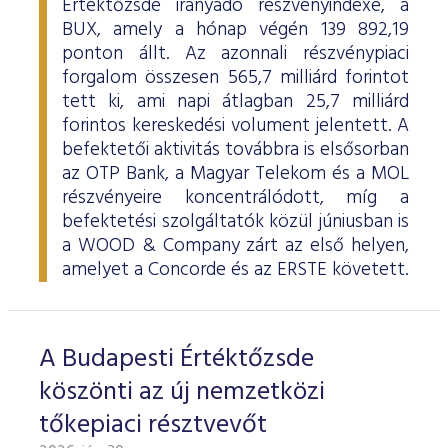
Értéktőzsde irányadó részvényindexe, a
BUX, amely a hónap végén 139 892,19
ponton állt. Az azonnali részvénypiaci
forgalom összesen 565,7 milliárd forintot
tett ki, ami napi átlagban 25,7 milliárd
forintos kereskedési volument jelentett. A
befektetői aktivitás továbbra is elsősorban
az OTP Bank, a Magyar Telekom és a MOL
részvényeire koncentrálódott, míg a
befektetési szolgáltatók közül júniusban is
a WOOD & Company zárt az első helyen,
amelyet a Concorde és az ERSTE követett.
A Budapesti Értéktőzsde
köszönti az új nemzetközi
tőkepiaci résztvevőt