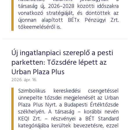
társaság új, 2026–2028 közötti időszakra
vonatkozó stratégiáját, és döntöttek az
újonnan alapított BÉTx Pénzügyi Zrt.
tőkeemeléséről is.
Új ingatlanpiaci szereplő a pesti
parketten: Tőzsdére lépett az
Urban Plaza Plus
2026. ápr. 16.
Szimbolikus kereskedési csengetéssel
ünnepelte tőzsdei megjelenését az Urban
Plaza Plus Nyrt. a Budapesti Értéktőzsde
székhelyén. A társaság – korábbi nevén
KEQI Zrt. – részvényei a BÉT Standard
kategóriájába kerültek bevezetésre, ezzel