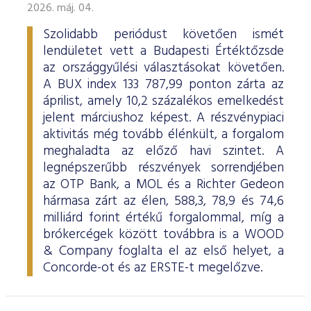
2026. máj. 04.
Szolidabb periódust követően ismét
lendületet vett a Budapesti Értéktőzsde
az országgyűlési választásokat követően.
A BUX index 133 787,99 ponton zárta az
áprilist, amely 10,2 százalékos emelkedést
jelent márciushoz képest. A részvénypiaci
aktivitás még tovább élénkült, a forgalom
meghaladta az előző havi szintet. A
legnépszerűbb részvények sorrendjében
az OTP Bank, a MOL és a Richter Gedeon
hármasa zárt az élen, 588,3, 78,9 és 74,6
milliárd forint értékű forgalommal, míg a
brókercégek között továbbra is a WOOD
& Company foglalta el az első helyet, a
Concorde-ot és az ERSTE-t megelőzve.