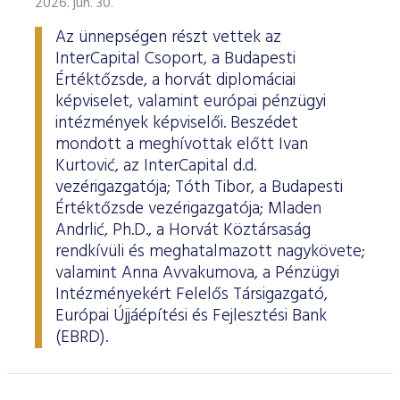
2026. jún. 30.
Az ünnepségen részt vettek az
InterCapital Csoport, a Budapesti
Értéktőzsde, a horvát diplomáciai
képviselet, valamint európai pénzügyi
intézmények képviselői. Beszédet
mondott a meghívottak előtt Ivan
Kurtović, az InterCapital d.d.
vezérigazgatója; Tóth Tibor, a Budapesti
Értéktőzsde vezérigazgatója; Mladen
Andrlić, Ph.D., a Horvát Köztársaság
rendkívüli és meghatalmazott nagykövete;
valamint Anna Avvakumova, a Pénzügyi
Intézményekért Felelős Társigazgató,
Európai Újjáépítési és Fejlesztési Bank
(EBRD).