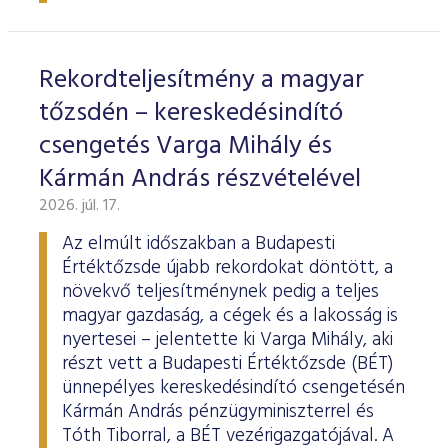
ESG Útmutató
Rekordteljesítmény a magyar
tőzsdén – kereskedésindító
csengetés Varga Mihály és
Kármán András részvételével
2026. júl. 17.
Az elmúlt időszakban a Budapesti
Értéktőzsde újabb rekordokat döntött, a
növekvő teljesítménynek pedig a teljes
magyar gazdaság, a cégek és a lakosság is
nyertesei – jelentette ki Varga Mihály, aki
részt vett a Budapesti Értéktőzsde (BÉT)
ünnepélyes kereskedésindító csengetésén
Kármán András pénzügyminiszterrel és
Tóth Tiborral, a BÉT vezérigazgatójával. A