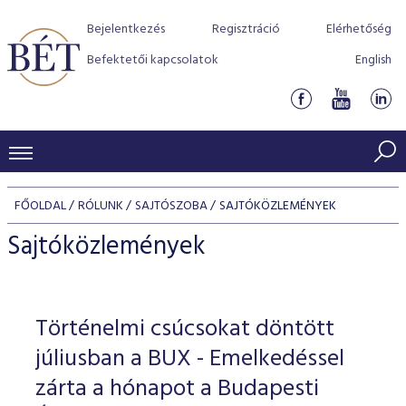
Bejelentkezés
Regisztráció
Elérhetőség
Befektetői kapcsolatok
English
KERESKEDÉSI ADATOK
FŐOLDAL
RÓLUNK
SAJTÓSZOBA
SAJTÓKÖZLEMÉNYEK
INDEXEK
BEFEKTETŐK
Sajtóközlemények
Részvényindexek
Piaci forgalom
Termékcsoportok
KIBOCSÁTÓK
Kötvényindexek
Kedvenc instrumentumok
Szabályozás
Indexek
Részvény és vállalati kötvény tőzsdei bevezetését támoga
Történelmi csúcsokat döntött
TŐZSDETAGOK
Jelzáloglevél indexek
program
Azonnali Piac
Alkalmazott díjstruktúra
BÉT szabályzatok
Részvény szekció
júliusban a BUX - Emelkedéssel
Tőzsdetagok, üzletkötők
VENDOROK
Vállalati kötvény indexek
Származékos piac
BÉT Xtend - Részvénypiac egyszerűen
Részvények
zárta a hónapot a Budapesti
Elszámolás
Befektetővédelem
Hitelpapír szekció
Útmutató a taggá váláshoz