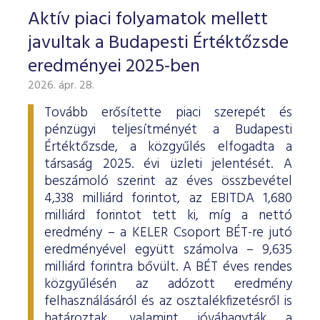
Aktív piaci folyamatok mellett
javultak a Budapesti Értéktőzsde
eredményei 2025-ben
2026. ápr. 28.
Tovább erősítette piaci szerepét és
pénzügyi teljesítményét a Budapesti
Értéktőzsde, a közgyűlés elfogadta a
társaság 2025. évi üzleti jelentését. A
beszámoló szerint az éves összbevétel
4,338 milliárd forintot, az EBITDA 1,680
milliárd forintot tett ki, míg a nettó
eredmény – a KELER Csoport BÉT-re jutó
eredményével együtt számolva – 9,635
milliárd forintra bővült. A BÉT éves rendes
közgyűlésén az adózott eredmény
felhasználásáról és az osztalékfizetésről is
határoztak, valamint jóváhagyták a