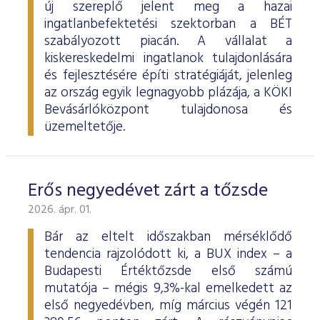
új szereplő jelent meg a hazai
ingatlanbefektetési szektorban a BÉT
szabályozott piacán. A vállalat a
kiskereskedelmi ingatlanok tulajdonlására
és fejlesztésére építi stratégiáját, jelenleg
az ország egyik legnagyobb plázája, a KÖKI
Bevásárlóközpont tulajdonosa és
üzemeltetője.
Erős negyedévet zárt a tőzsde
2026. ápr. 01.
Bár az eltelt időszakban mérséklődő
tendencia rajzolódott ki, a BUX index – a
Budapesti Értéktőzsde első számú
mutatója – mégis 9,3%-kal emelkedett az
első negyedévben, míg március végén 121