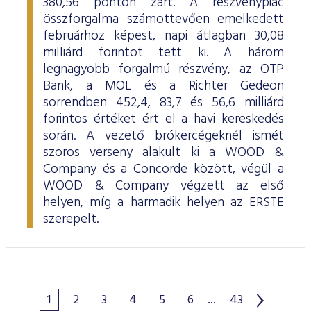
380,56 ponton zárt. A részvénypiac
összforgalma számottevően emelkedett
februárhoz képest, napi átlagban 30,08
milliárd forintot tett ki. A három
legnagyobb forgalmú részvény, az OTP
Bank, a MOL és a Richter Gedeon
sorrendben 452,4, 83,7 és 56,6 milliárd
forintos értéket ért el a havi kereskedés
során. A vezető brókercégeknél ismét
szoros verseny alakult ki a WOOD &
Company és a Concorde között, végül a
WOOD & Company végzett az első
helyen, míg a harmadik helyen az ERSTE
szerepelt.
1
2
3
4
5
6
...
43