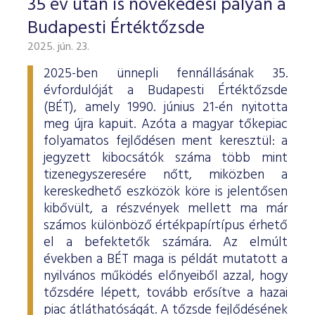
35 év után is növekedési pályán a
Budapesti Értéktőzsde
2025. jún. 23.
2025-ben ünnepli fennállásának 35.
évfordulóját a Budapesti Értéktőzsde
(BÉT), amely 1990. június 21-én nyitotta
meg újra kapuit. Azóta a magyar tőkepiac
folyamatos fejlődésen ment keresztül: a
jegyzett kibocsátók száma több mint
tizenegyszeresére nőtt, miközben a
kereskedhető eszközök köre is jelentősen
kibővült, a részvények mellett ma már
számos különböző értékpapírtípus érhető
el a befektetők számára. Az elmúlt
években a BÉT maga is példát mutatott a
nyilvános működés előnyeiből azzal, hogy
tőzsdére lépett, tovább erősítve a hazai
piac átláthatóságát. A tőzsde fejlődésének