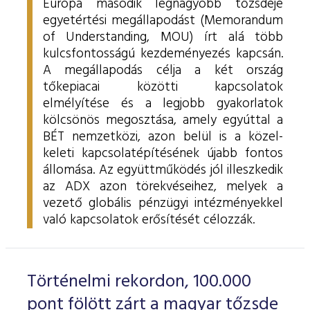
Európa második legnagyobb tőzsdéje
egyetértési megállapodást (Memorandum
of Understanding, MOU) írt alá több
kulcsfontosságú kezdeményezés kapcsán.
A megállapodás célja a két ország
tőkepiacai közötti kapcsolatok
elmélyítése és a legjobb gyakorlatok
kölcsönös megosztása, amely egyúttal a
BÉT nemzetközi, azon belül is a közel-
keleti kapcsolatépítésének újabb fontos
állomása. Az együttműködés jól illeszkedik
az ADX azon törekvéseihez, melyek a
vezető globális pénzügyi intézményekkel
való kapcsolatok erősítését célozzák.
Történelmi rekordon, 100.000
pont fölött zárt a magyar tőzsde