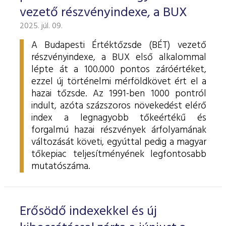
vezető részvényindexe, a BUX
2025. júl. 09.
A Budapesti Értéktőzsde (BÉT) vezető
részvényindexe, a BUX első alkalommal
lépte át a 100.000 pontos záróértéket,
ezzel új történelmi mérföldkövet ért el a
hazai tőzsde. Az 1991-ben 1000 pontról
indult, azóta százszoros növekedést elérő
index a legnagyobb tőkeértékű és
forgalmú hazai részvények árfolyamának
változását követi, egyúttal pedig a magyar
tőkepiac teljesítményének legfontosabb
mutatószáma.
Erősödő indexekkel és új