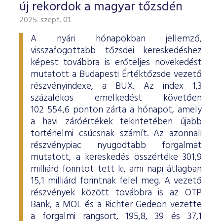
új rekordok a magyar tőzsdén
2025. szept. 01.
A nyári hónapokban jellemző,
visszafogottabb tőzsdei kereskedéshez
képest továbbra is erőteljes növekedést
mutatott a Budapesti Értéktőzsde vezető
részvényindexe, a BUX. Az index 1,3
százalékos emelkedést követően
102 554,6 ponton zárta a hónapot, amely
a havi záróértékek tekintetében újabb
történelmi csúcsnak számít. Az azonnali
részvénypiac nyugodtabb forgalmat
mutatott, a kereskedés összértéke 301,9
milliárd forintot tett ki, ami napi átlagban
15,1 milliárd forintnak felel meg. A vezető
részvények között továbbra is az OTP
Bank, a MOL és a Richter Gedeon vezette
a forgalmi rangsort, 195,8, 39 és 37,1