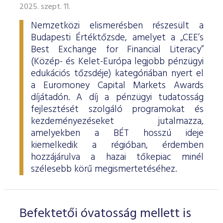
2025. szept. 11.
Nemzetközi elismerésben részesült a
Budapesti Értéktőzsde, amelyet a „CEE’s
Best Exchange for Financial Literacy”
(Közép- és Kelet-Európa legjobb pénzügyi
edukációs tőzsdéje) kategóriában nyert el
a Euromoney Capital Markets Awards
díjátadón. A díj a pénzügyi tudatosság
fejlesztését szolgáló programokat és
kezdeményezéseket jutalmazza,
amelyekben a BÉT hosszú ideje
kiemelkedik a régióban, érdemben
hozzájárulva a hazai tőkepiac minél
szélesebb körű megismertetéséhez.
Befektetői óvatosság mellett is