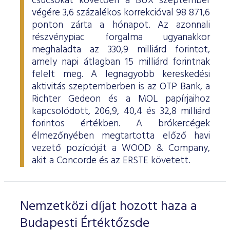
csúcsokat követően a BUX szeptember
ESG Útmutató
végére 3,6 százalékos korrekcióval 98 871,6
ponton zárta a hónapot. Az azonnali
részvénypiac forgalma ugyanakkor
meghaladta az 330,9 milliárd forintot,
amely napi átlagban 15 milliárd forintnak
felelt meg. A legnagyobb kereskedési
aktivitás szeptemberben is az OTP Bank, a
Richter Gedeon és a MOL papírjaihoz
kapcsolódott, 206,9, 40,4 és 32,8 milliárd
forintos értékben. A brókercégek
élmezőnyében megtartotta előző havi
vezető pozícióját a WOOD & Company,
akit a Concorde és az ERSTE követett.
Nemzetközi díjat hozott haza a
Budapesti Értéktőzsde