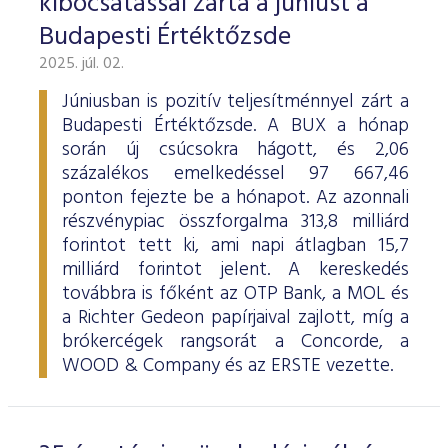
kibocsátással zárta a júniust a
Budapesti Értéktőzsde
2025. júl. 02.
Júniusban is pozitív teljesítménnyel zárt a
Budapesti Értéktőzsde. A BUX a hónap
során új csúcsokra hágott, és 2,06
százalékos emelkedéssel 97 667,46
ponton fejezte be a hónapot. Az azonnali
részvénypiac összforgalma 313,8 milliárd
forintot tett ki, ami napi átlagban 15,7
milliárd forintot jelent. A kereskedés
továbbra is főként az OTP Bank, a MOL és
a Richter Gedeon papírjaival zajlott, míg a
brókercégek rangsorát a Concorde, a
WOOD & Company és az ERSTE vezette.