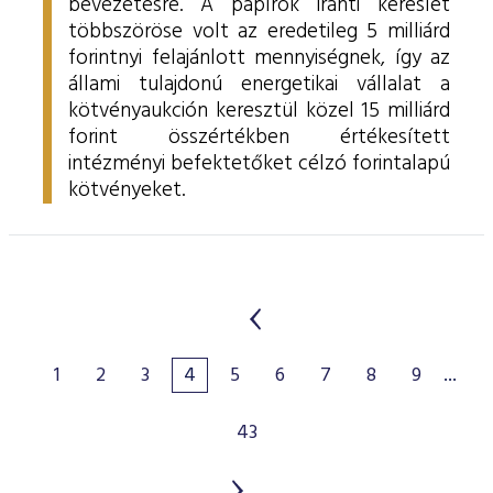
bevezetésre. A papírok iránti kereslet
többszöröse volt az eredetileg 5 milliárd
forintnyi felajánlott mennyiségnek, így az
állami tulajdonú energetikai vállalat a
kötvényaukción keresztül közel 15 milliárd
forint összértékben értékesített
intézményi befektetőket célzó forintalapú
kötvényeket.
1
2
3
4
5
6
7
8
9
...
43