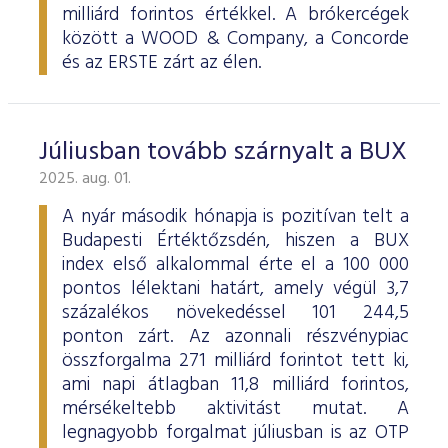
milliárd forintos értékkel. A brókercégek
között a WOOD & Company, a Concorde
és az ERSTE zárt az élen.
Júliusban tovább szárnyalt a BUX
2025. aug. 01.
A nyár második hónapja is pozitívan telt a
Budapesti Értéktőzsdén, hiszen a BUX
index első alkalommal érte el a 100 000
pontos lélektani határt, amely végül 3,7
százalékos növekedéssel 101 244,5
ponton zárt. Az azonnali részvénypiac
összforgalma 271 milliárd forintot tett ki,
ami napi átlagban 11,8 milliárd forintos,
mérsékeltebb aktivitást mutat. A
legnagyobb forgalmat júliusban is az OTP