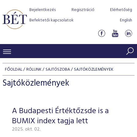
Bejelentkezés
Regisztráció
Elérhetőség
Befektetői kapcsolatok
English
KERESKEDÉSI ADATOK
FŐOLDAL
RÓLUNK
SAJTÓSZOBA
SAJTÓKÖZLEMÉNYEK
INDEXEK
BEFEKTETŐK
Sajtóközlemények
Részvényindexek
Piaci forgalom
Termékcsoportok
KIBOCSÁTÓK
Kötvényindexek
Kedvenc instrumentumok
Szabályozás
Indexek
Részvény és vállalati kötvény tőzsdei bevezetését támoga
A Budapesti Értéktőzsde is a
TŐZSDETAGOK
Jelzáloglevél indexek
program
Azonnali Piac
Alkalmazott díjstruktúra
BÉT szabályzatok
Részvény szekció
BUMIX index tagja lett
Tőzsdetagok, üzletkötők
VENDOROK
Vállalati kötvény indexek
Származékos piac
BÉT Xtend - Részvénypiac egyszerűen
Részvények
Elszámolás
Befektetővédelem
2025. okt. 02.
Hitelpapír szekció
Útmutató a taggá váláshoz