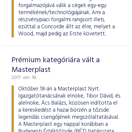
forgalmazójává válik a cégek egy-egy
termékének/technológiájának. Ami a
részvénypiaci forgalmi rangsort illeti,
ezúttal a Concorde állt az élre, melyet a
Wood, majd pedig az Erste követett.
Prémium kategóriára vált a
Masterplast
2017. okt. 18.
Október 18-án a Masterplast Nyrt.
Igazgatótanácsának elnöke, Tibor Dávid, és
alelnöke, Ács Balázs, közösen indította el
a kereskedést a hazai börzén a tőzsde
legendás csengőjének megszólaltatásával.
A Masterplast egy nappal korábban a
Budapesti Értéktőzsde (BÉT) határozata