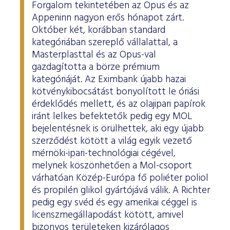
Forgalom tekintetében az Opus és az
Appeninn nagyon erős hónapot zárt.
Október két, korábban standard
kategóriában szereplő vállalattal, a
Masterplasttal és az Opus-val
gazdagította a börze prémium
kategóriáját. Az Eximbank újabb hazai
kötvénykibocsátást bonyolított le óriási
érdeklődés mellett, és az olajipari papírok
iránt lelkes befektetők pedig egy MOL
bejelentésnek is örülhettek, aki egy újabb
szerződést kötött a világ egyik vezető
mérnöki-ipari-technológiai cégével,
melynek köszönhetően a Mol-csoport
várhatóan Közép-Európa fő poliéter poliol
és propilén glikol gyártójává válik. A Richter
pedig egy svéd és egy amerikai céggel is
licenszmegállapodást kötött, amivel
bizonyos területeken kizárólagos