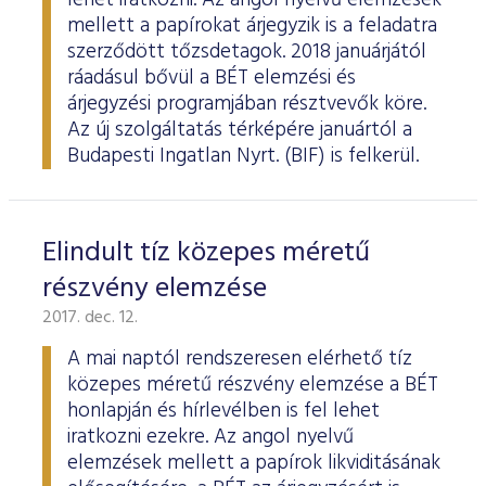
lehet iratkozni. Az angol nyelvű elemzések
mellett a papírokat árjegyzik is a feladatra
szerződött tőzsdetagok. 2018 januárjától
ráadásul bővül a BÉT elemzési és
árjegyzési programjában résztvevők köre.
Az új szolgáltatás térképére januártól a
Budapesti Ingatlan Nyrt. (BIF) is felkerül.
Elindult tíz közepes méretű
részvény elemzése
2017. dec. 12.
A mai naptól rendszeresen elérhető tíz
közepes méretű részvény elemzése a BÉT
honlapján és hírlevélben is fel lehet
iratkozni ezekre. Az angol nyelvű
elemzések mellett a papírok likviditásának