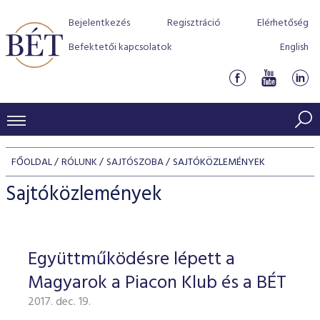
Bejelentkezés
Regisztráció
Elérhetőség
Befektetői kapcsolatok
English
KERESKEDÉSI ADATOK
FŐOLDAL
RÓLUNK
SAJTÓSZOBA
SAJTÓKÖZLEMÉNYEK
INDEXEK
BEFEKTETŐK
Sajtóközlemények
Részvényindexek
Piaci forgalom
Termékcsoportok
KIBOCSÁTÓK
Kötvényindexek
Kedvenc instrumentumok
Szabályozás
Indexek
Részvény és vállalati kötvény tőzsdei bevezetését támoga
Együttműködésre lépett a
TŐZSDETAGOK
Jelzáloglevél indexek
program
Azonnali Piac
Alkalmazott díjstruktúra
BÉT szabályzatok
Részvény szekció
Magyarok a Piacon Klub és a BÉT
Tőzsdetagok, üzletkötők
VENDOROK
Vállalati kötvény indexek
Származékos piac
BÉT Xtend - Részvénypiac egyszerűen
Részvények
Elszámolás
Befektetővédelem
2017. dec. 19.
Hitelpapír szekció
Útmutató a taggá váláshoz