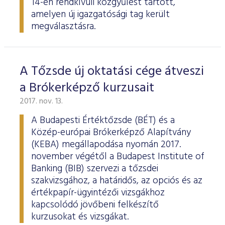
14-én rendkívüli közgyűlést tartott,
amelyen új igazgatósági tag került
megválasztásra.
A Tőzsde új oktatási cége átveszi
a Brókerképző kurzusait
2017. nov. 13.
A Budapesti Értéktőzsde (BÉT) és a
Közép-európai Brókerképző Alapítvány
(KEBA) megállapodása nyomán 2017.
november végétől a Budapest Institute of
Banking (BIB) szervezi a tőzsdei
szakvizsgához, a határidős, az opciós és az
értékpapír-ügyintézői vizsgákhoz
kapcsolódó jövőbeni felkészítő
kurzusokat és vizsgákat.