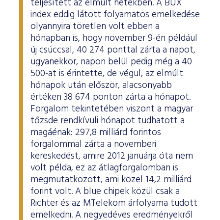
teljesített az elmúlt hetekben. A BUX
index eddig látott folyamatos emelkedése
olyannyira töretlen volt ebben a
hónapban is, hogy november 9-én például
új csúccsal, 40 274 ponttal zárta a napot,
ugyanekkor, napon belül pedig még a 40
500-at is érintette, de végül, az elmúlt
hónapok után először, alacsonyabb
értéken 38 674 ponton zárta a hónapot.
Forgalom tekintetében viszont a magyar
tőzsde rendkívüli hónapot tudhatott a
magáénak: 297,8 milliárd forintos
forgalommal zárta a novemberi
kereskedést, amire 2012 januárja óta nem
volt példa, ez az átlagforgalomban is
megmutatkozott, ami közel 14,2 milliárd
forint volt. A blue chipek közül csak a
Richter és az MTelekom árfolyama tudott
emelkedni. A negyedéves eredményekről