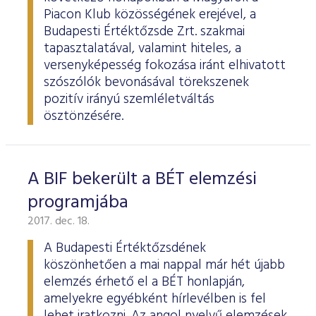
ESG Útmutató
Piacon Klub közösségének erejével, a
Budapesti Értéktőzsde Zrt. szakmai
tapasztalatával, valamint hiteles, a
versenyképesség fokozása iránt elhivatott
szószólók bevonásával törekszenek
pozitív irányú szemléletváltás
ösztönzésére.
A BIF bekerült a BÉT elemzési
programjába
2017. dec. 18.
A Budapesti Értéktőzsdének
köszönhetően a mai nappal már hét újabb
elemzés érhető el a BÉT honlapján,
amelyekre egyébként hírlevélben is fel