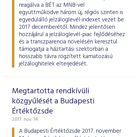
reagálva a BÉT az MNB-vel
együttműködve három új, régiós szinten is
egyedülálló jelzáloglevél-indexet vezet be
2017 decemberétől. Mindez jelentősen
hozzájárul a jelzáloglevél-piac fejlődéséhez
és a transzparencia növelésén keresztül
támogatja a háztartási szektorban a
hosszabb távra rögzített kamatozású
jelzáloghitelek elterjedését.
Megtartotta rendkívüli
közgyűlését a Budapesti
Értéktőzsde
2017. nov. 14.
A Budapesti Értéktőzsde 2017. november