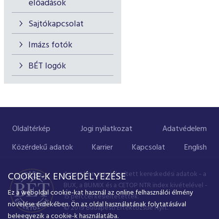
előadások
Sajtókapcsolat
Imázs fotók
BÉT logók
Oldaltérkép
Jogi nyilatkozat
Adatvédelem
Közérdekű adatok
Karrier
Kapcsolat
English
A portálon megjelenített kereskedési adatok - a
COOKIE-K ENGEDÉLYEZÉSE
BUX, a BUMIX és a CETOP NTR index kivételével -
Ez a weboldal cookie-kat használ az online felhasználói élmény
15 perccel késleltetettek.
növelése érdekében. Ön az oldal használatának folytatásával
© 2019 Budapesti Értéktőzsde Nyrt.
beleegyezik a cookie-k használatába.