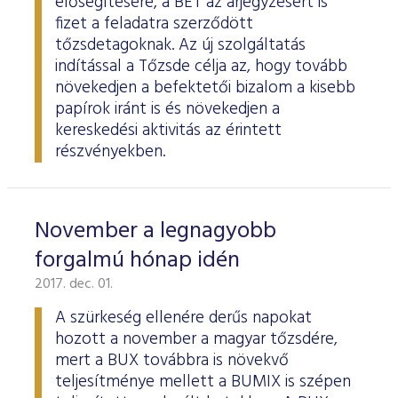
elősegítésére, a BÉT az árjegyzésért is
fizet a feladatra szerződött
tőzsdetagoknak. Az új szolgáltatás
indítással a Tőzsde célja az, hogy tovább
növekedjen a befektetői bizalom a kisebb
papírok iránt is és növekedjen a
kereskedési aktivitás az érintett
részvényekben.
November a legnagyobb
forgalmú hónap idén
2017. dec. 01.
A szürkeség ellenére derűs napokat
hozott a november a magyar tőzsdére,
mert a BUX továbbra is növekvő
teljesítménye mellett a BUMIX is szépen