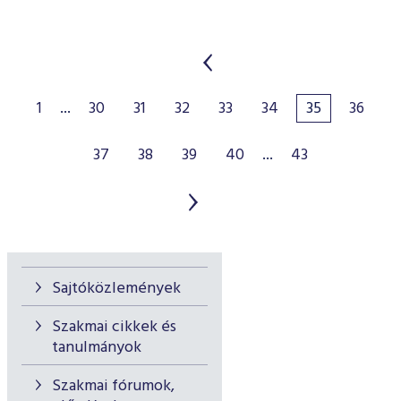
1
...
30
31
32
33
34
35
36
37
38
39
40
...
43
Sajtóközlemények
Szakmai cikkek és
tanulmányok
Szakmai fórumok,