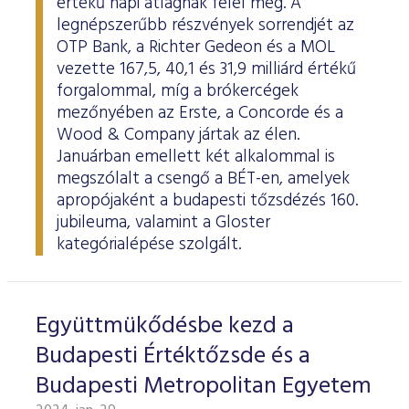
értékű napi átlagnak felel meg. A
legnépszerűbb részvények sorrendjét az
OTP Bank, a Richter Gedeon és a MOL
vezette 167,5, 40,1 és 31,9 milliárd értékű
forgalommal, míg a brókercégek
mezőnyében az Erste, a Concorde és a
Wood & Company jártak az élen.
Januárban emellett két alkalommal is
megszólalt a csengő a BÉT-en, amelyek
apropójaként a budapesti tőzsdézés 160.
jubileuma, valamint a Gloster
kategórialépése szolgált.
Együttmükődésbe kezd a
Budapesti Értéktőzsde és a
Budapesti Metropolitan Egyetem