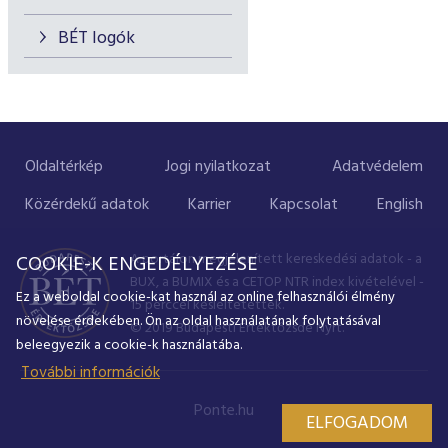
BÉT logók
Oldaltérkép
Jogi nyilatkozat
Adatvédelem
Közérdekű adatok
Karrier
Kapcsolat
English
A portálon megjelenített kereskedési adatok - a
COOKIE-K ENGEDÉLYEZÉSE
BUX, a BUMIX és a CETOP NTR index kivételével -
Ez a weboldal cookie-kat használ az online felhasználói élmény
15 perccel késleltetettek.
növelése érdekében. Ön az oldal használatának folytatásával
© 2019 Budapesti Értéktőzsde Nyrt.
beleegyezik a cookie-k használatába.
További információk
Ponte.hu
ELFOGADOM