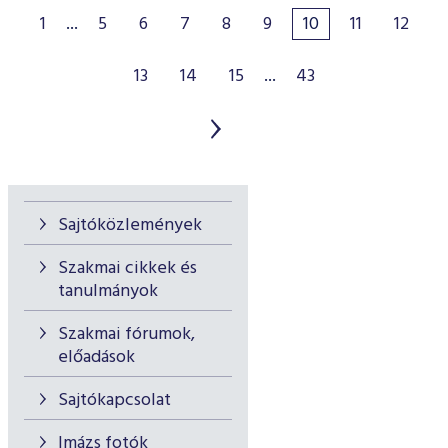
1
...
5
6
7
8
9
10
11
12
13
14
15
...
43
Sajtóközlemények
Szakmai cikkek és
tanulmányok
Szakmai fórumok,
előadások
Sajtókapcsolat
Imázs fotók