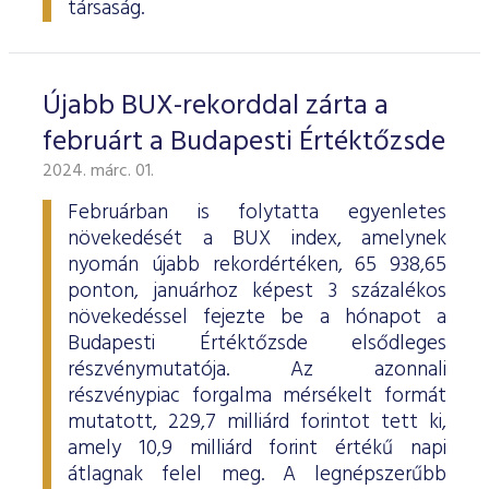
társaság.
Újabb BUX-rekorddal zárta a
februárt a Budapesti Értéktőzsde
2024. márc. 01.
Februárban is folytatta egyenletes
növekedését a BUX index, amelynek
nyomán újabb rekordértéken, 65 938,65
ponton, januárhoz képest 3 százalékos
növekedéssel fejezte be a hónapot a
Budapesti Értéktőzsde elsődleges
részvénymutatója. Az azonnali
részvénypiac forgalma mérsékelt formát
mutatott, 229,7 milliárd forintot tett ki,
amely 10,9 milliárd forint értékű napi
átlagnak felel meg. A legnépszerűbb