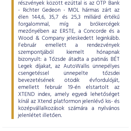
részvények között ezúttal is az OTP Bank
- Richter Gedeon - MOL hármas zárt az
élen 144,6, 35,7 és 25,3 milliárd értékű
forgalommal, míg a brókercégek
mezőnyében az ERSTE, a Concorde és a
Wood & Company jeleskedett leginkább.
Február emellett a rendezvények
szempontjából kiemelt hónapnak
bizonyult: a Tőzsde átadta a patinás BÉT
Legek díjakat, az AutoWallis ünnepélyes
csengetéssel ünnepelte tőzsdei
bevezetésének ötödik évfordulóját,
emellett február 19-én elstartolt az
XTEND index, amely egyedi lehetőséget
kínál az Xtend platformon jelenlévő kis- és
középvállalkozások számára a nyilvános
jelenlétet illetően.