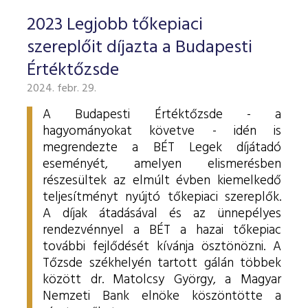
2023 Legjobb tőkepiaci
szereplőit díjazta a Budapesti
Értéktőzsde
2024. febr. 29.
A Budapesti Értéktőzsde - a
hagyományokat követve - idén is
megrendezte a BÉT Legek díjátadó
eseményét, amelyen elismerésben
részesültek az elmúlt évben kiemelkedő
teljesítményt nyújtó tőkepiaci szereplők.
A díjak átadásával és az ünnepélyes
rendezvénnyel a BÉT a hazai tőkepiac
további fejlődését kívánja ösztönözni. A
Tőzsde székhelyén tartott gálán többek
között dr. Matolcsy György, a Magyar
Nemzeti Bank elnöke köszöntötte a