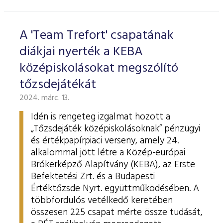
ESG Útmutató
A 'Team Trefort' csapatának
diákjai nyerték a KEBA
középiskolásokat megszólító
tőzsdejátékát
2024. márc. 13.
Idén is rengeteg izgalmat hozott a
„Tőzsdejáték középiskolásoknak” pénzügyi
és értékpapírpiaci verseny, amely 24.
alkalommal jött létre a Közép-európai
Brókerképző Alapítvány (KEBA), az Erste
Befektetési Zrt. és a Budapesti
Értéktőzsde Nyrt. együttműködésében. A
többfordulós vetélkedő keretében
összesen 225 csapat mérte össze tudását,