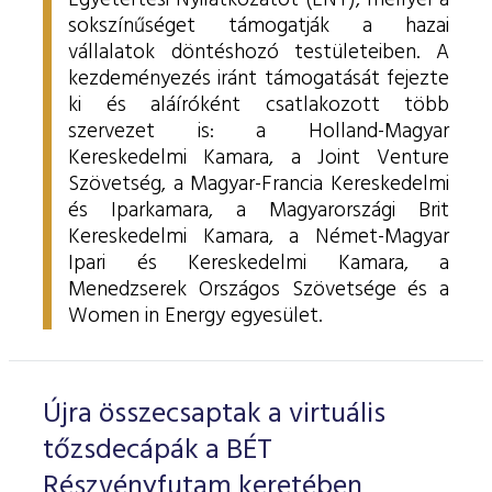
Egyetértési Nyilatkozatot (ENY), mellyel a
sokszínűséget támogatják a hazai
vállalatok döntéshozó testületeiben.
A
kezdeményezés iránt támogatását fejezte
ki és aláíróként csatlakozott több
szervezet is: a Holland-Magyar
Kereskedelmi Kamara, a Joint Venture
Szövetség, a Magyar-Francia Kereskedelmi
és Iparkamara, a
Magyarországi Brit
Kereskedelmi Kamara, a
Német-Magyar
Ipari és Kereskedelmi Kamara, a
Menedzserek Országos Szövetsége és a
Women in Energy egyesület.
Újra összecsaptak a virtuális
tőzsdecápák a BÉT
Részvényfutam keretében