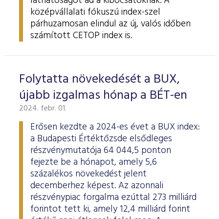
láthatóságot ad a kibocsátóknak. A
középvállalati fókuszú index-szel
párhuzamosan elindul az új, valós időben
számított CETOP index is.
Folytatta növekedését a BUX,
újabb izgalmas hónap a BÉT-en
2024. febr. 01.
Erősen kezdte a 2024-es évet a BUX index:
a Budapesti Értéktőzsde elsődleges
részvénymutatója 64 044,5 ponton
fejezte be a hónapot, amely 5,6
százalékos növekedést jelent
decemberhez képest. Az azonnali
részvénypiac forgalma ezúttal 273 milliárd
forintot tett ki, amely 12,4 milliárd forint