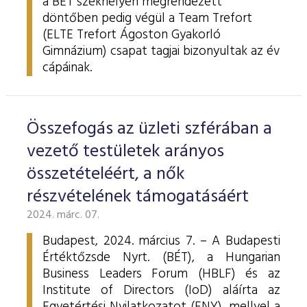
a BÉT székhelyén megrendezett
döntőben pedig végül a Team Trefort
(ELTE Trefort Ágoston Gyakorló
Gimnázium) csapat tagjai bizonyultak az év
cápáinak.
Összefogás az üzleti szférában a
vezető testületek arányos
összetételéért, a nők
részvételének támogatásáért
2024. márc. 07.
Budapest, 2024. március 7. – A Budapesti
Értéktőzsde Nyrt. (BÉT), a Hungarian
Business Leaders Forum (HBLF) és az
Institute of Directors (IoD) aláírta az