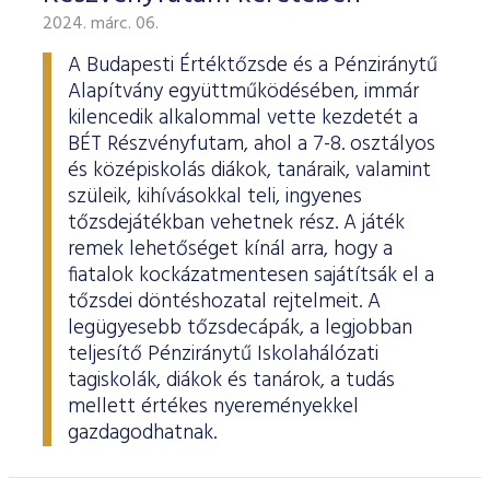
2024. márc. 06.
A Budapesti Értéktőzsde és a Pénziránytű
Alapítvány együttműködésében, immár
kilencedik alkalommal vette kezdetét a
BÉT Részvényfutam, ahol a 7-8. osztályos
és középiskolás diákok, tanáraik, valamint
szüleik, kihívásokkal teli, ingyenes
tőzsdejátékban vehetnek rész. A játék
remek lehetőséget kínál arra, hogy a
fiatalok kockázatmentesen sajátítsák el a
tőzsdei döntéshozatal rejtelmeit. A
legügyesebb tőzsdecápák, a legjobban
teljesítő Pénziránytű Iskolahálózati
tagiskolák, diákok és tanárok, a tudás
mellett értékes nyereményekkel
gazdagodhatnak.