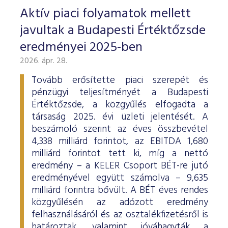
Aktív piaci folyamatok mellett
javultak a Budapesti Értéktőzsde
eredményei 2025-ben
2026. ápr. 28.
Tovább erősítette piaci szerepét és
pénzügyi teljesítményét a Budapesti
Értéktőzsde, a közgyűlés elfogadta a
társaság 2025. évi üzleti jelentését. A
beszámoló szerint az éves összbevétel
4,338 milliárd forintot, az EBITDA 1,680
milliárd forintot tett ki, míg a nettó
eredmény – a KELER Csoport BÉT-re jutó
eredményével együtt számolva – 9,635
milliárd forintra bővült. A BÉT éves rendes
közgyűlésén az adózott eredmény
felhasználásáról és az osztalékfizetésről is
határoztak, valamint jóváhagyták a