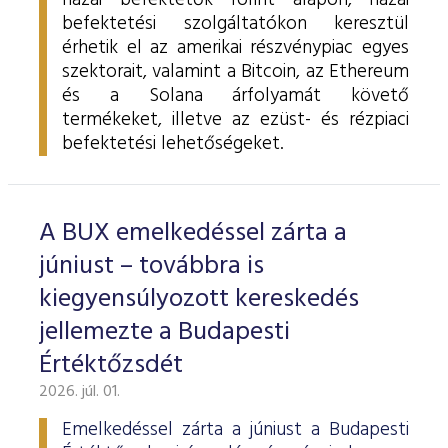
hazai befektetők forint alapon, hazai
befektetési szolgáltatókon keresztül
érhetik el az amerikai részvénypiac egyes
szektorait, valamint a Bitcoin, az Ethereum
és a Solana árfolyamát követő
termékeket, illetve az ezüst- és rézpiaci
befektetési lehetőségeket.
A BUX emelkedéssel zárta a
júniust – továbbra is
kiegyensúlyozott kereskedés
jellemezte a Budapesti
Értéktőzsdét
2026. júl. 01.
Emelkedéssel zárta a júniust a Budapesti