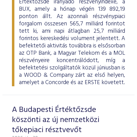
Értéktőzsde irányadó részvényindexe, a
BUX, amely a hónap végén 139 892,19
ponton állt. Az azonnali részvénypiaci
forgalom összesen 565,7 milliárd forintot
tett ki, ami napi átlagban 25,7 milliárd
forintos kereskedési volument jelentett. A
befektetői aktivitás továbbra is elsősorban
az OTP Bank, a Magyar Telekom és a MOL
részvényeire koncentrálódott, míg a
befektetési szolgáltatók közül júniusban is
a WOOD & Company zárt az első helyen,
amelyet a Concorde és az ERSTE követett.
A Budapesti Értéktőzsde
köszönti az új nemzetközi
tőkepiaci résztvevőt