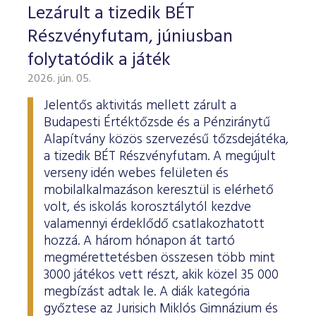
Lezárult a tizedik BÉT
Részvényfutam, júniusban
folytatódik a játék
2026. jún. 05.
Jelentős aktivitás mellett zárult a
Budapesti Értéktőzsde és a Pénziránytű
Alapítvány közös szervezésű tőzsdejátéka,
a tizedik BÉT Részvényfutam. A megújult
verseny idén webes felületen és
mobilalkalmazáson keresztül is elérhető
volt, és iskolás korosztálytól kezdve
valamennyi érdeklődő csatlakozhatott
hozzá. A három hónapon át tartó
megmérettetésben összesen több mint
3000 játékos vett részt, akik közel 35 000
megbízást adtak le. A diák kategória
győztese az Jurisich Miklós Gimnázium és