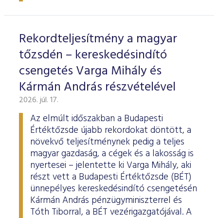
ESG Útmutató
Rekordteljesítmény a magyar
tőzsdén – kereskedésindító
csengetés Varga Mihály és
Kármán András részvételével
2026. júl. 17.
Az elmúlt időszakban a Budapesti
Értéktőzsde újabb rekordokat döntött, a
növekvő teljesítménynek pedig a teljes
magyar gazdaság, a cégek és a lakosság is
nyertesei – jelentette ki Varga Mihály, aki
részt vett a Budapesti Értéktőzsde (BÉT)
ünnepélyes kereskedésindító csengetésén
Kármán András pénzügyminiszterrel és
Tóth Tiborral, a BÉT vezérigazgatójával. A