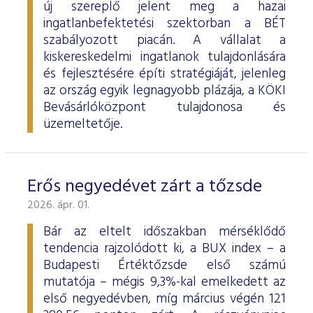
új szereplő jelent meg a hazai
ingatlanbefektetési szektorban a BÉT
szabályozott piacán. A vállalat a
kiskereskedelmi ingatlanok tulajdonlására
és fejlesztésére építi stratégiáját, jelenleg
az ország egyik legnagyobb plázája, a KÖKI
Bevásárlóközpont tulajdonosa és
üzemeltetője.
Erős negyedévet zárt a tőzsde
2026. ápr. 01.
Bár az eltelt időszakban mérséklődő
tendencia rajzolódott ki, a BUX index – a
Budapesti Értéktőzsde első számú
mutatója – mégis 9,3%-kal emelkedett az
első negyedévben, míg március végén 121