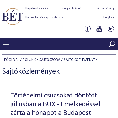
Bejelentkezés
Regisztráció
Elérhetőség
Befektetői kapcsolatok
English
KERESKEDÉSI ADATOK
FŐOLDAL
RÓLUNK
SAJTÓSZOBA
SAJTÓKÖZLEMÉNYEK
INDEXEK
BEFEKTETŐK
Sajtóközlemények
Részvényindexek
Piaci forgalom
Termékcsoportok
KIBOCSÁTÓK
Kötvényindexek
Kedvenc instrumentumok
Szabályozás
Indexek
Részvény és vállalati kötvény tőzsdei bevezetését támoga
Történelmi csúcsokat döntött
TŐZSDETAGOK
Jelzáloglevél indexek
program
Azonnali Piac
Alkalmazott díjstruktúra
BÉT szabályzatok
Részvény szekció
júliusban a BUX - Emelkedéssel
Tőzsdetagok, üzletkötők
VENDOROK
Vállalati kötvény indexek
Származékos piac
BÉT Xtend - Részvénypiac egyszerűen
Részvények
zárta a hónapot a Budapesti
Elszámolás
Befektetővédelem
Hitelpapír szekció
Útmutató a taggá váláshoz