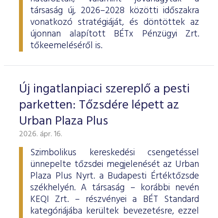
társaság új, 2026–2028 közötti időszakra
vonatkozó stratégiáját, és döntöttek az
újonnan alapított BÉTx Pénzügyi Zrt.
tőkeemeléséről is.
Új ingatlanpiaci szereplő a pesti
parketten: Tőzsdére lépett az
Urban Plaza Plus
2026. ápr. 16.
Szimbolikus kereskedési csengetéssel
ünnepelte tőzsdei megjelenését az Urban
Plaza Plus Nyrt. a Budapesti Értéktőzsde
székhelyén. A társaság – korábbi nevén
KEQI Zrt. – részvényei a BÉT Standard
kategóriájába kerültek bevezetésre, ezzel