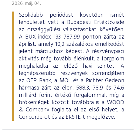
2026. máj. 04.
Szolidabb periódust követően ismét
lendületet vett a Budapesti Értéktőzsde
az országgyűlési választásokat követően.
A BUX index 133 787,99 ponton zárta az
áprilist, amely 10,2 százalékos emelkedést
jelent márciushoz képest. A részvénypiaci
aktivitás még tovább élénkült, a forgalom
meghaladta az előző havi szintet. A
legnépszerűbb részvények sorrendjében
az OTP Bank, a MOL és a Richter Gedeon
hármasa zárt az élen, 588,3, 78,9 és 74,6
milliárd forint értékű forgalommal, míg a
brókercégek között továbbra is a WOOD
& Company foglalta el az első helyet, a
Concorde-ot és az ERSTE-t megelőzve.