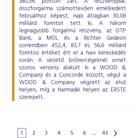
380,56 ponton zárt. A részvénypiac
összforgalma számottevően emelkedett
februárhoz képest, napi átlagban 30,08
milliárd forintot tett ki. A három
legnagyobb forgalmú részvény, az OTP
Bank, a MOL és a Richter Gedeon
sorrendben 452,4, 83,7 és 56,6 milliárd
forintos értéket ért el a havi kereskedés
során. A vezető brókercégeknél ismét
szoros verseny alakult ki a WOOD &
Company és a Concorde között, végül a
WOOD & Company végzett az első
helyen, míg a harmadik helyen az ERSTE
szerepelt.
1
2
3
4
5
6
...
43