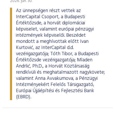
2026. jún. 30.
Az ünnepségen részt vettek az
InterCapital Csoport, a Budapesti
Értéktőzsde, a horvát diplomáciai
képviselet, valamint európai pénzügyi
intézmények képviselői. Beszédet
mondott a meghívottak előtt Ivan
Kurtović, az InterCapital d.d.
vezérigazgatója; Tóth Tibor, a Budapesti
Értéktőzsde vezérigazgatója; Mladen
Andrlić, Ph.D., a Horvát Köztársaság
rendkívüli és meghatalmazott nagykövete;
valamint Anna Avvakumova, a Pénzügyi
Intézményekért Felelős Társigazgató,
Európai Újjáépítési és Fejlesztési Bank
(EBRD).