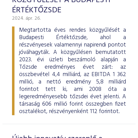
KÖZGYŰLÉSÉT A BUDAPESTI
ÉRTÉKTŐZSDE
2024. ápr. 26.
Megtartotta éves rendes közgyűlését a
Budapesti Értéktőzsde, ahol a
részvényesek valamennyi napirendi pontot
jóváhagyták. A közgyűlésen bemutatott
2023. évi üzleti beszámoló alapján a
Tőzsde eredményes évet zárt: az
összbevétel 4,4 milliárd, az EBITDA 1 362
millió, a nettó eredmény 5,8 milliárd
forintot tett ki, ami 2008 óta a
legeredményesebb tőzsdei évet jelenti. A
társaság 606 millió forint összegben fizet
osztalékot, részvényenként 112 forintot.