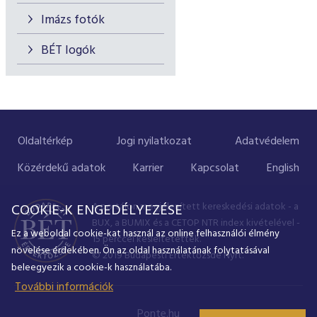
Imázs fotók
BÉT logók
Oldaltérkép
Jogi nyilatkozat
Adatvédelem
Közérdekű adatok
Karrier
Kapcsolat
English
A portálon megjelenített kereskedési adatok - a
COOKIE-K ENGEDÉLYEZÉSE
BUX, a BUMIX és a CETOP NTR index kivételével -
Ez a weboldal cookie-kat használ az online felhasználói élmény
15 perccel késleltetettek.
növelése érdekében. Ön az oldal használatának folytatásával
© 2019 Budapesti Értéktőzsde Nyrt.
beleegyezik a cookie-k használatába.
További információk
Ponte.hu