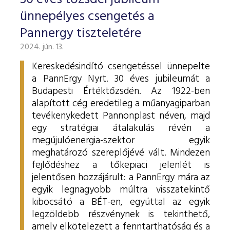
ESG Útmutató
ünnepélyes csengetés a
Pannergy tiszteletére
2024. jún. 13.
Kereskedésindító csengetéssel ünnepelte
a PannErgy Nyrt. 30 éves jubileumát a
Budapesti Értéktőzsdén. Az 1922-ben
alapított cég eredetileg a műanyagiparban
tevékenykedett Pannonplast néven, majd
egy stratégiai átalakulás révén a
megújulóenergia-szektor egyik
meghatározó szereplőjévé vált. Mindezen
fejlődéshez a tőkepiaci jelenlét is
jelentősen hozzájárult: a PannErgy mára az
egyik legnagyobb múltra visszatekintő
kibocsátó a BÉT-en, egyúttal az egyik
legzöldebb részvénynek is tekinthető,
amely elkötelezett a fenntarthatóság és a