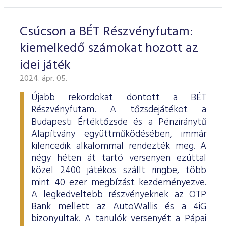
Csúcson a BÉT Részvényfutam:
kiemelkedő számokat hozott az
idei játék
2024. ápr. 05.
Újabb rekordokat döntött a BÉT
Részvényfutam. A tőzsdejátékot a
Budapesti Értéktőzsde és a Pénziránytű
Alapítvány együttműködésében, immár
kilencedik alkalommal rendezték meg. A
négy héten át tartó versenyen ezúttal
közel 2400 játékos szállt ringbe, több
mint 40 ezer megbízást kezdeményezve.
A legkedveltebb részvényeknek az OTP
Bank mellett az AutoWallis és a 4iG
bizonyultak. A tanulók versenyét a Pápai