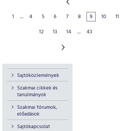
1
...
4
5
6
7
8
9
10
11
12
13
14
...
43
Sajtóközlemények
Szakmai cikkek és
tanulmányok
Szakmai fórumok,
előadások
Sajtókapcsolat