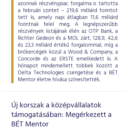
azonnali részvénypiac forgalma is tartotta
a februári szintet – 219,6 milliárd forintot
tett ki, amely napi átlagban 11,6 milliárd
forintnak felel meg. A legnépszerűbb
részvények listájának élén az OTP Bank, a
Richter Gedeon és a MOL zárt, 128,9, 42,6
és 23,3 milliárd értékű forgalommal, míg a
brókercégek közül a Wood & Company, a
Concorde és az ERSTE emelkedett ki. A
hónapot mindemellett többek között a
Delta Technologies csengetése és a BÉT
Mentor életre hívása színesítették.
Új korszak a középvállalatok
támogatásában: Megérkezett a
BÉT Mentor