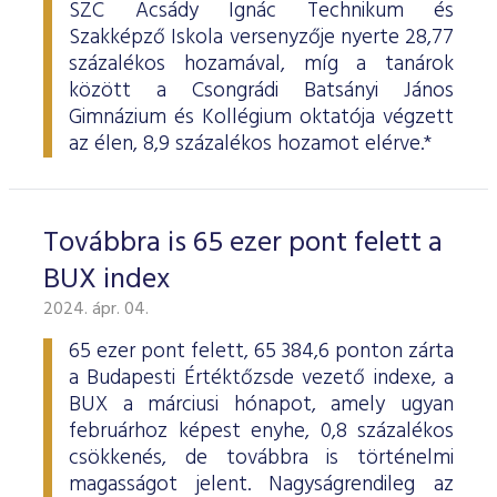
SZC Acsády Ignác Technikum és
Szakképző Iskola versenyzője nyerte 28,77
százalékos hozamával, míg a tanárok
között a Csongrádi Batsányi János
Gimnázium és Kollégium oktatója végzett
az élen, 8,9 százalékos hozamot elérve.*
Továbbra is 65 ezer pont felett a
BUX index
2024. ápr. 04.
65 ezer pont felett, 65 384,6 ponton zárta
a Budapesti Értéktőzsde vezető indexe, a
BUX a márciusi hónapot, amely ugyan
februárhoz képest enyhe, 0,8 százalékos
csökkenés, de továbbra is történelmi
magasságot jelent. Nagyságrendileg az