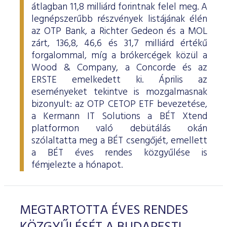
átlagban 11,8 milliárd forintnak felel meg. A
legnépszerűbb részvények listájának élén
az OTP Bank, a Richter Gedeon és a MOL
zárt, 136,8, 46,6 és 31,7 milliárd értékű
forgalommal, míg a brókercégek közül a
Wood & Company, a Concorde és az
ERSTE emelkedett ki. Április az
eseményeket tekintve is mozgalmasnak
bizonyult: az OTP CETOP ETF bevezetése,
a Kermann IT Solutions a BÉT Xtend
platformon való debütálás okán
szólaltatta meg a BÉT csengőjét, emellett
a BÉT éves rendes közgyűlése is
fémjelezte a hónapot.
MEGTARTOTTA ÉVES RENDES