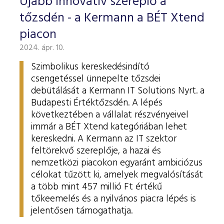
Újabb innovatív szereplő a
tőzsdén - a Kermann a BÉT Xtend
piacon
2024. ápr. 10.
Szimbolikus kereskedésindító
csengetéssel ünnepelte tőzsdei
debütálását a Kermann IT Solutions Nyrt. a
Budapesti Értéktőzsdén. A lépés
következtében a vállalat részvényeivel
immár a BÉT Xtend kategóriában lehet
kereskedni. A Kermann az IT szektor
feltörekvő szereplője, a hazai és
nemzetközi piacokon egyaránt ambiciózus
célokat tűzött ki, amelyek megvalósítását
a több mint 457 millió Ft értékű
tőkeemelés és a nyilvános piacra lépés is
jelentősen támogathatja.