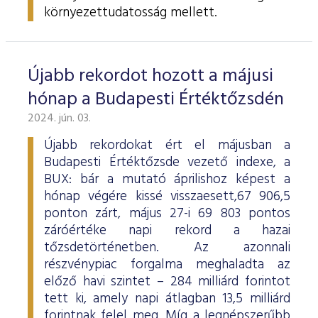
környezettudatosság mellett.
Újabb rekordot hozott a májusi
hónap a Budapesti Értéktőzsdén
2024. jún. 03.
Újabb rekordokat ért el májusban a
Budapesti Értéktőzsde vezető indexe, a
BUX: bár a mutató áprilishoz képest a
hónap végére kissé visszaesett,67 906,5
ponton zárt, május 27-i 69 803 pontos
záróértéke napi rekord a hazai
tőzsdetörténetben. Az azonnali
részvénypiac forgalma meghaladta az
előző havi szintet – 284 milliárd forintot
tett ki, amely napi átlagban 13,5 milliárd
forintnak felel meg. Míg a legnépszerűbb