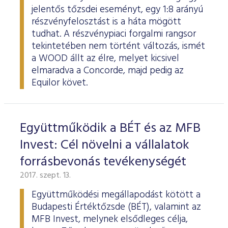
jelentős tőzsdei eseményt, egy 1:8 arányú
részvényfelosztást is a háta mögött
tudhat. A részvénypiaci forgalmi rangsor
tekintetében nem történt változás, ismét
a WOOD állt az élre, melyet kicsivel
elmaradva a Concorde, majd pedig az
Equilor követ.
Együttműködik a BÉT és az MFB
Invest: Cél növelni a vállalatok
forrásbevonás tevékenységét
2017. szept. 13.
Együttműködési megállapodást kötött a
Budapesti Értéktőzsde (BÉT), valamint az
MFB Invest, melynek elsődleges célja,