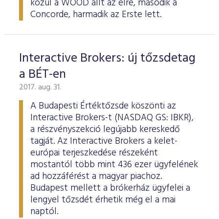
közül a WOOD állt az élre, második a
Concorde, harmadik az Erste lett.
Interactive Brokers: új tőzsdetag
a BÉT-en
2017. aug. 31.
A Budapesti Értéktőzsde köszönti az
Interactive Brokers-t (NASDAQ GS: IBKR),
a részvényszekció legújabb kereskedő
tagját. Az Interactive Brokers a kelet-
európai terjeszkedése részeként
mostantól több mint 436 ezer ügyfelének
ad hozzáférést a magyar piachoz.
Budapest mellett a brókerház ügyfelei a
lengyel tőzsdét érhetik még el a mai
naptól.