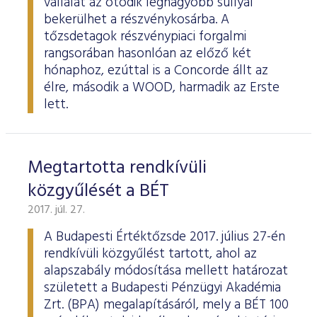
vállalat az ötödik legnagyobb súllyal
bekerülhet a részvénykosárba. A
tőzsdetagok részvénypiaci forgalmi
rangsorában hasonlóan az előző két
hónaphoz, ezúttal is a Concorde állt az
élre, második a WOOD, harmadik az Erste
lett.
Megtartotta rendkívüli
közgyűlését a BÉT
2017. júl. 27.
A Budapesti Értéktőzsde 2017. július 27-én
rendkívüli közgyűlést tartott, ahol az
alapszabály módosítása mellett határozat
született a Budapesti Pénzügyi Akadémia
Zrt. (BPA) megalapításáról, mely a BÉT 100