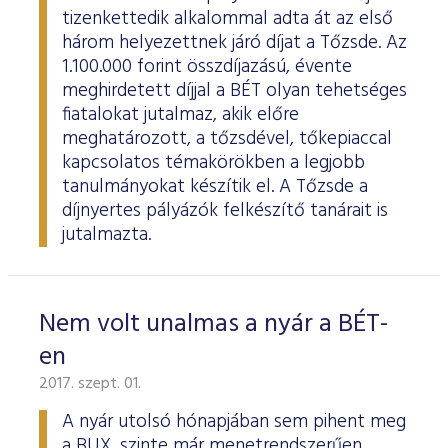
tizenkettedik alkalommal adta át az első
három helyezettnek járó díjat a Tőzsde. Az
1.100.000 forint összdíjazású, évente
meghirdetett díjjal a BÉT olyan tehetséges
fiatalokat jutalmaz, akik előre
meghatározott, a tőzsdével, tőkepiaccal
kapcsolatos témakörökben a legjobb
tanulmányokat készítik el. A Tőzsde a
díjnyertes pályázók felkészítő tanárait is
jutalmazta.
Nem volt unalmas a nyár a BÉT-
en
2017. szept. 01.
A nyár utolsó hónapjában sem pihent meg
a BUX, szinte már menetrendszerűen