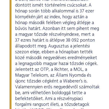
döntött ismét történelmi csúcsokat. A
hónap során több alkalommal is 37 ezer
környékén járt az index, hogy aztán a
hónap második felében végleg átlépje a
bűvös határt. Azonban itt sem pihent meg
a magyar tőzsde részvényindexe, mert a
37 ezres határt is átlépve 38 092 ponton
állapodott meg. Augusztus a jelentési
szezon eleje, ebben a hónapban tették
közé második negyedéves eredményeiket
a legnagyobb magyar hazai tőzsdei cégek.
Jelentett az OTP, a Richter, a MOL, a
Magyar Telekom, az Állami Nyomda és
újonc tőzsdei cégként a Waberer’s is.
Valamennyien erős negyedévről számoltak
be, ami vélhetően boldoggá tette a
befektetőiket. Ami a részvénypiaci
forgalmi rangsort illeti, a tőzsdetagok