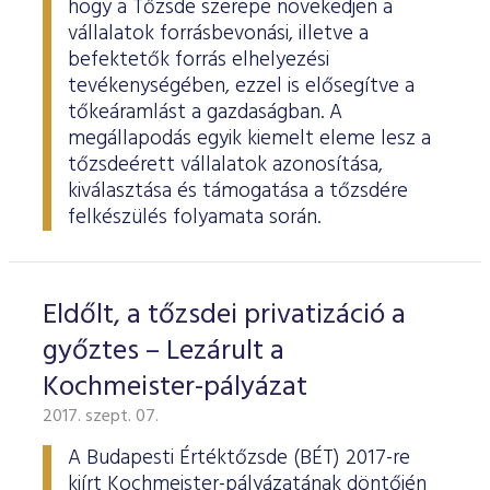
hogy a Tőzsde szerepe növekedjen a
vállalatok forrásbevonási, illetve a
befektetők forrás elhelyezési
tevékenységében, ezzel is elősegítve a
tőkeáramlást a gazdaságban. A
megállapodás egyik kiemelt eleme lesz a
tőzsdeérett vállalatok azonosítása,
kiválasztása és támogatása a tőzsdére
felkészülés folyamata során.
Eldőlt, a tőzsdei privatizáció a
győztes – Lezárult a
Kochmeister-pályázat
2017. szept. 07.
A Budapesti Értéktőzsde (BÉT) 2017-re
kiírt Kochmeister-pályázatának döntőjén