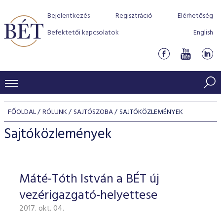
Bejelentkezés
Regisztráció
Elérhetőség
Befektetői kapcsolatok
English
KERESKEDÉSI ADATOK
FŐOLDAL
RÓLUNK
SAJTÓSZOBA
SAJTÓKÖZLEMÉNYEK
INDEXEK
BEFEKTETŐK
Sajtóközlemények
Részvényindexek
Piaci forgalom
Termékcsoportok
KIBOCSÁTÓK
Kötvényindexek
Kedvenc instrumentumok
Szabályozás
Indexek
Részvény és vállalati kötvény tőzsdei bevezetését támoga
Máté-Tóth István a BÉT új
TŐZSDETAGOK
Jelzáloglevél indexek
program
Azonnali Piac
Alkalmazott díjstruktúra
BÉT szabályzatok
Részvény szekció
vezérigazgató-helyettese
Tőzsdetagok, üzletkötők
VENDOROK
Vállalati kötvény indexek
Származékos piac
BÉT Xtend - Részvénypiac egyszerűen
Részvények
Elszámolás
Befektetővédelem
2017. okt. 04.
Hitelpapír szekció
Útmutató a taggá váláshoz