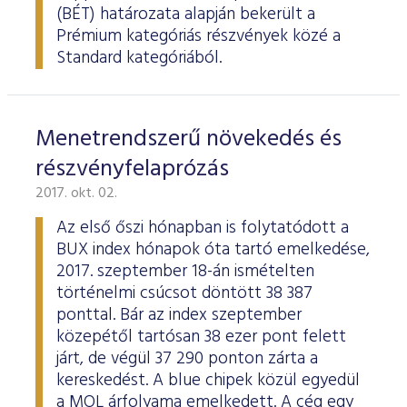
ESG Útmutató
(BÉT) határozata alapján bekerült a
Prémium kategóriás részvények közé a
Standard kategóriából.
Menetrendszerű növekedés és
részvényfelaprózás
2017. okt. 02.
Az első őszi hónapban is folytatódott a
BUX index hónapok óta tartó emelkedése,
2017. szeptember 18-án ismételten
történelmi csúcsot döntött 38 387
ponttal. Bár az index szeptember
közepétől tartósan 38 ezer pont felett
járt, de végül 37 290 ponton zárta a
kereskedést. A blue chipek közül egyedül
a MOL árfolyama emelkedett. A cég egy