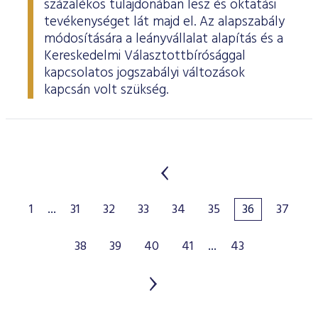
százalékos tulajdonában lesz és oktatási
tevékenységet lát majd el. Az alapszabály
módosítására a leányvállalat alapítás és a
Kereskedelmi Választottbírósággal
kapcsolatos jogszabályi változások
kapcsán volt szükség.
1
...
31
32
33
34
35
36
37
38
39
40
41
...
43