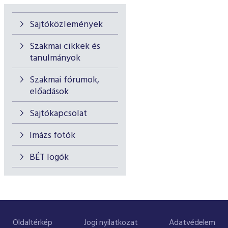
Sajtóközlemények
Szakmai cikkek és
tanulmányok
Szakmai fórumok,
előadások
Sajtókapcsolat
Imázs fotók
BÉT logók
Oldaltérkép
Jogi nyilatkozat
Adatvédelem