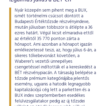
Nyár közepén sem pihent meg a BUX,
ismét történelmi csúcsot döntött a
Budapesti Értéktőzsde részvényindexe,
miután júliusban többször is átlépte a 36
ezres határt. Végül kicsit elmaradva ettől
az értéktől 35 770 ponton zárta a
hónapot. Ami azonban a hónapot igazán
emlékezetessé teszi, az, hogy július 6-án, a
sikeres tőkebevonást követően, a
Waberer’s vezetői ünnepélyes
csengetéssel indították el a kereskedést a
BÉT részvénypiacán. A társaság belépése a
tőzsde prémium kategóriájába jelentős
esemény, ugyanis a hatodik legnagyobb
kapitalizációjú cég lett a parketten és a
BUX index szeptemberben esedékes
felülvizsgálatakor pedig az új tőzsdei