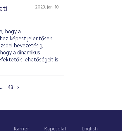
ati
2023. jan. 10.
a, hogy a
vhez képest jelentősen
zsdei bevezetésig,
 hogy a dinamikus
efektetők lehetőségeit is
...
43
Karrier
Kapcsolat
English