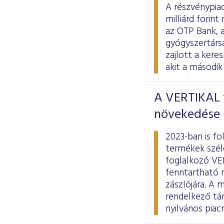
A részvénypiac
milliárd forin
az OTP Bank, a
gyógyszertársas
zajlott a ker
akit a második
A VERTIKAL t
növekedése
2023-ban is fo
termékek széle
foglalkozó VE
fenntartható 
zászlójára. A 
rendelkező tá
nyilvános piac