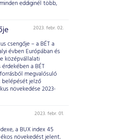
 minden eddiginél több,
ője
2023. febr. 02.
us csengője – a BÉT a
alyi évben Európában és
 középvállalati
s érdekében a BÉT
s forrásból megvalósuló
 belépését jelző
mikus növekedése 2023-
2023. febr. 01.
ndexe, a BUX index 45
lékos növekedést jelent.