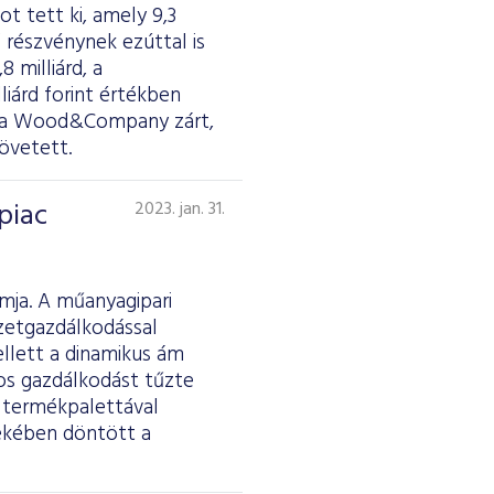
ot tett ki, amely 9,3
 részvénynek ezúttal is
 milliárd, a
lliárd forint értékben
yen a Wood&Company zárt,
övetett.
piac
2023. jan. 31.
rmja. A műanyagipari
ezetgazdálkodással
llett a dinamikus ám
os gazdálkodást tűzte
es termékpalettával
dekében döntött a