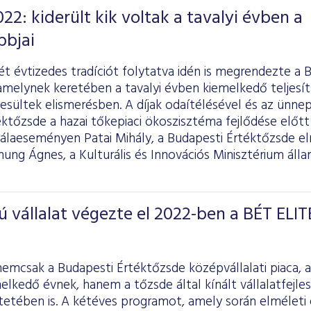
22: kiderült kik voltak a tavalyi évben a
bbjai
t évtizedes tradíciót folytatva idén is megrendezte a 
amelynek keretében a tavalyi évben kiemelkedő teljesí
esültek elismerésben. A díjak odaítélésével és az ünne
ktőzsde a hazai tőkepiaci ökoszisztéma fejlődése előtt 
álaeseményen Patai Mihály, a Budapesti Értéktőzsde e
ng Ágnes, a Kulturális és Innovációs Minisztérium állam
vállalat végezte el 2022-ben a BÉT ELIT
nemcsak a Budapesti Értéktőzsde középvállalati piaca,
elkedő évnek, hanem a tőzsde által kínált vállalatfejles
etében is. A kétéves programot, amely során elméleti 