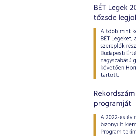
BÉT Legek 20
tőzsde legjo
A több mint ké
BÉT Legeket, 
szereplők rész
Budapesti Érté
nagyszabású g
követően Hornu
tartott.
Rekordszámú 
programját
A 2022-es év 
bizonyult kiem
Program tekint