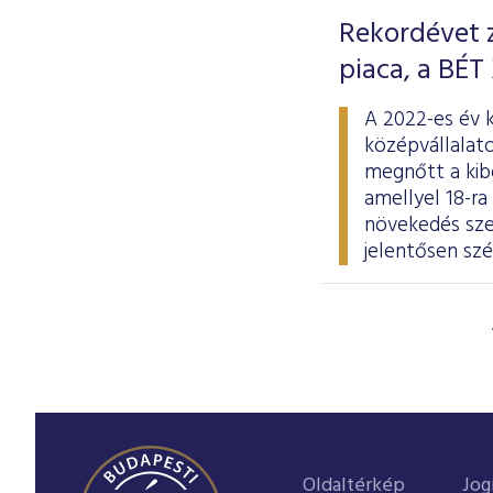
Rekordévet z
piaca, a BÉT
A 2022-es év 
középvállalato
megnőtt a kibo
amellyel 18-ra
növekedés szem
jelentősen szé
Oldaltérkép
Jog