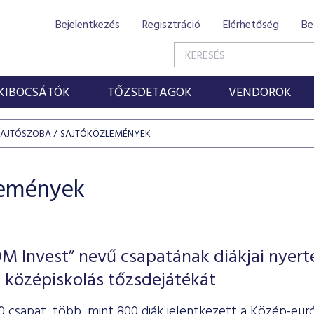
Bejelentkezés
Regisztráció
Elérhetőség
Be
KIBOCSÁTÓK
TŐZSDETAGOK
VENDOROK
SAJTÓSZOBA
SAJTÓKÖZLEMÉNYEK
lemények
 Invest” nevű csapatának diákjai nyert
 középiskolás tőzsdejátékát
0 csapat, több, mint 800 diák jelentkezett a Közép-eu