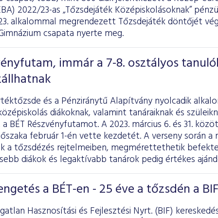
EBA) 2022/23-as „Tőzsdejáték Középiskolásoknak” pénzüg
 23. alkalommal megrendezett Tőzsdejáték döntőjét vég
Gimnázium csapata nyerte meg.
vényfutam, immár a 7-8. osztályos tanulók
állhatnak
rtéktőzsde és a Pénziránytű Alapítvány nyolcadik alkal
középiskolás diákoknak, valamint tanáraiknak és szüleik
 a BÉT Részvényfutamot. A 2023. március 6. és 31. közöt
időszaka február 1-én vette kezdetét. A verseny során a
k a tőzsdézés rejtelmeiben, megmérettethetik befektet
ebb diákok és legaktívabb tanárok pedig értékes aján
engetés a BÉT-en - 25 éve a tőzsdén a BI
gatlan Hasznosítási és Fejlesztési Nyrt. (BIF) kereskedé