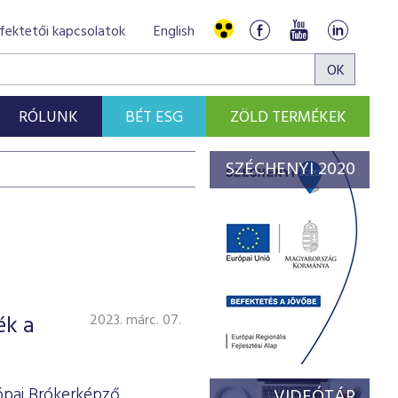
fektetői kapcsolatok
English
RÓLUNK
BÉT ESG
ZÖLD TERMÉKEK
SZÉCHENYI 2020
ék a
2023. márc. 07.
rópai Brókerképző
VIDEÓTÁR