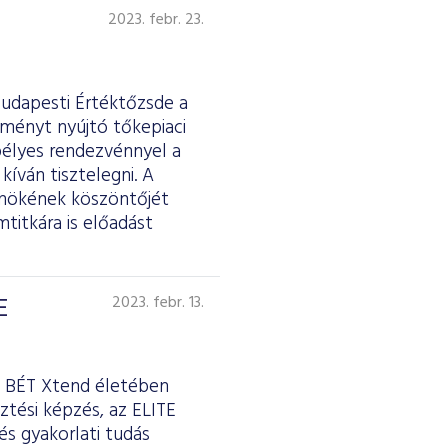
2023. febr. 23.
Budapesti Értéktőzsde a
tményt nyújtó tőkepiaci
pélyes rendezvénnyel a
kíván tisztelegni. A
lnökének köszöntőjét
titkára is előadást
E
2023. febr. 13.
 a BÉT Xtend életében
ztési képzés, az ELITE
és gyakorlati tudás