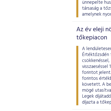
ünnepelte hus
társaság a tő
amelynek nyom
Az év eleji 
tőkepiacon
A lendületese
Értéktőzsdén 
csökkenéssel,
visszaeséssel 1
forintot jelen
forintos érték
követett. A b
mögé utasítva
Legek díjátad
díjazta a tőke