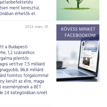
gatlanbefektetési
ésen ment keresztül,
riában érhetők el.
2023. márc. 01.
KÖVESS MINKET
FACEBOOKON!
tt a Budapesti
he, 1,2 százalékos
rgalma jelentős
agra vetítve 7,5 milliárd
gnagyobb, 86,8 milliárd
liárd forintos forgalommal
y került az élre, maga
dő eseményének a BÉT
de 24 kategóriában ismét