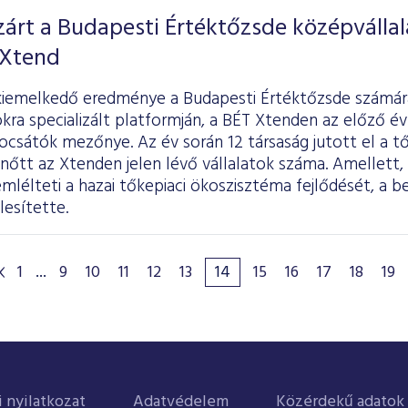
árt a Budapesti Értéktőzsde középvállal
 Xtend
kiemelkedő eredménye a Budapesti Értéktőzsde számár
kra specializált platformján, a BÉT Xtenden az előző é
csátók mezőnye. Az év során 12 társaság jutott el a tő
 nőtt az Xtenden jelen lévő vállalatok száma. Amellett,
lélteti a hazai tőkepiaci ökoszisztéma fejlődését, a b
lesítette.
1
...
9
10
11
12
13
14
15
16
17
18
19
i nyilatkozat
Adatvédelem
Közérdekű adatok