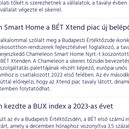
lati tőkét is szerezhetnek a vállalatok, a tavalyi évben
állalat végezte el sikerrel.
 Smart Home a BÉT Xtend piac új belép
 alkalommal szólalt meg a Budapesti Értéktőzsde ikonik
okosotthon-rendszerek fejlesztésével foglalkozó, a tav
terjeszkedő Chameleon Smart Home Nyrt.-t köszöntötte
a BÉT Xtenden. A Chameleon a sikeres tőzsdei bevezeté
 szolgáltatás-palettájának részét képező, európai unió
mhoz is csatlakozott 2022 első felében. Az év második
ttal előrejelzi, hogy az Xtend piac tavaly látott, dina
temben folytatódhat.
 kezdte a BUX index a 2023-as évet
ult az év a Budapesti Értéktőzsdén, a BÉT első számú i
árt, amely a decemberi hónaphoz viszonyítva 3,5 száza