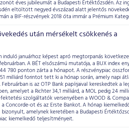
zonöt éves jubileumát a Budapesti Értéktőzsdén. Az in
zsdén eltöltött negyed évszázad alatt jelentős növeked
án a BIF-részvények 2018 óta immár a Prémium Kategó
növekedés után mérsékelt csökkenés a
n induló januárhoz képest apró megtorpanás következe
februárban. A BÉT elsőszámú mutatója, a BUX index eny
 44 780 ponton zárta a hónapot. A részvénypiac összfo
51 milliárd forintot tett ki a hónap során, amely napi átl
t. Februárban is az OTP Bank papírjaival kereskedtek a le
ben, amelyet a Richter 34,1 milliárd, a MOL pedig 24 mil
efektetési szolgáltatók versenyében a WOOD & Compan
 a Concorde-ot és az Erste Bankot. A hónap kiemelke
ó bizonyult, amelynek keretében a Budapesti Értéktőzs
piac kiemelkedő teljesítményeit.