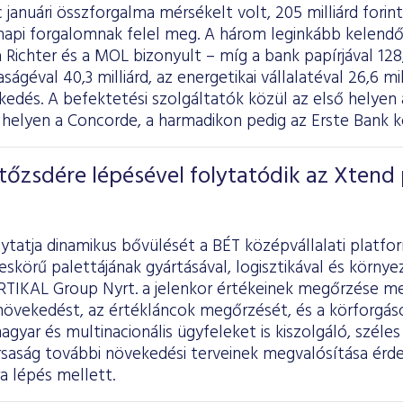
 januári összforgalma mérsékelt volt, 205 milliárd forint
t napi forgalomnak felel meg. A három leginkább kelendő
 Richter és a MOL bizonyult – míg a bank papírjával 128,8
ágéval 40,3 milliárd, az energetikai vállalatéval 26,6 mi
eskedés. A befektetési szolgáltatók közül az első hel
 helyen a Concorde, a harmadikon pedig az Erste Bank k
őzsdére lépésével folytatódik az Xtend 
lytatja dinamikus bővülését a BÉT középvállalati platfo
skörű palettájának gyártásával, logisztikával és körny
RTIKAL Group Nyrt. a jelenkor értékeinek megőrzése me
növekedést, az értékláncok megőrzését, és a körforgás
magyar és multinacionális ügyfeleket is kiszolgáló, szél
rsaság további növekedési terveinek megvalósítása ér
ra lépés mellett.