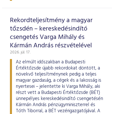
ESG Útmutató
Rekordteljesítmény a magyar
tőzsdén – kereskedésindító
csengetés Varga Mihály és
Kármán András részvételével
2026. júl. 17.
Az elmúlt időszakban a Budapesti
Értéktőzsde újabb rekordokat döntött, a
növekvő teljesítménynek pedig a teljes
magyar gazdaság, a cégek és a lakosság is
nyertesei – jelentette ki Varga Mihály, aki
részt vett a Budapesti Értéktőzsde (BÉT)
ünnepélyes kereskedésindító csengetésén
Kármán András pénzügyminiszterrel és
Tóth Tiborral, a BÉT vezérigazgatójával. A