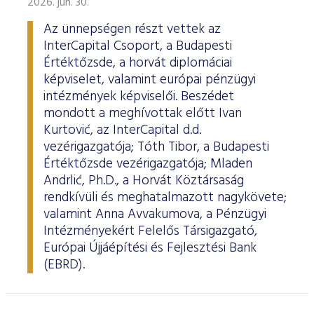
2026. jún. 30.
Az ünnepségen részt vettek az
InterCapital Csoport, a Budapesti
Értéktőzsde, a horvát diplomáciai
képviselet, valamint európai pénzügyi
intézmények képviselői. Beszédet
mondott a meghívottak előtt Ivan
Kurtović, az InterCapital d.d.
vezérigazgatója; Tóth Tibor, a Budapesti
Értéktőzsde vezérigazgatója; Mladen
Andrlić, Ph.D., a Horvát Köztársaság
rendkívüli és meghatalmazott nagykövete;
valamint Anna Avvakumova, a Pénzügyi
Intézményekért Felelős Társigazgató,
Európai Újjáépítési és Fejlesztési Bank
(EBRD).