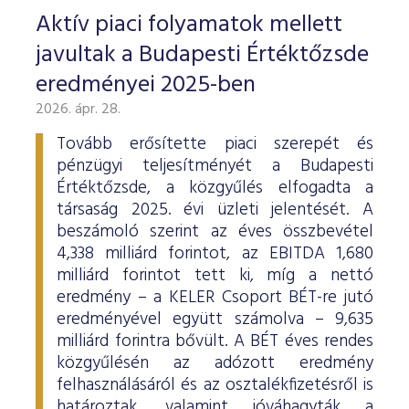
Aktív piaci folyamatok mellett
javultak a Budapesti Értéktőzsde
eredményei 2025-ben
2026. ápr. 28.
Tovább erősítette piaci szerepét és
pénzügyi teljesítményét a Budapesti
Értéktőzsde, a közgyűlés elfogadta a
társaság 2025. évi üzleti jelentését. A
beszámoló szerint az éves összbevétel
4,338 milliárd forintot, az EBITDA 1,680
milliárd forintot tett ki, míg a nettó
eredmény – a KELER Csoport BÉT-re jutó
eredményével együtt számolva – 9,635
milliárd forintra bővült. A BÉT éves rendes
közgyűlésén az adózott eredmény
felhasználásáról és az osztalékfizetésről is
határoztak, valamint jóváhagyták a