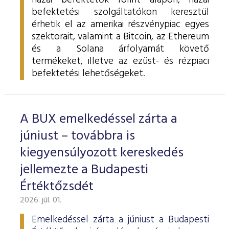
hazai befektetők forint alapon, hazai
befektetési szolgáltatókon keresztül
érhetik el az amerikai részvénypiac egyes
szektorait, valamint a Bitcoin, az Ethereum
és a Solana árfolyamát követő
termékeket, illetve az ezüst- és rézpiaci
befektetési lehetőségeket.
A BUX emelkedéssel zárta a
júniust – továbbra is
kiegyensúlyozott kereskedés
jellemezte a Budapesti
Értéktőzsdét
2026. júl. 01.
Emelkedéssel zárta a júniust a Budapesti