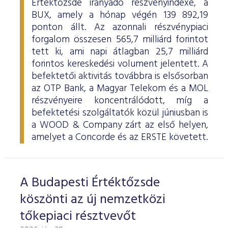
Értéktőzsde irányadó részvényindexe, a
BUX, amely a hónap végén 139 892,19
ponton állt. Az azonnali részvénypiaci
forgalom összesen 565,7 milliárd forintot
tett ki, ami napi átlagban 25,7 milliárd
forintos kereskedési volument jelentett. A
befektetői aktivitás továbbra is elsősorban
az OTP Bank, a Magyar Telekom és a MOL
részvényeire koncentrálódott, míg a
befektetési szolgáltatók közül júniusban is
a WOOD & Company zárt az első helyen,
amelyet a Concorde és az ERSTE követett.
A Budapesti Értéktőzsde
köszönti az új nemzetközi
tőkepiaci résztvevőt