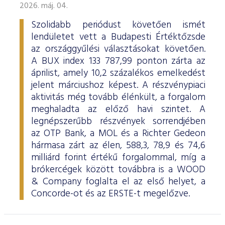
2026. máj. 04.
Szolidabb periódust követően ismét
lendületet vett a Budapesti Értéktőzsde
az országgyűlési választásokat követően.
A BUX index 133 787,99 ponton zárta az
áprilist, amely 10,2 százalékos emelkedést
jelent márciushoz képest. A részvénypiaci
aktivitás még tovább élénkült, a forgalom
meghaladta az előző havi szintet. A
legnépszerűbb részvények sorrendjében
az OTP Bank, a MOL és a Richter Gedeon
hármasa zárt az élen, 588,3, 78,9 és 74,6
milliárd forint értékű forgalommal, míg a
brókercégek között továbbra is a WOOD
& Company foglalta el az első helyet, a
Concorde-ot és az ERSTE-t megelőzve.