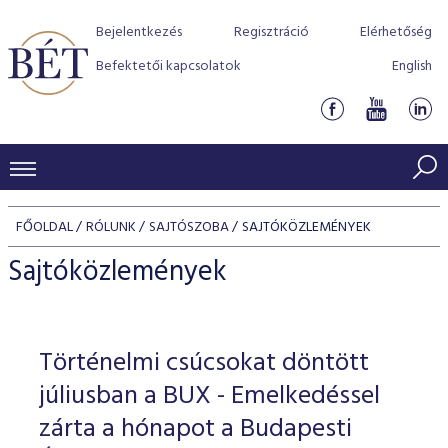
Bejelentkezés
Regisztráció
Elérhetőség
Befektetői kapcsolatok
English
KERESKEDÉSI ADATOK
FŐOLDAL
RÓLUNK
SAJTÓSZOBA
SAJTÓKÖZLEMÉNYEK
INDEXEK
BEFEKTETŐK
Sajtóközlemények
Részvényindexek
Piaci forgalom
Termékcsoportok
KIBOCSÁTÓK
Kötvényindexek
Kedvenc instrumentumok
Szabályozás
Indexek
Részvény és vállalati kötvény tőzsdei bevezetését támoga
Történelmi csúcsokat döntött
TŐZSDETAGOK
Jelzáloglevél indexek
program
Azonnali Piac
Alkalmazott díjstruktúra
BÉT szabályzatok
Részvény szekció
júliusban a BUX - Emelkedéssel
Tőzsdetagok, üzletkötők
VENDOROK
Vállalati kötvény indexek
Származékos piac
BÉT Xtend - Részvénypiac egyszerűen
Részvények
zárta a hónapot a Budapesti
Elszámolás
Befektetővédelem
Hitelpapír szekció
Útmutató a taggá váláshoz