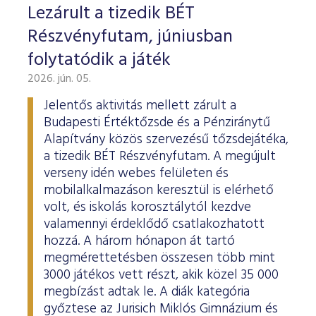
Lezárult a tizedik BÉT
Részvényfutam, júniusban
folytatódik a játék
2026. jún. 05.
Jelentős aktivitás mellett zárult a
Budapesti Értéktőzsde és a Pénziránytű
Alapítvány közös szervezésű tőzsdejátéka,
a tizedik BÉT Részvényfutam. A megújult
verseny idén webes felületen és
mobilalkalmazáson keresztül is elérhető
volt, és iskolás korosztálytól kezdve
valamennyi érdeklődő csatlakozhatott
hozzá. A három hónapon át tartó
megmérettetésben összesen több mint
3000 játékos vett részt, akik közel 35 000
megbízást adtak le. A diák kategória
győztese az Jurisich Miklós Gimnázium és