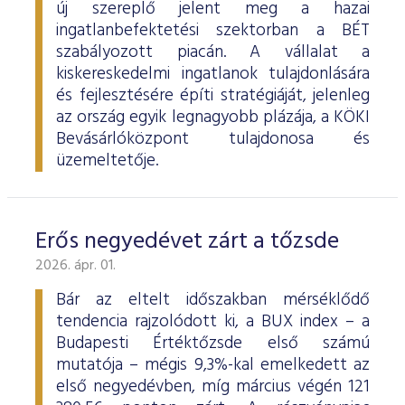
új szereplő jelent meg a hazai
ingatlanbefektetési szektorban a BÉT
szabályozott piacán. A vállalat a
kiskereskedelmi ingatlanok tulajdonlására
és fejlesztésére építi stratégiáját, jelenleg
az ország egyik legnagyobb plázája, a KÖKI
Bevásárlóközpont tulajdonosa és
üzemeltetője.
Erős negyedévet zárt a tőzsde
2026. ápr. 01.
Bár az eltelt időszakban mérséklődő
tendencia rajzolódott ki, a BUX index – a
Budapesti Értéktőzsde első számú
mutatója – mégis 9,3%-kal emelkedett az
első negyedévben, míg március végén 121