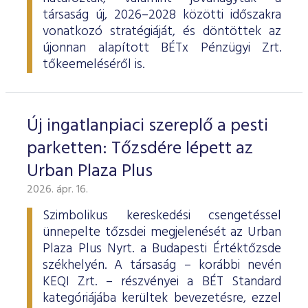
társaság új, 2026–2028 közötti időszakra
vonatkozó stratégiáját, és döntöttek az
újonnan alapított BÉTx Pénzügyi Zrt.
tőkeemeléséről is.
Új ingatlanpiaci szereplő a pesti
parketten: Tőzsdére lépett az
Urban Plaza Plus
2026. ápr. 16.
Szimbolikus kereskedési csengetéssel
ünnepelte tőzsdei megjelenését az Urban
Plaza Plus Nyrt. a Budapesti Értéktőzsde
székhelyén. A társaság – korábbi nevén
KEQI Zrt. – részvényei a BÉT Standard
kategóriájába kerültek bevezetésre, ezzel