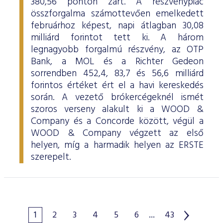
380,56 ponton zárt. A részvénypiac
összforgalma számottevően emelkedett
februárhoz képest, napi átlagban 30,08
milliárd forintot tett ki. A három
legnagyobb forgalmú részvény, az OTP
Bank, a MOL és a Richter Gedeon
sorrendben 452,4, 83,7 és 56,6 milliárd
forintos értéket ért el a havi kereskedés
során. A vezető brókercégeknél ismét
szoros verseny alakult ki a WOOD &
Company és a Concorde között, végül a
WOOD & Company végzett az első
helyen, míg a harmadik helyen az ERSTE
szerepelt.
1
2
3
4
5
6
...
43