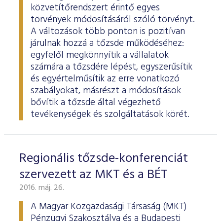
ESG Útmutató
közvetítőrendszert érintő egyes
törvények módosításáról szóló törvényt.
A változások több ponton is pozitívan
járulnak hozzá a tőzsde működéséhez:
egyfelől megkönnyítik a vállalatok
számára a tőzsdére lépést, egyszerűsítik
és egyértelműsítik az erre vonatkozó
szabályokat, másrészt a módosítások
bővítik a tőzsde által végezhető
tevékenységek és szolgáltatások körét.
Regionális tőzsde-konferenciát
szervezett az MKT és a BÉT
2016. máj. 26.
A Magyar Közgazdasági Társaság (MKT)
Pénzügyi Szakosztálya és a Budapesti