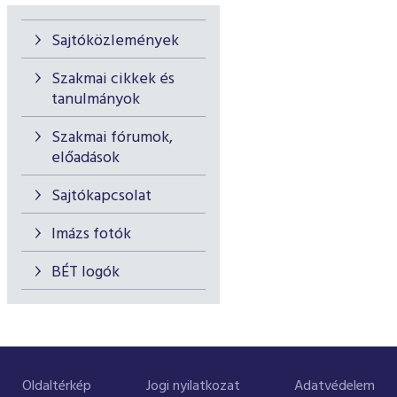
Sajtóközlemények
Szakmai cikkek és
tanulmányok
Szakmai fórumok,
előadások
Sajtókapcsolat
Imázs fotók
BÉT logók
Oldaltérkép
Jogi nyilatkozat
Adatvédelem