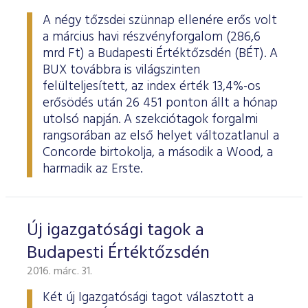
A négy tőzsdei szünnap ellenére erős volt
a március havi részvényforgalom (286,6
mrd Ft) a Budapesti Értéktőzsdén (BÉT). A
BUX továbbra is világszinten
felülteljesített, az index érték 13,4%-os
erősödés után 26 451 ponton állt a hónap
utolsó napján. A szekciótagok forgalmi
rangsorában az első helyet változatlanul a
Concorde birtokolja, a második a Wood, a
harmadik az Erste.
Új igazgatósági tagok a
Budapesti Értéktőzsdén
2016. márc. 31.
Két új Igazgatósági tagot választott a