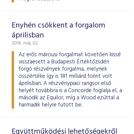
Enyhén csökkent a forgalom
áprilisban
2016. máj. 02.
Az erős márciusi forgalmat követően kissé
visszaesett a Budapesti Értéktőzsdén
forgó részvények forgalma, melynek
összértéke így is 181 milliárd forint volt
áprilisban. A részvénypiaci rangsor első
helyét továbbra is a Concorde foglalja el, a
második az Equilor, míg a Wood ezúttal a
harmadik helyre futott be.
Együttműködési lehetőségekről