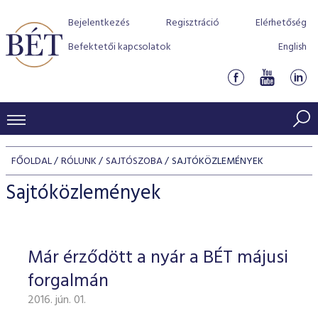
Bejelentkezés
Regisztráció
Elérhetőség
Befektetői kapcsolatok
English
KERESKEDÉSI ADATOK
FŐOLDAL
RÓLUNK
SAJTÓSZOBA
SAJTÓKÖZLEMÉNYEK
INDEXEK
BEFEKTETŐK
Sajtóközlemények
Részvényindexek
Piaci forgalom
Termékcsoportok
KIBOCSÁTÓK
Kötvényindexek
Kedvenc instrumentumok
Szabályozás
Indexek
Részvény és vállalati kötvény tőzsdei bevezetését támoga
Már érződött a nyár a BÉT májusi
TŐZSDETAGOK
Jelzáloglevél indexek
program
Azonnali Piac
Alkalmazott díjstruktúra
BÉT szabályzatok
Részvény szekció
forgalmán
Tőzsdetagok, üzletkötők
VENDOROK
Vállalati kötvény indexek
Származékos piac
BÉT Xtend - Részvénypiac egyszerűen
Részvények
Elszámolás
Befektetővédelem
2016. jún. 01.
Hitelpapír szekció
Útmutató a taggá váláshoz