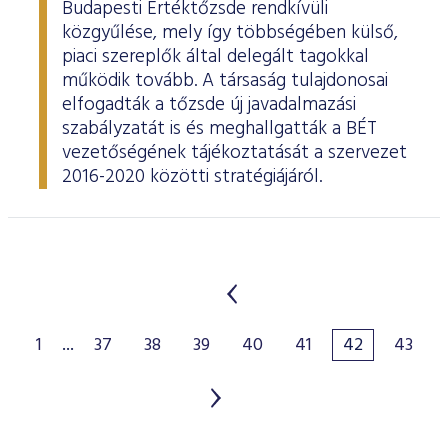
Budapesti Értéktőzsde rendkívüli
közgyűlése, mely így többségében külső,
piaci szereplők által delegált tagokkal
működik tovább. A társaság tulajdonosai
elfogadták a tőzsde új javadalmazási
szabályzatát is és meghallgatták a BÉT
vezetőségének tájékoztatását a szervezet
2016-2020 közötti stratégiájáról.
1
...
37
38
39
40
41
42
43