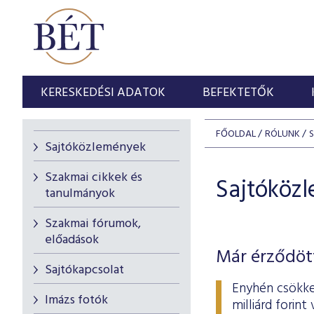
KERESKEDÉSI ADATOK
BEFEKTETŐK
FŐOLDAL
RÓLUNK
Sajtóközlemények
Szakmai cikkek és
Sajtóköz
tanulmányok
Szakmai fórumok,
előadások
Már érződött
Sajtókapcsolat
Enyhén csökke
Imázs fotók
milliárd forin