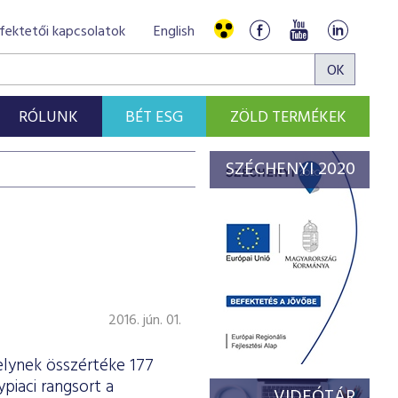
fektetői kapcsolatok
English
RÓLUNK
BÉT ESG
ZÖLD TERMÉKEK
SZÉCHENYI 2020
2016. jún. 01.
lynek összértéke 177
ypiaci rangsort a
VIDEÓTÁR