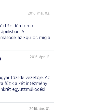
2016. máj. 02.
rtéktőzsdén forgó
áprilisban. A
 második az Equilor, míg a
a
2016. ápr. 13.
gyar tőzsde vezetője. Az
a fűzik a két intézmény
konkrét együttműködési
2016. ápr. 01.