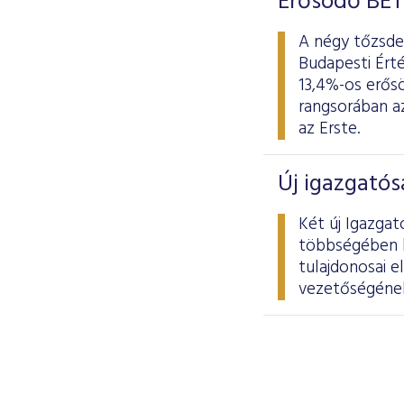
Erősödő BÉT
A négy tőzsdei
Budapesti Érté
13,4%-os erősö
rangsorában az
az Erste.
Új igazgatós
Két új Igazgat
többségében kü
tulajdonosai e
vezetőségének 