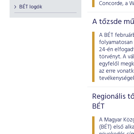
Concorde, a W
BÉT logók
A tőzsde mű
A BÉT februárb
folyamatosan 
24-én elfogad
törvényt. A v
egyfelől megkö
az erre vonat
tevékenységek
Regionális t
BÉT
A Magyar Közg
(BÉT) első al