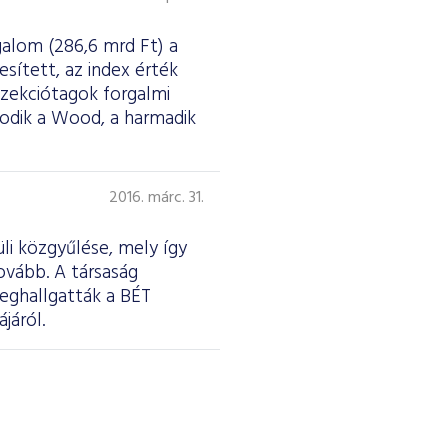
galom (286,6 mrd Ft) a
esített, az index érték
szekciótagok forgalmi
sodik a Wood, a harmadik
2016. márc. 31.
li közgyűlése, mely így
ovább. A társaság
meghallgatták a BÉT
járól.