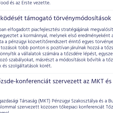
ood és az Erste vezette.
ködését támogató törvénymódosítások
an elfogadott piacfejlesztési stratégiájának megvalós
egyeztet a kormánnyal, melynek első eredményeként a
ta a pénzügyi közvetítőrendszert érintő egyes törvény
áltozások több ponton is pozitívan járulnak hozzá a tő
nnyítik a vállalatok számára a tőzsdére lépést, egyszer
kozó szabályokat, másrészt a módosítások bővítik a tő
 és szolgáltatások körét.
őzsde-konferenciát szervezett az MKT és
azdasági Társaság (MKT) Pénzügyi Szakosztálya és a B
kalommal szervezett közösen tőkepiaci konferenciát Tőz