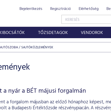
Bejelentkezés
Regisztráció
Elérhetőség
Be
KIBOCSÁTÓK
TŐZSDETAGOK
VENDOROK
SAJTÓSZOBA
SAJTÓKÖZLEMÉNYEK
lemények
 a nyár a BÉT májusi forgalmán
nt a forgalom májusban az előző hónaphoz képest, me
t volt a Budapesti Értéktőzsde részvénypiacán. A részvén