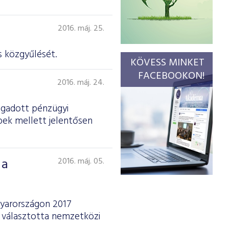
2016. máj. 25.
 köz­gyűlését.
KÖVESS MINKET
FACEBOOKON!
2016. máj. 24.
ogadott pénzügyi
bek mellett jelentősen
 a
2016. máj. 05.
gyarországon 2017
 választotta nemzetközi