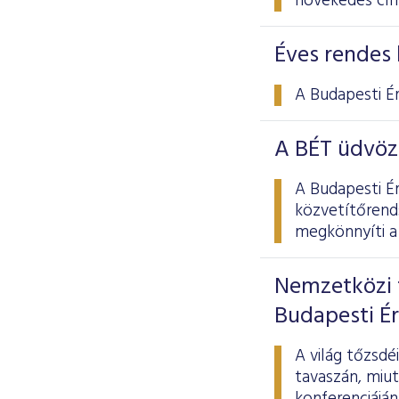
növekedés cí
Éves rendes 
A Budapesti É
A BÉT üdvöz
A Budapesti É
közvetítőrend
megkönnyíti a 
Nemzetközi 
Budapesti É
A világ tőzsd
tavaszán, miu