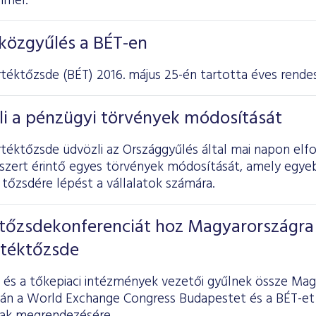
mmel.
közgyűlés a BÉT-en
rtéktőzsde
(BÉT) 2016. május 25-én tartotta éves rendes
li a pénzügyi törvények módosítását
rtéktőzsde üdvözli az Országgyűlés által mai napon elf
szert érintő egyes törvények módosítását, amely egye
tőzsdére lépést a vállalatok számára.
tőzsdekonferenciát hoz Magyarországra
rtéktőzsde
éi és a tőkepiaci intézmények vezetői gyűlnek össze Ma
tán a World Exchange Congress Budapestet és a BÉT-et