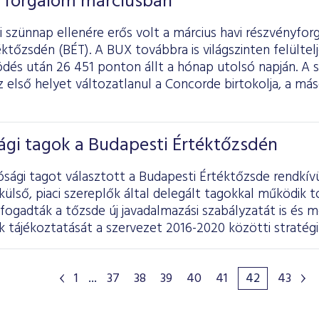
 forgalom márciusban
 szünnap ellenére erős volt a március havi részvényfor
ktőzsdén (BÉT). A BUX továbbra is világszinten felültelj
dés után 26 451 ponton állt a hónap utolsó napján. A 
 első helyet változatlanul a Concorde birtokolja, a má
ági tagok a Budapesti Értéktőzsdén
ósági tagot választott a Budapesti Értéktőzsde rendkívü
lső, piaci szereplők által delegált tagokkal működik t
lfogadták a tőzsde új javadalmazási szabályzatát is és 
tájékoztatását a szervezet 2016-2020 közötti stratégiá
1
...
37
38
39
40
41
42
43