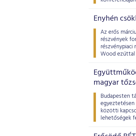
konferenciájá
Enyhén csökk
Az erős márciu
részvények for
részvénypiaci 
Wood ezúttal 
Együttműködé
magyar tőzs
Budapesten tá
egyeztetésen 
közötti kapcs
lehetőségek fe