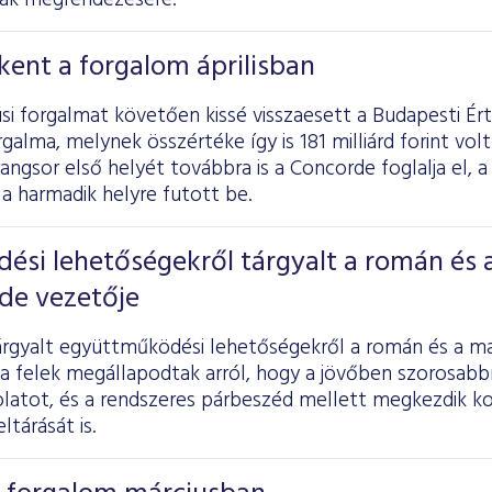
nak megrendezésére.
ent a forgalom áprilisban
si forgalmat követően kissé visszaesett a Budapesti É
galma, melynek összértéke így is 181 milliárd forint volt 
rangsor első helyét továbbra is a Concorde foglalja el, a
a harmadik helyre futott be.
si lehetőségekről tárgyalt a román és 
de vezetője
rgyalt együttműködési lehetőségekről a román és a ma
a felek megállapodtak arról, hogy a jövőben szorosabbr
olatot, és a rendszeres párbeszéd mellett megkezdik 
ltárását is.