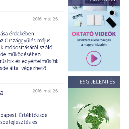
2016. máj. 26.
ítása érdekében
z Országgyűlés május
ek módosításáról szóló
zsde működéséhez:
űsítik és egyértelműsítik
zsde által végezhető
ESG JELENTÉS
 a
2016. máj. 26.
udapesti Értéktőzsde
sdefejlesztés és