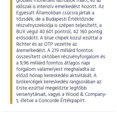
globális monetáris lazítások miatt, ez az
időszak is intenzív emelkedést hozott. Az
Egyesült Államokban csúcsra jártak a
tőzsdék, de a Budapesti Értéktőzsde
részvényszekciója is szépen teljesített, a
BUX végül 40 601 pontról, 42 160 pontig
erősödött. A blue chipek közül ezúttal a
Richter és az OTP vezette az
áremelkedést. A 219 milliárd forintos
összesített októberi részvényforgalom és
a 9,96 milliárd forintos átlagos napi
forgalom valamelyest meghaladta az
előző hónap kereskedési aktivitását. A
brókercégek kereskedési rangsorában az
Erste ezúttal megelőzte legfőbb
versenytársait, vagyis a Wood & Company-
t, illetve a Concorde Értékpapírt.