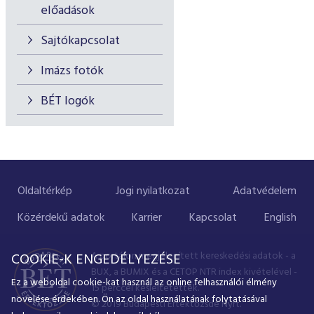
előadások
Sajtókapcsolat
Imázs fotók
BÉT logók
Oldaltérkép
Jogi nyilatkozat
Adatvédelem
Közérdekű adatok
Karrier
Kapcsolat
English
A portálon megjelenített kereskedési adatok - a
COOKIE-K ENGEDÉLYEZÉSE
BUX, a BUMIX és a CETOP NTR index kivételével -
Ez a weboldal cookie-kat használ az online felhasználói élmény
15 perccel késleltetettek.
növelése érdekében. Ön az oldal használatának folytatásával
© 2019 Budapesti Értéktőzsde Nyrt.