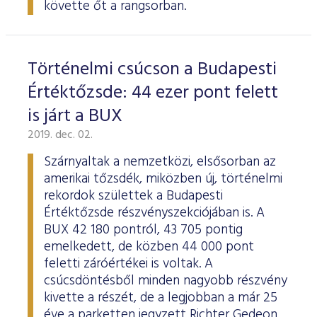
követte őt a rangsorban.
Történelmi csúcson a Budapesti
Értéktőzsde: 44 ezer pont felett
is járt a BUX
2019. dec. 02.
Szárnyaltak a nemzetközi, elsősorban az
amerikai tőzsdék, miközben új, történelmi
rekordok születtek a Budapesti
Értéktőzsde részvényszekciójában is. A
BUX 42 180 pontról, 43 705 pontig
emelkedett, de közben 44 000 pont
feletti záróértékei is voltak. A
csúcsdöntésből minden nagyobb részvény
kivette a részét, de a legjobban a már 25
éve a parketten jegyzett Richter Gedeon