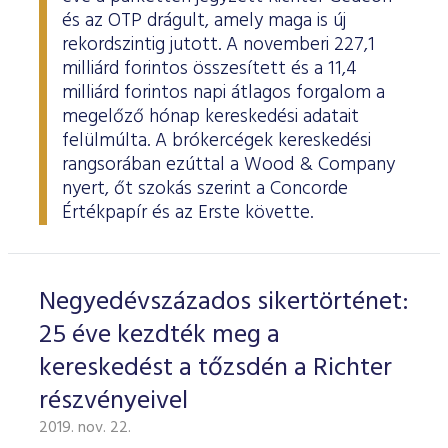
és az OTP drágult, amely maga is új
rekordszintig jutott. A novemberi 227,1
milliárd forintos összesített és a 11,4
milliárd forintos napi átlagos forgalom a
megelőző hónap kereskedési adatait
felülmúlta. A brókercégek kereskedési
rangsorában ezúttal a Wood & Company
nyert, őt szokás szerint a Concorde
Értékpapír és az Erste követte.
Negyedévszázados sikertörténet:
25 éve kezdték meg a
kereskedést a tőzsdén a Richter
részvényeivel
2019. nov. 22.