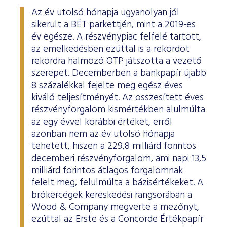
ESG Útmutató
Az év utolsó hónapja ugyanolyan jól
sikerült a BÉT parkettjén, mint a 2019-es
év egésze. A részvénypiac felfelé tartott,
az emelkedésben ezúttal is a rekordot
rekordra halmozó OTP játszotta a vezető
szerepet. Decemberben a bankpapír újabb
8 százalékkal fejelte meg egész éves
kiváló teljesítményét. Az összesített éves
részvényforgalom kismértékben alulmúlta
az egy évvel korábbi értéket, erről
azonban nem az év utolsó hónapja
tehetett, hiszen a 229,8 milliárd forintos
decemberi részvényforgalom, ami napi 13,5
milliárd forintos átlagos forgalomnak
felelt meg, felülmúlta a bázisértékeket. A
brókercégek kereskedési rangsorában a
Wood & Company megverte a mezőnyt,
ezúttal az Erste és a Concorde Értékpapír