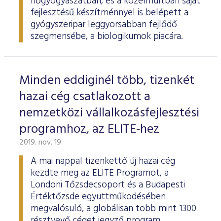
nőgyógyászatban, és a közelmúltban saját
fejlesztésű készítménnyel is belépett a
gyógyszeripar leggyorsabban fejlődő
szegmensébe, a biologikumok piacára.
Minden eddiginél több, tizenkét
hazai cég csatlakozott a
nemzetközi vállalkozásfejlesztési
programhoz, az ELITE-hez
2019. nov. 19.
A mai nappal tizenkettő új hazai cég
kezdte meg az ELITE Programot, a
Londoni Tőzsdecsoport és a Budapesti
Értéktőzsde együttműködésében
megvalósuló, a globálisan több mint 1300
résztvevő céget jegyző program