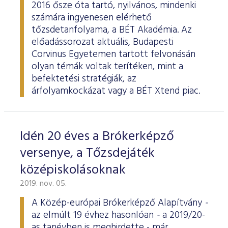
2016 ősze óta tartó, nyilvános, mindenki
számára ingyenesen elérhető
tőzsdetanfolyama, a BÉT Akadémia. Az
előadássorozat aktuális, Budapesti
Corvinus Egyetemen tartott felvonásán
olyan témák voltak terítéken, mint a
befektetési stratégiák, az
árfolyamkockázat vagy a BÉT Xtend piac.
Idén 20 éves a Brókerképző
versenye, a Tőzsdejáték
középiskolásoknak
2019. nov. 05.
A Közép-európai Brókerképző Alapítvány
-
az elmúlt 19 évhez hasonlóan
-
a 2019/20-
as tanévben is meghirdette - már