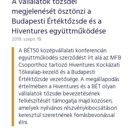
A vállalatok tőzsdei
megjelenését ösztönzi a
Budapesti Értéktőzsde és a
Hiventures együttműködése
2019. szept. 19.
A BÉT50 középvállalati konferencián
együttműködési szerződést írt alá az MFB
Csoporthoz tartozó Hiventures Kockázati
Tőkealap-kezelő és a Budapesti
Értéktőzsde vezetősége. A megállapodás
értelmében a Hiventures és a BÉT olyan
vállalatok tőzsdei bevezetésének
felkészítését támogatja majd közösen,
amelyek nyilvános részvénykibocsátáson
keresztül szeretnének forrásbevonással
élni.