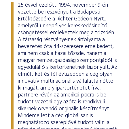
25 évvel ezelőtt, 1994. november 9-én
vezette be részvényeit a Budapesti
Értéktőzsdére a Richter Gedeon Nyrt.,
amelyről ünnepélyes kereskedésindító
csöngetéssel emlékeztek meg a tőzsdén.
A társaság részvényeinek árfolyama a
bevezetés óta 44-szeresére emelkedett,
ami nem csak a hazai tőzsde, hanem a
magyar nemzetgazdaság szempontjából is
egyedülálló sikertörténetnek bizonyult. Az
elmúlt két és fél évtizedben a cég olyan
innovatív multinacionális vállalattá nőtte
ki magát, amely ipartörténetet írva,
partnere révén az amerikai piacra is be
tudott vezetni egy azóta is rendkívüli
sikernek örvendő originális készítményt.
Mindemellett a cég globálisan is
meghatározó szereplővé tudott válni a