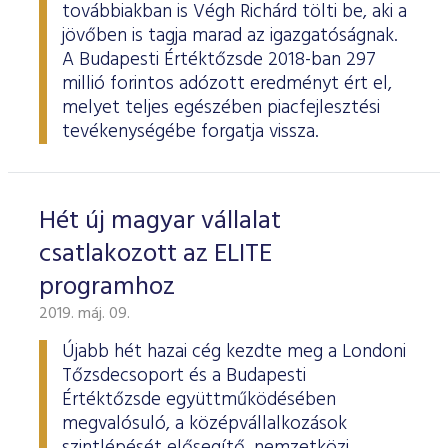
továbbiakban is Végh Richárd tölti be, aki a
jövőben is tagja marad az igazgatóságnak.
A Budapesti Értéktőzsde 2018-ban 297
millió forintos adózott eredményt ért el,
melyet teljes egészében piacfejlesztési
tevékenységébe forgatja vissza.
Hét új magyar vállalat
csatlakozott az ELITE
programhoz
2019. máj. 09.
Újabb hét hazai cég kezdte meg a Londoni
Tőzsdecsoport és a Budapesti
Értéktőzsde együttműködésében
megvalósuló, a középvállalkozások