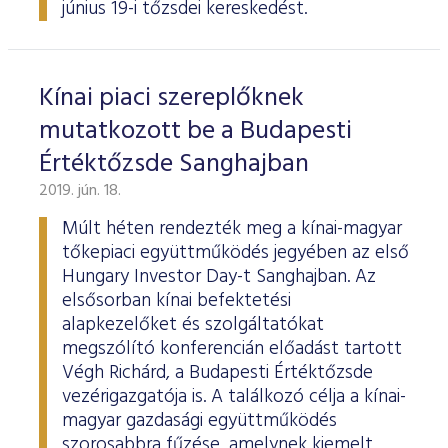
június 19-i tőzsdei kereskedést.
Kínai piaci szereplőknek
mutatkozott be a Budapesti
Értéktőzsde Sanghajban
2019. jún. 18.
Múlt héten rendezték meg a kínai-magyar
tőkepiaci együttműködés jegyében az első
Hungary Investor Day-t Sanghajban. Az
elsősorban kínai befektetési
alapkezelőket és szolgáltatókat
megszólító konferencián előadást tartott
Végh Richárd, a Budapesti Értéktőzsde
vezérigazgatója is. A találkozó célja a kínai-
magyar gazdasági együttműködés
szorosabbra fűzése, amelynek kiemelt