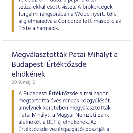
felét az OTP adta, a papír ára 5,1
százalékkal esett vissza. A brókercégek
forgalmi rangsorában a Wood nyert, tőle
alig elmaradva a Concorde lett második, az
Erste a harmadik.
Megválasztották Patai Mihályt a
Budapesti Értéktőzsde
elnökének
2019. máj. 21.
A Budapesti Értéktőzsde a mai napon
megtartotta éves rendes közgyűlését,
amelynek keretében megválasztották
Patai Mihályt, a Magyar Nemzeti Bank
alelnökét a BÉT új elnökének. Az
Értéktőzsde vezérigazgatói posztját a