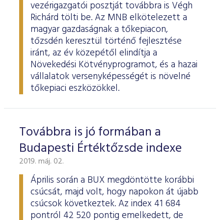
vezérigazgatói posztját továbbra is Végh
Richárd tölti be. Az MNB elkötelezett a
magyar gazdaságnak a tőkepiacon,
tőzsdén keresztül történő fejlesztése
iránt, az év közepétől elindítja a
Növekedési Kötvényprogramot, és a hazai
vállalatok versenyképességét is növelné
tőkepiaci eszközökkel.
Továbbra is jó formában a
Budapesti Értéktőzsde indexe
2019. máj. 02.
Április során a BUX megdöntötte korábbi
csúcsát, majd volt, hogy napokon át újabb
csúcsok következtek. Az index 41 684
pontról 42 520 pontig emelkedett, de