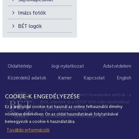
Imázs fotók
BÉT logók
Oldaltérkép
Jogi nyilatkozat
Adatvédelem
Közérdekű adatok
Karrier
Kapcsolat
English
A portálon megjelenített kereskedési adatok - a
COOKIE-K ENGEDÉLYEZÉSE
BUX, a BUMIX és a CETOP NTR index kivételével -
Ez a weboldal cookie-kat használ az online felhasználói élmény
15 perccel késleltetettek.
növelése érdekében. Ön az oldal használatának folytatásával
© 2019 Budapesti Értéktőzsde Nyrt.
beleegyezik a cookie-k használatába.
További információk