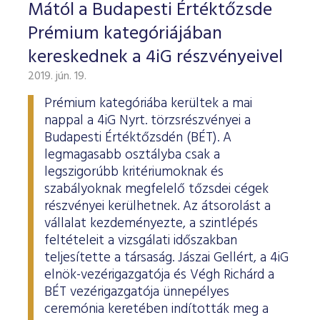
ESG Útmutató
Mától a Budapesti Értéktőzsde
Prémium kategóriájában
kereskednek a 4iG részvényeivel
2019. jún. 19.
Prémium kategóriába kerültek a mai
nappal a 4iG Nyrt. törzsrészvényei a
Budapesti Értéktőzsdén (BÉT). A
legmagasabb osztályba csak a
legszigorúbb kritériumoknak és
szabályoknak megfelelő tőzsdei cégek
részvényei kerülhetnek. Az átsorolást a
vállalat kezdeményezte, a szintlépés
feltételeit a vizsgálati időszakban
teljesítette a társaság. Jászai Gellért, a 4iG
elnök-vezérigazgatója és Végh Richárd a
BÉT vezérigazgatója ünnepélyes
ceremónia keretében indították meg a