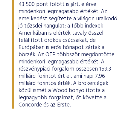
43 500 pont fölött is járt, elérve
mindenkori legmagasabb értékét. Az
emelkedést segítette a világon uralkodó
jó tőzsdei hangulat: a főbb indexek
Amerikában is elérték tavaly ősszel
felállított örökös csúcsaikat, de
Európában is erős hónapot zártak a
börzék. Az OTP többször megdöntötte
mindenkori legmagasabb értékét. A
részvénypiaci forgalom összesen 159,3
milliárd forintot ért el, ami napi 7,96
milliárd forintos érték. A brókercégek
közül ismét a Wood bonyolította a
legnagyobb forgalmat, őt követte a
Concorde és az Erste.