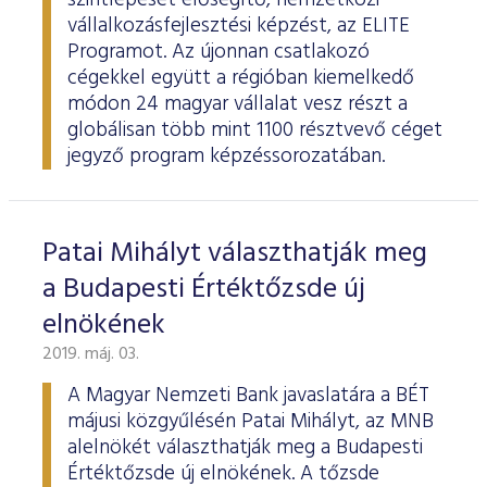
szintlépését elősegítő, nemzetközi
vállalkozásfejlesztési képzést, az ELITE
Programot. Az újonnan csatlakozó
cégekkel együtt a régióban kiemelkedő
módon 24 magyar vállalat vesz részt a
globálisan több mint 1100 résztvevő céget
jegyző program képzéssorozatában.
Patai Mihályt választhatják meg
a Budapesti Értéktőzsde új
elnökének
2019. máj. 03.
A Magyar Nemzeti Bank javaslatára a BÉT
májusi közgyűlésén Patai Mihályt, az MNB
alelnökét választhatják meg a Budapesti
Értéktőzsde új elnökének. A tőzsde