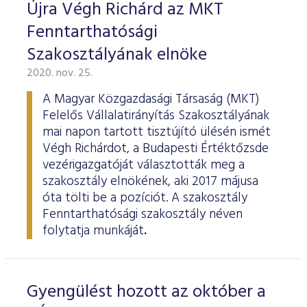
ESG Útmutató
Újra Végh Richárd az MKT
Fenntarthatósági
Szakosztályának elnöke
2020. nov. 25.
A Magyar Közgazdasági Társaság (MKT)
Felelős Vállalatirányítás Szakosztályának
mai napon tartott tisztújító ülésén ismét
Végh Richárdot, a Budapesti Értéktőzsde
vezérigazgatóját választották meg a
szakosztály elnökének, aki 2017 májusa
óta tölti be a pozíciót. A szakosztály
Fenntarthatósági szakosztály néven
folytatja munkáját
.
Gyengülést hozott az október a