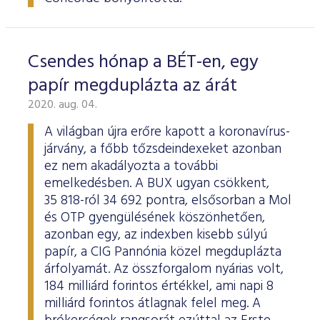
Csendes hónap a BÉT-en, egy
papír megduplázta az árát
2020. aug. 04.
A világban újra erőre kapott a koronavírus-
járvány, a főbb tőzsdeindexeket azonban
ez nem akadályozta a további
emelkedésben. A BUX ugyan csökkent,
35 818-ról 34 692 pontra, elsősorban a Mol
és OTP gyengülésének köszönhetően,
azonban egy, az indexben kisebb súlyú
papír, a CIG Pannónia közel megduplázta
árfolyamát. Az összforgalom nyárias volt,
184 milliárd forintos értékkel, ami napi 8
milliárd forintos átlagnak felel meg. A