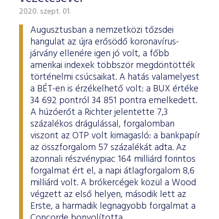
2020. szept. 01.
Augusztusban a nemzetközi tőzsdei
hangulat az újra erősödő koronavírus-
járvány ellenére igen jó volt, a főbb
amerikai indexek többször megdöntötték
történelmi csúcsaikat. A hatás valamelyest
a BÉT-en is érzékelhető volt: a BUX értéke
34 692 pontról 34 851 pontra emelkedett.
A húzóerőt a Richter jelentette 7,3
százalékos drágulással, forgalomban
viszont az OTP volt kimagasló: a bankpapír
az összforgalom 57 százalékát adta. Az
azonnali részvénypiac 164 milliárd forintos
forgalmat ért el, a napi átlagforgalom 8,6
milliárd volt. A brókercégek közül a Wood
végzett az első helyen, második lett az
Erste, a harmadik legnagyobb forgalmat a
Concorde bonyolította.