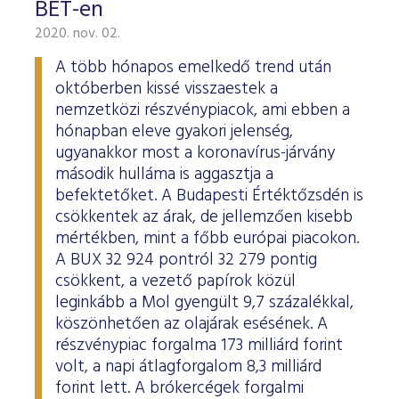
BÉT-en
2020. nov. 02.
A több hónapos emelkedő trend után
októberben kissé visszaestek a
nemzetközi részvénypiacok, ami ebben a
hónapban eleve gyakori jelenség,
ugyanakkor most a koronavírus-járvány
második hulláma is aggasztja a
befektetőket. A Budapesti Értéktőzsdén is
csökkentek az árak, de jellemzően kisebb
mértékben, mint a főbb európai piacokon.
A BUX 32 924 pontról 32 279 pontig
csökkent, a vezető papírok közül
leginkább a Mol gyengült 9,7 százalékkal,
köszönhetően az olajárak esésének. A
részvénypiac forgalma 173 milliárd forint
volt, a napi átlagforgalom 8,3 milliárd
forint lett. A brókercégek forgalmi