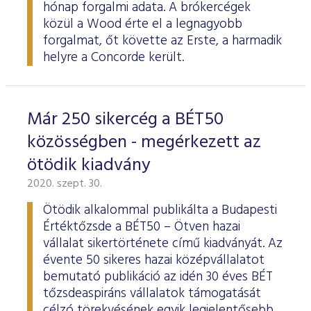
hónap forgalmi adata. A brókercégek
közül a Wood érte el a legnagyobb
forgalmat, őt követte az Erste, a harmadik
helyre a Concorde került.
Már 250 sikercég a BÉT50
közösségben - megérkezett az
ötödik kiadvány
2020. szept. 30.
Ötödik alkalommal publikálta a Budapesti
Értéktőzsde a BÉT50 – Ötven hazai
vállalat sikertörténete című kiadványát. Az
évente 50 sikeres hazai középvállalatot
bemutató publikáció az idén 30 éves BÉT
tőzsdeaspiráns vállalatok támogatását
célzó törekvésének egyik legjelentősebb