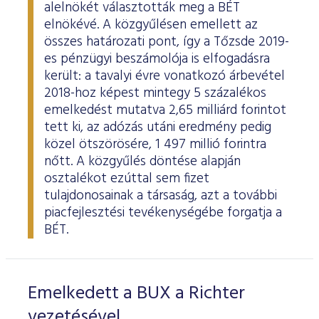
alelnökét választották meg a BÉT
elnökévé. A közgyűlésen emellett az
összes határozati pont, így a Tőzsde 2019-
es pénzügyi beszámolója is elfogadásra
került: a tavalyi évre vonatkozó árbevétel
2018-hoz képest mintegy 5 százalékos
emelkedést mutatva 2,65 milliárd forintot
tett ki, az adózás utáni eredmény pedig
közel ötszörösére, 1 497 millió forintra
nőtt. A közgyűlés döntése alapján
osztalékot ezúttal sem fizet
tulajdonosainak a társaság, azt a további
piacfejlesztési tevékenységébe forgatja a
BÉT.
Emelkedett a BUX a Richter
vezetésével