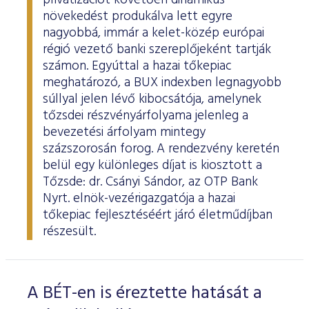
privatizációt követően dinamikus
növekedést produkálva lett egyre
nagyobbá, immár a kelet-közép európai
régió vezető banki szereplőjeként tartják
számon. Egyúttal a hazai tőkepiac
meghatározó, a BUX indexben legnagyobb
súllyal jelen lévő kibocsátója, amelynek
tőzsdei részvényárfolyama jelenleg a
bevezetési árfolyam mintegy
százszorosán forog. A rendezvény keretén
belül egy különleges díjat is kiosztott a
Tőzsde: dr. Csányi Sándor, az OTP Bank
Nyrt. elnök-vezérigazgatója a hazai
tőkepiac fejlesztéséért járó életműdíjban
részesült.
A BÉT-en is éreztette hatását a