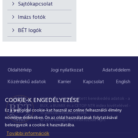
Sajtókapcsolat
Imázs fotók
BÉT logók
Oldaltérkép
Jogi nyilatkozat
Adatvédelem
Közérdekű adatok
Karrier
Kapcsolat
English
A portálon megjelenített kereskedési adatok - a
COOKIE-K ENGEDÉLYEZÉSE
BUX, a BUMIX és a CETOP NTR index kivételével -
Ez a weboldal cookie-kat használ az online felhasználói élmény
15 perccel késleltetettek.
növelése érdekében. Ön az oldal használatának folytatásával
© 2019 Budapesti Értéktőzsde Nyrt.
beleegyezik a cookie-k használatába.
További információk