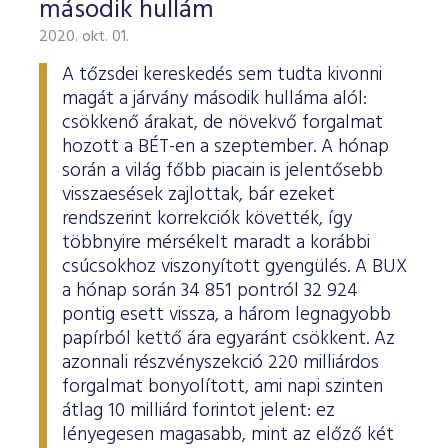
második hullám
2020. okt. 01.
A tőzsdei kereskedés sem tudta kivonni
magát a járvány második hulláma alól:
csökkenő árakat, de növekvő forgalmat
hozott a BÉT-en a szeptember. A hónap
során a világ főbb piacain is jelentősebb
visszaesések zajlottak, bár ezeket
rendszerint korrekciók követték, így
többnyire mérsékelt maradt a korábbi
csúcsokhoz viszonyított gyengülés. A BUX
a hónap során 34 851 pontról 32 924
pontig esett vissza, a három legnagyobb
papírból kettő ára egyaránt csökkent. Az
azonnali részvényszekció 220 milliárdos
forgalmat bonyolított, ami napi szinten
átlag 10 milliárd forintot jelent: ez
lényegesen magasabb, mint az előző két